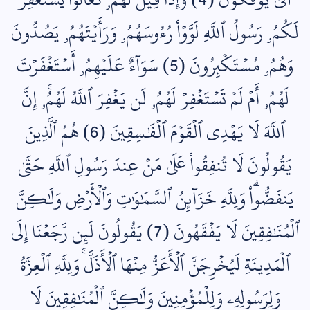
لَكُمُۥ رَسُولُ ٱللَّهِ لَوَّوۡاْ رُءُوسَهُمُۥ وَرَأَيۡتَهُمُۥ يَصُدُّونَ
وَهُمُۥ مُسۡتَكۡبِرُونَ (5) سَوَآءٌ عَلَيۡهِمُۥ أَسۡتَغۡفَرۡتَ
لَهُمُۥ أَمۡ لَمۡ تَسۡتَغۡفِرۡ لَهُمُۥ لَن يَغۡفِرَ ٱللَّهُ لَهُمُۥۚ إِنَّ
ٱللَّهَ لَا يَهۡدِي ٱلۡقَوۡمَ ٱلۡفَٰسِقِينَ (6) هُمُ ٱلَّذِينَ
يَقُولُونَ لَا تُنفِقُواْ عَلَىٰ مَنۡ عِندَ رَسُولِ ٱللَّهِ حَتَّىٰ
يَنفَضُّواْۗ وَلِلَّهِ خَزَآئِنُ ٱلسَّمَٰوَٰتِ وَٱلۡأَرۡضِ وَلَٰكِنَّ
ٱلۡمُنَٰفِقِينَ لَا يَفۡقَهُونَ (7) يَقُولُونَ لَئِن رَّجَعۡنَا إِلَى
ٱلۡمَدِينَةِ لَيُخۡرِجَنَّ ٱلۡأَعَزُّ مِنۡهَا ٱلۡأَذَلَّۚ وَلِلَّهِ ٱلۡعِزَّةُ
وَلِرَسُولِهِۦ وَلِلۡمُؤۡمِنِينَ وَلَٰكِنَّ ٱلۡمُنَٰفِقِينَ لَا