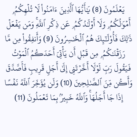
يَعۡلَمُونَ (8) يَٰأَيُّهَا ٱلَّذِينَ ءَامَنُواْ لَا تُلۡهِكُمُۥ
أَمۡوَٰلُكُمُۥ وَلَا أَوۡلَٰدُكُمُۥ عَن ذِكۡرِ ٱللَّهِۚ وَمَن يَفۡعَلۡ
ذَٰلِكَ فَأُوْلَٰٓئِكَ هُمُ ٱلۡخَٰسِرُونَ (9) وَأَنفِقُواْ مِن مَّا
رَزَقۡنَٰكُمُۥ مِن قَبۡلِ أَن يَأۡتِيَ أَحَدَكُمُ ٱلۡمَوۡتُ
فَيَقُولَ رَبِّ لَوۡلَا أَخَّرۡتَنِي إِلَىٰ أَجَلٖ قَرِيبٖ فَأَصَّدَّقَ
وَأَكُن مِّنَ ٱلصَّٰلِحِينَ (10) وَلَن يُؤَخِّرَ ٱللَّهُ نَفۡسًا
إِذَا جَا أَجَلُهَاۚ وَٱللَّهُ خَبِيرُۢ بِمَا تَعۡمَلُونَ (11)