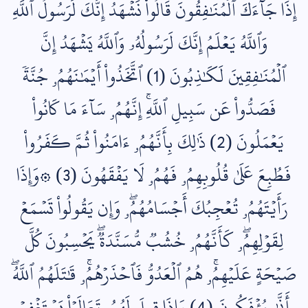
إِذَا جَآءَكَ ٱلۡمُنَٰفِقُونَ قَالُواْ نَشۡهَدُ إِنَّكَ لَرَسُولُ ٱللَّهِۗ
وَٱللَّهُ يَعۡلَمُ إِنَّكَ لَرَسُولُهُۥ وَٱللَّهُ يَشۡهَدُ إِنَّ
ٱلۡمُنَٰفِقِينَ لَكَٰذِبُونَ (1) ٱتَّخَذُواْ أَيۡمَٰنَهُمُۥ جُنَّةٗ
فَصَدُّواْ عَن سَبِيلِ ٱللَّهِۚ إِنَّهُمُۥ سَآءَ مَا كَانُواْ
يَعۡمَلُونَ (2) ذَٰلِكَ بِأَنَّهُمُۥ ءَامَنُواْ ثُمَّ كَفَرُواْ
فَطُبِعَ عَلَىٰ قُلُوبِهِمُۥ فَهُمُۥ لَا يَفۡقَهُونَ (3) ۞وَإِذَا
رَأَيۡتَهُمُۥ تُعۡجِبُكَ أَجۡسَامُهُمُۥۖ وَإِن يَقُولُواْ تَسۡمَعۡ
لِقَوۡلِهِمُۥۖ كَأَنَّهُمُۥ خُشُبٞ مُّسَنَّدَةٞۖ يَحۡسِبُونَ كُلَّ
صَيۡحَةٍ عَلَيۡهِمُۥۚ هُمُ ٱلۡعَدُوُّ فَٱحۡذَرۡهُمُۥۚ قَٰتَلَهُمُ ٱللَّهُۖ
أَنَّىٰ يُؤۡفَكُونَ (4) وَإِذَا قِيلَ لَهُمُۥ تَعَالَوۡاْ يَسۡتَغۡفِرۡ