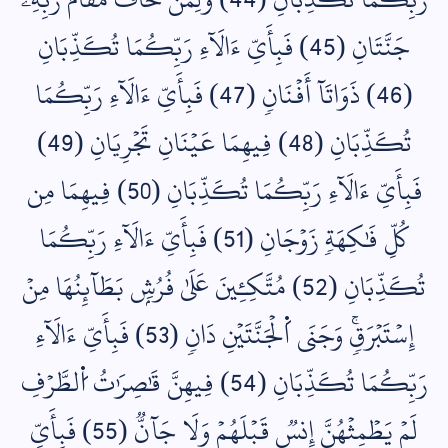
جَنَّتَانِ (45) فَبِأَيِّ ءَالَآءِ رَبِّكُمَا تُكَذِّبَانِ
(46) ذَوَاتَآ أَفۡنَانٖ (47) فَبِأَيِّ ءَالَآءِ رَبِّكُمَا
تُكَذِّبَانِ (48) فِيهِمَا عَيۡنَانِ تَجۡرِيَانِ (49)
فَبِأَيِّ ءَالَآءِ رَبِّكُمَا تُكَذِّبَانِ (50) فِيهِمَا مِن
كُلِّ فَٰكِهَةٖ زَوۡجَانِ (51) فَبِأَيِّ ءَالَآءِ رَبِّكُمَا
تُكَذِّبَانِ (52) مُتَّكِـِٔينَ عَلَىٰ فُرُشِۢ بَطَآئِنُهَا مِنۡ
إِسۡتَبۡرَقٖۚ وَجَنَى اَ۬لۡجَنَّتَيۡنِ دَانٖ (53) فَبِأَيِّ ءَالَآءِ
رَبِّكُمَا تُكَذِّبَانِ (54) فِيهِنَّ قَٰصِرَٰتُ اُ۬لطَّرۡفِ
لَمۡ يَطۡمِثۡهُنَّ إِنسٞ قَبۡلَهُمۡ وَلَا جَآنّٞ (55) فَبِأَيِّ