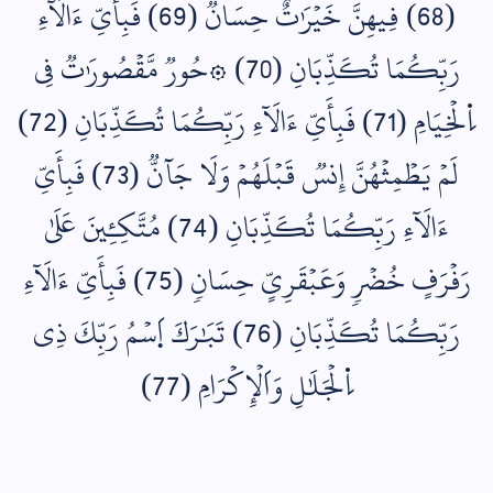
(68) فِيهِنَّ خَيۡرَٰتٌ حِسَانٞ (69) فَبِأَيِّ ءَالَآءِ
رَبِّكُمَا تُكَذِّبَانِ (70) ۞حُورٞ مَّقۡصُورَٰتٞ فِي
اِ۬لۡخِيَامِ (71) فَبِأَيِّ ءَالَآءِ رَبِّكُمَا تُكَذِّبَانِ (72)
لَمۡ يَطۡمِثۡهُنَّ إِنسٞ قَبۡلَهُمۡ وَلَا جَآنّٞ (73) فَبِأَيِّ
ءَالَآءِ رَبِّكُمَا تُكَذِّبَانِ (74) مُتَّكِـِٔينَ عَلَىٰ
رَفۡرَفٍ خُضۡرٖ وَعَبۡقَرِيٍّ حِسَانٖ (75) فَبِأَيِّ ءَالَآءِ
رَبِّكُمَا تُكَذِّبَانِ (76) تَبَٰرَكَ اَ۪سۡمُ رَبِّكَ ذِي
اِ۬لۡجَلَٰلِ وَاَلۡإِكۡرَامِ (77)