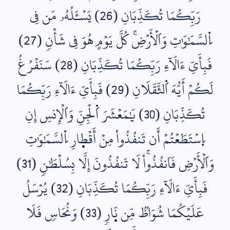
رَبِّكُمَا تُكَذِّبَانِ (26) يَسۡـَٔلُهُۥ مَن فِي
اِ۬لسَّمَٰوَٰتِ وَاَلۡأَرۡضِۚ كُلَّ يَوۡمٍ هُوَ فِي شَأۡنٖ (27)
فَبِأَيِّ ءَالَآءِ رَبِّكُمَا تُكَذِّبَانِ (28) سَنَفۡرُغُ
لَكُمۡ أَيُّهَ اَ۬لثَّقَلَانِ (29) فَبِأَيِّ ءَالَآءِ رَبِّكُمَا
تُكَذِّبَانِ (30) يَٰمَعۡشَرَ اَ۬لۡجِنِّ وَاَلۡإِنسِ إِنِ
اِ۪سۡتَطَعۡتُمۡ أَن تَنفُذُواْ مِنۡ أَقۡط۪ارِ اِ۬لسَّمَٰوَٰتِ
وَاَلۡأَرۡضِ فَاَنفُذُواْۚ لَا تَنفُذُونَ إِلَّا بِسُلۡطَٰنٖ (31)
فَبِأَيِّ ءَالَآءِ رَبِّكُمَا تُكَذِّبَانِ (32) يُرۡسَلُ
عَلَيۡكُمَا شُوَاظٞ مِّن نّ۪ارٖ (33) وَنُحَاسٖ فَلَا