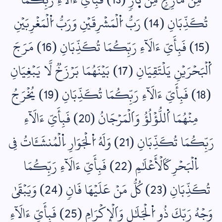
تُكَذِّبَانِ (14) رَبُّ اُ۬لۡمَشۡرِقَيۡنِ وَرَبُّ اُ۬لۡمَغۡرِبَيۡنِ
(15) فَبِأَيِّ ءَالَآءِ رَبِّكُمَا تُكَذِّبَانِ (16) مَرَجَ
اَ۬لۡبَحۡرَيۡنِ يَلۡتَقِيَانِ (17) بَيۡنَهُمَا بَرۡزَخٞ لَّا يَبۡغِيَانِ
(18) فَبِأَيِّ ءَالَآءِ رَبِّكُمَا تُكَذِّبَانِ (19) يُخۡرَجُ
مِنۡهُمَا اَ۬للُّؤۡلُؤُ وَاَلۡمَرۡجَانُ (20) فَبِأَيِّ ءَالَآءِ
رَبِّكُمَا تُكَذِّبَانِ (21) وَلَهُ اُ۬لۡجَوَارِ اِ۬لۡمُنشَـَٔاتُ فِي
اِ۬لۡبَحۡرِ كَاَلۡأَعۡلَٰمِ (22) فَبِأَيِّ ءَالَآءِ رَبِّكُمَا
تُكَذِّبَانِ (23) كُلُّ مَنۡ عَلَيۡهَا فَانٖ (24) وَيَبۡقَىٰ
وَجۡهُ رَبِّكَ ذُو اُ۬لۡجَلَٰلِ وَاَلۡإِكۡرَامِ (25) فَبِأَيِّ ءَالَآءِ