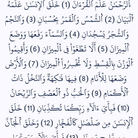
اِ۬لرَّحۡمَٰنُ عَلَّمَ اَ۬لۡقُرۡءَانَ (1) خَلَقَ اَ۬لۡإِنسَٰنَ عَلَّمَهُ
اُ۬لۡبَيَانَ (2) اَ۬لشَّمۡسُ وَاَلۡقَمَرُ بِحُسۡبَانٖ (3) وَاَلنَّجۡمُ
وَاَلشَّجَرُ يَسۡجُدَانِ (4) وَاَلسَّمَآءَ رَفَعَهَا وَوَضَعَ
اَ۬لۡمِيزَانَ (5) أَلَّا تَطۡغَوۡاْ فِي اِ۬لۡمِيزَانِ (6) وَأَقِيمُواْ
اُ۬لۡوَزۡنَ بِالۡقِسۡطِ وَلَا تُخۡسِرُواْ اُ۬لۡمِيزَانَ (7) وَاَلۡأَرۡضَ
وَضَعَهَا لِلۡأَنَامِ (8) فِيهَا فَٰكِهَةٞ وَاَلنَّخۡلُ ذَاتُ
اُ۬لۡأَكۡمَامِ (9) وَاَلۡحَبُّ ذُو اُ۬لۡعَصۡفِ وَاَلرَّيۡحَانُ
(10) فَبِأَيِّ ءَالَآءِ رَبِّكُمَا تُكَذِّبَانِ (11) خَلَقَ
اَ۬لۡإِنسَٰنَ مِن صَلۡصَٰلٖ كَاَلۡفَخّ۪ارِ (12) وَخَلَقَ اَ۬لۡجَآنَّ
مِن مَّارِجٖ مِّن نّ۪ارٖ (13) فَبِأَيِّ ءَالَآءِ رَبِّكُمَا