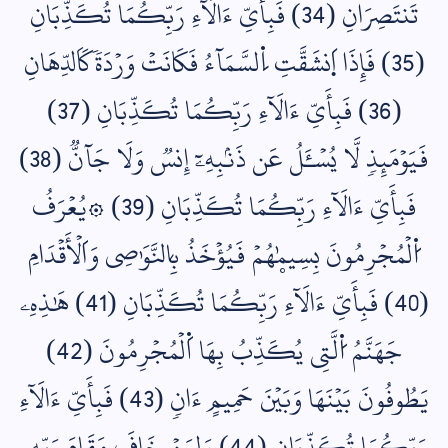
تَنتَصِرَانِ (34) فَبِأَيِّ ءَالَآءِ رَبِّكُمَا تُكَذِّبَانِ
(35) فَإِذَا اَ۪نشَقَّتِ اِ۬لسَّمَآءُ فَكَانَتۡ وَرۡدَةٗ كَاَلدِّهَانِ
(36) فَبِأَيِّ ءَالَآءِ رَبِّكُمَا تُكَذِّبَانِ (37)
فَيَوۡمَئِذٖ لَّا يُسۡـَٔلُ عَن ذَنۢبِهِۦٓ إِنسٞ وَلَا جَآنّٞ (38)
فَبِأَيِّ ءَالَآءِ رَبِّكُمَا تُكَذِّبَانِ (39) ۞يُعۡرَفُ
اُ۬لۡمُجۡرِمُونَ بِسِيمٰۭهُمۡ فَيُؤۡخَذُ بِالنَّوَٰصِي وَاَلۡأَقۡدَامِ
(40) فَبِأَيِّ ءَالَآءِ رَبِّكُمَا تُكَذِّبَانِ (41) هَٰذِهِۦ
جَهَنَّمُ اُ۬لَّتِي يُكَذِّبُ بِهَا اَ۬لۡمُجۡرِمُونَ (42)
يَطُوفُونَ بَيۡنَهَا وَبَيۡنَ حَمِيمٍ ءَانٖ (43) فَبِأَيِّ ءَالَآءِ
رَبِّكُمَا تُكَذِّبَانِ (44) وَلِمَنۡ خَافَ مَقَامَ رَبِّهِۦ