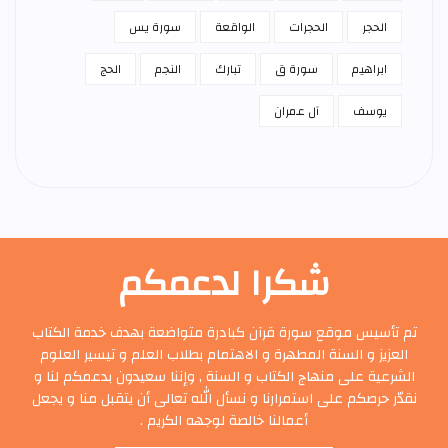
الحجر
الحجرات
الواقعة
سورة يس
ابراهيم
سورة ق
تبارك
النجم
الحج
يوسف
آل عمران
شكرا لدعمكم
تم تأسيس موقع سورة قرآن كبادرة متواضعة بهدف خدمة الكتاب
العزيز و السنة المطهرة و الاهتمام بطلاب العلم و تيسير العلوم
الشرعية على منهاج الكتاب و السنة , وإننا سعيدون بدعمكم لنا و
نقدّر حرصكم على استمرارنا و نسأل الله تعالى أن يتقبل منا و يجعل
أعمالنا خالصة لوجهه الكريم .