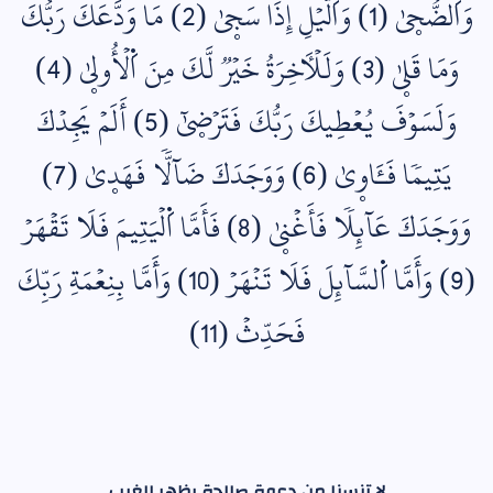
وَاَلضُّحۭيٰ (1) وَاَلَّيۡلِ إِذَا سَجۭيٰ (2) مَا وَدَّعَكَ رَبُّكَ
وَمَا قَلۭيٰ (3) وَلَلۡأٓخِرَةُ خَيۡرٞ لَّكَ مِنَ اَ۬لۡأُولۭيٰ (4)
وَلَسَوۡفَ يُعۡطِيكَ رَبُّكَ فَتَرۡضۭيٰٓ (5) أَلَمۡ يَجِدۡكَ
يَتِيمٗا فَـَٔاوۭيٰ (6) وَوَجَدَكَ ضَآلّٗا فَهَدۭيٰ (7)
وَوَجَدَكَ عَآئِلٗا فَأَغۡنۭيٰ (8) فَأَمَّا اَ۬لۡيَتِيمَ فَلَا تَقۡهَرۡ
(9) وَأَمَّا اَ۬لسَّآئِلَ فَلَا تَنۡهَرۡ (10) وَأَمَّا بِنِعۡمَةِ رَبِّكَ
فَحَدِّثۡ (11)
لا تنسنا من دعوة صالحة بظهر الغيب