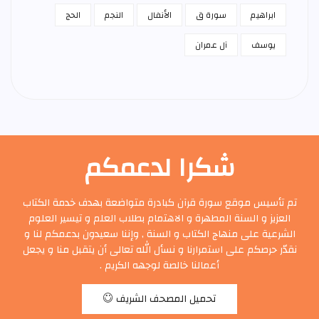
ابراهيم
سورة ق
الأنفال
النجم
الحج
يوسف
آل عمران
شكرا لدعمكم
تم تأسيس موقع سورة قرآن كبادرة متواضعة بهدف خدمة الكتاب
العزيز و السنة المطهرة و الاهتمام بطلاب العلم و تيسير العلوم
الشرعية على منهاج الكتاب و السنة , وإننا سعيدون بدعمكم لنا و
نقدّر حرصكم على استمرارنا و نسأل الله تعالى أن يتقبل منا و يجعل
أعمالنا خالصة لوجهه الكريم .
تحميل المصحف الشريف