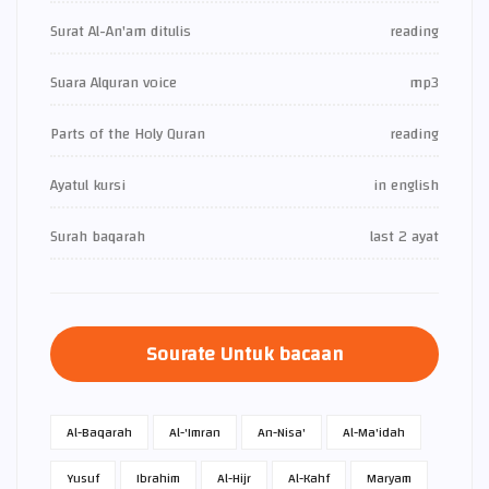
Surat Al-An'am ditulis
reading
Suara Alquran voice
mp3
Parts of the Holy Quran
reading
Ayatul kursi
in english
Surah baqarah
last 2 ayat
Sourate Untuk bacaan
Al-Baqarah
Al-'Imran
An-Nisa'
Al-Ma'idah
Yusuf
Ibrahim
Al-Hijr
Al-Kahf
Maryam