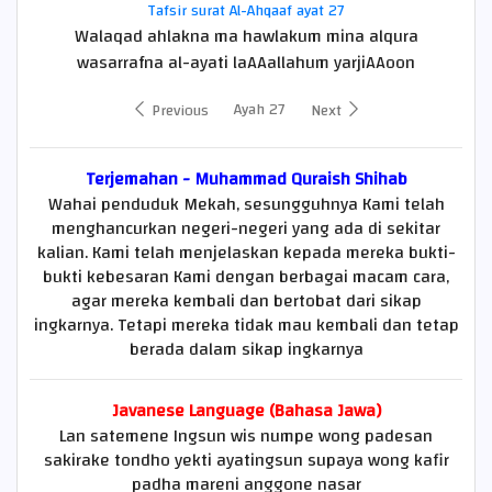
Tafsir surat Al-Ahqaaf ayat 27
Walaqad ahlakna ma hawlakum mina alqura
wasarrafna al-ayati laAAallahum yarjiAAoon
Ayah 27
Previous
Next
Terjemahan - Muhammad Quraish Shihab
Wahai penduduk Mekah, sesungguhnya Kami telah
menghancurkan negeri-negeri yang ada di sekitar
kalian. Kami telah menjelaskan kepada mereka bukti-
bukti kebesaran Kami dengan berbagai macam cara,
agar mereka kembali dan bertobat dari sikap
ingkarnya. Tetapi mereka tidak mau kembali dan tetap
berada dalam sikap ingkarnya
Javanese Language (Bahasa Jawa)
Lan satemene Ingsun wis numpe wong padesan
sakirake tondho yekti ayatingsun supaya wong kafir
padha mareni anggone nasar