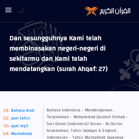
🌙
Dan sesungguhnya Kami telah
membinasakan negeri-negeri di
sekitarmu dan Kami telah
mendatangkan (surah Ahqaf: 27)
Bahasa Indonesia - Mendengarkan ,
Bahasa Arab
Terjemahan - Muhammad Quraish Shihab -
ayat tafsir
Suci Quran (indonesia) Koran - Al-Qur'an
ayat mp3
terjemahan, Tafsir Jalalayn & English,
Muntakhab
Indonesian - Tafsir Muntakhab Javanese