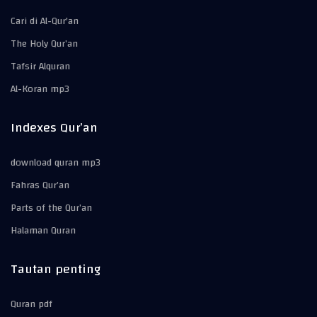
Cari di Al-Qur'an
The Holy Qur’an
Tafsir Alquran
Al-Koran mp3
Indexes Qur’an
download quran mp3
Fahras Qur’an
Parts of the Qur’an
Halaman Quran
Tautan penting
Quran pdf