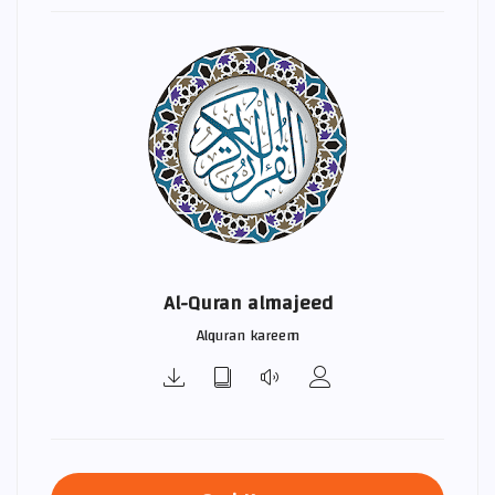
Al-Quran almajeed
Alquran kareem