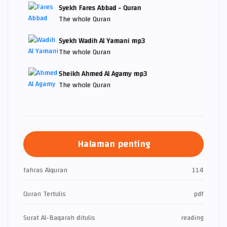
Syekh Fares Abbad - Quran
The whole Quran
Syekh Wadih Al Yamani mp3
The whole Quran
Sheikh Ahmed Al Agamy mp3
The whole Quran
Halaman penting
fahras Alquran
114
Quran Tertulis
pdf
Surat Al-Baqarah ditulis
reading