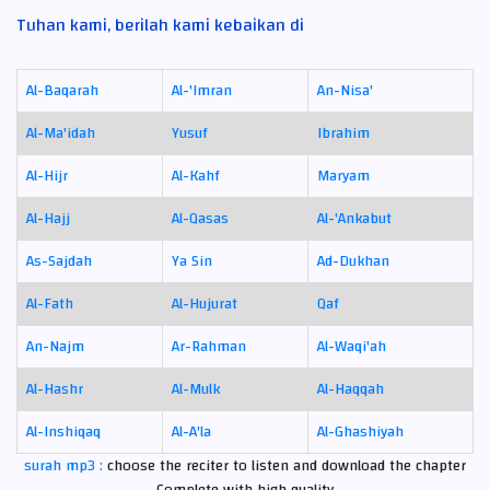
Tuhan kami, berilah kami kebaikan di
Al-Baqarah
Al-'Imran
An-Nisa'
Al-Ma'idah
Yusuf
Ibrahim
Al-Hijr
Al-Kahf
Maryam
Al-Hajj
Al-Qasas
Al-'Ankabut
As-Sajdah
Ya Sin
Ad-Dukhan
Al-Fath
Al-Hujurat
Qaf
An-Najm
Ar-Rahman
Al-Waqi'ah
Al-Hashr
Al-Mulk
Al-Haqqah
Al-Inshiqaq
Al-A'la
Al-Ghashiyah
surah mp3 :
choose the reciter to listen and download the chapter
Complete with high quality