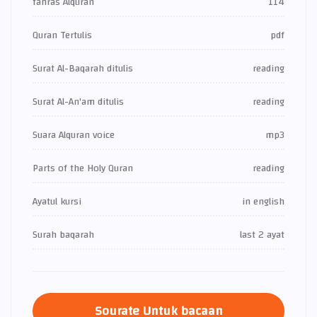
fahras Alquran
114
Quran Tertulis
pdf
Surat Al-Baqarah ditulis
reading
Surat Al-An'am ditulis
reading
Suara Alquran voice
mp3
Parts of the Holy Quran
reading
Ayatul kursi
in english
Surah baqarah
last 2 ayat
Sourate Untuk bacaan