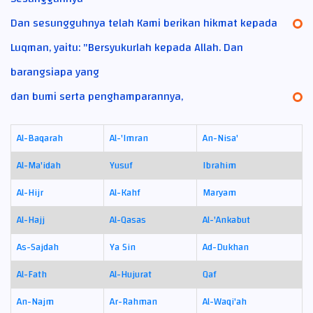
Dan sesungguhnya telah Kami berikan hikmat kepada
Luqman, yaitu: "Bersyukurlah kepada Allah. Dan
barangsiapa yang
dan bumi serta penghamparannya,
Al-Baqarah
Al-'Imran
An-Nisa'
Al-Ma'idah
Yusuf
Ibrahim
Al-Hijr
Al-Kahf
Maryam
Al-Hajj
Al-Qasas
Al-'Ankabut
As-Sajdah
Ya Sin
Ad-Dukhan
Al-Fath
Al-Hujurat
Qaf
An-Najm
Ar-Rahman
Al-Waqi'ah