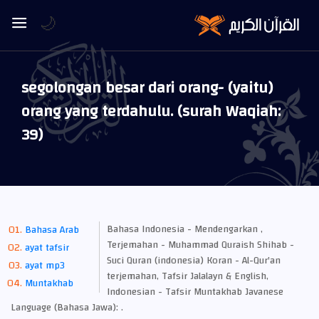
🌙
(yaitu) segolongan besar dari orang-
orang yang terdahulu. (surah Waqiah:
39)
Bahasa Indonesia - Mendengarkan ,
Bahasa Arab
Terjemahan - Muhammad Quraish Shihab -
ayat tafsir
Suci Quran (indonesia) Koran - Al-Qur'an
ayat mp3
terjemahan, Tafsir Jalalayn & English,
Muntakhab
Indonesian - Tafsir Muntakhab Javanese
Language (Bahasa Jawa): .