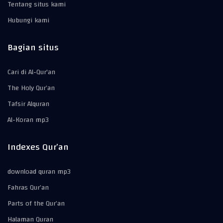
Tentang situs kami
Hubungi kami
Bagian situs
Cari di Al-Qur'an
The Holy Qur’an
Tafsir Alquran
Al-Koran mp3
Indexes Qur’an
download quran mp3
Fahras Qur’an
Parts of the Qur’an
Halaman Quran