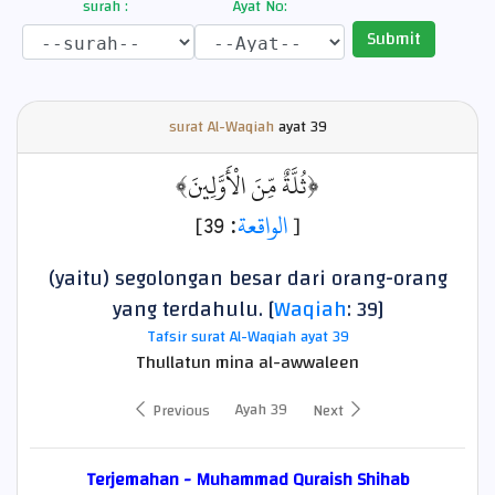
surah :
Ayat No:
Submit
surat Al-Waqiah
ayat
39
﴿ثُلَّةٌ مِّنَ الْأَوَّلِينَ﴾
: 39]
الواقعة
[
(yaitu) segolongan besar dari orang-orang
yang terdahulu. [
Waqiah
: 39]
Tafsir surat Al-Waqiah ayat 39
Thullatun mina al-awwaleen
Ayah 39
Previous
Next
Terjemahan - Muhammad Quraish Shihab