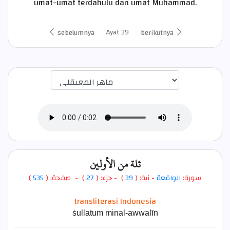
umat-umat terdahulu dan umat Muhammad.
Ayat 39
sebelumnya
berikutnya
اختيار قارئ الآية
ثلة من الأولين
)
535
) - صفحة: (
27
- جزء: (
)
39
- آية: (
الواقعة
سورة:
transliterasi Indonesia
ṡullatum minal-awwalīn