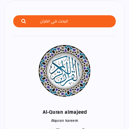
Al-Quran almajeed
Alquran kareem