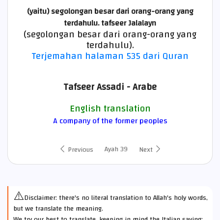
(yaitu) segolongan besar dari orang-orang yang
terdahulu.
tafseer Jalalayn
(segolongan besar dari orang-orang yang
terdahulu).
Terjemahan halaman 535 dari Quran
Tafseer Assadi - Arabe
English translation
A company of the former peoples
Ayah 39
Previous
Next
⚠️
Disclaimer: there's no literal translation to Allah's holy words,
but we translate the meaning.
We try our best to translate, keeping in mind the Italian saying: