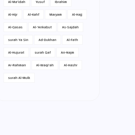
Al-Ma'idah
Yusuf
Ibrahim
Al-Hijr
Al-Kahf
Maryam
Al-Hajj
Al-Qasas
Al-'Ankabut
As-Sajdah
surah Ya Sin
Ad-Dukhan
Al-Fath
Al-Hujurat
surah Qaf
An-Najm
Ar-Rahman
Al-Waqi'ah
Al-Hashr
surah Al-Mulk