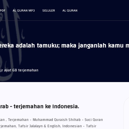
PDF
AL QURAN MP3
SELULER
AL QURAN
ereka adalah tamuku; maka janganlah kamu m
jr ayat 68 terjemahan
Arab - terjemahan ke Indonesia.
an , Terjemahan - Muhammad Quraish Shihab - Suci Quran
rjemahan, Tafsir Jalalayn & English, Indonesian - Tafsir