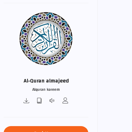
Al-Quran almajeed
Alquran kareem