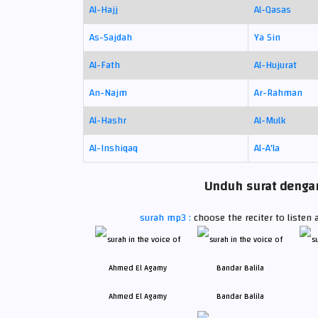
Al-Hajj
Al-Qasas
As-Sajdah
Ya Sin
Al-Fath
Al-Hujurat
An-Najm
Ar-Rahman
Al-Hashr
Al-Mulk
Al-Inshiqaq
Al-A'la
Unduh surat dengan
surah mp3 :
choose the reciter to listen
Ahmed El Agamy
Bandar Balila