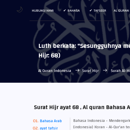
🌙
HUBUNGI KAMI
BAHASA
TAFSEER
AL QURAN 
Luth berkata: "Sesungguhnya m
Hijr: 68)
Al Quran Indonesia
Surat Hijr
Surah Al-Hi
Surat Hijr ayat 68 , Al quran Bahasa 
Bahasa Indonesia - Mendengark
Bahasa Arab
(indonesia) Koran - Al-Qur'an te
ayat tafsir