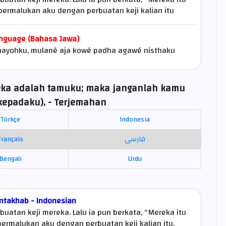
permalukan aku dengan perbuatan keji kalian itu
nguage (Bahasa Jawa)
dhayohku, mulané aja kowé padha agawé nisthaku
reka adalah tamuku; maka janganlah kamu
kepadaku), - Terjemahan
Türkçe
Indonesia
Français
فارسی
Bengali
Urdu
ntakhab - Indonesian
uatan keji mereka. Lalu ia pun berkata, "Mereka itu
ermalukan aku dengan perbuatan keji kalian itu.