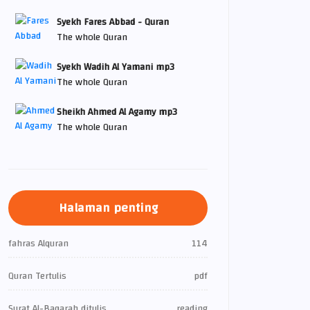
Syekh Fares Abbad - Quran
The whole Quran
Syekh Wadih Al Yamani mp3
The whole Quran
Sheikh Ahmed Al Agamy mp3
The whole Quran
Halaman penting
fahras Alquran
114
Quran Tertulis
pdf
Surat Al-Baqarah ditulis
reading