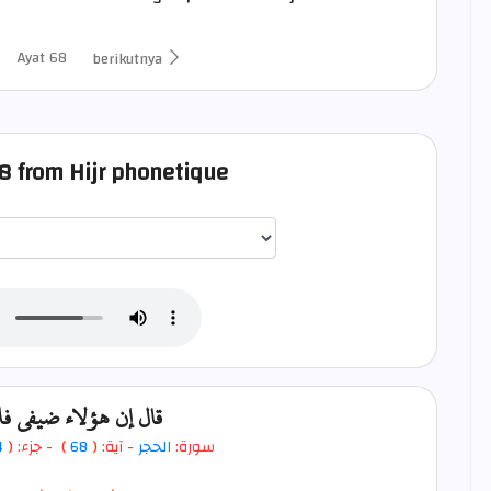
Ayat 68
berikutnya
68 from Hijr phonetique
اختيار قارئ الآية
قال إن هؤلاء ضيفي ف
4
- جزء: (
)
68
- آية: (
الحجر
سورة: