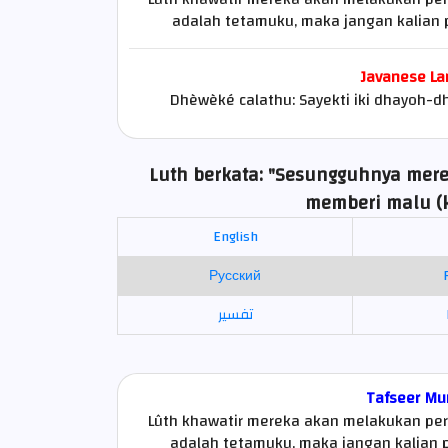
adalah tetamuku, maka jangan kalian 
Javanese La
Dhèwèké calathu: Sayekti iki dhayoh-
Luth berkata: "Sesungguhnya me
memberi malu (
English
Русский
تفسير
Tafseer Mu
Lûth khawatir mereka akan melakukan perb
adalah tetamuku, maka jangan kalian p