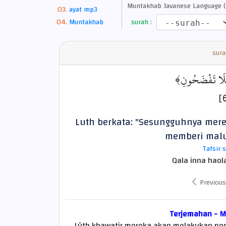
Muntakhab Javanese Language (
ayat mp3
Muntakhab
surah :
sura
﴿فَلَا تَفْضَحُونِ
Luth berkata: "Sesungguhnya me
memberi malu
Tafsir s
Qala inna haol
Previous
Terjemahan - 
Lûth khawatir mereka akan melakukan perb