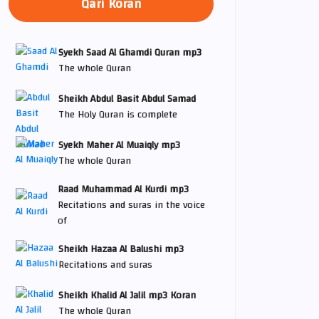
Qari Koran
Syekh Saad Al Ghamdi Quran mp3
The whole Quran
Sheikh Abdul Basit Abdul Samad
The Holy Quran is complete
Syekh Maher Al Muaiqly mp3
The whole Quran
Raad Muhammad Al Kurdi mp3
Recitations and suras in the voice
of
Sheikh Hazaa Al Balushi mp3
Recitations and suras
Sheikh Khalid Al Jalil mp3 Koran
The whole Quran