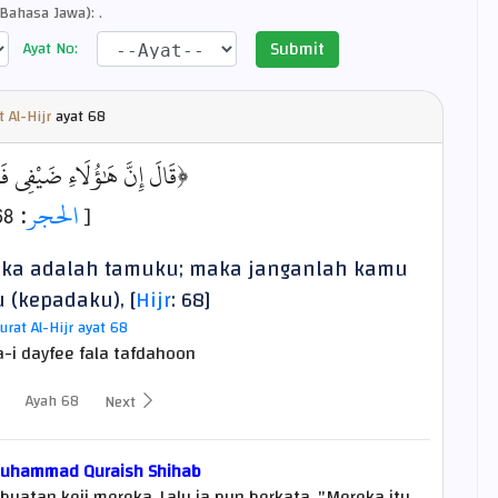
Bahasa Jawa): .
Submit
Ayat No:
t Al-Hijr
ayat
68
قَالَ إِنَّ هَٰؤُلَاءِ ضَيْفِي ﴾
: 68]
الحجر
[
reka adalah tamuku; maka janganlah kamu
 (kepadaku), [
Hijr
: 68]
urat Al-Hijr ayat 68
a-i dayfee fala tafdahoon
Ayah 68
Next
Muhammad Quraish Shihab
uatan keji mereka. Lalu ia pun berkata, "Mereka itu