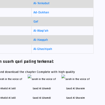
Al-'Ankabut
Ad-Dukhan
Qaf
Al-Waqi'ah
Al-Haqqah
Al-Ghashiyah
 suarh qari paling terkenal:
 and download the chapter Complete with high quality
Khalid Al Jalil
Saad Al Ghamdi
Saud Al Shuraim