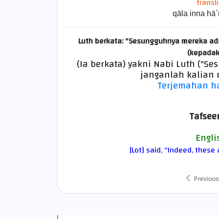
transl
qāla inna hā`u
Luth berkata: "Sesungguhnya mereka a
(kepadak
(Ia berkata) yakni Nabi Luth ("
janganlah kalian
Terjemahan ha
Tafseer
Engli
[Lot] said, "Indeed, thes
Previous