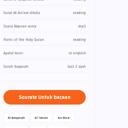
Surat Al-An'am ditulis
reading
Suara Alquran voice
mp3
Parts of the Holy Quran
reading
Ayatul kursi
in english
Surah baqarah
last 2 ayat
Sourate Untuk bacaan
Al-Baqarah
Al-'Imran
An-Nisa'