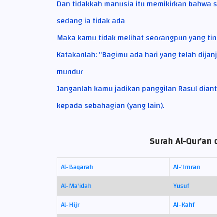
Dan tidakkah manusia itu memikirkan bahwa 
sedang ia tidak ada
Maka kamu tidak melihat seorangpun yang tin
Katakanlah: "Bagimu ada hari yang telah dijan
mundur
Janganlah kamu jadikan panggilan Rasul dian
kepada sebahagian (yang lain).
Surah Al-Qur'an 
Al-Baqarah
Al-'Imran
Al-Ma'idah
Yusuf
Al-Hijr
Al-Kahf