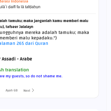
iterasi Indonesia
lā`i ḍaifī fa lā tafḍaḥụn
dalah tamuku; maka janganlah kamu memberi malu
u),
tafseer Jalalayn
Sesungguhnya mereka adalah tamuku; maka
 memberi malu kepadaku.")
laman 265 dari Quran
 Assadi - Arabe
sh translation
e are my guests, so do not shame me.
Ayah 68
Next