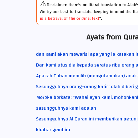
⚠️
Disclaimer: there's no literal translation to Alla
We try our best to translate, keeping in mind the Ita
is a betrayal of the original text
".
Ayats from Qur
dan Kami akan mewarisi apa yang ia katakan i
Dan Kami utus dia kepada seratus ribu orang a
Apakah Tuhan memilih (mengutamakan) anak-a
Sesungguhnya orang-orang kafir telah diberi 
Mereka berkata: "Wahai ayah kami, mohonkan
sesungguhnya kami adalah
Sesungguhnya Al Quran ini memberikan petunju
khabar gembira