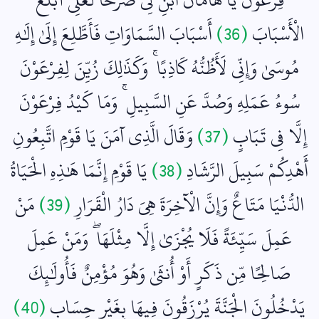
الْأَسْبَابَ
(36)
أَسْبَابَ السَّمَاوَاتِ فَأَطَّلِعَ إِلَىٰ إِلَٰهِ
مُوسَىٰ وَإِنِّي لَأَظُنُّهُ كَاذِبًا ۚ وَكَذَٰلِكَ زُيِّنَ لِفِرْعَوْنَ
سُوءُ عَمَلِهِ وَصُدَّ عَنِ السَّبِيلِ ۚ وَمَا كَيْدُ فِرْعَوْنَ
إِلَّا فِي تَبَابٍ
(37)
وَقَالَ الَّذِي آمَنَ يَا قَوْمِ اتَّبِعُونِ
أَهْدِكُمْ سَبِيلَ الرَّشَادِ
(38)
يَا قَوْمِ إِنَّمَا هَٰذِهِ الْحَيَاةُ
الدُّنْيَا مَتَاعٌ وَإِنَّ الْآخِرَةَ هِيَ دَارُ الْقَرَارِ
(39)
مَنْ
عَمِلَ سَيِّئَةً فَلَا يُجْزَىٰ إِلَّا مِثْلَهَا ۖ وَمَنْ عَمِلَ
صَالِحًا مِّن ذَكَرٍ أَوْ أُنثَىٰ وَهُوَ مُؤْمِنٌ فَأُولَٰئِكَ
يَدْخُلُونَ الْجَنَّةَ يُرْزَقُونَ فِيهَا بِغَيْرِ حِسَابٍ
(40)