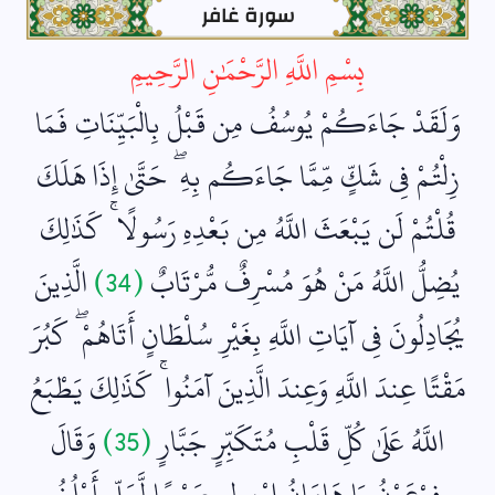
سورة غافر
بِسْمِ اللَّهِ الرَّحْمَٰنِ الرَّحِيمِ
وَلَقَدْ جَاءَكُمْ يُوسُفُ مِن قَبْلُ بِالْبَيِّنَاتِ فَمَا
زِلْتُمْ فِي شَكٍّ مِّمَّا جَاءَكُم بِهِ ۖ حَتَّىٰ إِذَا هَلَكَ
قُلْتُمْ لَن يَبْعَثَ اللَّهُ مِن بَعْدِهِ رَسُولًا ۚ كَذَٰلِكَ
يُضِلُّ اللَّهُ مَنْ هُوَ مُسْرِفٌ مُّرْتَابٌ
(34)
الَّذِينَ
يُجَادِلُونَ فِي آيَاتِ اللَّهِ بِغَيْرِ سُلْطَانٍ أَتَاهُمْ ۖ كَبُرَ
مَقْتًا عِندَ اللَّهِ وَعِندَ الَّذِينَ آمَنُوا ۚ كَذَٰلِكَ يَطْبَعُ
اللَّهُ عَلَىٰ كُلِّ قَلْبِ مُتَكَبِّرٍ جَبَّارٍ
(35)
وَقَالَ
فِرْعَوْنُ يَا هَامَانُ ابْنِ لِي صَرْحًا لَّعَلِّي أَبْلُغُ