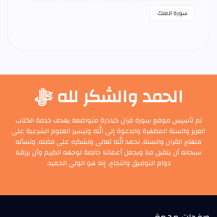
سورة الملك
الحمد والشكر لله ﷻ
تم تأسيس موقع سورة قرآن كبادرة متواضعة بهدف خدمة الكتاب
العزيز والسنة المطهرة والدعوة إلى الله وتيسير العلوم الشرعية على
منهاج القرآن والسنة, نحمد الله تعالى ونشكره على فضله, ونسأله
سبحانه أن يتقبل منا ويجعل أعمالنا خالصة لوجهه الكريم وأن يرزقنا
دوام التوفيق والنجاح، إنه هو الولي الحميد.