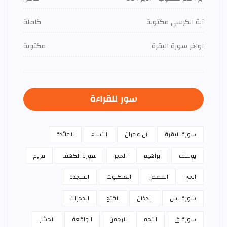
آية الكرسي مكتوبة
كاملة
اواخر سورة البقرة
مكتوبة
سور للقراءة
سورة البقرة
آل عمران
النساء
المائدة
يوسف
ابراهيم
الحجر
سورة الكهف
مريم
الحج
القصص
العنكبوت
السجدة
سورة يس
الدخان
الفتح
الحجرات
سورة ق
النجم
الرحمن
الواقعة
الحشر