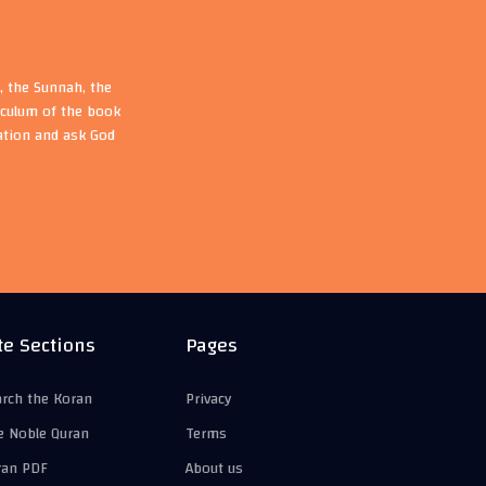
, the Sunnah, the
riculum of the book
ation and ask God
te Sections
Pages
arch the Koran
Privacy
e Noble Quran
Terms
ran PDF
About us