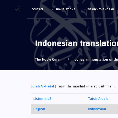
🌙
CONTACT
TRANSLATIONS
SEARCH THE KORAN
Indonesian translatio
The Noble Quran
Indonesian translation of t
Surah Al-Hadid
| from the moshaf in arabic uthmani
Listen mp3
Tafsir Arabic
English
Indonesian