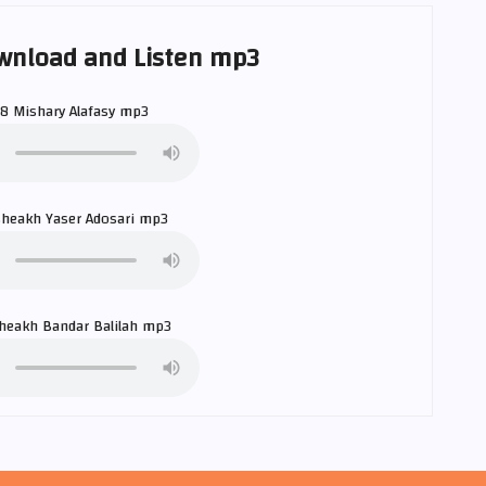
wnload and Listen mp3
38
Mishary Alafasy
mp3
sheakh
Yaser Adosari
mp3
sheakh
Bandar Balilah
mp3