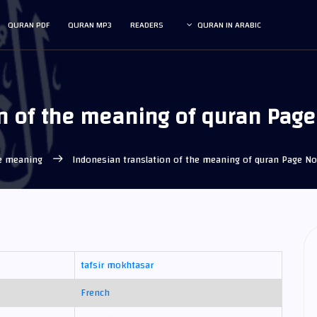
QURAN PDF
QURAN MP3
READERS
QURAN IN ARABIC
n of the meaning of quran Pag
he meaning
Indonesian translation of the meaning of quran Page N
tafsir mokhtasar
French