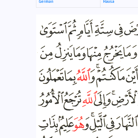
German
Hausa