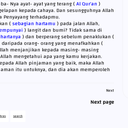
a- Nya ayat- ayat yang terang (
Al Qur'an
)
gelapan kepada cahaya. Dan sesungguhnya Allah
a Penyayang terhadapmu.
kan (
sebagian hartamu
) pada jalan Allah,
empunyai
) langit dan bumi? Tidak sama di
hartanya
) dan berperang sebelum penaklukan (
ya daripada orang- orang yang menafkahkan (
 Allah menjanjikan kepada masing- masing
n Allah mengetahui apa yang kamu kerjakan.
pada Allah pinjaman yang baik, maka Allah
njaman itu untuknya, dan dia akan memperoleh
Next
Next page
hras
search