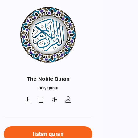
The Noble Quran
Holy Quran
listen quran