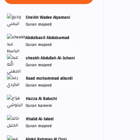
Sheikh Wadee Alyamani
Quran majeed
Abdulbasit Abdulsamad
Quran majeed
sheakh Abdullah Al-Juhani
Quran majeed
Raad mohammad alkurdi
Quran majeed
Hazza Al Balushi
Quran kareem
Khalid Al-Jaleel
Quran majeed
Abdul Rahman Al Ossi