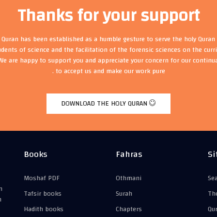
Thanks for your support
t Quran has been established as a humble gesture to serve the holy Quran 
udents of science and the facilitation of the forensic sciences on the cur
We are happy to support you and appreciate your concern for our continu
to accept us and make our work pure .
DOWNLOAD THE HOLY QURAN
Books
Fahras
Si
Moshaf PDF
Othmani
Se
n
Tafsir books
Surah
Th
n
Hadith books
Chapters
Qu