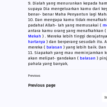
9. Dialah yang menurunkan kepada hamb
supaya Dia mengeluarkan kamu dari ke
benar- benar Maha Penyantun lagi Mah
10. Dan mengapa kamu tidak menafkah
padahal Allah- lah yang memusakai (
m
antara kamu orang yang menafkahkan (
Mekah
) . Mereka lebih tinggi derajatn
hartanya
) dan berperang sesudah itu.
mereka (
balasan
) yang lebih baik. Da
11. Siapakah yang mau meminjamkan ke
akan melipat- gandakan (
balasan
) pi
pahala yang banyak,
Previous
Previous page
fa