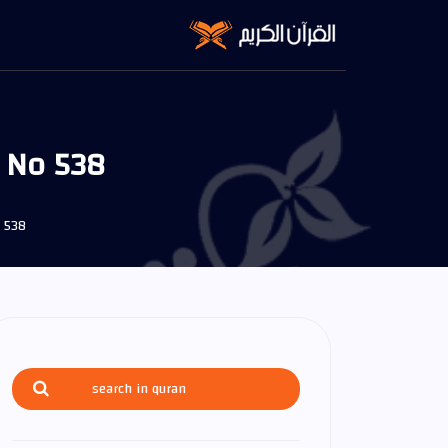
e No 538
o 538