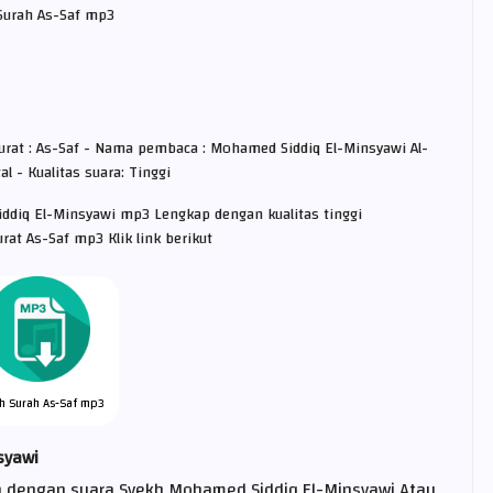
Surah As-Saf mp3
urat : As-Saf - Nama pembaca : Mohamed Siddiq El-Minsyawi Al-
l - Kualitas suara: Tinggi
ddiq El-Minsyawi mp3 Lengkap dengan kualitas tinggi
at As-Saf mp3 Klik link berikut
h Surah As-Saf mp3
syawi
n dengan suara Syekh Mohamed Siddiq El-Minsyawi Atau