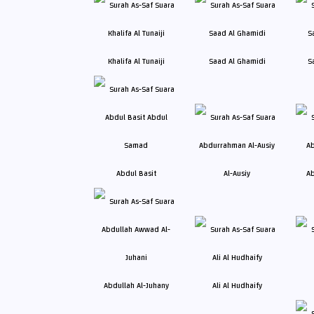
Khalifa Al Tunaiji
Saad Al Ghamidi
S
Abdul Basit
Al-Ausiy
Ab
Abdullah Al-Juhany
Ali Al Hudhaify