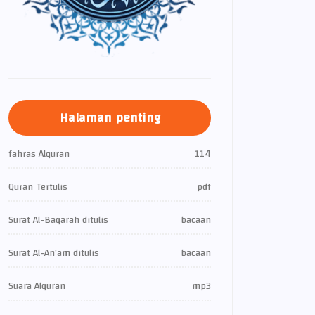
Halaman penting
fahras Alquran
114
Quran Tertulis
pdf
Surat Al-Baqarah ditulis
bacaan
Surat Al-An'am ditulis
bacaan
Suara Alquran
mp3