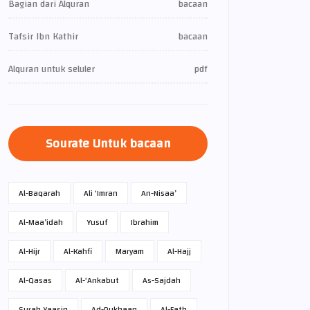
Bagian dari Alquran
bacaan
Tafsir Ibn Kathir
bacaan
Alquran untuk seluler
pdf
Sourate Untuk bacaan
Al-Baqarah
Ali ‘Imran
An-Nisaa’
Al-Maa’idah
Yusuf
Ibrahim
Al-Hijr
Al-Kahfi
Maryam
Al-Hajj
Al-Qasas
Al-‘Ankabut
As-Sajdah
Surah Yaasin
Ad-Dukhaan
Al-Fath