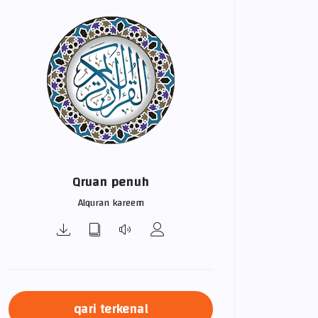
Qruan penuh
Alquran kareem
qari terkenal