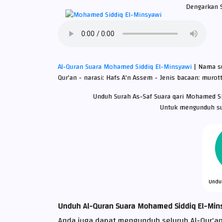
Dengarkan 
Al-Quran Suara Mohamed Siddiq El-Minsyawi
| Nama s
Qur'an - narasi: Hafs A'n Assem - Jenis bacaan: murotta
Unduh Surah As-Saf Suara qari Mohamed Si
Untuk mengunduh sur
Undu
Unduh Al-Quran Suara Mohamed Siddiq El-Min
Anda juga dapat mengunduh seluruh Al-Qur'a