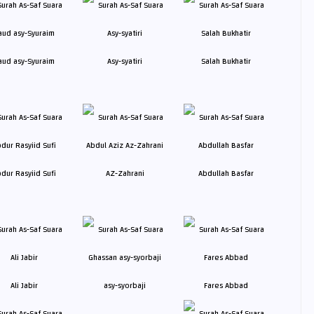
aud asy-Syuraim
Asy-syatiri
Salah Bukhatir
dur Rasyiid Sufi
AZ-Zahrani
Abdullah Basfar
Ali Jabir
asy-syorbaji
Fares Abbad