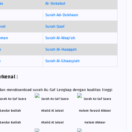
as
Al-‘Ankabut
Surah Ad-Dukhaan
urat
Surah Qaaf
hman
Surah Al-Waqi’ah
k
Surah Al-Haaqqah
a
Surah Al-Ghaasyiah
rkenal :
dan mendownload surah As-Saf Lengkap dengan kualitas tinggi
Bandar Balilah
Khalid Al Jaleel
Hatem AlWaer