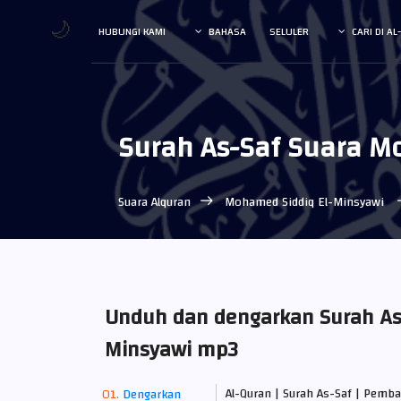
🌙
HUBUNGI KAMI
BAHASA
SELULER
CARI DI A
Surah As-Saf Suara M
Suara Alquran
Mohamed Siddiq El-Minsyawi
Unduh dan dengarkan Surah As
Minsyawi mp3
Al-Quran | Surah As-Saf | Pemb
Dengarkan