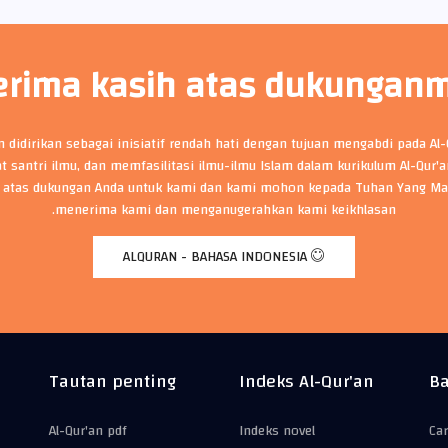
erima kasih atas dukungan
an didirikan sebagai inisiatif rendah hati dengan tujuan mengabdi pada Al
t santri ilmu, dan memfasilitasi ilmu-ilmu Islam dalam kurikulum Al-Qur'
 atas dukungan Anda untuk kami dan kami mohon kepada Tuhan Yang Ma
menerima kami dan menganugerahkan kami keikhlasan.
ALQURAN - BAHASA INDONESIA
Tautan penting
Indeks Al-Qur'an
Ba
Al-Qur'an pdf
Indeks novel
Car