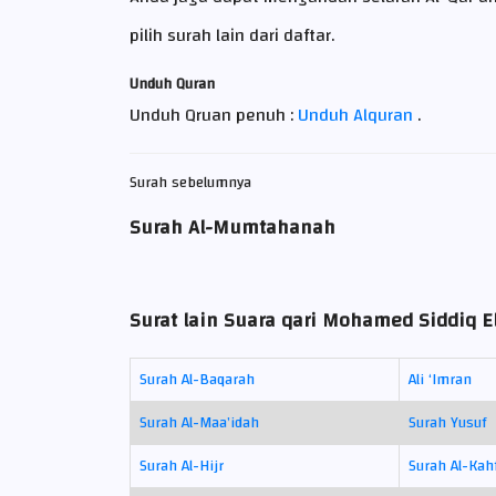
pilih surah lain dari daftar.
Unduh Quran
Unduh Qruan penuh :
Unduh Alquran
.
Surah sebelumnya
Surah Al-Mumtahanah
Surat lain Suara qari Mohamed Siddiq E
Surah Al-Baqarah
Ali ‘Imran
Surah Al-Maa’idah
Surah Yusuf
Surah Al-Hijr
Surah Al-Kah