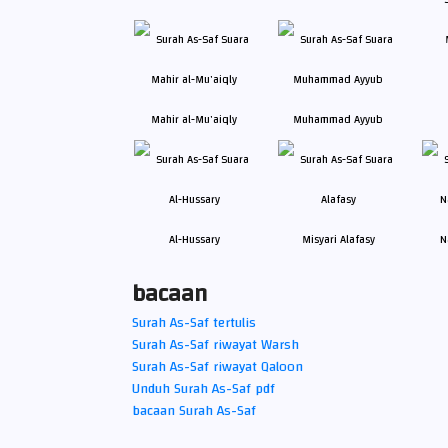
Mahir al-Mu'aiqly
Muhammad Ayyub
Al-Hussary
Misyari Alafasy
N
bacaan
Surah As-Saf tertulis
Surah As-Saf riwayat Warsh
Surah As-Saf riwayat Qaloon
Unduh Surah As-Saf pdf
bacaan Surah As-Saf