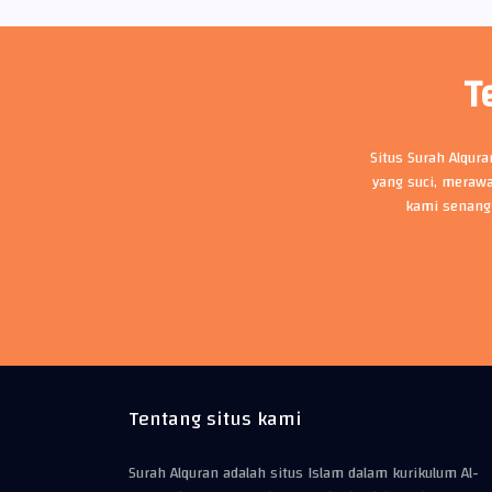
T
Situs Surah Alqur
yang suci, merawa
kami senang
Tentang situs kami
Surah Alquran adalah situs Islam dalam kurikulum Al-