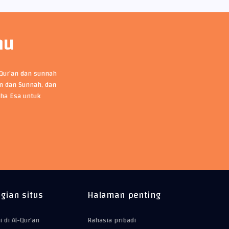
mu
-Qur'an dan sunnah
an dan Sunnah, dan
ha Esa untuk
gian situs
Halaman penting
i di Al-Qur'an
Rahasia pribadi