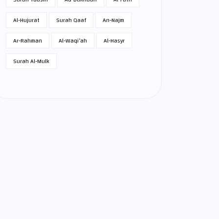
Al-Hujurat
Surah Qaaf
An-Najm
Ar-Rahman
Al-Waqi’ah
Al-Hasyr
Surah Al-Mulk