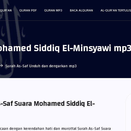
L-QUR'AN
QURAN PDF
QURAN MP3
BACA ALQURAN
AL-QUR'AN TERTULI
ohamed Siddiq El-Minsyawi mp
Surah As-Saf Unduh dan dengarkan mp3
-Saf Suara Mohamed Siddiq El-
acaan dengan kerendahan hati dan murottal Surah As-Saf Suara