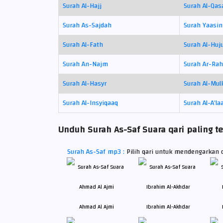
Surah Al-Hajj
Surah Al-Qas
Surah As-Sajdah
Surah Yaasin
Surah Al-Fath
Surah Al-Huj
Surah An-Najm
Surah Ar-Ra
Surah Al-Hasyr
Surah Al-Mul
Surah Al-Insyiqaaq
Surah Al-A’la
Unduh Surah As-Saf Suara qari paling te
Surah As-Saf mp3 :
Pilih qari untuk mendengarkan 
Ahmad Al Ajmi
Ibrahim Al-Akhdar