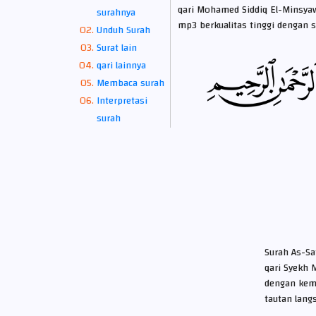
qari Mohamed Siddiq El-Minsy
surahnya
mp3 berkualitas tinggi dengan s
Unduh Surah
Surat lain
qari lainnya
Membaca surah
Interpretasi
surah
Surah As-Sa
qari Syekh 
dengan kem
tautan lang