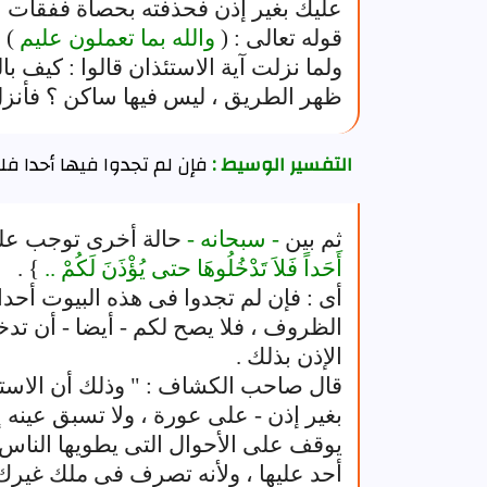
عليك بغير إذن فحذفته بحصاة ففقأت عي
قوله تعالى : (
والله بما تعملون عليم
) 
ولما نزلت آية الاستئذان قالوا : كيف ب
ظهر الطريق ، ليس فيها ساكن ؟ فأنزل 
التفسير الوسيط :
فإن لم تجدوا فيها أحدا فل
ثم بين
- سبحانه -
حالة أخرى توجب عليه
أَحَداً فَلاَ تَدْخُلُوهَا حتى يُؤْذَنَ لَكُمْ ..
} .
أى : فإن لم تجدوا فى هذه البيوت أحد
الظروف ، فلا يصح لكم - أيضا - أن تد
الإذن بذلك .
قال صاحب الكشاف : " وذلك أن الاستئذ
بغير إذن - على عورة ، ولا تسبق عينه إ
يوقف على الأحوال التى يطويها الناس
أحد عليها ، ولأنه تصرف فى ملك غيرك 