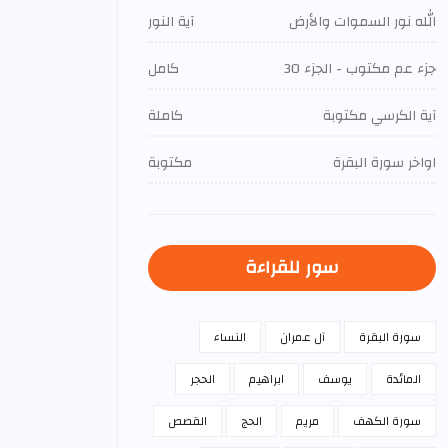
الله نور السموات والأرض
آية النور
جزء عم مكتوب - الجزء 30
كامل
آية الكرسي مكتوبة
كاملة
اواخر سورة البقرة
مكتوبة
سور للقراءة
سورة البقرة
آل عمران
النساء
المائدة
يوسف
ابراهيم
الحجر
سورة الكهف
مريم
الحج
القصص