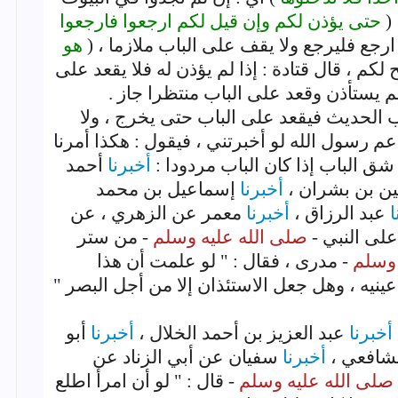
(
حتى يؤذن لكم وإن قيل لكم ارجعوا فارجعوا
 ارجع فليرجع ولا يقف على الباب ملازما ، (
هو
لكم ، قال قتادة : إذا لم يؤذن له فلا يقعد على
م يستأذن وقعد على الباب منتظرا جاز .
 الحديث فيقعد على الباب حتى يخرج ، ولا
عم رسول الله لو أخبرتني ، فيقول : هكذا أمرنا
ق الباب إذا كان الباب مردودا :
أخبرنا
أحمد
ين بن بشران ،
أخبرنا
إسماعيل بن محمد
ا
عبد الرزاق ،
أخبرنا
معمر عن الزهري ، عن
لى النبي -
صلى الله عليه وسلم
- من ستر
 وسلم
- مدرى ، فقال : " لو علمت أن هذا
نيه ، وهل جعل الاستئذان إلا من أجل البصر "
أخبرنا
عبد العزيز بن أحمد الخلال ،
أخبرنا
أبو
شافعي ،
أخبرنا
سفيان عن أبي الزناد عن
صلى الله عليه وسلم
- قال : " لو أن امرأ اطلع