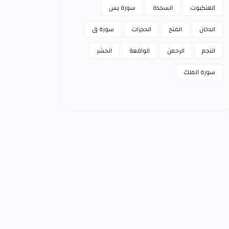
العنكبوت
السجدة
سورة يس
الدخان
الفتح
الحجرات
سورة ق
النجم
الرحمن
الواقعة
الحشر
سورة الملك