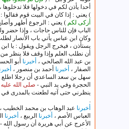
أحدا يأذن لكم في دخولها فلا تدخلوها ، 
) يعني : إذا كان في البيت قوم فقالوا :
أزكى لكم
) يعني : الرجوع أطهر وأصلح 
الباب فإن للناس حاجات ، وإذا حضر ول
وكان ابن عباس يأتي باب الأنصار لطلب
يستأذن ، فيخرج الرجل ويقول : يا ابن 
أن نطلب العلم وإذا وقف فلا ينظر من ش
بن عبد الله الصالحي ،
أخبرنا
أبو الحس
الصفار ،
أخبرنا
أحمد بن منصور ،
أخبرن
سهل بن سعد الساعدي أن رجلا اطلع ع
الحجرة وفي يد النبي -
صلى الله عليه
ينظرني حتى آتيه لطعنت بالمدرى في عي
.
أخبرنا
عبد الوهاب بن محمد الخطيب ،
العباس الأصم ،
أخبرنا
الربيع ،
أخبرنا
ال
الأعرج عن أبي هريرة أن رسول الله -