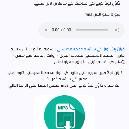
ڈاؤن لوڈ کرنے کی صلاحیت کے ساتھ آن لائن سننے۔
سوره سنو التين mp3
قرآن پاک آواز کے ساتھ محمد المحیسنی
| سوره کا نام : التين - اسم
قاری : محمد المحیسنی مصحف المرتل - روایت : عاصم سے حفص -
پڑھنے کی قسم: ترتيل - آوازی معیار: اعلی
ڈاؤن لوڈ کریں سورہ التين قاری کی آواز محمد المحیسنی mp3 اعلی
معیار کے ساتھ مکمل کریں
ایک سورہ ڈاؤن لوڈ کرنے التين mp3 مکمل اضغط علي الرابط التالي