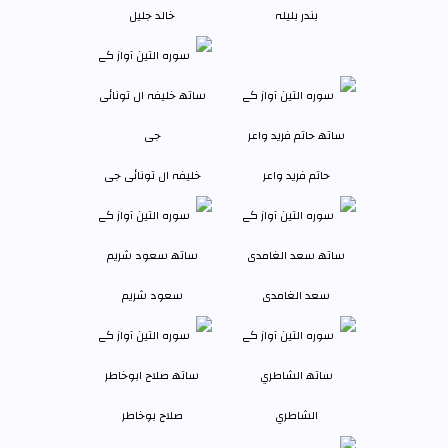
بندر بليلہ
خالد جليل
حاتم فرید واعر
خلیفہ ال تونائی جی
سعد الغامدی
سعود شريم
الشاطري
صلاح بوخاطر