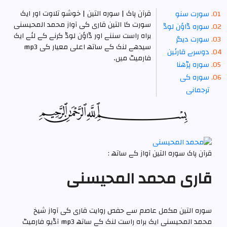
قرآن پاک | سورہ التين | خوشو تلاوت اور ایک
سورت سنو
سورت کا التين قاری کی آواز محمد المحیسنی
سوره ڈاؤن لوڈ
براہ راست سننے اور ڈاؤن لوڈ کرنے کے لئے ایک
سورت دیگر
سیدھے لنک کے ساتھ اعلی معیار کی mp3
دوسرے قارئین
فارمیٹ میں۔
سوره پڑھنا
سوره کی
ترجمانی
قرآن پاک سورہ التين آواز کے ساتھ :
قاری محمد المحیسنی
سورہ التين مکمل عاصم سے حفص روایت قاری کی آواز شیخ
محمد المحیسنی ایک براہ راست لنک کے ساتھ mp3 آڈیو فارمیٹ