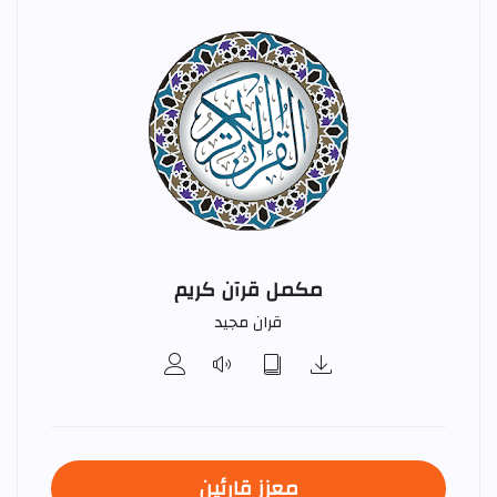
مکمل قرآن کریم
قران مجید
معزز قارئین