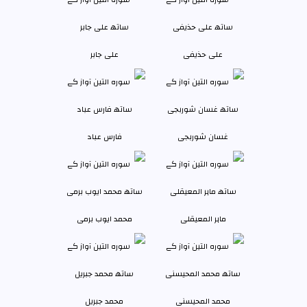
علی حذیفی
علی جابر
غسان شوربجی
فارس عباد
ماہر المعیقلی
محمد ایوب برمی
محمد المحیسنی
محمد جبريل