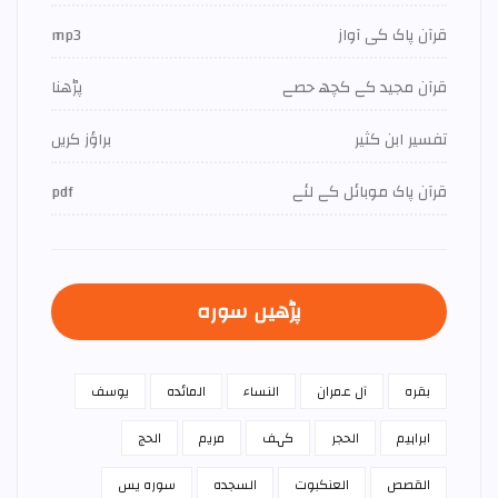
قرآن پاک کی آواز
mp3
قرآن مجید کے کچھ حصے
پڑھنا
تفسير ابن كثير
براؤز کریں
قرآن پاک موبائل کے لئے
pdf
پڑھیں سورہ
بقرہ
آل عمران
النساء
المائدہ
يوسف
ابراہیم
الحجر
کہف
مريم
الحج
القصص
العنكبوت
السجدہ
سورہ يس