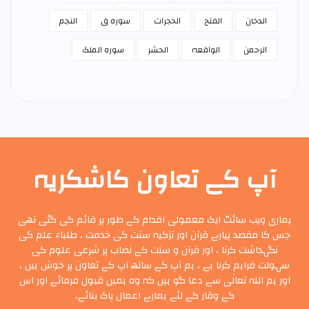
الدخان
الفتح
الحجرات
سورہ ق
النجم
الرحمن
الواقعہ
الحشر
سورہ الملک
آپ کے تعاون کاشکریہ
ہماری ویب سائٹ ایک معمولی اقدام کے طور پر قائم کی گئی تھی
جس کا مقصد پیارے قرآن اور تزکیہ سنت کی خدمت ، طلباء علم کی
نگہداشت کرنا ، اور قرآن و سنت کے نصاب پر شرعی علوم کی
سہولت فراہم کرنا ہے ، ہم آپ کے ساتھ آپ کے تعاون پر خوش ہیں ،
اور ہم اللہ تعالٰی سے دعا گو ہیں کہ وہ ہمیں قبول فرمائے اور اس
کے وقار کے لئے ہمارے اعمال پاک بنائے۔