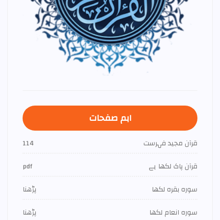
اہم صفحات
قرآن مجید فہرست
114
قرآن پاک لکھا ہے
pdf
سورہ بقرہ لکھا
پڑھنا
سورہ انعام لکھا
پڑھنا