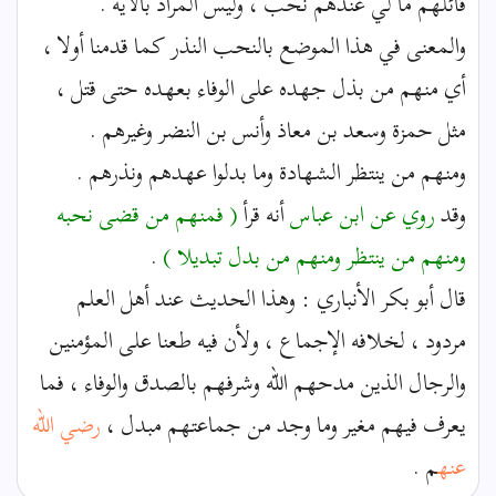
قائلهم ما لي عندهم نحب ، وليس المراد بالآية .
والمعنى في هذا الموضع بالنحب النذر كما قدمنا أولا ،
أي منهم من بذل جهده على الوفاء بعهده حتى قتل ،
مثل حمزة وسعد بن معاذ وأنس بن النضر وغيرهم .
ومنهم من ينتظر الشهادة وما بدلوا عهدهم ونذرهم .
وقد
روي عن ابن عباس
أنه قرأ
( فمنهم من قضى نحبه
ومنهم من ينتظر ومنهم من بدل تبديلا )
.
قال أبو بكر الأنباري : وهذا الحديث عند أهل العلم
مردود ، لخلافه الإجماع ، ولأن فيه طعنا على المؤمنين
والرجال الذين مدحهم الله وشرفهم بالصدق والوفاء ، فما
يعرف فيهم مغير وما وجد من جماعتهم مبدل ،
رضي الله
عنه
م .