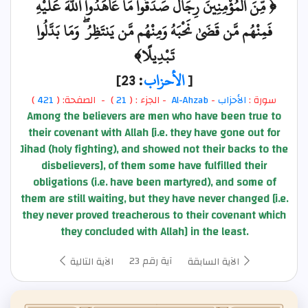
﴿ مِّنَ الْمُؤْمِنِينَ رِجَالٌ صَدَقُوا مَا عَاهَدُوا اللَّهَ عَلَيْهِ ۖ
فَمِنْهُم مَّن قَضَىٰ نَحْبَهُ وَمِنْهُم مَّن يَنتَظِرُ ۖ وَمَا بَدَّلُوا
تَبْدِيلًا﴾
[
الأحزاب
: 23]
سورة :
الأحزاب
-
Al-Ahzab
- الجزء : (
21
) - الصفحة: (
421
)
Among the believers are men who have been true to
their covenant with Allah [i.e. they have gone out for
Jihad (holy fighting), and showed not their backs to the
disbelievers], of them some have fulfilled their
obligations (i.e. have been martyred), and some of
them are still waiting, but they have never changed [i.e.
they never proved treacherous to their covenant which
they concluded with Allah] in the least.
آية رقم 23
الآية السابقة
الآية التالية