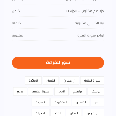
جزء عم مكتوب - الجزء 30
كامل
آية الكرسي مكتوبة
كاملة
اواخر سورة البقرة
مكتوبة
سور للقراءة
سورة البقرة
آل عمران
النساء
المائدة
يوسف
ابراهيم
الحجر
سورة الكهف
مريم
الحج
القصص
العنكبوت
السجدة
سورة يس
الدخان
الفتح
الحجرات