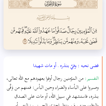
قضى نحبه : وفيّ بنـَذره . أو مات شهيدا
التفسير:
من المؤمنين رجال أوفوا بعهودهم مع الله تعالى،
وصبروا على البأساء والضراء وحين البأس: فمنهم من وَفَّى
بنذره، فاستشهد في سبيل الله، أو مات على الصدق
والوفاء، ومنهم مَن ينتظر إحدى الحسنيين: النصر أو