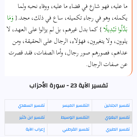
ما عليه، فهو شارع في قضاء ما عليه، ووفاء نحبه ولما
يكمله، وهو في رجاء تكميله، ساع في ذلك، مجد.{
وَمَا
بَدَّلُوا تَبْدِيلًا
} كما بدل غيرهم، بل لم يزالوا على العهد، لا
يلوون، ولا يتغيرون، فهؤلاء، الرجال على الحقيقة، ومن
عداهم، فصورهم صور رجال، وأما الصفات، فقد قصرت
عن صفات الرجال.
تفسير الآية 23 - سورة الأحزاب
تفسير الجلالين
التفسير الميسر
تفسير السعدي
تفسير البغوي
التفسير الوسيط
تفسير ابن كثير
تفسير الطبري
تفسير القرطبي
إعراب الآية