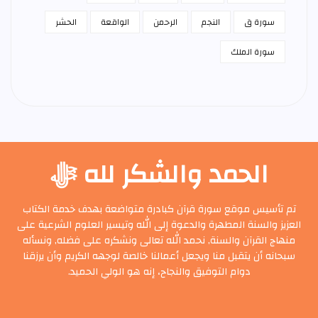
سورة ق
النجم
الرحمن
الواقعة
الحشر
سورة الملك
الحمد والشكر لله ﷻ
تم تأسيس موقع سورة قرآن كبادرة متواضعة بهدف خدمة الكتاب
العزيز والسنة المطهرة والدعوة إلى الله وتيسير العلوم الشرعية على
منهاج القرآن والسنة, نحمد الله تعالى ونشكره على فضله, ونسأله
سبحانه أن يتقبل منا ويجعل أعمالنا خالصة لوجهه الكريم وأن يرزقنا
دوام التوفيق والنجاح، إنه هو الولي الحميد.