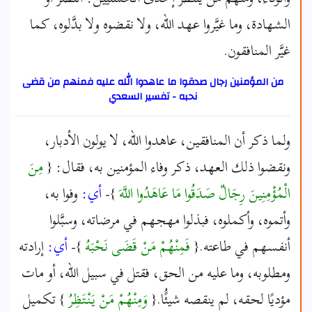
الشهادة، وما غيَّروا عهد الله، ولا نقضوه ولا بدَّلوه، كما
غيَّر المنافقون.
من المؤمنين رجال صدقوا ما عاهدوا الله عليه فمنهم من قضى
نحبه - تفسير السعدي
ولما ذكر أن المنافقين، عاهدوا اللّه، لا يولون الأدبار،
ونقضوا ذلك العهد، ذكر وفاء المؤمنين به، فقال: {
مِنَ
الْمُؤْمِنِينَ رِجَالٌ صَدَقُوا مَا عَاهَدُوا اللَّهَ
}-
أي:
وفوا به،
وأتموه، وأكملوه، فبذلوا مهجهم في مرضاته، وسبَّلوا
أنفسهم في طاعته.{
فَمِنْهُمْ مَنْ قَضَى نَحْبَهُ
}-
أي:
إرادته
ومطلوبه، وما عليه من الحق، فقتل في سبيل اللّه، أو مات
مؤديًا لحقه، لم ينقصه شيئًُا.{
وَمِنْهُمْ مَنْ يَنْتَظِرُ
} تكميل