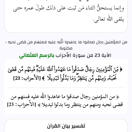
وإنما يستحقُّ الثناء مَن ثبت على ذلك طولَ عمره حتى
يلقى الله تعالى.
من المؤمنين رجال صدقوا ما عاهدوا الله عليه فمنهم من قضى نحبه -
مكتوبة
الآية 23 من سورة الأحزاب
بالرسم العثماني
﴿ مِّنَ ٱلۡمُؤۡمِنِينَ رِجَالٞ صَدَقُواْ مَا عَٰهَدُواْ ٱللَّهَ عَلَيۡهِۖ فَمِنۡهُم مَّن قَضَىٰ
نَحۡبَهُۥ وَمِنۡهُم مَّن يَنتَظِرُۖ وَمَا بَدَّلُواْ تَبۡدِيلٗا ﴾ [الأحزاب: 23]
﴿ من المؤمنين رجال صدقوا ما عاهدوا الله عليه فمنهم من
قضى نحبه ومنهم من ينتظر وما بدلوا تبديلا ﴾ [الأحزاب: 23]
تفسير بيان القرآن