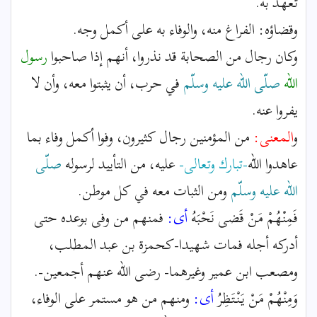
تعهد به.
وقضاؤه: الفراغ منه، والوفاء به على أكمل وجه.
وكان رجال من الصحابة قد نذروا، أنهم إذا صاحبوا
رسول
الله
صلّى الله عليه وسلّم
في حرب، أن يثبتوا معه، وأن لا
يفروا عنه.
و
المعنى:
من المؤمنين رجال كثيرون، وفوا أكمل وفاء بما
عاهدوا الله
-تبارك وتعالى-
عليه، من التأييد لرسوله
صلّى
الله عليه وسلّم
ومن الثبات معه في كل موطن.
فَمِنْهُمْ مَنْ قَضى نَحْبَهُ
أى:
فمنهم من وفى بوعده حتى
أدركه أجله فمات شهيدا-كحمزة بن عبد المطلب،
ومصعب ابن عمير وغيرهما- رضى الله عنهم أجمعين-.
وَمِنْهُمْ مَنْ يَنْتَظِرُ
أى:
ومنهم من هو مستمر على الوفاء،