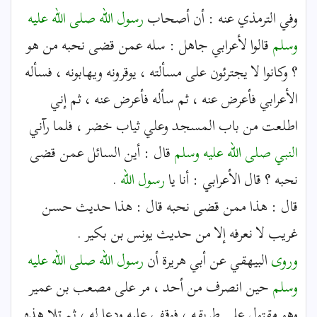
وفي الترمذي عنه : أن أصحاب
رسول الله
صلى الله عليه
وسلم
قالوا لأعرابي جاهل : سله عمن قضى نحبه من هو
؟ وكانوا لا يجترئون على مسألته ، يوقرونه ويهابونه ، فسأله
الأعرابي فأعرض عنه ، ثم سأله فأعرض عنه ، ثم إني
اطلعت من باب المسجد وعلي ثياب خضر ، فلما رآني
النبي
صلى الله عليه وسلم
قال : أين السائل عمن قضى
نحبه ؟ قال الأعرابي : أنا يا
رسول الله
.
قال : هذا ممن قضى نحبه قال : هذا حديث حسن
غريب لا نعرفه إلا من حديث يونس بن بكير .
وروى
البيهقي عن أبي هريرة أن
رسول الله
صلى الله عليه
وسلم
حين انصرف من أحد ، مر على مصعب بن عمير
وهو مقتول على طريقه ، فوقف عليه ودعا له ، ثم تلا هذه