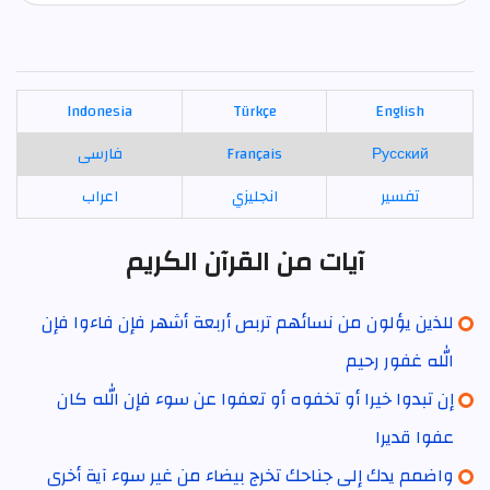
Indonesia
Türkçe
English
Русский
Français
فارسی
تفسير
انجليزي
اعراب
آيات من القرآن الكريم
للذين يؤلون من نسائهم تربص أربعة أشهر فإن فاءوا فإن
الله غفور رحيم
إن تبدوا خيرا أو تخفوه أو تعفوا عن سوء فإن الله كان
عفوا قديرا
واضمم يدك إلى جناحك تخرج بيضاء من غير سوء آية أخرى