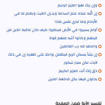
وإن ربك لهو العزيز الرحيم
إن الله عنده علم الساعة وينـزل الغيث ويعلم ما في
الأرحام وما تدري نفس ماذا
أولم يسيروا في الأرض فينظروا كيف كان عاقبة الذين من
قبلهم وكانوا أشد منهم قوة
والحمد لله رب العالمين
إن يشأ يسكن الريح فيظللن رواكد على ظهره إن في ذلك
لآيات لكل صبار شكور
ذق إنك أنت العزيز الكريم
يدعون فيها بكل فاكهة آمنين
تفسير الآية ضمن الصفحة