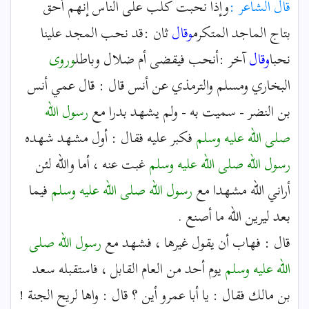
قال الشاعر :
وإذا نحبت كلب على الناس إنهم أحق
بتاج الماجد المتكرم
وقال
ثان :قد نحب المجد علينا
نحبا
وقال
آخر :أنحب فيقضى أم ضلال وباطل
وروى
البخاري ومسلم والترمذي عن أنس قال : قال عمي أنس
بن النضر - سميت به - ولم يشهد بدرا مع
رسول الله
صلى الله عليه وسلم
فكبر عليه فقال : أول مشهد شهده
رسول الله
صلى الله عليه وسلم
غبت عنه ، أما والله لئن
أراني الله مشهدا مع
رسول الله
صلى الله عليه وسلم
فيما
بعد ليرين الله ما أصنع .
قال : فهاب أن يقول غيرها ، فشهد مع
رسول الله
صلى
الله عليه وسلم
يوم أحد من العام القابل ، فاستقبله سعد
بن مالك فقال : يا أبا عمرو أين ؟ قال : واها لريح الجنة !