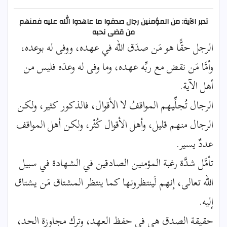
تدبر الآية: من المؤمنين رجال صدقوا ما عاهدوا الله عليه فمنهم
من قضى نحبه
الرجل حقًّا هو مَن صدَق الله في عهده، ووفى له بوعده،
وأمَّا مَن نقض مع ربِّه عهده، وما وفى له وعدَه فليس من
أهل الآية.
الرجال تُجلِّيهم المواقفُ لا الأقوال، فالذكور كثير، ولكن
الرجال منهم قليل، وأهل الأقوال كُثْر، ولكن أهل المواقف
عددٌ يسير.
تأمَّل شدَّة رغبة المؤمنين الصادقين في الشهادة في سبيل
الله تعالى، إنهم لَينتظرونها كما ينتظر المشتاق مَن يشتاق
إليه.
حقيقة الصدق هي في حفظ العهد، وترك مجاوزة الحد،