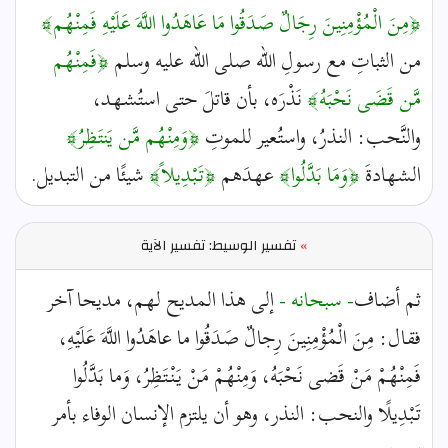
﴿مِنَ الْمُؤْمِنِينَ رِجَالٌ صَدَقُوا مَا عَاهَدُوا اللَّهَ عَلَيْهِ فَمِنْهُم﴾
من الثباتِ مع رسولِ الله صلى الله عليه وسلم
﴿فَمِنْهُم
مَّن قَضَى نَحْبَهُ﴾
نَذْرَه، بأن قاتلَ حتى استُشهد،
والنَّحب: النذرُ، واستُعير للموتِ
﴿وَمِنْهُم مَّن يَنتَظِرُ﴾
الشهادةَ
﴿وَمَا بَدَّلُوا﴾
عهدَهم
﴿تَبْدِيلاً﴾
شيئًا من التبديل.
»
تفسير الوسيط: تفسير الآية
ثم أضاف
- سبحانه -
إلى هذا المديح لهم، مديحا آخر
فقال: مِنَ الْمُؤْمِنِينَ رِجالٌ صَدَقُوا ما عاهَدُوا اللَّهَ عَلَيْهِ،
فَمِنْهُمْ مَنْ قَضى نَحْبَهُ، وَمِنْهُمْ مَنْ يَنْتَظِرُ، وَما بَدَّلُوا
تَبْدِيلًا والنحب: النذر، وهو أن يلتزم الإنسان الوفاء بأمر