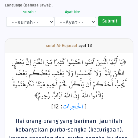
Language (Bahasa Jawa): .
surah :
Ayat No:
Submit
surat Al-Hujuraat
ayat
12
﴿يَا أَيُّهَا الَّذِينَ آمَنُوا اجْتَنِبُوا كَثِيرًا مِّنَ الظَّنِّ إِنَّ بَعْضَ
الظَّنِّ إِثْمٌ ۖ وَلَا تَجَسَّسُوا وَلَا يَغْتَب بَّعْضُكُم بَعْضًا ۚ
أَيُحِبُّ أَحَدُكُمْ أَن يَأْكُلَ لَحْمَ أَخِيهِ مَيْتًا فَكَرِهْتُمُوهُ ۚ
وَاتَّقُوا اللَّهَ ۚ إِنَّ اللَّهَ تَوَّابٌ رَّحِيمٌ﴾
: 12]
الحجرات
[
Hai orang-orang yang beriman, jauhilah
kebanyakan purba-sangka (kecurigaan),