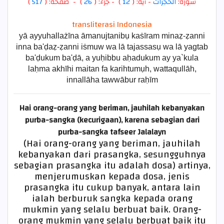
)
517
) - صفحة: (
26
- جزء: (
)
12
- آية: (
الحجرات
سورة:
transliterasi Indonesia
yā ayyuhallażīna āmanujtanibụ kaṡīram minaẓ-ẓanni
inna ba'ḍaẓ-ẓanni iṡmuw wa lā tajassasụ wa lā yagtab
ba'ḍukum ba'ḍā, a yuḥibbu aḥadukum ay ya`kula
laḥma akhīhi maitan fa karihtumụh, wattaqullāh,
innallāha tawwābur raḥīm
Hai orang-orang yang beriman, jauhilah kebanyakan
purba-sangka (kecurigaan), karena sebagian dari
purba-sangka
tafseer Jalalayn
(Hai orang-orang yang beriman, jauhilah
kebanyakan dari prasangka, sesungguhnya
sebagian prasangka itu adalah dosa) artinya,
menjerumuskan kepada dosa, jenis
prasangka itu cukup banyak, antara lain
ialah berburuk sangka kepada orang
mukmin yang selalu berbuat baik. Orang-
orang mukmin yang selalu berbuat baik itu