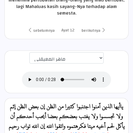
lagi Mahaluas kasih sayang-Nya terhadap alam
semesta.
Ayat 12
sebelumnya
berikutnya
اختيار قارئ الآية
ياأيها الذين آمنوا اجتنبوا كثيرا من الظن إن بعض الظن إثم
ولا تجسسوا ولا يغتب بعضكم بعضا أيحب أحدكم أن
يأكل لحم أخيه ميتا فكرهتموه واتقوا الله إن الله تواب رحيم