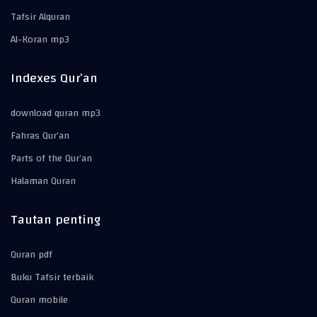
Tafsir Alquran
Al-Koran mp3
Indexes Qur’an
download quran mp3
Fahras Qur’an
Parts of the Qur’an
Halaman Quran
Tautan penting
Quran pdf
Buku Tafsir terbaik
Quran mobile