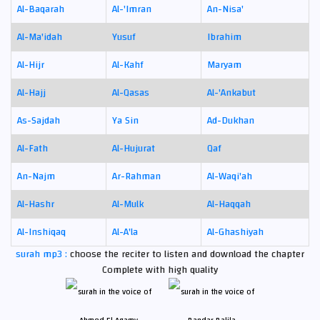
Al-Baqarah
Al-'Imran
An-Nisa'
Al-Ma'idah
Yusuf
Ibrahim
Al-Hijr
Al-Kahf
Maryam
Al-Hajj
Al-Qasas
Al-'Ankabut
As-Sajdah
Ya Sin
Ad-Dukhan
Al-Fath
Al-Hujurat
Qaf
An-Najm
Ar-Rahman
Al-Waqi'ah
Al-Hashr
Al-Mulk
Al-Haqqah
Al-Inshiqaq
Al-A'la
Al-Ghashiyah
surah mp3 :
choose the reciter to listen and download the chapter
Complete with high quality