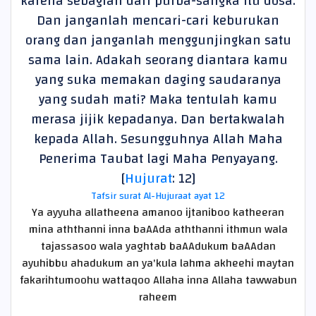
karena sebagian dari purba-sangka itu dosa.
Dan janganlah mencari-cari keburukan
orang dan janganlah menggunjingkan satu
sama lain. Adakah seorang diantara kamu
yang suka memakan daging saudaranya
yang sudah mati? Maka tentulah kamu
merasa jijik kepadanya. Dan bertakwalah
kepada Allah. Sesungguhnya Allah Maha
Penerima Taubat lagi Maha Penyayang.
[
Hujurat
: 12]
Tafsir surat Al-Hujuraat ayat 12
Ya ayyuha allatheena amanoo ijtaniboo katheeran
mina aththanni inna baAAda aththanni ithmun wala
tajassasoo wala yaghtab baAAdukum baAAdan
ayuhibbu ahadukum an ya'kula lahma akheehi maytan
fakarihtumoohu wattaqoo Allaha inna Allaha tawwabun
raheem