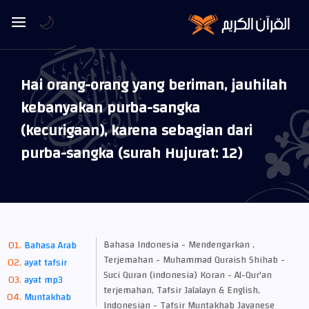
🌙
Hai orang-orang yang beriman, jauhilah
kebanyakan purba-sangka
(kecurigaan), karena sebagian dari
purba-sangka (surah Hujurat: 12)
Bahasa Indonesia - Mendengarkan ,
Bahasa Arab
Terjemahan - Muhammad Quraish Shihab -
ayat tafsir
Suci Quran (indonesia) Koran - Al-Qur'an
ayat mp3
terjemahan, Tafsir Jalalayn & English,
Muntakhab
Indonesian - Tafsir Muntakhab Javanese