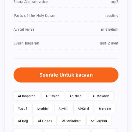
Suara Alquran voice
mp3
Parts of the Holy Quran
reading
Ayatul kursi
in english
Surah baqarah
last 2 ayat
Sourate Untuk bacaan
Al-Baqarah
Al-'Imran
An-Nisa'
Al-Ma'idah
Yusuf
Ibrahim
Al-Hijr
Al-Kahf
Maryam
Al-Hajj
Al-Qasas
Al-'Ankabut
As-Sajdah