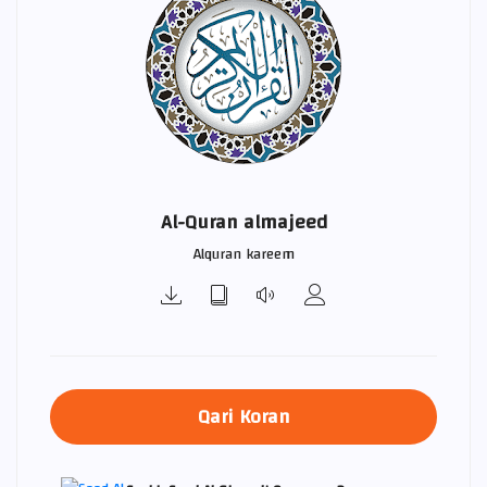
Al-Quran almajeed
Alquran kareem
Qari Koran