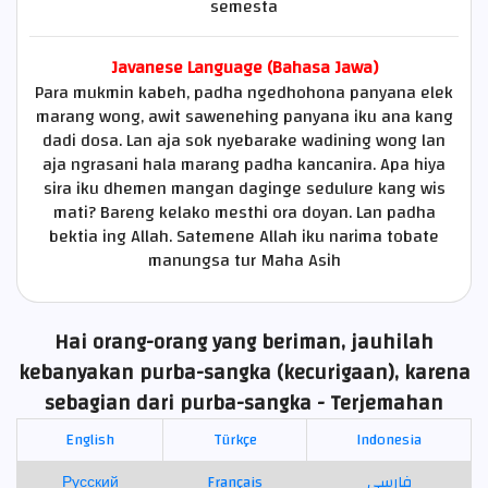
semesta
Javanese Language (Bahasa Jawa)
Para mukmin kabeh, padha ngedhohona panyana elek
marang wong, awit sawenehing panyana iku ana kang
dadi dosa. Lan aja sok nyebarake wadining wong lan
aja ngrasani hala marang padha kancanira. Apa hiya
sira iku dhemen mangan daginge sedulure kang wis
mati? Bareng kelako mesthi ora doyan. Lan padha
bektia ing Allah. Satemene Allah iku narima tobate
manungsa tur Maha Asih
Hai orang-orang yang beriman, jauhilah
kebanyakan purba-sangka (kecurigaan), karena
sebagian dari purba-sangka - Terjemahan
English
Türkçe
Indonesia
Русский
Français
فارسی