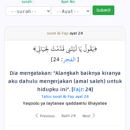
surah :
Ayat No:
Submit
surat Al-Fajr
ayat
24
﴿يَقُولُ يَا لَيْتَنِي قَدَّمْتُ لِحَيَاتِي﴾
: 24]
الفجر
[
Dia mengatakan: "Alangkah baiknya kiranya
aku dahulu mengerjakan (amal saleh) untuk
hidupku ini". [
Fajr
: 24]
Tafsir surat Al-Fajr ayat 24
Yaqoolu ya laytanee qaddamtu lihayatee
Ayah 24
Previous
Next