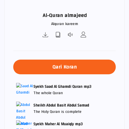
Al-Quran almajeed
Alquran kareem
Qari Koran
Syekh Saad Al Ghamdi Quran mp3
The whole Quran
Sheikh Abdul Basit Abdul Samad
The Holy Quran is complete
Syekh Maher Al Muaiqly mp3