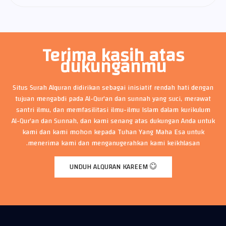
Terima kasih atas
dukunganmu
Situs Surah Alquran didirikan sebagai inisiatif rendah hati dengan
tujuan mengabdi pada Al-Qur'an dan sunnah yang suci, merawat
santri ilmu, dan memfasilitasi ilmu-ilmu Islam dalam kurikulum
Al-Qur'an dan Sunnah, dan kami senang atas dukungan Anda untuk
kami dan kami mohon kepada Tuhan Yang Maha Esa untuk
menerima kami dan menganugerahkan kami keikhlasan.
UNDUH ALQURAN KAREEM