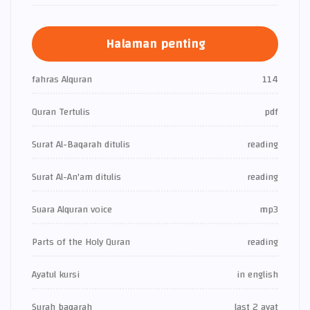
Halaman penting
fahras Alquran
114
Quran Tertulis
pdf
Surat Al-Baqarah ditulis
reading
Surat Al-An'am ditulis
reading
Suara Alquran voice
mp3
Parts of the Holy Quran
reading
Ayatul kursi
in english
Surah baqarah
last 2 ayat