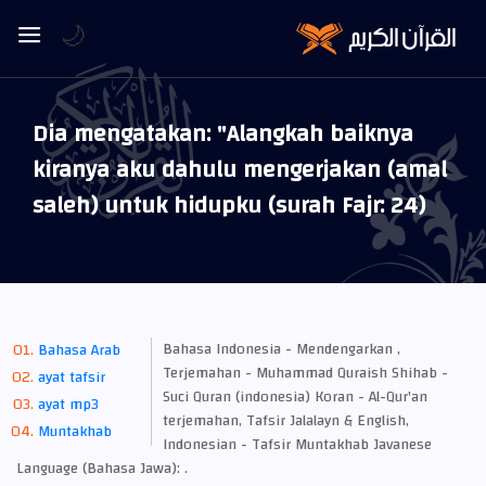
🌙
Dia mengatakan: "Alangkah baiknya
kiranya aku dahulu mengerjakan (amal
saleh) untuk hidupku (surah Fajr: 24)
Bahasa Indonesia - Mendengarkan ,
Bahasa Arab
Terjemahan - Muhammad Quraish Shihab -
ayat tafsir
Suci Quran (indonesia) Koran - Al-Qur'an
ayat mp3
terjemahan, Tafsir Jalalayn & English,
Muntakhab
Indonesian - Tafsir Muntakhab Javanese
Language (Bahasa Jawa): .