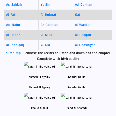
As-Sajdah
Ya Sin
Ad-Dukhan
Al-Fath
Al-Hujurat
Qaf
An-Najm
Ar-Rahman
Al-Waqi'ah
Al-Hashr
Al-Mulk
Al-Haqqah
Al-Inshiqaq
Al-A'la
Al-Ghashiyah
surah mp3 :
choose the reciter to listen and download the chapter
Complete with high quality
Ahmed El Agamy
Bandar Balila