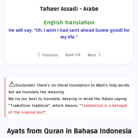
Tafseer Assadi - Arabe
English translation
He will say, "Oh, I wish I had sent ahead [some good] for
my life."
Ayah 24
Previous
Next
⚠️
Disclaimer: there's no literal translation to Allah's holy words,
but we translate the meaning.
We try our best to translate, keeping in mind the Italian saying:
"Traduttore, traditore", which means: "
Translation is a betrayal
of the original text
".
Ayats from Quran in Bahasa Indonesia