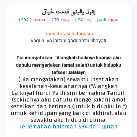
يقول ياليتني قدمت لحياتي
)
594
) - صفحة: (
30
- جزء: (
)
24
- آية: (
الفجر
سورة:
transliterasi Indonesia
yaqụlu yā laitanī qaddamtu liḥayātī
Dia mengatakan: "Alangkah baiknya kiranya aku
dahulu mengerjakan (amal saleh) untuk hidupku
tafseer Jalalayn
(Dia mengatakan) sewaktu ingat akan
kesalahan-kesalahannya ("Alangkah
baiknya) huruf Ya di sini bermakna Tanbih
(sekiranya aku dahulu mengerjakan) amal
kebaikan dan beriman (untuk hidupku ini")
untuk kehidupan yang baik di akhirat, atau
sewaktu aku hidup di dunia.
Terjemahan halaman 594 dari Quran