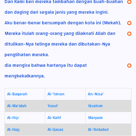
Dan Kami beri mereka tambahan dengan buah-buahan
dan daging dari segala jenis yang mereka ingini.
Aku benar-benar bersumpah dengan kota ini (Mekah),
Mereka itulah orang-orang yang dilaknati Allah dan
ditulikan-Nya telinga mereka dan dibutakan-Nya
penglihatan mereka.
dia mengira bahwa hartanya itu dapat
mengkekalkannya,
Al-Baqarah
Al-'Imran
An-Nisa'
Al-Ma'idah
Yusuf
Ibrahim
Al-Hijr
Al-Kahf
Maryam
Al-Hajj
Al-Qasas
Al-'Ankabut