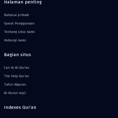
Halaman penting
Rahasia pribadi
Syarat Penggunaan
Tentang situs kami
Hubungi kami
Bagian situs
Cari di Al-Qur'an
The Holy Qur’an
Tafsir Alquran
Al-Koran mp3
Indexes Qur’an