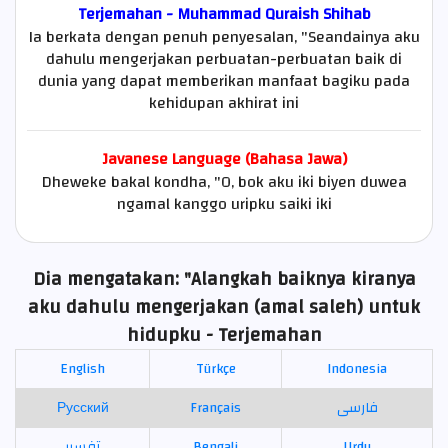
Terjemahan - Muhammad Quraish Shihab
Ia berkata dengan penuh penyesalan, "Seandainya aku
dahulu mengerjakan perbuatan-perbuatan baik di
dunia yang dapat memberikan manfaat bagiku pada
kehidupan akhirat ini
Javanese Language (Bahasa Jawa)
Dheweke bakal kondha, "O, bok aku iki biyen duwea
ngamal kanggo uripku saiki iki
Dia mengatakan: "Alangkah baiknya kiranya
aku dahulu mengerjakan (amal saleh) untuk
hidupku - Terjemahan
English
Türkçe
Indonesia
Русский
Français
فارسی
تفسير
Bengali
Urdu