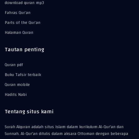
download quran mp3
Fahras Qur’an
Parts of the Qur’an
Halaman Quran
Tautan penting
Quran pdf
Buku Tafsir terbaik
Quran mobile
Hadits Nabi
Tentang situs kami
Surah Alquran adalah situs Islam dalam kurikulum Al-Qur'an dan
Sunnah. Al-Qur'an ditulis dalam aksara Ottoman dengan beberapa