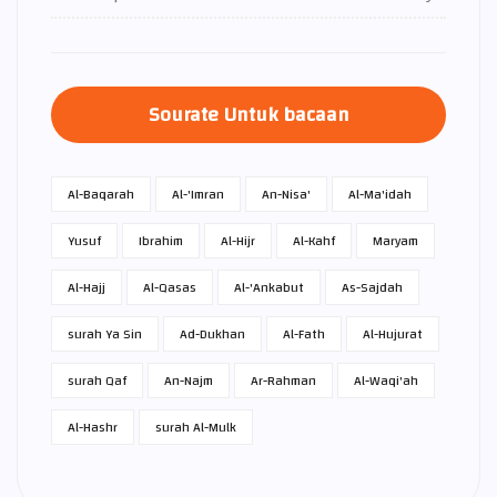
Sourate Untuk bacaan
Al-Baqarah
Al-'Imran
An-Nisa'
Al-Ma'idah
Yusuf
Ibrahim
Al-Hijr
Al-Kahf
Maryam
Al-Hajj
Al-Qasas
Al-'Ankabut
As-Sajdah
surah Ya Sin
Ad-Dukhan
Al-Fath
Al-Hujurat
surah Qaf
An-Najm
Ar-Rahman
Al-Waqi'ah
Al-Hashr
surah Al-Mulk