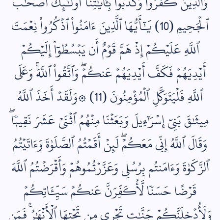
وَٱلَّذِينَ كَفَرُواْ وَكَذَّبُواْ بِ‍َٔايَٰتِنَآ أُوْلَٰٓئِكَ أَصۡحَٰبُ
ٱلۡجَحِيمِ (10) يَٰٓأَيُّهَا ٱلَّذِينَ ءَامَنُواْ ٱذۡكُرُواْ نِعۡمَتَ
ٱللَّهِ عَلَيۡكُمۡ إِذۡ هَمَّ قَوۡمٌ أَن يَبۡسُطُوٓاْ إِلَيۡكُمۡ
أَيۡدِيَهُمۡ فَكَفَّ أَيۡدِيَهُمۡ عَنكُمۡۖ وَٱتَّقُواْ ٱللَّهَۚ وَعَلَى
ٱللَّهِ فَلۡيَتَوَكَّلِ ٱلۡمُؤۡمِنُونَ (11) ۞وَلَقَدۡ أَخَذَ ٱللَّهُ
مِيثَٰقَ بَنِيٓ إِسۡرَٰٓءِيلَ وَبَعَثۡنَا مِنۡهُمُ ٱثۡنَيۡ عَشَرَ نَقِيبٗاۖ
وَقَالَ ٱللَّهُ إِنِّي مَعَكُمۡۖ لَئِنۡ أَقَمۡتُمُ ٱلصَّلَوٰةَ وَءَاتَيۡتُمُ
ٱلزَّكَوٰةَ وَءَامَنتُم بِرُسُلِي وَعَزَّرۡتُمُوهُمۡ وَأَقۡرَضۡتُمُ ٱللَّهَ
قَرۡضًا حَسَنٗا لَّأُكَفِّرَنَّ عَنكُمۡ سَيِّ‍َٔاتِكُمۡ
وَلَأُدۡخِلَنَّكُمۡ جَنَّٰتٖ تَجۡرِي مِن تَحۡتِهَا ٱلۡأَنۡهَٰرُۚ فَمَن