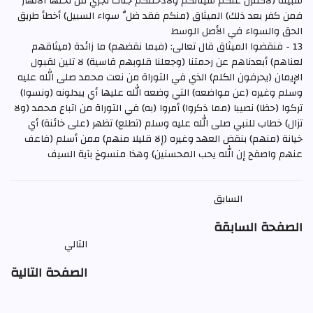
سبيله (لأكفرن عنكم سيئاتكم ولأدخلنكم جنات تجري من تحتها الأنهار
فمن كفر بعد ذلك) الميثاق (منكم فقد ضلَّ سواء السبيل) أخطأ طريق
الحق والسواء في الأصل الوسط
13 - فنقضوا الميثاق قال تعالى: (فبما نقضهم) ما زائدة (ميثاقهم
لعناهم) أبعدناهم عن رحمتنا (وجعلنا قلوبهم قاسية) لا تلين لقبول
الإيمان (يحرفون الكلم) الذي في التوراة من نعت محمد صلى الله عليه
وسلم وغيره (عن مواضعه) التي وضعه الله عليها أي يبدلونه (ونسوا)
تركوا (حظا) نصيبا (مما ذكروا) أمروا (به) في التوراة من اتباع محمد (ولا
تزال) خطاب للنبي صلى الله عليه وسلم (تطلع) تظهر (على خائنة) أي
خيانة (منهم) بنقض العهد وغيره (إلا قليلا منهم) ممن أسلم (فاعف
عنهم واصفح إن الله يحب المحسنين) وهذا منسوخ بآية السيف
السابق
الصفحة السابقة
التالي
الصفحة التالية