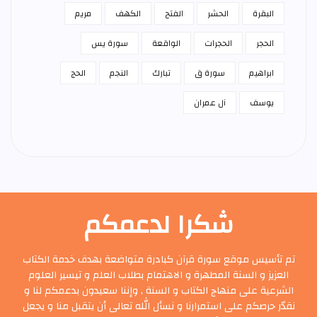
البقرة
الحشر
الفتح
الكهف
مريم
الحجر
الحجرات
الواقعة
سورة يس
ابراهيم
سورة ق
تبارك
النجم
الحج
يوسف
آل عمران
شكرا لدعمكم
تم تأسيس موقع سورة قرآن كبادرة متواضعة بهدف خدمة الكتاب
العزيز و السنة المطهرة و الاهتمام بطلاب العلم و تيسير العلوم
الشرعية على منهاج الكتاب و السنة , وإننا سعيدون بدعمكم لنا و
نقدّر حرصكم على استمرارنا و نسأل الله تعالى أن يتقبل منا و يجعل