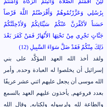
لَئِنْ أَقَمْتُمْ الصَّلاةَ وَآتَيْتُمْ الزَّكَاةَ وَآمَنْتُمْ
بِرُسُلِي وَعَزَّرْتُمُوهُمْ وَأَقْرَضْتُمْ اللَّهَ قَرْضاً
حَسَناً لأكَفِّرَنَّ عَنْكُمْ سَيِّئَاتِكُمْ وَلأدْخِلَنَّكُمْ
جَنَّاتٍ تَجْرِي مِنْ تَحْتِهَا الأَنْهَارُ فَمَنْ كَفَرَ بَعْدَ
ذَلِكَ مِنْكُمْ فَقَدْ ضَلَّ سَوَاءَ السَّبِيلِ (12)
ولقد أخذ الله العهد المؤكَّد على بني
إسرائيل أن يخلصوا له العبادة وحده, وأمر
الله موسى أن يجعل عليهم اثني عشر عريفًا
بعدد فروعهم, يأخذون عليهم العهد بالسمع
والطاعة لله ولرسوله ولكتابه, وقال الله