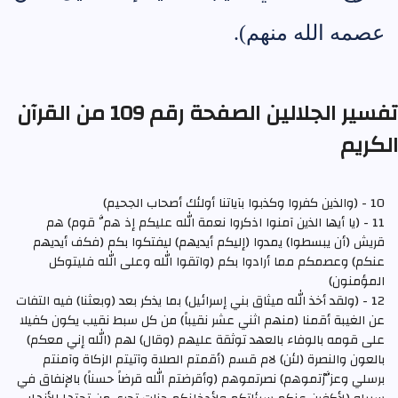
عصمه الله منهم).
تفسير الجلالين الصفحة رقم 109 من القرآن
الكريم
10 - (والذين كفروا وكذبوا بآياتنا أولئك أصحاب الجحيم)
11 - (يا أيها الذين آمنوا اذكروا نعمة الله عليكم إذ همَّ قوم) هم
قريش (أن يبسطوا) يمدوا (إليكم أيديهم) ليفتكوا بكم (فكف أيديهم
عنكم) وعصمكم مما أرادوا بكم (واتقوا الله وعلى الله فليتوكل
المؤمنون)
12 - (ولقد أخذ الله ميثاق بني إسرائيل) بما يذكر بعد (وبعثنا) فيه التفات
عن الغيبة أقمنا (منهم اثني عشر نقيباً) من كل سبط نقيب يكون كفيلا
على قومه بالوفاء بالعهد توثقة عليهم (وقال) لهم (الله إني معكم)
بالعون والنصرة (لئن) لام قسم (أقمتم الصلاة وآتيتم الزكاة وآمنتم
برسلي وعزَّرْتموهم) نصرتموهم (وأقرضتم الله قرضاً حسناً) بالإنفاق في