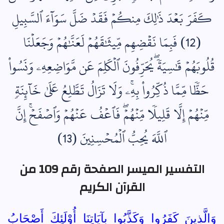
كَفَرَ بَعۡدَ ذَٰلِكَ مِنكُمۡ فَقَدۡ ضَلَّ سَوَآءَ ٱلسَّبِيلِ
(12) فَبِمَا نَقۡضِهِم مِّيثَٰقَهُمۡ لَعَنَّٰهُمۡ وَجَعَلۡنَا
قُلُوبَهُمۡ قَٰسِيَةٗۖ يُحَرِّفُونَ ٱلۡكَلِمَ عَن مَّوَاضِعِهِۦ وَنَسُواْ
حَظّٗا مِّمَّا ذُكِّرُواْ بِهِۦۚ وَلَا تَزَالُ تَطَّلِعُ عَلَىٰ خَآئِنَةٖ
مِّنۡهُمۡ إِلَّا قَلِيلٗا مِّنۡهُمۡۖ فَٱعۡفُ عَنۡهُمۡ وَٱصۡفَحۡۚ إِنَّ
ٱللَّهَ يُحِبُّ ٱلۡمُحۡسِنِينَ (13)
التفسير الميسر الصفحة رقم 109 من
القرآن الكريم
وَالَّذِينَ كَفَرُوا وَكَذَّبُوا بِآيَاتِنَا أُوْلَئِكَ أَصْحَابُ