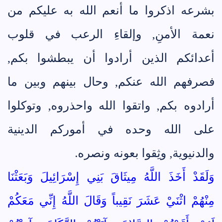
بشرعه اذكروا ما أنعم الله به عليكم من
نعمة الأمنِ, وإلقاءِ الرعب في قلوب
أعدائكم الذين أرادوا أن يبطشوا بكم,
فصرفهم الله عنكم, وحال بينهم وبين ما
أرادوه بكم, واتقوا الله واحذروه, وتوكلوا
على الله وحده في أموركم الدينية
والدنيوية, وثِقوا بعونه ونصره.
وَلَقَدْ أَخَذَ اللَّهُ مِيثَاقَ بَنِي إِسْرَائِيلَ وَبَعَثْنَا
مِنْهُمْ اثْنَيْ عَشَرَ نَقِيباً وَقَالَ اللَّهُ إِنِّي مَعَكُمْ