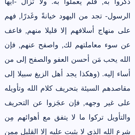
ذُكِّروا به, فلم يعملوا به. ولا تزال -أيها
الرسول- تجد من اليهود خيانةً وغَدرًا, فهم
على منهاج أسلافهم إلا قليلا منهم, فاعف
عن سوء معاملتهم لك, واصفح عنهم, فإن
الله يحب مَن أحسن العفو والصفح إلى من
أساء إليه. (وهكذا يجد أهل الزيغ سبيلا إلى
مقاصدهم السيئة بتحريف كلام الله وتأويله
على غير وجهه, فإن عجَزوا عن التحريف
والتأويل تركوا ما لا يتفق مع أهوائهم مِن
شرع الله الذي لا يثبت عليه إلا القليل ممن