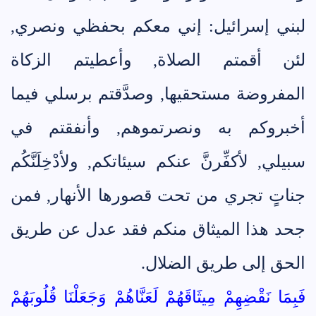
لبني إسرائيل: إني معكم بحفظي ونصري,
لئن أقمتم الصلاة, وأعطيتم الزكاة
المفروضة مستحقيها, وصدَّقتم برسلي فيما
أخبروكم به ونصرتموهم, وأنفقتم في
سبيلي, لأكفِّرنَّ عنكم سيئاتكم, ولأدْخِلَنَّكُم
جناتٍ تجري من تحت قصورها الأنهار, فمن
جحد هذا الميثاق منكم فقد عدل عن طريق
الحق إلى طريق الضلال.
فَبِمَا نَقْضِهِمْ مِيثَاقَهُمْ لَعَنَّاهُمْ وَجَعَلْنَا قُلُوبَهُمْ