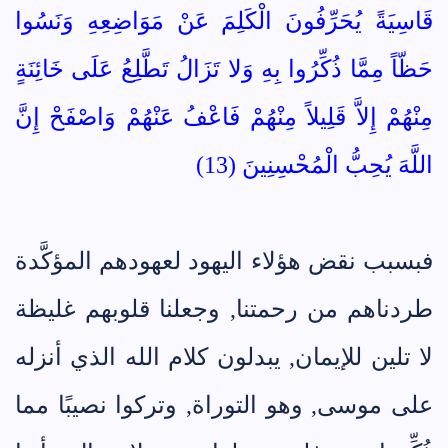
قَاسِيَةً يُحَرِّفُونَ الْكَلِمَ عَنْ مَوَاضِعِهِ وَنَسُوا
حَظّاً مِمَّا ذُكِّرُوا بِهِ وَلا تَزَالُ تَطَّلِعُ عَلَى خَائِنَةٍ
مِنْهُمْ إِلاَّ قَلِيلاً مِنْهُمْ فَاعْفُ عَنْهُمْ وَاصْفَحْ إِنَّ
اللَّهَ يُحِبُّ الْمُحْسِنِينَ (13)
فبسبب نقض هؤلاء اليهود لعهودهم المؤكَّدة
طردناهم من رحمتنا, وجعلنا قلوبهم غليظة
لا تلين للإيمان, يبدلون كلام الله الذي أنزله
على موسى, وهو التوراة, وتركوا نصيبًا مما