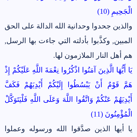
الْجَحِيمِ (10)
والذين جحدوا وحدانية الله الدالة على الحق
المبين, وكذَّبوا بأدلته التي جاءت بها الرسل,
هم أهل النار الملازمون لها.
يَا أَيُّهَا الَّذِينَ آمَنُوا اذْكُرُوا نِعْمَةَ اللَّهِ عَلَيْكُمْ إِذْ
هَمَّ قَوْمٌ أَنْ يَبْسُطُوا إِلَيْكُمْ أَيْدِيَهُمْ فَكَفَّ
أَيْدِيَهُمْ عَنْكُمْ وَاتَّقُوا اللَّهَ وَعَلَى اللَّهِ فَلْيَتَوَكَّلْ
الْمُؤْمِنُونَ (11)
يا أيها الذين صدَّقوا الله ورسوله وعملوا