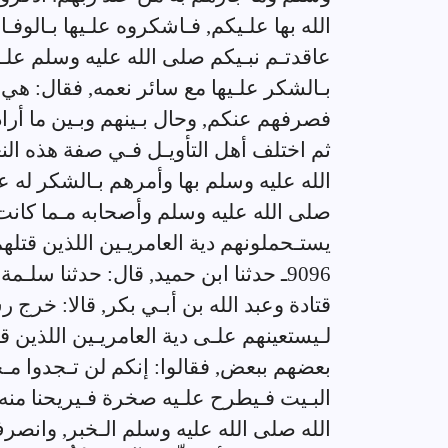
الله بها علـيكم, فـاشكروه علـيها بـالوفـا
عاقدتـم نبـيكم صلى الله عليه وسلم علـي
بـالشكر علـيها مع سائر نعمه, فقال: هي
فصرفهم عنكم, وحال بـينهم وبـين ما أراد
ثم اختلف أهل التأويـل فـي صفة هذه النع
الله عليه وسلم بها وأمرهم بـالشكر له عل
صلى الله عليه وسلم وأصحابه مـما كانت ا
يستـحملونهم دية العامريـين اللذين قتل
9096ـ حدثنا ابن حميد, قال: حدثنا 
قتادة وعبد الله بن أبـي بكر, قالا: خرج 
لـيستعينهم علـى دية العامريـين اللذين 
بعضهم ببعض, فقالوا: إنكم لن تـجدوا مـحم
البـيت فـيطرح علـيه صخرة فـيريحنا م
الله صلى الله عليه وسلم الـخبر, وانصرف 