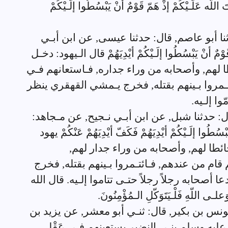
للّه عَلَـيْكُمْ إذْ هَمّ قَوْمٌ أنْ يَبْسُطُوا إلَـيْكُمْ
دثنا أبو عاصم, قال: حدثنا عيسى, عن ابن أبـي
نْ يَبْسُطُوا إلَـيْكُمْ أيْدِيَهُمْ قال الـيهود: دخـل
ا لهم, وأصحابه من وراء جداره, فـاستعانهم فـي
تـمروا بـينهم بقتله, فخرج يـمشي القهقري ينظر
وا إلـيه.
ال: حدثنا شبل, عن ابن أبـي نـجيح, عن مـجاهد:
َبْسُطُوا إلَـيْكُمْ أيْدِيَهُمْ فَكَفّ أيْدِيَهُمْ عَنْكُمْ يهود
ئطا لهم, وأصحابه من وراء جدار لهم,
قام من عندهم, فـائتـمروا بـينهم بقتله, فخرج
أصحابه رجلاً رجلاً حتـى تتاموا إلـيه. قال الله
علـى اللّهِ فَلْـيَتَوَكّلِ الـمُؤْمِنُونَ.
نا يونس بن بكير, قال: ثنـي أبو معشر, عن يزيد بن
 عليه وسلم بنـي النضير يستعينهم فـي عَقْل