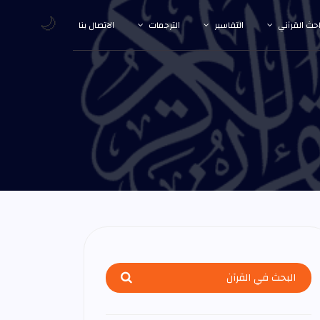
🌙
احث القرآني
التفاسير
الترجمات
الاتصال بنا