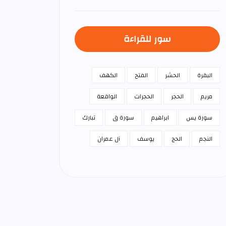
سور للقراءة
البقرة
الحشر
الفتح
الكهف
مريم
الحجر
الحجرات
الواقعة
سورة يس
ابراهيم
سورة ق
تبارك
النجم
الحج
يوسف
آل عمران