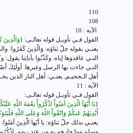
110
108
الآية : 10
القول فـي تأويـل قوله تعالـى: {
وَالّذِينَ كَ
يعنـي بقوله جلّ ثناؤه: وَالّذِينَ كَفَرُوا:
التـي عاقدوها إياه. وكَذّبُوا بآياتِنا يقول:
التـي جاءت بها الرسل وغيرها. أولَئِكَ أصْ
أهل الـجحيـم, يعنـي: أهل النار الذين يخـ
الآية : 11
القول فـي تأويـل قوله تعالـى:
{
يَا أَيّهَآ الّذِينَ آمَنُواْ اذْكُرُواْ نِعْمَةَ اللّهِ عَلَيْ
أَيْدِيَهُمْ عَنكُمْ وَاتّقُواْ اللّهَ وَعَلَى اللّهِ فَلْيَتَو
يعنـي بذلك جلّ ثناؤه: يا أيّها الّذِينَ آمَن
وسلم وما جارهم به من عند ربهم. اذْكُرُوا نِعْ