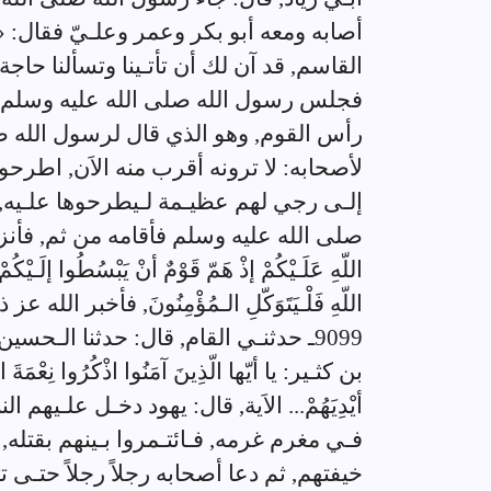
أصابه ومعه أبو بكر وعمر وعلـيّ فقال: «أعِي
القاسم, قد آن لك أن تأتـينا وتسألنا ح
فجلس رسول الله صلى الله عليه وسلم و
رأس القوم, وهو الذي قال لرسول الله ص
لأصحابه: لا ترونه أقرب منه الاَن, اطرحوا
إلـى رجي لهم عظيـمة لـيطرحوها علـيه, 
صلى الله عليه وسلم فأقامه من ثم, فأنزل الله ج
اللّهِ عَلَـيْكُمْ إذْ هَمّ قَوْمٌ أنْ يَبْسُطُوا إلَـيْكُم
اللّهِ فَلْـيَتَوَكّلِ الـمُؤْمِنُونَ, فأخبر ال
9099ـ حدثنـي القام, قال: حدثنا الـح
بن كثـير: يا أيّها الّذِينَ آمَنُوا اذْكُرُوا نِعْمَةَ الل
أيْدِيَهُمْ... الاَية, قال: يهود دخـل علـيه
فـي مغرم غرمه, فـائتـمروا بـينهم بقتله
خيفتهم, ثم دعا أصحابه رجلاً رجلاً حتـى تتا