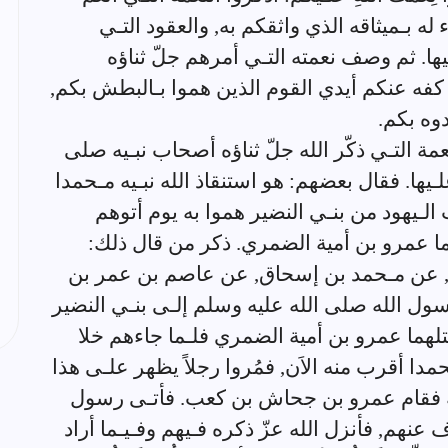
ء له بـميثاقه الذي واثقكم به, والعقود التـي
ها. ثم وصف نعمته التـي أمرهم جلّ ثناؤه
 كفه عنكم أيدي القوم الذين هموا بـالبطش بكم,
وه بكم.
مة التـي ذكّر الله جلّ ثناؤه أصحاب نبـيه صلى
ـيها. فقال بعضهم: هو استنقاذ الله نبـيه مـحمدا
لـيهود من بنـي النضير هموا به يوم أتوهم
هما عمرو بن أمية الضمري. ذكر من قال ذلك:
سلـمة, عن مـحمد بن إسحاق, عن عاصم بن عمر بن
رسول الله صلى الله عليه وسلم إلـى بنـي النضير
قتلهما عمرو بن أمية الضمري فلـما جاءهم خلا
دا أقرب منه الاَن, فمُروا رجلاً يظهر علـى هذا
نه فقام عمرو بن جحاش بن كعب. فأتـى رسول
عنهم, فأنزل الله عزّ ذكره فـيهم وفـيـما أراد