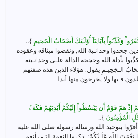
فَرُواْ وَكَذّبُواْ بِآيَاتِنَآ أُوْلَـَئِكَ أَصْحَابُ الْجَحِيمِ
}..
 والذين جحدوا وحدانـية الله, ونقضوا ميثاقه وعقوده
 وكذّبوا بأدلة الله وحججه الدالة علـى وحدانـيته
حَابُ الـجَحِيـمِ يقول: هؤلاء الذين هذه صفتهم
لدون فـيها ولا يخرجون منها أبدا.
كُمْ إِذْ هَمّ قَوْمٌ أَن يَبْسُطُواْ إِلَيْكُمْ أَيْدِيَهُمْ فَكَفّ
َكّلِ الْمُؤْمِنُونَ
}..
ُوا: أقرّوا بتوحيد الله ورسالة رسوله صلى الله عليه
مَتَ اللّهِ عَلَـيْكُمْ: اذكروا النعمة التـي أنعم