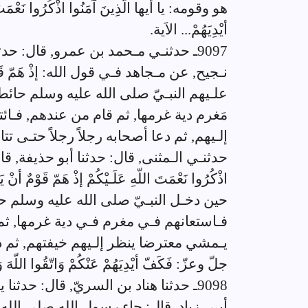
هو وقومه: يا أيها الّذِينَ آمَنُوا اذْكُرُوا نَعْمَتَ ا
أيْدِيَهُمْ... الاَية.
9097ـ حدثنـي مـحمد بن عمرو, قال: ح
نـجيح, عن مـجاهد فـي قول الله: إذْ هَمّ قَوْمٌ أ
علـيهم النبـيّ صلى الله عليه وسلم حائط
مَغرم دية غرمها, ثم قام من عندهم, فـائ
إلـيهم, ثم دعا أصحابه رجلاً رجلاً حتـى تتامّ
حدثنـي الـمثنى, قال: حدثنا أبو حذيفة, ق
اذْكُرُوا نَعْمَتَ اللّهِ عَلَـيْكُمْ إذْ هَمّ قَوْمٌ أنْ ي
حين دخـل النبـيّ صلى الله عليه وسلم حا
فـاستعانهم فـي مغرم فـي دية غرمها, ثم 
يـمشي معترضا ينظر إلـيهم خيفتهم, ثم دعا 
جلّ وعزّ: فَكَفّ أيْدِيَهُمْ عَنْكُمْ وَاتّقُوا اللّهَ وَ
9098ـ حدثنا هناد بن السريّ, قال: حدث
أبـي زياد, قال: جاء رسول الله صلى الله