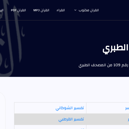
القرآن مكتوب
القراء
القرآن MP3
القرآن PDF
الب
حف الطبري
سر
تفسير الشوكاني
تفسير القرطبي