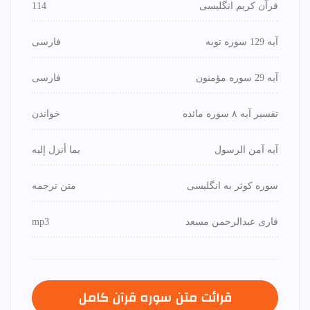
قرآن کریم انگلیسی
114
آیه 129 سوره توبه
فارسی
آیه 29 سوره مؤمنون
فارسی
تفسیر آیه ۸ سوره مائده
خواندن
آیه آمن الرسول
بما أنزل إليه
سوره کوثر به انگلیسی
متن ترجمه
قاری عبدالرحمن مسعد
mp3
قرائت متن سوره قرآن كامل