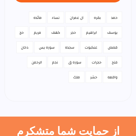
حمد
بقره
آل عمران
نساء
مائده
يوسف
ابراهيم
حجر
كهف
مريم
حج
قصص
عنكبوت
سجده
سوره يس
دخان
فتح
حجرات
سوره ق
نجم
الرحمن
واقعه
حشر
ملك
از حمایت شما متشکرم