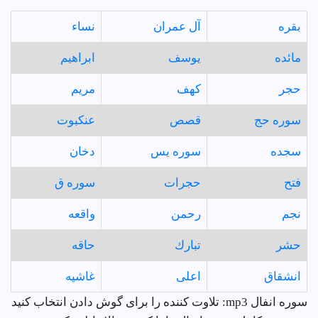
بقره
آل عمران
نساء
مائده
يوسف
ابراهيم
حجر
كهف
مريم
سوره حج
قصص
عنكبوت
سجده
سوره يس
دخان
فتح
حجرات
سوره ق
نجم
رحمن
واقعه
حشر
تبارك
حاقه
انشقاق
اعلى
غاشيه
سوره انفال mp3: تلاوت کننده را برای گوش دادن انتخاب کنید