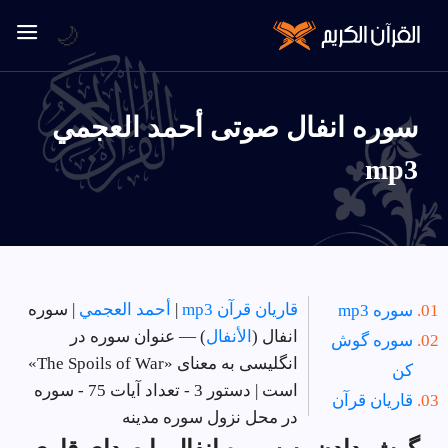
🌙
سوره انفال صوتی أحمد العجمي
mp3
قاریان قرآن mp3
|
أحمد العجمي
| سوره
سوره mp3
انفال (
الأنفال
) — عنوان سوره در
سوره گوش
انگلیسی به معنای «The Spoils of War»
کن
است | دستور 3 - تعداد آیات 75 - سوره
قاریان قرآن
در
محل نزول سوره مدینه