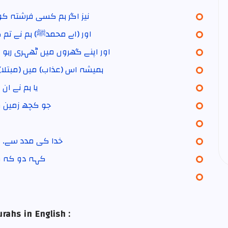
نیز اگر ہم کسی فرشتہ کو
اور (اے محمدﷺ) ہم نے تم 
اور اپنے گھروں میں ٹھہری رہو 
(ایسے لوگ) ہمیشہ اس (عذاب) میں (م
یا ہم نے ا
جو کچھ زمین می
(یعنی) خدا کی مدد س
کہہ دو کہ مج
rahs in English :