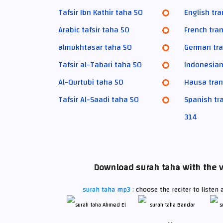
Tafsir Ibn Kathir taha 50
English tr
Arabic tafsir taha 50
French tra
almukhtasar taha 50
German tra
Tafsir al-Tabari taha 50
Indonesian
Al-Qurtubi taha 50
Hausa tran
Tafsir Al-Saadi taha 50
Spanish tr
314
Download surah taha with the v
surah taha mp3 :
choose the reciter to listen