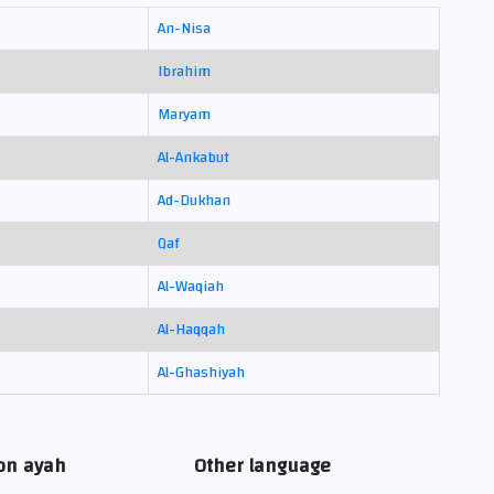
An-Nisa
Ibrahim
Maryam
Al-Ankabut
Ad-Dukhan
Qaf
Al-Waqiah
Al-Haqqah
Al-Ghashiyah
on ayah
Other language