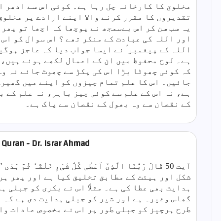
مخلوق کا کارخانہ چل رہا ہے۔ کوئی اس سے ادھر ا
تقدیروں کا مقرر کرنے والا اپنے ارادے پر مخلوق 
یہ سب سن کر اس بےسمجھ نے پوچھا کہ اچھا تو پھر 
اور اللہ کی عبادت کے منکر تھے ؟ اس سوال کو اس
اللہ کے پیغمبر ؑ نے ایسا جواب دیا کہ عاجز ہوگی
ہے۔ لوح محفوظ میں ان کے اعمال لکھے ہوئے ہیں، ج
کہ کوئی چھوٹا بڑا اس کی پکڑ سے چھوٹ جائے نہ وہ
جائیں۔ اس کا علم تمام چیزوں کو اپنے میں گھیرے
ہے، نہ اس کے علم سے کوئی چیز باہر، نہ علم کے ب
کے نقصان سے وہ بھول کے نقصان سے پاک ہے۔
 Quran - Dr. Israr Ahmad
آیت 50 قَالَ رَبُّنَا الَّذِیْٓ اَعْطٰی کُلَّ شَیْءٍ خَلْقَہٗ ثُمَّ ہَدٰی ”یعنی
شکل اور ہیئت کے مطابق تخلیق کیا ہے اور پھر ہر
ہدایت بھی عطا کی ہے۔ مثلاً اس نے بکری کو جبلی ہ
گھاس وغیرہ ہے اور شیر کو جبلی ہدایت دی ہے کہ اس
طرح ہرچیز کو جبلی طور پر اس نے مخصوص عادات و