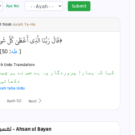
Submit
Aya No:
0 from
surah Ta-Ha
﴿قَالَ رَبُّنَا الَّذِي أَعْطَىٰ كُلَّ شَ
[
طه
: 50]
th Urdu Translation
کہا کہ ہمارا پروردگار وہ ہے جس نے ہر چیز
دکھائی
rah taha Urdu
Ayah 50
Next
تفسیر احسن البیان - Ahsan ul Bayan