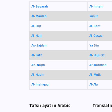
Al-Baqarah
Al-Imran
Al-Maidah
Yusuf
Al-Hijr
Al-Kahf
Al-Hajj
Al-Qasas
As-Sajdah
Ya Sin
Al-Fath
Al-Hujurat
An-Najm
Ar-Rahman
Al-Hashr
Al-Mulk
Al-Inshiqaq
Al-Ala
Tafsir ayat in Arabic
Translati