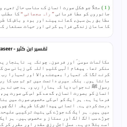
( 1 )
مثلاً جو شکل صورت انسان کے مناسب حال تھی، 
جانوروں کو عطا فرمائی
” راہ سجھائی “
کا مطلب ہ
مطابق رہن سہن، کھانے پینے اور بود و باش کا طر
کا سامان زندگی فراہم کرتی اور حیات مستعار کے
Tafseer ibn kaseer - تفسیر ابن کثیر
مکالمات موسیٰ ؑ اور فرعون۔ چونکہ یہ ناہنجار یع
منکر تھا۔ پیغام الٰہی کلیم اللہ کی زبانی سن ک
کرنے لگا کہ تمہارا بھیجنے والا اور تمہارا رب 
مانتا ہوں۔ بلکہ میری دانست میں تو تم سب کا رب
رسول ﷺ نے جواب دیا کہ ہمارا رب وہ ہے جس نے ہر 
انسان کو بصورت انسان، گدھے کو اس کی صورت پر، 
فرمایا ہے۔ ہر ایک کو اس کی مخصوص صورت میں بنا
درست کردی ہے۔ انسانی پیدائش کا طریقہ الگ چوپ
میں ہیں۔ ہر ایک کے جوڑے کی ہئیت ترکیبی علیحد
جوڑے سب الگ الگ اور ممتاز و مخصوص ہیں۔ ہر ایک 
اسے بتلا دی ہے۔ عمل اجل رزق مقدر اور مقرر کر ک