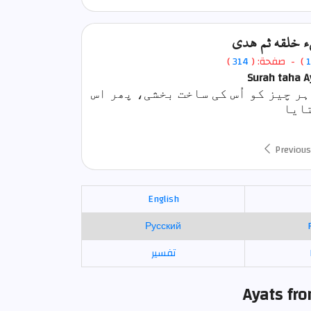
يء خلقه ثم هدى
1
) - صفحة: (
314
)
Surah taha A
ر چیز کو اُس کی ساخت بخشی، پھر اس
Previous
English
Русский
تفسير
Ayats fr