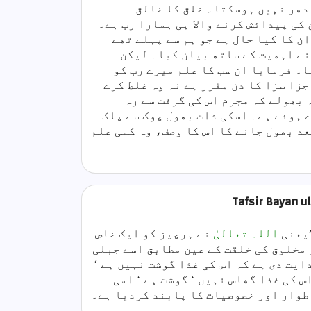
دھر نہیں ہوسکتا۔ خلق کا خالق
کی پیدائش کرنے والا ہی ہمارا رب ہے۔
ان کا کیا حال ہے جو ہم سے پہلے تھے
 نے اہمیت کے ساتھ بیان کیا۔ لیکن
ا۔ فرمایا ان سب کا علم میرے رب کو
زا سزا کا دن مقرر ہے نہ وہ غلط کرے
 بھولے کہ مجرم اس کی گرفت سے رہ
 ہوئے ہے۔ اسکی ذات بھول چوک سے پاک
عد بھول جانے کا اس کا وصف، وہ کمی علم
Tafsir Bayan ul
اللہ تعالیٰ
نے ہرچیز کو ایک خاص
 مخلوق کی خلقت کے عین مطابق اسے جبلی
دایت دی ہے کہ اس کی غذا گوشت نہیں ہے ‘
 کی غذا گھاس نہیں ‘ گوشت ہے ‘ اسی
اطوار اور خصوصیات کا پابند کردیا ہے۔