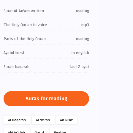
Surat Al-An'am written
reading
The Holy Qur’an in voice
mp3
Parts of the Holy Quran
reading
Ayatul kursi
in english
Surah baqarah
last 2 ayat
Suras for reading
Al-Baqarah
Al-'Imran
An-Nisa'
Al-Ma'idah
Yusuf
Ibrahim