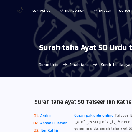
🌙
CONTACT US
TRANSLATION
TAFSEER
QURAN 
Quran Urdu
Surah taha
Surah Ta-Ha ayat
Surah taha Ayat 50 Tafseer Ibn Kathe
اردو ترجمہ کے ساتھ
Quran pak urdu online
Arabic
سورہ طہ کی آیت نمبر 50 کی تفسیر, Dr. Israr Ahmad urdu Tafsir Bayan ul Quran & best tafseer of
Ahsan ul Bayan
quran in urdu: surah taha ayat 5
Ibn Kathir