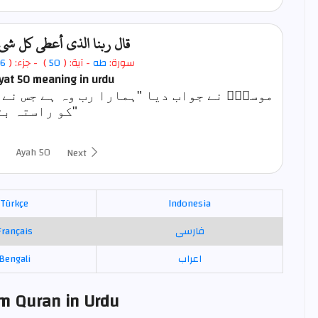
قال ربنا الذي أعطى كل ش
سورة:
طه
- آية: (
50
)
- جزء: (
6
yat 50
meaning in urdu
موسیٰؑ نے جواب دیا "ہمارا رب وہ ہے جس نے ہ
کو راستہ بتایا"
Ayah 50
Next
Türkçe
Indonesia
فارسی
Français
اعراب
Bengali
om Quran in Urdu