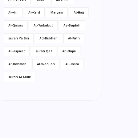
Al-Hijr
Al-Kahf
Maryam
Al-Hajj
Al-Qasas
Al-'Ankabut
As-Sajdah
surah Ya Sin
Ad-Dukhan
Al-Fath
Al-Hujurat
surah Qaf
An-Najm
Ar-Rahman
Al-Waqi'ah
Al-Hashr
surah Al-Mulk