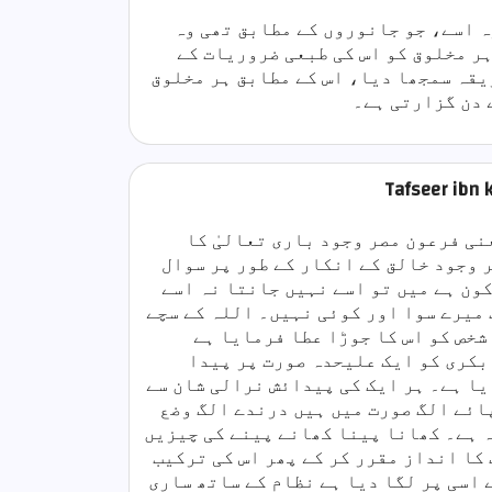
وہ اسے، جو جانوروں کے مطابق تھی وہ
ر مخلوق کو اس کی طبعی ضروریات کے
یقہ سمجھا دیا، اس کے مطابق ہر مخلوق
 دن گزارتی ہے۔
نی فرعون مصر وجود باری تعالیٰ کا
ر وجود خالق کے انکار کے طور پر سوال
کون ہے میں تو اسے نہیں جانتا نہ اسے
 میرے سوا اور کوئی نہیں۔ اللہ کے سچے
شخص کو اس کا جوڑا عطا فرمایا ہے
بکری کو ایک علیحدہ صورت پر پیدا
یا ہے۔ ہر ایک کی پیدائش نرالی شان سے
ائے الگ صورت میں ہیں درندے الگ وضع
ہ ہے۔ کھانا پینا کھانے پینے کی چیزیں
کا انداز مقرر کر کے پھر اس کی ترکیب
ے اسی پر لگا دیا ہے نظام کے ساتھ ساری