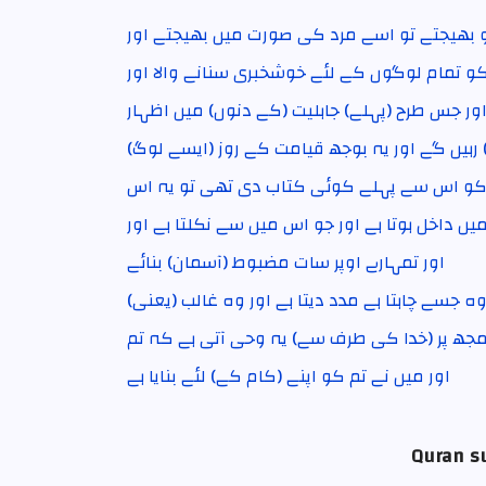
 بھیجتے تو اسے مرد کی صورت میں بھیجتے اور
کو تمام لوگوں کے لئے خوشخبری سنانے والا اور
اور جس طرح (پہلے) جاہلیت (کے دنوں) میں اظہار
بتلا) رہیں گے اور یہ بوجھ قیامت کے روز
ن کو اس سے پہلے کوئی کتاب دی تھی تو یہ اس
ں داخل ہوتا ہے اور جو اس میں سے نکلتا ہے اور
اور تمہارے اوپر سات مضبوط (آسمان) بنائے
ے۔ وہ جسے چاہتا ہے مدد دیتا ہے اور وہ غالب
ھ پر (خدا کی طرف سے) یہ وحی آتی ہے کہ تم
اور میں نے تم کو اپنے (کام کے) لئے بنایا ہے
Quran su