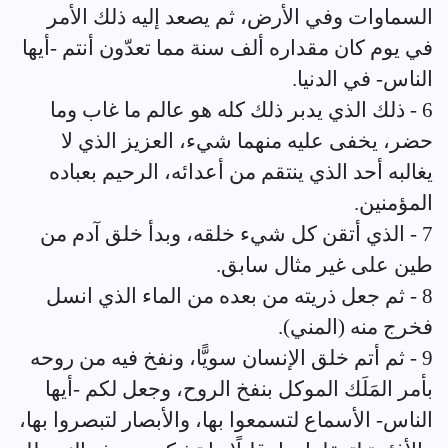
السماوات وفي الأرض، ثم يصعد إليه ذلك الأمر
في يوم كان مقداره ألف سنة مما تعدّون أنتم -أيها
الناس- في الدنيا.
6 - ذلك الذي يدبر ذلك كله هو عالم ما غاب وما
حضر، يخفى عليه منهما شيء، العزيز الذي لا
يغالبه أحد الذي ينتقم من أعدائه، الرحيم بعباده
المؤمنين.
7 - الذي أتقن كل شيء خلقه، وبدأ خلق آدم من
طين على غير مثال سابق.
8 - ثم جعل ذريته من بعده من الماء الذي انسل
فخرج منه (المني).
9 - ثم أتم خلق الإنسان سويًّا، ونفخ فيه من روحه
بأمر المَلَك الموكل بنفخ الروح، وجعل لكم -أيها
الناس- الأسماع لتسمعوا بها، والأبصار لتبصروا بها،