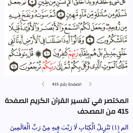
الصفحة رقم 415
المختصر في تفسير القرآن الكريم الصفحة
415 من المصحف
الم (1) تَنْزِيلُ الْكِتَابِ لَا رَيْبَ فِيهِ مِنْ رَبِّ الْعَالَمِينَ