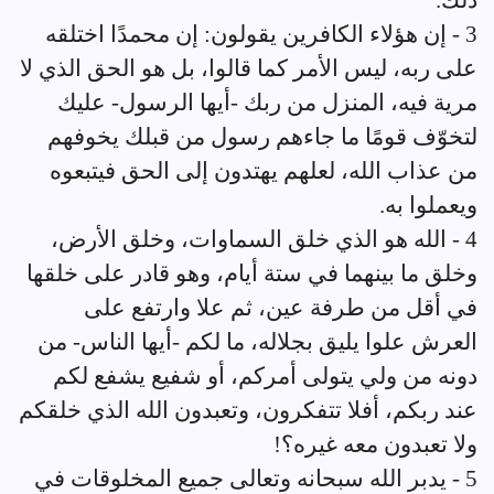
ذلك.
3 - إن هؤلاء الكافرين يقولون: إن محمدًا اختلقه
على ربه، ليس الأمر كما قالوا، بل هو الحق الذي لا
مرية فيه، المنزل من ربك -أيها الرسول- عليك
لتخوّف قومًا ما جاءهم رسول من قبلك يخوفهم
من عذاب الله، لعلهم يهتدون إلى الحق فيتبعوه
ويعملوا به.
4 - الله هو الذي خلق السماوات، وخلق الأرض،
وخلق ما بينهما في ستة أيام، وهو قادر على خلقها
في أقل من طرفة عين، ثم علا وارتفع على
العرش علوا يليق بجلاله، ما لكم -أيها الناس- من
دونه من ولي يتولى أمركم، أو شفيع يشفع لكم
عند ربكم، أفلا تتفكرون، وتعبدون الله الذي خلقكم
ولا تعبدون معه غيره؟!
5 - يدبر الله سبحانه وتعالى جميع المخلوقات في