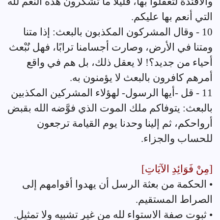
والأفئدة لتعقلوا بها، قليلًا ما تشكرون هذه النعم لله
التي أنعم بها عليكم.
10 - وقال المشركون المكذبون بالبعث: إذا متنا
ومتنا في الأرض، وصارت أجسامنا ترابًا، فهل نُبْعث
أحياء من جديد؟! لا يعقل ذلك، بل هم في واقع
أمرهم كافرون بالبعث لا يؤمنون به.
11 - قل -أيها الرسول- لهؤلاء المشركين المكذبين
بالبعث: يتوفاكم ملك الموت الذي فوَّضه الله بقبض
أرواحكم، ثم إلينا وحدنا يوم القيامة ترجعون
للحساب والجزاء.
[مِنْ فَوَائِدِ الآيَاتِ]
• الحكمة من بعثة الرسل أن يهدوا أقوامهم إلى
الصراط المستقيم.
• ثبوت صفة الاستواء لله من غير تشبيه ولا تمثيل.