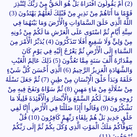
(2) أَمْ يَقُولُونَ افْتَرَاهُ بَلْ هُوَ الْحَقُّ مِنْ رَبِّكَ لِتُنْذِرَ
قَوْمًا مَا أَتَاهُمْ مِنْ نَذِيرٍ مِنْ قَبْلِكَ لَعَلَّهُمْ يَهْتَدُونَ (3)
اللَّهُ الَّذِي خَلَقَ السَّمَاوَاتِ وَالْأَرْضَ وَمَا بَيْنَهُمَا فِي
سِتَّةِ أَيَّامٍ ثُمَّ اسْتَوَى عَلَى الْعَرْشِ مَا لَكُمْ مِنْ دُونِهِ
مِنْ وَلِيٍّ وَلَا شَفِيعٍ أَفَلَا تَتَذَكَّرُونَ (4) يُدَبِّرُ الْأَمْرَ مِنَ
السَّمَاءِ إِلَى الْأَرْضِ ثُمَّ يَعْرُجُ إِلَيْهِ فِي يَوْمٍ كَانَ
مِقْدَارُهُ أَلْفَ سَنَةٍ مِمَّا تَعُدُّونَ (5) ذَلِكَ عَالِمُ الْغَيْبِ
وَالشَّهَادَةِ الْعَزِيزُ الرَّحِيمُ (6) الَّذِي أَحْسَنَ كُلَّ شَيْءٍ
خَلَقَهُ وَبَدَأَ خَلْقَ الْإِنْسَانِ مِنْ طِينٍ (7) ثُمَّ جَعَلَ نَسْلَهُ
مِنْ سُلَالَةٍ مِنْ مَاءٍ مَهِينٍ (8) ثُمَّ سَوَّاهُ وَنَفَخَ فِيهِ مِنْ
رُوحِهِ وَجَعَلَ لَكُمُ السَّمْعَ وَالْأَبْصَارَ وَالْأَفْئِدَةَ قَلِيلًا مَا
تَشْكُرُونَ (9) وَقَالُوا أَإِذَا ضَلَلْنَا فِي الْأَرْضِ أَإِنَّا لَفِي
خَلْقٍ جَدِيدٍ بَلْ هُمْ بِلِقَاءِ رَبِّهِمْ كَافِرُونَ (10) قُلْ
يَتَوَفَّاكُمْ مَلَكُ الْمَوْتِ الَّذِي وُكِّلَ بِكُمْ ثُمَّ إِلَى رَبِّكُمْ
تُرْجَعُونَ (11)