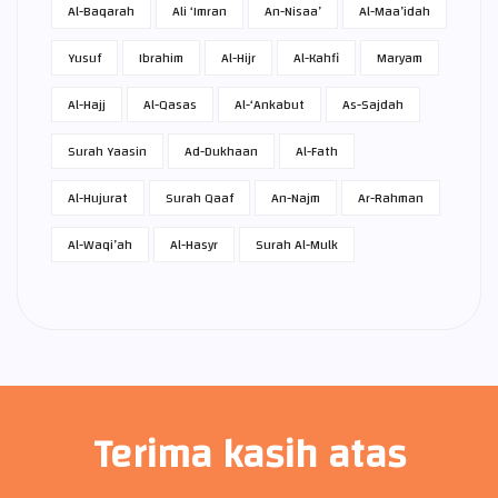
Al-Baqarah
Ali ‘Imran
An-Nisaa’
Al-Maa’idah
Yusuf
Ibrahim
Al-Hijr
Al-Kahfi
Maryam
Al-Hajj
Al-Qasas
Al-‘Ankabut
As-Sajdah
Surah Yaasin
Ad-Dukhaan
Al-Fath
Al-Hujurat
Surah Qaaf
An-Najm
Ar-Rahman
Al-Waqi’ah
Al-Hasyr
Surah Al-Mulk
Terima kasih atas