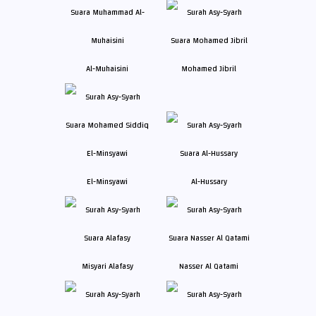
Al-Muhaisini
Mohamed Jibril
El-Minsyawi
Al-Hussary
Misyari Alafasy
Nasser Al Qatami