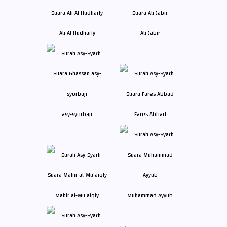
Ali Al Hudhaify
Ali Jabir
asy-syorbaji
Fares Abbad
Mahir al-Mu'aiqly
Muhammad Ayyub