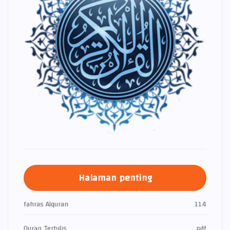
Halaman penting
fahras Alquran
114
Quran Tertulis
pdf