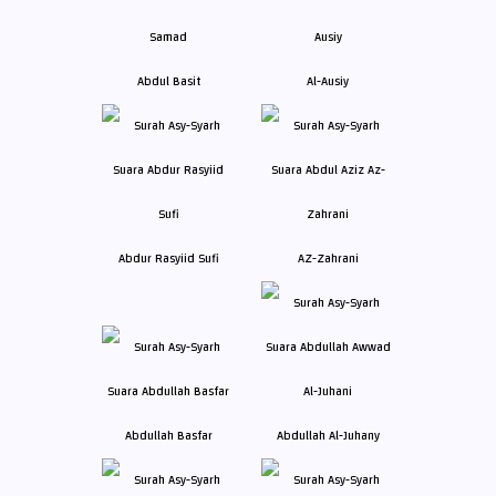
Abdul Basit
Al-Ausiy
Abdur Rasyiid Sufi
AZ-Zahrani
Abdullah Basfar
Abdullah Al-Juhany