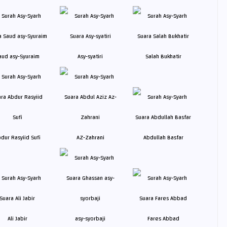
aud asy-Syuraim
Asy-syatiri
Salah Bukhatir
dur Rasyiid Sufi
AZ-Zahrani
Abdullah Basfar
Ali Jabir
asy-syorbaji
Fares Abbad