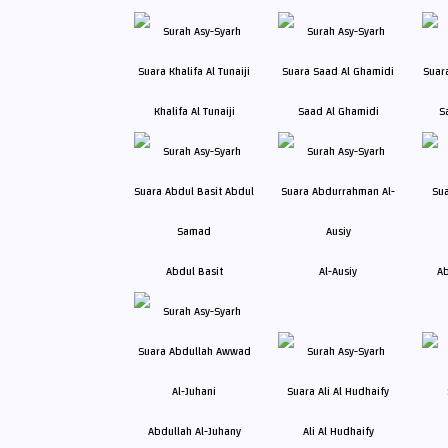
Khalifa Al Tunaiji
Saad Al Ghamidi
S
Abdul Basit
Al-Ausiy
Ab
Abdullah Al-Juhany
Ali Al Hudhaify