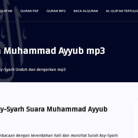
L-QUR'AN
QURAN PDF
QURAN MP3
BACA ALQURAN
AL-QUR'AN TERTULI
ra Muhammad Ayyub mp3
sy-Syarh Unduh dan dengarkan mp3
sy-Syarh Suara Muhammad Ayyub
embacaan dengan kerendahan hati dan murottal Surah Asy-Syarh