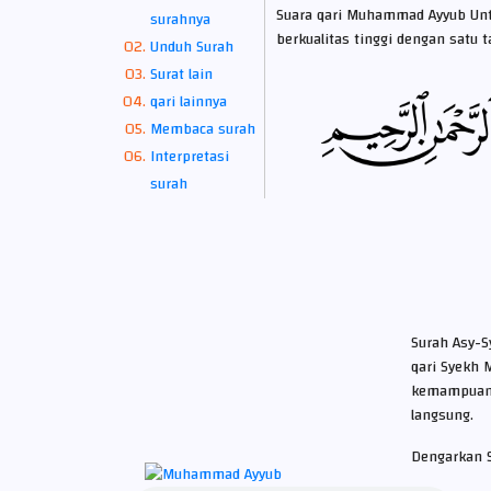
Suara qari Muhammad Ayyub Un
surahnya
berkualitas tinggi dengan satu 
Unduh Surah
Surat lain
qari lainnya
Membaca surah
Interpretasi
surah
Surah Asy-S
qari Syekh
kemampuan 
langsung.
Dengarkan 