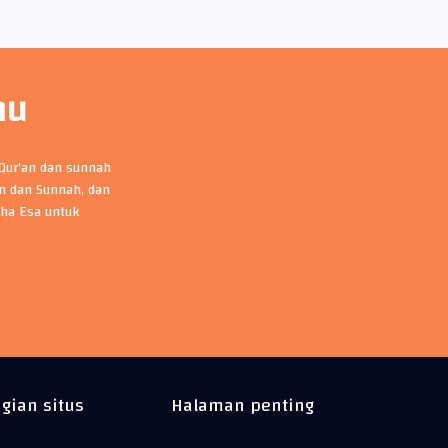
mu
-Qur'an dan sunnah
an dan Sunnah, dan
ha Esa untuk
gian situs
Halaman penting