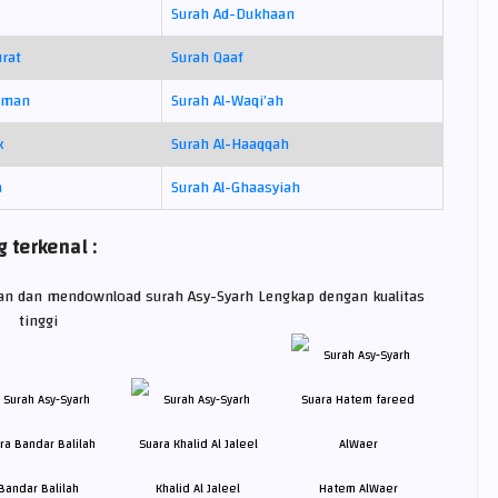
Surah Ad-Dukhaan
urat
Surah Qaaf
hman
Surah Al-Waqi’ah
k
Surah Al-Haaqqah
a
Surah Al-Ghaasyiah
 terkenal :
kan dan mendownload surah Asy-Syarh Lengkap dengan kualitas
tinggi
Bandar Balilah
Khalid Al Jaleel
Hatem AlWaer