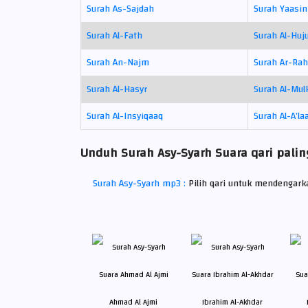
Surah As-Sajdah
Surah Yaasin
Surah Al-Fath
Surah Al-Huj
Surah An-Najm
Surah Ar-Ra
Surah Al-Hasyr
Surah Al-Mul
Surah Al-Insyiqaaq
Surah Al-A’la
Unduh Surah Asy-Syarh Suara qari paling
Surah Asy-Syarh mp3 :
Pilih qari untuk mendengar
Ahmad Al Ajmi
Ibrahim Al-Akhdar