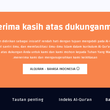
erima kasih atas dukungan
an didirikan sebagai inisiatif rendah hati dengan tujuan mengabdi pada Al
t santri ilmu, dan memfasilitasi ilmu-ilmu Islam dalam kurikulum Al-Qur'
 atas dukungan Anda untuk kami dan kami mohon kepada Tuhan Yang Ma
menerima kami dan menganugerahkan kami keikhlasan.
ALQURAN - BAHASA INDONESIA
Tautan penting
Indeks Al-Qur'an
Ba