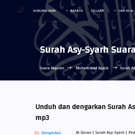
🌙
HUBUNGI KAMI
BAHASA
SELULER
CARI DI A
Surah Asy-Syarh Sua
Suara Alquran
Muhammad Ayyub
Surah A
Unduh dan dengarkan Surah A
mp3
Al-Quran | Surah Asy-Syarh | P
Dengarkan