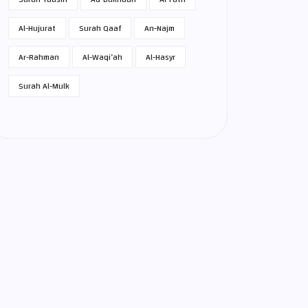
Al-Hujurat
Surah Qaaf
An-Najm
Ar-Rahman
Al-Waqi’ah
Al-Hasyr
Surah Al-Mulk