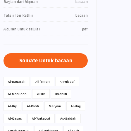
Bagian dari Alquran
bacaan
Tafsir Ibn Kathir
bacaan
Alquran untuk seluler
pdf
Sourate Untuk bacaan
Al-Baqarah
Ali ‘Imran
An-Nisaa’
Al-Maa’idah
Yusuf
Ibrahim
Al-Hijr
Al-Kahfi
Maryam
Al-Hajj
Al-Qasas
Al-‘Ankabut
As-Sajdah
Surah Yaasin
Ad-Dukhaan
Al-Fath