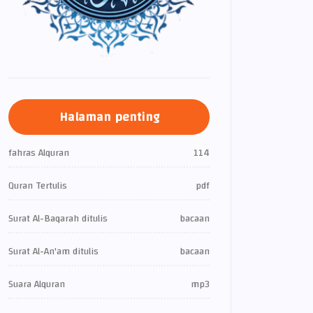
Halaman penting
fahras Alquran
114
Quran Tertulis
pdf
Surat Al-Baqarah ditulis
bacaan
Surat Al-An'am ditulis
bacaan
Suara Alquran
mp3