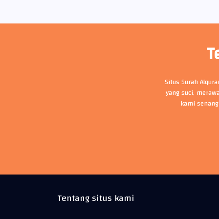
T
Situs Surah Alqur
yang suci, merawa
kami senang
Tentang situs kami