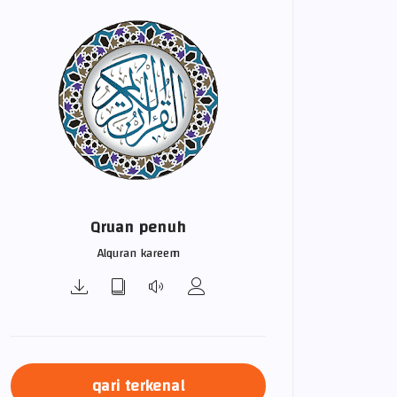
Qruan penuh
Alquran kareem
qari terkenal