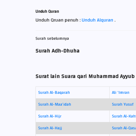
Unduh Quran
Unduh Qruan penuh :
Unduh Alquran
.
Surah sebelumnya
Surah Adh-Dhuha
Surat lain Suara qari Muhammad Ayyub 
Surah Al-Baqarah
Ali ‘Imran
Surah Al-Maa’idah
Surah Yusuf
Surah Al-Hijr
Surah Al-Kah
Surah Al-Hajj
Surah Al-Qas