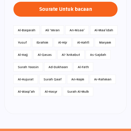
Sourate Untuk bacaan
Al-Baqarah
Ali ‘Imran
An-Nisaa’
Al-Maa’idah
Yusuf
Ibrahim
Al-Hijr
Al-Kahfi
Maryam
Al-Hajj
Al-Qasas
Al-‘Ankabut
As-Sajdah
Surah Yaasin
Ad-Dukhaan
Al-Fath
Al-Hujurat
Surah Qaaf
An-Najm
Ar-Rahman
Al-Waqi’ah
Al-Hasyr
Surah Al-Mulk