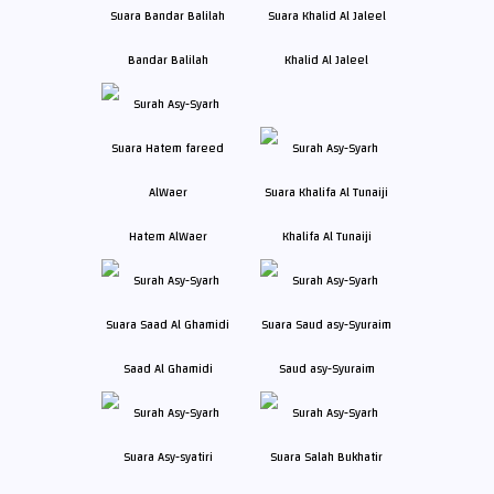
Bandar Balilah
Khalid Al Jaleel
Hatem AlWaer
Khalifa Al Tunaiji
Saad Al Ghamidi
Saud asy-Syuraim