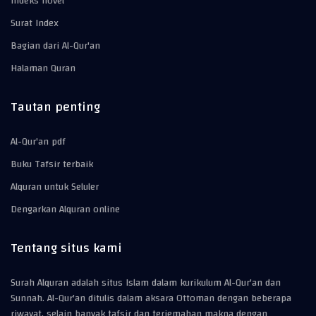
Indeks novel
Surat Index
Bagian dari Al-Qur'an
Halaman Quran
Tautan penting
Al-Qur'an pdf
Buku Tafsir terbaik
Alquran untuk Seluler
Dengarkan Alquran online
Tentang situs kami
Surah Alquran adalah situs Islam dalam kurikulum Al-Qur'an dan
Sunnah. Al-Qur'an ditulis dalam aksara Ottoman dengan beberapa
riwayat, selain banyak tafsir dan terjemahan makna dengan