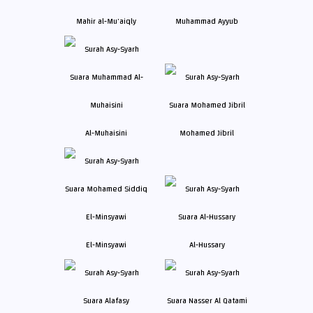
Mahir al-Mu'aiqly
Muhammad Ayyub
Al-Muhaisini
Mohamed Jibril
El-Minsyawi
Al-Hussary