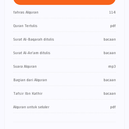
fahras Alquran
114
Quran Tertulis
pdf
Surat Al-Baqarah ditulis
bacaan
Surat Al-An'am ditulis
bacaan
Suara Alquran
mp3
Bagian dari Alquran
bacaan
Tafsir Ibn Kathir
bacaan
Alquran untuk seluler
pdf