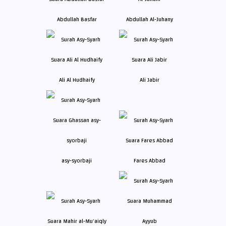
Abdullah Basfar
Abdullah Al-Juhany
Ali Al Hudhaify
Ali Jabir
asy-syorbaji
Fares Abbad