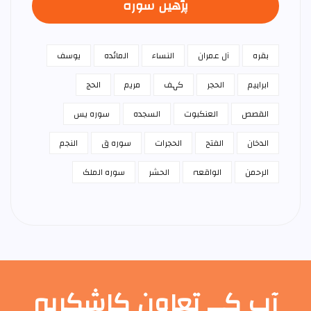
پڑھیں سورہ
بقرہ
آل عمران
النساء
المائدہ
يوسف
ابراہیم
الحجر
کہف
مريم
الحج
القصص
العنكبوت
السجدہ
سورہ يس
الدخان
الفتح
الحجرات
سورہ ق
النجم
الرحمن
الواقعہ
الحشر
سورہ الملک
آپ کے تعاون کاشکریہ