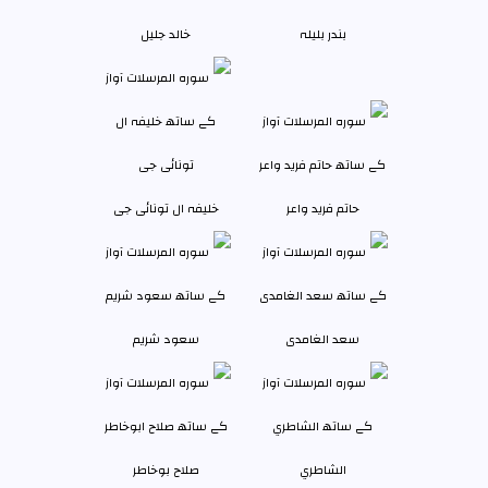
بندر بليلہ
خالد جليل
حاتم فرید واعر
خلیفہ ال تونائی جی
سعد الغامدی
سعود شريم
الشاطري
صلاح بوخاطر