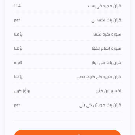
قرآن مجید فہرست
114
قرآن پاک لکھا ہے
pdf
سورہ بقرہ لکھا
پڑھنا
سورہ انعام لکھا
پڑھنا
قرآن پاک کی آواز
mp3
قرآن مجید کے کچھ حصے
پڑھنا
تفسير ابن كثير
براؤز کریں
قرآن پاک موبائل کے لئے
pdf