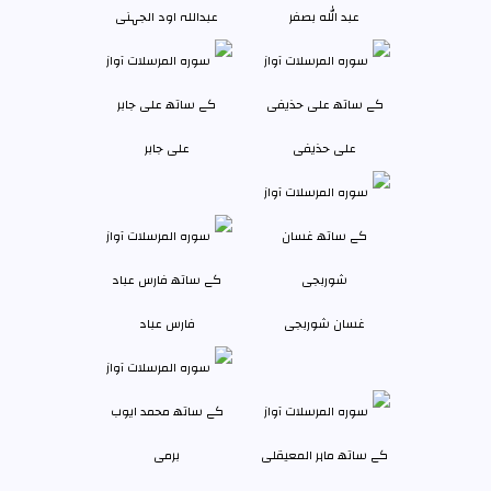
عبد الله بصفر
عبداللہ اود الجہنی
علی حذیفی
علی جابر
غسان شوربجی
فارس عباد