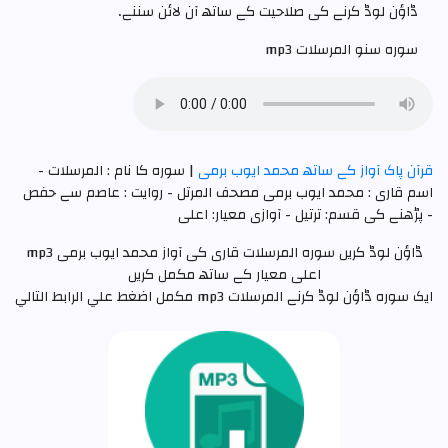
ڈاؤن لوڈ کرنے کی صلاحیت کے ساتھ آن لائن سننے۔
سوره سنو المرسلات mp3
قرآن پاک آواز کے ساتھ محمد ایوب برمی
| سوره کا نام : المرسلات -
اسم قاری : محمد ایوب برمی مصحف المرتل - روایت : عاصم سے حفص
- پڑھنے کی قسم: ترتيل - آوازی معیار: اعلی
ڈاؤن لوڈ کریں سورہ المرسلات قاری کی آواز محمد ایوب برمی mp3
اعلی معیار کے ساتھ مکمل کریں
ایک سورہ ڈاؤن لوڈ کرنے المرسلات mp3 مکمل اضغط علي الرابط التالي