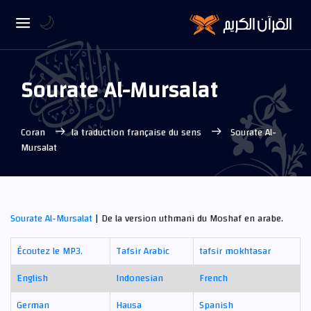
🌙
Sourate Al-Mursalat
Coran
la traduction française du sens
Sourate Al-
Mursalat
Sourate Al-Mursalat
| De la version uthmani du Moshaf en arabe.
Écoutez le MP3.
Tafsir Arabic
tafsir mokhtasar
English
Indonesian
French
German
Hausa
Spanish