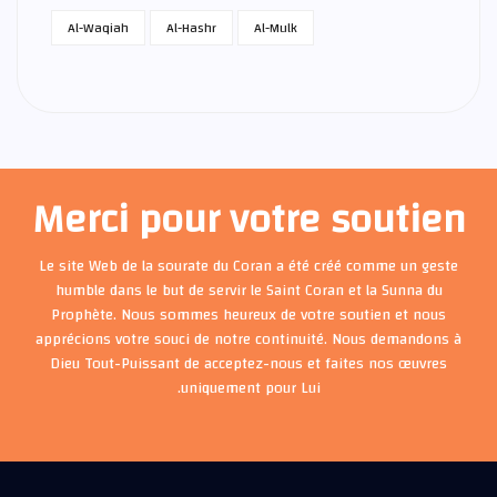
Al-Waqiah
Al-Hashr
Al-Mulk
Merci pour votre soutien
Le site Web de la sourate du Coran a été créé comme un geste
humble dans le but de servir le Saint Coran et la Sunna du
Prophète. Nous sommes heureux de votre soutien et nous
apprécions votre souci de notre continuité. Nous demandons à
Dieu Tout-Puissant de acceptez-nous et faites nos œuvres
uniquement pour Lui.