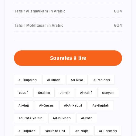
Tafsir Al shawkani in Arabic
604
Tafsir Mokhtasar in Arabic
604
Sourates à lire
Al-Baqarah
Al-Imran
An-Nisa
Al-Maidah
Yusuf
Ibrahim
Al-Hijr
Al-Kahf
Maryam
Al-Hajj
Al-Qasas
Al-Ankabut
As-Sajdah
sourate Ya Sin
Ad-Dukhan
Al-Fath
Al-Hujurat
sourate Qaf
An-Najm
Ar-Rahman