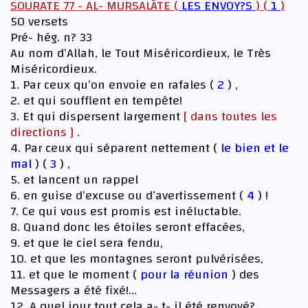
SOURATE 77 - AL- MURSALĀTE (
LES ENVOY?S
) (
1
)
50 versets
Pré- hég. n? 33
Au nom d’Allah, le Tout Miséricordieux, le Très
Miséricordieux.
1. Par ceux qu’on envoie en rafales (
2
) ,
2. et qui soufflent en tempête!
3. Et qui dispersent largement
[ dans toutes les
directions ]
.
4. Par ceux qui séparent nettement (
le bien et le
mal
) (
3
) ,
5. et lancent un rappel
6. en guise d’excuse ou d’avertissement (
4
) !
7. Ce qui vous est promis est inéluctable.
8. Quand donc les étoiles seront effacées,
9. et que le ciel sera fendu,
10. et que les montagnes seront pulvérisées,
11. et que le moment (
pour la réunion
) des
Messagers a été fixé!...
12. A quel jour tout cela a- t- il été renvoyé?