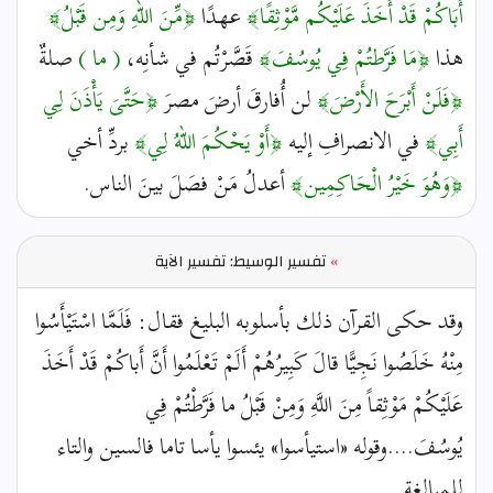
أَبَاكُمْ قَدْ أَخَذَ عَلَيْكُم مَّوْثِقًا﴾
عهدًا
﴿مِّنَ اللّهِ وَمِن قَبْلُ﴾
هذا
﴿مَا فَرَّطتُمْ فِي يُوسُفَ﴾
قَصَّرْتُم في شأنِه،
( ما )
صلةٌ
﴿فَلَنْ أَبْرَحَ الأَرْضَ﴾
لن أُفارقَ أرضَ مصرَ
﴿حَتَّىَ يَأْذَنَ لِي
أَبِي﴾
في الانصرافِ إليه
﴿أَوْ يَحْكُمَ اللّهُ لِي﴾
بردِّ أخي
﴿وَهُوَ خَيْرُ الْحَاكِمِين﴾
أعدلُ مَنْ فصَلَ بينَ الناس.
»
تفسير الوسيط: تفسير الآية
وقد حكى القرآن ذلك بأسلوبه البليغ فقال: فَلَمَّا اسْتَيْأَسُوا
مِنْهُ خَلَصُوا نَجِيًّا قالَ كَبِيرُهُمْ أَلَمْ تَعْلَمُوا أَنَّ أَباكُمْ قَدْ أَخَذَ
عَلَيْكُمْ مَوْثِقاً مِنَ اللَّهِ وَمِنْ قَبْلُ ما فَرَّطْتُمْ فِي
يُوسُفَ....وقوله «استيأسوا» يئسوا يأسا تاما فالسين والتاء
للمبالغة.