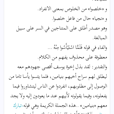
و «خلصوا» من الخلوص بمعنى الانفراد.
و «نجيا» حال من فاعل خلصوا.
وهو مصدر أطلق على المتناجين في السر على سبيل
المبالغة.
والفاء في قوله فَلَمَّا اسْتَيْأَسُوا مِنْهُ ...
معطوفة على محذوف يفهم من الكلام.
والتقدير: لقد بذل إخوة يوسف أقصى جهودهم معه
ليطلق لهم سراح أخيهم بنيامين، فلما يئسوا يأسا تاما من
الوصول إلى مطلوبهم، انفردوا عن الناس ليتشاوروا فيما
يفعلونه، وفيما يقولونه لأبيهم عند ما يعودون إليه ولا يجد
معهم «بنيامين» ..هذه الجملة الكريمة وهي قوله
-تبارك