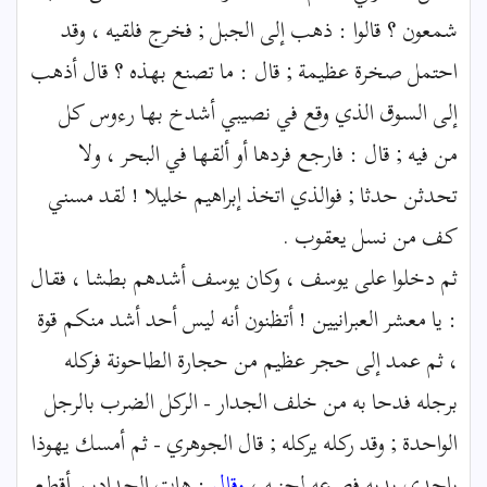
شمعون ؟ قالوا : ذهب إلى الجبل ; فخرج فلقيه ، وقد
احتمل صخرة عظيمة ; قال : ما تصنع بهذه ؟ قال أذهب
إلى السوق الذي وقع في نصيبي أشدخ بها رءوس كل
من فيه ; قال : فارجع فردها أو ألقها في البحر ، ولا
تحدثن حدثا ; فوالذي اتخذ إبراهيم خليلا ! لقد مسني
كف من نسل يعقوب .
ثم دخلوا على يوسف ، وكان يوسف أشدهم بطشا ، فقال
: يا معشر العبرانيين ! أتظنون أنه ليس أحد أشد منكم قوة
، ثم عمد إلى حجر عظيم من حجارة الطاحونة فركله
برجله فدحا به من خلف الجدار - الركل الضرب بالرجل
الواحدة ; وقد ركله يركله ; قال الجوهري - ثم أمسك يهوذا
بإحدى يديه فصرعه لجنبه ،
وقال
: هات الحدادين أقطع