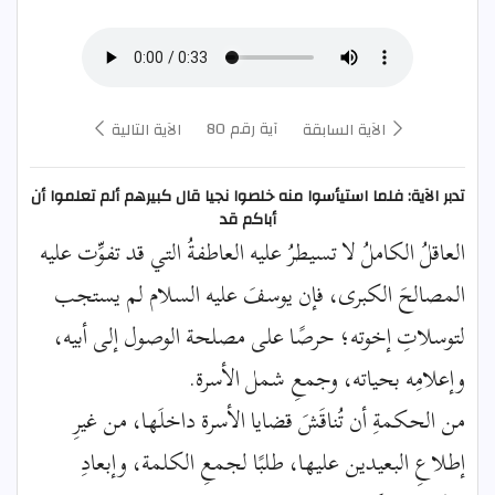
آية رقم 80
الآية السابقة
الآية التالية
تدبر الآية: فلما استيأسوا منه خلصوا نجيا قال كبيرهم ألم تعلموا أن
أباكم قد
العاقلُ الكاملُ لا تسيطرُ عليه العاطفةُ التي قد تفوِّت عليه
المصالحَ الكبرى، فإن يوسفَ عليه السلام لم يستجب
لتوسلاتِ إخوته؛ حرصًا على مصلحة الوصول إلى أبيه،
وإعلامِه بحياته، وجمعِ شمل الأسرة.
من الحكمةِ أن تُناقَشَ قضايا الأسرة داخلَها، من غيرِ
إطلاعِ البعيدين عليها، طلبًا لجمعِ الكلمة، وإبعادِ