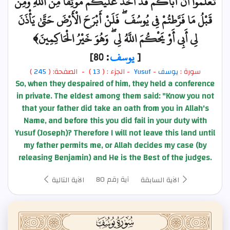
تَعْلَمُوا أَنَّ أَبَاكُمْ قَدْ أَخَذَ عَلَيْكُم مَّوْثِقًا مِّنَ اللَّهِ وَمِن
قَبْلُ مَا فَرَّطتُمْ فِي يُوسُفَ ۖ فَلَنْ أَبْرَحَ الْأَرْضَ حَتَّىٰ يَأْذَنَ
لِي أَبِي أَوْ يَحْكُمَ اللَّهُ لِي ۖ وَهُوَ خَيْرُ الْحَاكِمِينَ﴾
[
يوسف
: 80]
سورة :
يوسف
-
Yusuf
- الجزء : (
13
) - الصفحة: (
245
)
So, when they despaired of him, they held a conference
in private. The eldest among them said: "Know you not
that your father did take an oath from you in Allah's
Name, and before this you did fail in your duty with
Yusuf (Joseph)? Therefore I will not leave this land until
my father permits me, or Allah decides my case (by
releasing Benjamin) and He is the Best of the judges.
آية رقم 80
الآية السابقة
الآية التالية