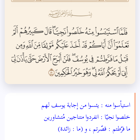
استيأسوا منه : يئسوا من إجابة يوسف لهم
خلصوا نجيّا : انفردوا متناجين مُتشاورين
ما فرّطتم : قصّرتم ، و (ما : زائدة)