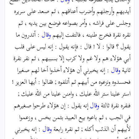
أيديهم وأرجلهم وأضرب أعناقهم ، ثم صعد على سريره
وجلس على فراشه ، وأمر بصواعه فوضع بين يديه ، ثم
نقره نقرة فخرج طنينه ، فالتفت إليهم
وقال
: أتدرون ما
يقول ؟ قالوا : لا ! قال : فإنه يقول : إنه ليس على قلب
أبي هؤلاء هم ولا غم ولا كرب إلا بسببهم ، ثم نقر نقرة
ثانية
وقال
: إنه يخبرني أن هؤلاء أخذوا أخا لهم صغيرا
فحسدوه ونزعوه من أبيهم ثم أتلفوه ; فقالوا : أيها العزيز !
استر علينا ستر الله عليك ، وامنن علينا من الله عليك ;
فنقره نقرة ثالثة
وقال
إنه يقول : إن هؤلاء طرحوا صغيرهم
في الجب ، ثم باعوه بيع العبيد بثمن بخس ، وزعموا
لأبيهم أن الذئب أكله ; ثم نقره رابعة
وقال
: إنه يخبرني