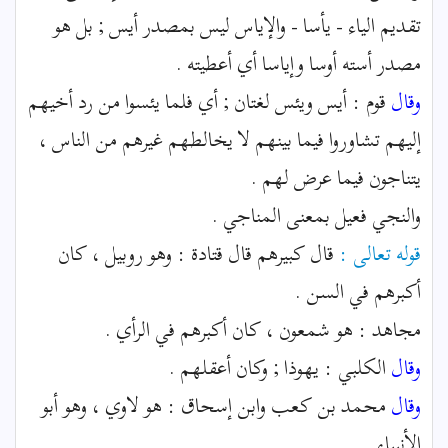
تقديم الياء - يأسا - والإياس ليس بمصدر أيس ; بل هو
مصدر أسته أوسا وإياسا أي أعطيته .
وقال
قوم : أيس ويئس لغتان ; أي فلما يئسوا من رد أخيهم
إليهم تشاوروا فيما بينهم لا يخالطهم غيرهم من الناس ،
يتناجون فيما عرض لهم .
والنجي فعيل بمعنى المناجي .
قوله تعالى :
قال كبيرهم قال قتادة : وهو روبيل ، كان
أكبرهم في السن .
مجاهد : هو شمعون ، كان أكبرهم في الرأي .
وقال
الكلبي : يهوذا ; وكان أعقلهم .
وقال
محمد بن كعب وابن إسحاق : هو لاوي ، وهو أبو
الأنبياء .