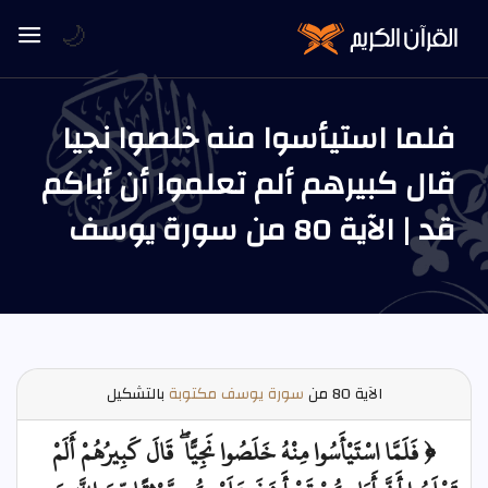
🌙
فلما استيأسوا منه خلصوا نجيا
قال كبيرهم ألم تعلموا أن أباكم
قد | الآية 80 من سورة يوسف
الآية
80 من
سورة يوسف مكتوبة
بالتشكيل
﴿ فَلَمَّا اسْتَيْأَسُوا مِنْهُ خَلَصُوا نَجِيًّا ۖ قَالَ كَبِيرُهُمْ أَلَمْ