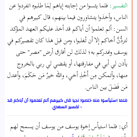
التفسير:
فلما يئسوا من إجابته إياهم لِمَا طلبوه انفردوا عن
الناس، وأخذوا يتشاورون فيما بينهم، قال كبيرهم في
السن: ألم تعلموا أن أباكم قد أخذ عليكم العهد المؤكد
لتردُّنَّ أخاكم إلا أن تُغلبوا، ومن قبل هذا كان تقصيركم في
يوسف وغدركم به؛ لذلك لن أفارق أرض "مصر" حتى
يأذن لي أبي في مفارقتها، أو يقضي لي ربي بالخروج
منها، وأتمكن مِن أَخْذِ أخي، والله خيرُ مَن حَكَمَ، وأعدل
مَن فَصَلَ بين الناس.
فلما استيأسوا منه خلصوا نجيا قال كبيرهم ألم تعلموا أن أباكم قد
- تفسير السعدي
أي: فلما استيأس إخوة يوسف من يوسف أن يسمح لهم