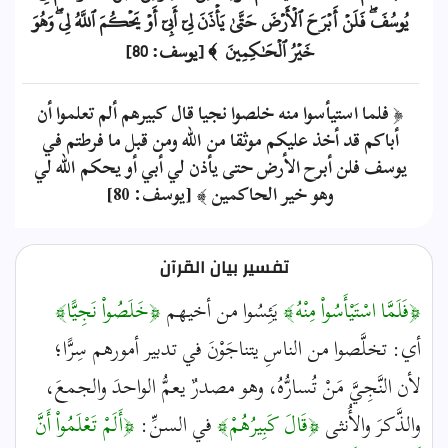
يُوسُفَۖ فَلَنۡ أَبۡرَحَ ٱلۡأَرۡضَ حَتَّىٰ يَأۡذَنَ لِيٓ أَبِيٓ أَوۡ يَحۡكُمَ ٱللَّهُ لِيۖ وَهُوَ
خَيۡرُ ٱلۡحَٰكِمِينَ ﴾ [يوسف: 80]
﴿ فلما استيأسوا منه خلصوا نجيا قال كبيرهم ألم تعلموا أن
أباكم قد أخذ عليكم موثقا من الله ومن قبل ما فرطتم في
يوسف فلن أبرح الأرض حتى يأذن لي أبي أو يحكم الله لي
وهو خير الحاكمين ﴾ [يوسف: 80]
تفسير بيان القرآن
﴿فَلَمَّا اسْتَيْأَسُواْ مِنْهُ﴾
يَئِسُوا من أخيهم
﴿خَلَصُواْ نَجِيًّا﴾
أي: تخلَّصوا من الناسِ يتناجَوْنَ في تدبير أمورهم سِرًّا؛
لأن النَّجِيَّ مَنْ تُسارُّهُ، وهو مصدرٌ يعمُّ الواحدَ والجمعَ،
والذَّكرَ والأُنثى
﴿قَالَ كَبِيرُهُمْ﴾
في السنِّ:
﴿أَلَمْ تَعْلَمُواْ أَنَّ