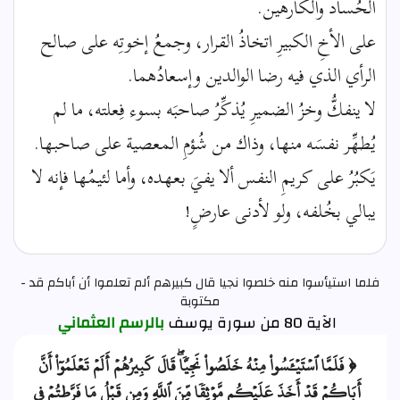
الحُساد والكارهين.
على الأخِ الكبيرِ اتخاذُ القرار، وجمعُ إخوتِه على صالح
الرأي الذي فيه رضا الوالدين وإسعادُهما.
لا ينفكُّ وخزُ الضميرِ يُذكِّرُ صاحبَه بسوء فِعلته، ما لم
يُطهِّر نفسَه منها، وذاك من شُؤمِ المعصية على صاحبها.
يَكبُرُ على كريمِ النفس ألا يفيَ بعهده، وأما لئيمُها فإنه لا
يبالي بخُلفه، ولو لأدنى عارضٍ!
فلما استيأسوا منه خلصوا نجيا قال كبيرهم ألم تعلموا أن أباكم قد -
مكتوبة
الآية 80 من سورة يوسف
بالرسم العثماني
﴿ فَلَمَّا ٱسۡتَيۡـَٔسُواْ مِنۡهُ خَلَصُواْ نَجِيّٗاۖ قَالَ كَبِيرُهُمۡ أَلَمۡ تَعۡلَمُوٓاْ أَنَّ
أَبَاكُمۡ قَدۡ أَخَذَ عَلَيۡكُم مَّوۡثِقٗا مِّنَ ٱللَّهِ وَمِن قَبۡلُ مَا فَرَّطتُمۡ فِي