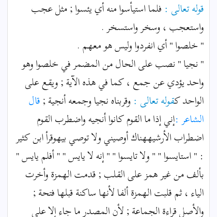
قوله تعالى :
فلما استيأسوا منه أي يئسوا ; مثل عجب
واستعجب ، وسخر واستسخر .
" خلصوا " أي انفردوا وليس هو معهم .
" نجيا " نصب على الحال من المضمر في خلصوا وهو
واحد يؤدي عن جمع ، كما في هذه الآية ; ويقع على
الواحد ك
قوله تعالى :
وقربناه نجيا وجمعه أنجية ;
قال
الشاعر :
إني إذا ما القوم كانوا أنجيه واضطرب القوم
اضطراب الأرشيههناك أوصيني ولا توصي بيهوقرأ ابن كثير
: " استايسوا " " ولا تايسوا " " إنه لا يايس " " أفلم يايس "
بألف من غير همز على القلب ; قدمت الهمزة وأخرت
الياء ، ثم قلبت الهمزة ألفا لأنها ساكنة قبلها فتحة ;
والأصل قراءة الجماعة ; لأن المصدر ما جاء إلا على