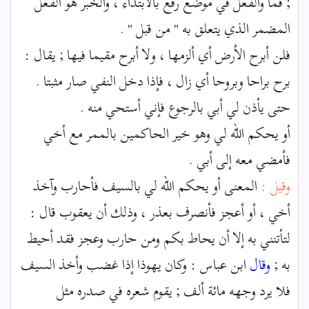
; فما والفعل في موضع رفع بالابتداء ، والخبر هو الفعل
المضمر الذي يتعلق به " من قبل " .
فلن أبرح الأرض أي ألزمها ، ولا أبرح مقيما فيها ; يقال :
برح براحا وبروحا أي زال ، فإذا دخل النفي صار مثبتا .
حتى يأذن لي أبي بالرجوع فإني أستحي منه .
أو يحكم الله لي وهو خير الحاكمين بالممر مع أخي
فأمضي معه إلى أبي .
وقيل :
المعنى أو يحكم الله لي بالسيف فأحارب وآخذ
أخي ، أو أعجز فأنصرف بعذر ، وذلك أن يعقوب قال :
لتأتنني به إلا أن يحاط بكم ومن حارب وعجز فقد أحيط
به ;
وقال
ابن عباس : وكان يهوذا إذا غضب وأخذ السيف
فلا يرد وجهه مائة ألف ; يقوم شعره في صدره مثل