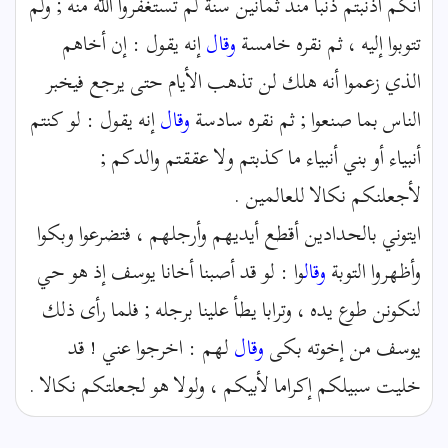
أنكم أذنبتم ذنبا منذ ثمانين سنة لم تستغفروا الله منه ; ولم
تتوبوا إليه ، ثم نقره خامسة
وقال
إنه يقول : إن أخاهم
الذي زعموا أنه هلك لن تذهب الأيام حتى يرجع فيخبر
الناس بما صنعوا ; ثم نقره سادسة
وقال
إنه يقول : لو كنتم
أنبياء أو بني أنبياء ما كذبتم ولا عققتم والدكم ;
لأجعلنكم نكالا للعالمين .
ايتوني بالحدادين أقطع أيديهم وأرجلهم ، فتضرعوا وبكوا
وأظهروا التوبة
وقال
وا : لو قد أصبنا أخانا يوسف إذ هو حي
لنكونن طوع يده ، وترابا يطأ علينا برجله ; فلما رأى ذلك
يوسف من إخوته بكى
وقال
لهم : اخرجوا عني ! قد
خليت سبيلكم إكراما لأبيكم ، ولولا هو لجعلتكم نكالا .