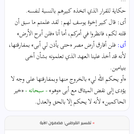
حكاية للقرار الذي اتخذه كبيرهم بالنسبة لنفسه.
أى: قال كبير إخوة يوسف لهم: لقد علمتم ما سبق أن
قلته لكم، فانظروا في أمركم، أما أنا «فلن أبرح الأرض»
أى:
فلن أفارق أرض مصر «حتى يأذن لي أبى» بمفارقتها،
لأنه قد أخذ علينا العهد الذي تعلمونه بشأن أخى
بنيامين.
«أو يحكم الله لي» بالخروج منها وبمفارقتها على وجه لا
يؤدى إلى نقض الميثاق مع أبى «وهو»
- سبحانه -
«خير
الحاكمين» لأنه لا يحكم إلا بالحق والعدل.
»
تفسير القرطبي: مضمون الآية