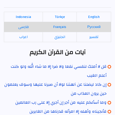
Indonesia
Türkçe
English
Русский
Français
فارسی
تفسير
انجليزي
اعراب
آيات من القرآن الكريم
قل لا أملك لنفسي نفعا ولا ضرا إلا ما شاء الله ولو كنت
أعلم الغيب
إن كاد ليضلنا عن آلهتنا لولا أن صبرنا عليها وسوف يعلمون
حين يرون العذاب من
وما أسألكم عليه من أجر إن أجري إلا على رب العالمين
فأنجيناه وأهله إلا امرأته قدرناها من الغابرين