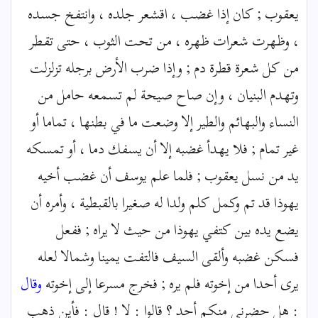
يعقوب ; كان إذا غضب ، اقشعر جلده ، وانتفخ جسده
، وظهرت شعرات ظهره ، من تحت الثوب ، حتى تقطر
من كل شعرة قطرة دم ; وإذا ضرب الأرض برجله تزلزلت
وتهدم البنيان ، وإن صاح صيحة لم تسمعه حامل من
النساء والبهائم والطير إلا وضعت ما في بطنها ، تماما أو
غير تمام ; فلا يهدأ غضبه إلا أن يسفك دما ، أو تمسكه
يد من نسل يعقوب ; فلما علم يوسف أن غضب أخيه
يهوذا قد تم وكمل كلم ولدا له صغيرا بالقبطية ، وأمره أن
يضع يده بين كتفي يهوذا من حيث لا يراه ; ففعل
فسكن غضبه وألقى السيف فالتفت يمينا وشمالا لعله
يرى أحدا من إخوته فلم يره ; فخرج مسرعا إلى إخوته
وقال
: هل حضرني منكم أحد ؟ قالوا : لا ! قال : فأين ذهب