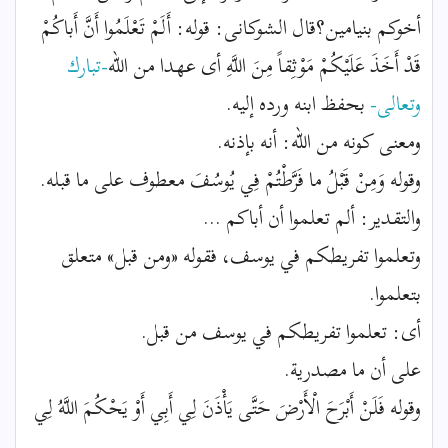
أخوكم بنيامين؟قال الشوكانى: قوله: أَلَمْ تَعْلَمُوا أَنَّ أَباكُمْ
قَدْ أَخَذَ عَلَيْكُمْ مَوْثِقاً مِنَ اللَّهِ أى عهدا من الله
-تبارك
وتعالى-
بحفظ ابنه ورده إليه.
ومعنى كونه من الله: أنه بإذنه.
وقوله وَمِنْ قَبْلُ ما فَرَّطْتُمْ فِي يُوسُفَ معطوف على ما قبله.
والتقدير: ألم تعلموا أن أباكم ...
وتعلموا تفريطكم في يوسف، فقوله «ومن قبل» متعلق
بتعلموا.
أى: تعلموا تفريطكم في يوسف من قبل.
على أن ما مصدرية.
وقوله فَلَنْ أَبْرَحَ الْأَرْضَ حَتَّى يَأْذَنَ لِي أَبِي أَوْ يَحْكُمَ اللَّهُ لِي
...