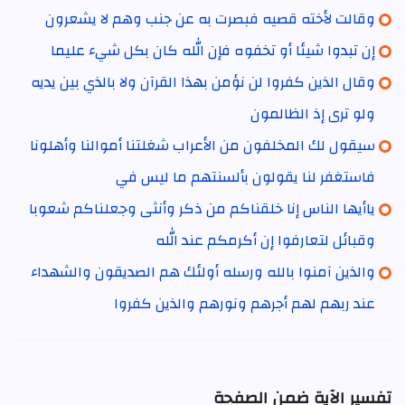
وقالت لأخته قصيه فبصرت به عن جنب وهم لا يشعرون
إن تبدوا شيئا أو تخفوه فإن الله كان بكل شيء عليما
وقال الذين كفروا لن نؤمن بهذا القرآن ولا بالذي بين يديه
ولو ترى إذ الظالمون
سيقول لك المخلفون من الأعراب شغلتنا أموالنا وأهلونا
فاستغفر لنا يقولون بألسنتهم ما ليس في
ياأيها الناس إنا خلقناكم من ذكر وأنثى وجعلناكم شعوبا
وقبائل لتعارفوا إن أكرمكم عند الله
والذين آمنوا بالله ورسله أولئك هم الصديقون والشهداء
عند ربهم لهم أجرهم ونورهم والذين كفروا
تفسير الآية ضمن الصفحة