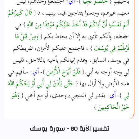
بأخيهم {
خَلَصُوا نَجِيًّا
}-
أي:
اجتمعوا وحدهم، ليس
معهم غيرهم، وجعلوا يتناجون فيما بينهم، فـ {
قَالَ كَبِيرُهُمْ
أَلَمْ تَعْلَمُوا أَنَّ أَبَاكُمْ قَدْ أَخَذَ عَلَيْكُمْ مَوْثِقًا مِنَ اللَّهِ
} في
حفظه، وأنكم تأتون به إلا أن يحاط بكم {
وَمِنْ قَبْلُ مَا
فَرَّطْتُمْ فِي يُوسُفَ
} ، فاجتمع عليكم الأمران، تفريطكم
في يوسف السابق، وعدم إتيانكم بأخيه باللاحق، فليس
لي وجه أواجه به أبي.{
فَلَنْ أَبْرَحَ الْأَرْضَ
}-
أي:
سأقيم في
هذه الأرض ولا أزال بها {
حَتَّى يَأْذَنَ لِي أَبِي أَوْ يَحْكُمَ اللَّهُ
لِي
}-
أي:
يقدر لي المجيء وحدي، أو مع أخي {
وَهُوَ
خَيْرُ الْحَاكِمِينَ
}
تفسير الآية 80 - سورة يوسف