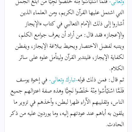
وتعالى-
فَلَمَّا اسْتَيْأَسُوا مِنْهُ خَلَصُوا نَجِيًّا من أبلغ الجمل
التي اشتمل عليها القرآن الكريم، ومن العلماء الذين
أشاروا إلى ذلك الإمام الثعالبي في كتاب «الإيجاز
والإعجاز» فقد قال: من أراد أن يعرف جوامع الكلم،
ويتنبه لفضل الاختصار ويحيط ببلاغة الإيجاز، ويفطن
لكفاية الإيجاز، فليتدبر القرآن وليتأمل علوه على سائر
الكلام.
ثم قال: فمن ذلك قوله
-تبارك وتعالى-
في إخوة يوسف
فَلَمَّا اسْتَيْأَسُوا مِنْهُ خَلَصُوا نَجِيًّا وهذه صفة اعتزالهم جميع
الناس، وتقليبهم الآراء ظهرا لبطن، وأخذهم في تزوير ما
يلقون به أباهم عند عودتهم إليه، وما يوردون عليه من ذكر
الحادث.