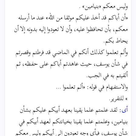
وليس معكم «بنيامين» .
«أن أباكم قد أخذ عليكم موثقا من الله» عند ما أرسله
معكم، بأن تحافظوا عليه، وأن لا تعودوا إليه بدونه إلا أن
يحاط بكم.
وألم تعلموا كذلك أنكم في الماضي قد فرطتم وقصرتم
في شأن يوسف، حيث عاهدتم أباكم على حفظه، ثم
ألقيتم به في الجب.
والاستفهام في قوله: «ألم تعلموا ...
» للتقرير.
أى:
لقد علمتم علما يقينا بعهد أبيكم عليكم بشأن
بنيامين، وعلمتم علما يقينا بخيانتكم لعهد أبيكم في
شأن يوسف، فبأى وجه تعودون إلى أبيكم وليس معكم