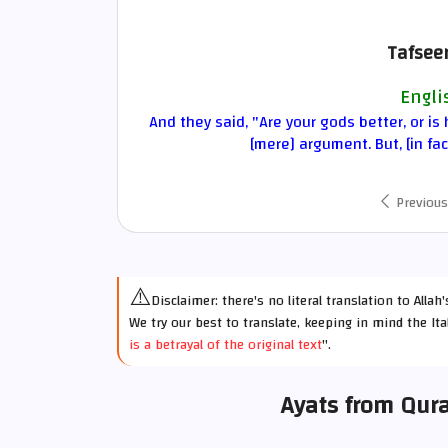
Tafseer
Engli
And they said, "Are your gods better, or i
[mere] argument. But, [in fac
Previous
⚠️
Disclaimer: there's no literal translation to Alla
We try our best to translate, keeping in mind the Ita
is a betrayal of the original text
".
Ayats from Qur