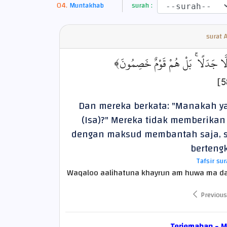
Muntakhab
surah :
surat 
﴿ إِلَّا جَدَلًا ۚ بَلْ هُمْ قَوْمٌ خَصِمُونَ
Dan mereka berkata: "Manakah ya
(Isa)?" Mereka tidak memberik
dengan maksud membantah saja, s
bertengk
Tafsir su
Waqaloo aalihatuna khayrun am huwa ma da
Previous
Terjemahan - 