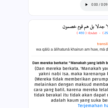
 إلا جدلا بل هم قوم خصمون
)
493
) - صفحة: (
25
transl
wa qālū a ālihatunā khairun am huw, mā 
Dan mereka berkata: "Manakah yang lebih b
(Dan mereka berkata, 'Manakah yan
yakni nabi Isa, maka karenanya
(Mereka tidak memberikan perump
melainkan dengan maksud memban
cara yang batil, karena mereka te
tidak berakal itu tidak akan dapat
adalah kaum yang suka ber
Terjemahan ha