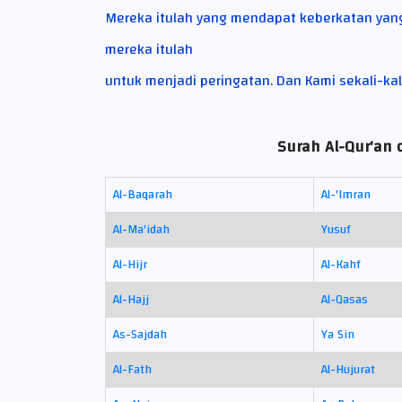
Mereka itulah yang mendapat keberkatan yan
mereka itulah
untuk menjadi peringatan. Dan Kami sekali-kali
Surah Al-Qur'an 
Al-Baqarah
Al-'Imran
Al-Ma'idah
Yusuf
Al-Hijr
Al-Kahf
Al-Hajj
Al-Qasas
As-Sajdah
Ya Sin
Al-Fath
Al-Hujurat