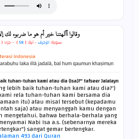
وقالوا أآلهتنا خير أم هو ما ضربوه لك
- جزء: (
)
58
- آية: (
الزخرف
سورة:
iterasi Indonesia
ḍarabụhu laka illā jadalā, bal hum qaumun khaṣimụn
aik tuhan-tuhan kami atau dia (Isa)?"
tafseer Jalalayn
g lebih baik tuhan-tuhan kami atau dia?')
 kami rela tuhan-tuhan kami bersama dia
amaan itu) atau misal tersebut (kepadamu
tah saja) atau menyanggah kamu dengan
lah mengetahui, bahwa berhala-berhala yang
 menyamai Nabi Isa a.s. (sebenarnya mereka
tengkar") sangat gemar bertengkar.
laman 493 dari Quran