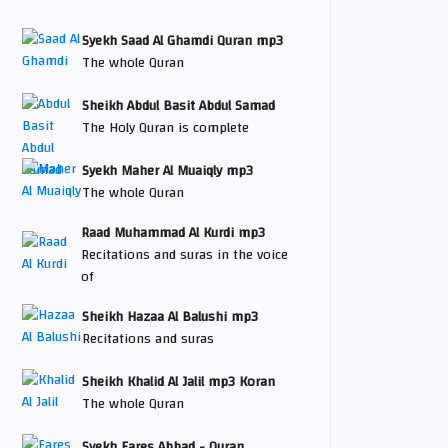
Syekh Saad Al Ghamdi Quran mp3
The whole Quran
Sheikh Abdul Basit Abdul Samad
The Holy Quran is complete
Syekh Maher Al Muaiqly mp3
The whole Quran
Raad Muhammad Al Kurdi mp3
Recitations and suras in the voice
of
Sheikh Hazaa Al Balushi mp3
Recitations and suras
Sheikh Khalid Al Jalil mp3 Koran
The whole Quran
Syekh Fares Abbad - Quran