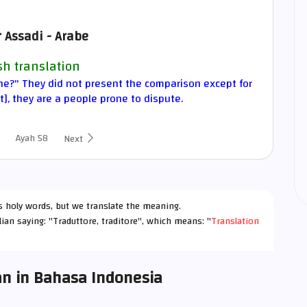
 Assadi - Arabe
sh translation
s he?" They did not present the comparison except for
t], they are a people prone to dispute.
Ayah 58
Next
h's holy words, but we translate the meaning.
lian saying: "Traduttore, traditore", which means: "
Translation
an in Bahasa Indonesia