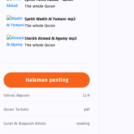
The whole Quran
Syekh Wadih Al Yamani mp3
The whole Quran
Sheikh Ahmed Al Agamy mp3
The whole Quran
Halaman penting
fahras Alquran
114
Quran Tertulis
pdf
Surat Al-Baqarah ditulis
reading