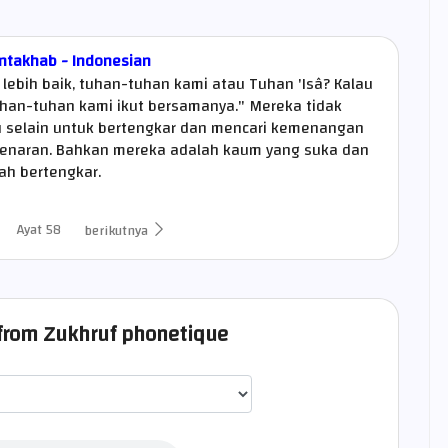
ntakhab - Indonesian
lebih baik, tuhan-tuhan kami atau Tuhan 'Isâ? Kalau
tuhan-tuhan kami ikut bersamanya." Mereka tidak
selain untuk bertengkar dan mencari kemenangan
benaran. Bahkan mereka adalah kaum yang suka dan
h bertengkar.
Ayat 58
berikutnya
8 from Zukhruf phonetique
اختيار قارئ الآية