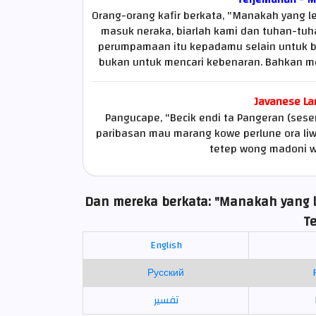
Orang-orang kafir berkata, "Manakah yang le
masuk neraka, biarlah kami dan tuhan-tuh
perumpamaan itu kepadamu selain untuk b
bukan untuk mencari kebenaran. Bahkan m
Javanese La
Pangucape, "Becik endi ta Pangeran (ses
paribasan mau marang kowe perlune ora l
tetep wong madoni w
Dan mereka berkata: "Manakah yang le
T
English
Русский
تفسير