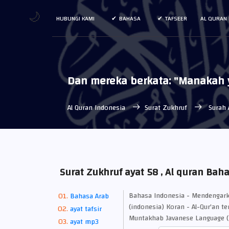
🌙
HUBUNGI KAMI
BAHASA
TAFSEER
AL QURAN 
Dan mereka berkata: "Manakah ya
Al Quran Indonesia
Surat Zukhruf
Surah 
Surat Zukhruf ayat 58 , Al quran Bah
Bahasa Indonesia - Mendengark
Bahasa Arab
(indonesia) Koran - Al-Qur'an te
ayat tafsir
Muntakhab Javanese Language (
ayat mp3