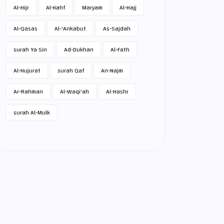
Al-Hijr
Al-Kahf
Maryam
Al-Hajj
Al-Qasas
Al-'Ankabut
As-Sajdah
surah Ya Sin
Ad-Dukhan
Al-Fath
Al-Hujurat
surah Qaf
An-Najm
Ar-Rahman
Al-Waqi'ah
Al-Hashr
surah Al-Mulk