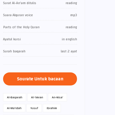
Surat Al-An'am ditulis
reading
Suara Alquran voice
mp3
Parts of the Holy Quran
reading
Ayatul kursi
in english
Surah baqarah
last 2 ayat
Sourate Untuk bacaan
Al-Baqarah
Al-'Imran
An-Nisa'
Al-Ma'idah
Yusuf
Ibrahim