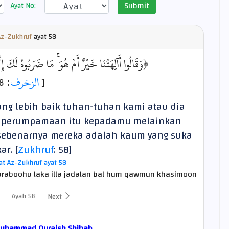
Submit
Ayat No:
Az-Zukhruf
ayat
58
وَقَالُوا أَآلِهَتُنَا خَيْرٌ أَمْ هُوَ ۚ مَا ضَرَبُوهُ لَكَ﴾
: 58]
الزخرف
[
ng lebih baik tuhan-tuhan kami atau dia
an perumpamaan itu kepadamu melainkan
ebenarnya mereka adalah kaum yang suka
ar. [
Zukhruf
: 58]
rat Az-Zukhruf ayat 58
raboohu laka illa jadalan bal hum qawmun khasimoon
Ayah 58
Next
Muhammad Quraish Shihab