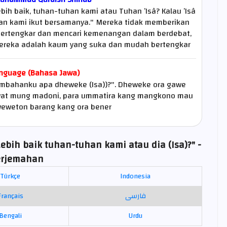
bih baik, tuhan-tuhan kami atau Tuhan ’Isâ? Kalau ’Isâ
an kami ikut bersamanya." Mereka tidak memberikan
ertengkar dan mencari kemenangan dalam berdebat,
ereka adalah kaum yang suka dan mudah bertengkar
nguage (Bahasa Jawa)
embahanku apa dheweke (Isa))?". Dheweke ora gawe
iwat mung madoni, para ummatira kang mangkono mau
eweton barang kang ora bener
bih baik tuhan-tuhan kami atau dia (Isa)?" -
erjemahan
Türkçe
Indonesia
Français
فارسی
Bengali
Urdu