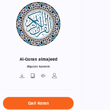
Al-Quran almajeed
Alquran kareem
Qari Koran