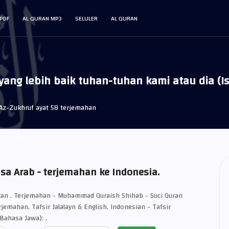
PDF
AL QURAN MP3
SELULER
AL QURAN
ng lebih baik tuhan-tuhan kami atau dia (Isa
Az-Zukhruf ayat 58 terjemahan
asa Arab - terjemahan ke Indonesia.
an , Terjemahan - Muhammad Quraish Shihab - Suci Quran
rjemahan, Tafsir Jalalayn & English, Indonesian - Tafsir
Bahasa Jawa): .