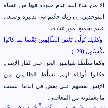
إلا مَن شاء الله عدم خلوده فيها من عصاة
الموحدين. إن ربك حكيم في تدبيره وصنعه,
عليم بجميع أمور عباده.
وَكَذَلِكَ نُوَلِّي بَعْضَ الظَّالِمِينَ بَعْضاً بِمَا كَانُوا
يَكْسِبُونَ (129)
وكما سلَّطْنا شياطين الجن على كفار الإنس,
فكانوا أولياء لهم, نسلِّط الظالمين من
الإنس بعضهم على بعض في الدنيا; بسبب
ما يعملونه من المعاصي.