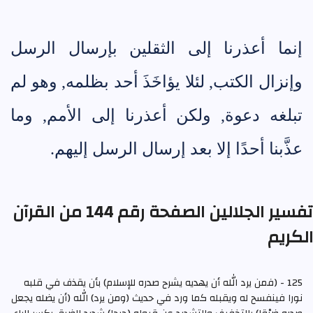
إنما أعذرنا إلى الثقلين بإرسال الرسل
وإنزال الكتب, لئلا يؤاخَذَ أحد بظلمه, وهو لم
تبلغه دعوة, ولكن أعذرنا إلى الأمم, وما
عذَّبنا أحدًا إلا بعد إرسال الرسل إليهم.
تفسير الجلالين الصفحة رقم 144 من القرآن
الكريم
125 - (فمن يرد الله أن يهديه يشرح صدره للإسلام) بأن يقذف في قلبه
نورا فينفسح له ويقبله كما ورد في حديث (ومن يرد) الله (أن يضله يجعل