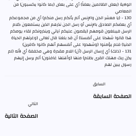
الولاية (بعض الظالمين بعضاً) أي على بعض (بما كانوا يكسبون) من
المعاصي
130 - (يا معشر الجن والإنس ألم يأتكم رسل منكم) أي من مجموعكم
أي بعضكم الصادق بالإنس أو رسل الجن نذرهم الذين يستمعون كلام
الرسل فيبلغون قومهم (يقصون عليكم آياتي وينذرونكم لقاء يومكم
هذا قالوا شهدنا على أنفسنا) أن قد بلغنا قال تعالى (وغرتهم الحياة
الدنيا) فلم يؤمنوا (وشهدوا على أنفسهم أنهم كانوا كافرين)
131 - (ذلك) أي إرسال الرسل (أن) اللام مقدرة وهي مخففة أي لأنه (لم
يكن ربك مهلك القرى بظلم) منها (وأهلها غافلون) ألم يرسل إليهم
رسول يبين لهم
السابق
الصفحة السابقة
التالي
الصفحة التالية