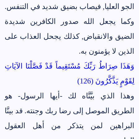
الجو العليا, فيصاب بضيق شديد في التنفس.
وكما يجعل الله صدور الكافرين شديدة
الضيق والانقباض, كذلك يجحل العذاب على
الذين لا يؤمنون به.
وَهَذَا صِرَاطُ رَبِّكَ مُسْتَقِيماً قَدْ فَصَّلْنَا الآيَاتِ
لِقَوْمٍ يَذَّكَّرُونَ (126)
وهذا الذي بيَّنَّاه لك -أيها الرسول- هو
الطريق الموصل إلى رضا ربك وجنته. قد بينَّا
البراهين لمن يتذكر من أهل العقول