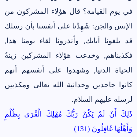
في يوم القيامة؟ قال هؤلاء المشركون من
الإنس والجن: شَهِدْنا على أنفسنا بأن رسلك
قد بلغونا آياتك, وأنذرونا لقاء يومنا هذا,
فكذبناهم, وخدعت هؤلاء المشركين زينةُ
الحياة الدنيا, وشهدوا على أنفسهم أنهم
كانوا جاحدين وحدانية الله تعالى ومكذبين
لرسله عليهم السلام.
ذَلِكَ أَنْ لَمْ يَكُنْ رَبُّكَ مُهْلِكَ الْقُرَى بِظُلْمٍ
وَأَهْلُهَا غَافِلُونَ (131)