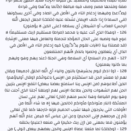
صدره ضيْقا) بالتخفيف والتشديد عن قبوله (حرِجا) شديد الضيق بكسر الراء
صفة وفتحها مصدر وصف فيه مبالغة (كأنما يصَّعد) وفي قراءة
{يصَّاعد} وفيهما إدغام التاء في الأصل في الصاد وفي أخرى بسكونها
(في السماء) إذا كلف الإيمان لشدته عليه (كذلك) الجعل (يجعل الله
الرجس) العذاب أو الشيطان أي يسلطه (على الذين لا يؤمنون)
126 - (وهذا) الذي أنت عليه يا محمد (صراط) مستقيم (ربك مستقيماً) لا
عوج فيه ونصبه على الحال المؤكد للجملة والعامل فيها معنى الإشارة
(قد فصلنا) بينا (الآيات لقوم يذَّكَّرون) فيه إدغام التاء في الأصل في
الذال أي يتعظون وخصوا بالذكر لأنهم المنتفعون
127 - (لهم دار السلام) أي السلامة وهي الجنة (عند ربهم وهو وليهم
بما كانوا يعملون)
128 - (و) اذكر (يوم يحشرهم) بالنون والياء أي الله الخلق (جميعا) ويقال
لهم (يا معشر الجن قد استكثرتم من الإنس) باغوائكم (وقال أولياؤهم)
الذين أطاعوهم (من الإنس ربنا استمتع بعضنا ببعض) انتفع الإنس بتزيين
الجن لهم الشهوات والجن بطاعة الإنس لهم (وبلغنا أجلنا الذي أجلت لنا)
وهو يوم القيامة وهذا تحسر منهم (قال) تعالى لهم على لسان
الملائكة (النار مثواكم) مأواكم (خالدين فيها إلا ما شاء الله) من
الأوقات التي يخرجون فيها لشرب الحميم فإنه خارجها كما قال تعالى
{ثم إن مرجعهم لإلى الجحيم} وعن ابن عباس أنه فيمن علم الله أنهم
يؤمنون فما بمعنى من (إن ربك حكيم) في صنعه (عليم) بخلقه
129 - (وكذلك) لما متعنا عصاة الإنس والجن بعضهم ببعض (نولي) من