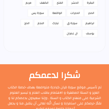
البقرة
الحشر
الفتح
الكهف
مريم
الحجر
الحجرات
الواقعة
سورة يس
ابراهيم
سورة ق
تبارك
النجم
الحج
يوسف
آل عمران
شكرا لدعمكم
تم تأسيس موقع سورة قرآن كبادرة متواضعة بهدف خدمة الكتاب
العزيز و السنة المطهرة و الاهتمام بطلاب العلم و تيسير العلوم
الشرعية على منهاج الكتاب و السنة , وإننا سعيدون بدعمكم لنا و
نقدّر حرصكم على استمرارنا و نسأل الله تعالى أن يتقبل منا و يجعل
أعمالنا خالصة لوجهه الكريم .