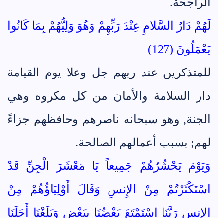
الراجحة.
لَهُمْ دَارُ السَّلامِ عِنْدَ رَبِّهِمْ وَهُوَ وَلِيُّهُمْ بِمَا كَانُوا
يَعْمَلُونَ (127)
للمتذكرين عند ربهم جل وعلا يوم القيامة
دار السلامة والأمان من كل مكروه وهي
الجنة, وهو سبحانه ناصرهم وحافظهم جزاءً
لهم; بسبب أعمالهم الصالحة.
وَيَوْمَ يَحْشُرُهُمْ جَمِيعاً يَا مَعْشَرَ الْجِنِّ قَدْ
اسْتَكْثَرْتُمْ مِنْ الإِنسِ وَقَالَ أَوْلِيَاؤُهُمْ مِنْ
الإِنسِ رَبَّنَا اسْتَمْتَعَ بَعْضُنَا بِبَعْضٍ وَبَلَغْنَا أَجَلَنَا