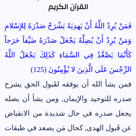
القرآن الكريم
فَمَنْ يُرِدْ اللَّهُ أَنْ يَهدِيَهُ يَشْرَحْ صَدْرَهُ لِلإِسْلامِ
وَمَنْ يُرِدْ أَنْ يُضِلَّهُ يَجْعَلْ صَدْرَهُ ضَيِّقاً حَرَجاً
كَأَنَّمَا يَصَّعَّدُ فِي السَّمَاءِ كَذَلِكَ يَجْعَلُ اللَّهُ
الرِّجْسَ عَلَى الَّذِينَ لا يُؤْمِنُونَ (125)
فمن يشأ الله أن يوفقه لقَبول الحق يشرح
صدره للتوحيد والإيمان, ومن يشأ أن يضله
يجعل صدره في حال شديدة من الانقباض
عن قَبول الهدى, كحال مَن يصعد في طبقات