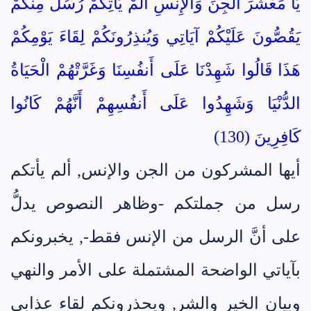
يَا مَعْشَرَ الْجِنِّ وَالإِنسِ أَلَمْ يَأْتِكُمْ رُسُلٌ مِنْكُمْ
يَقُصُّونَ عَلَيْكُمْ آيَاتِي وَيُنذِرُونَكُمْ لِقَاءَ يَوْمِكُمْ
هَذَا قَالُوا شَهِدْنَا عَلَى أَنفُسِنَا وَغَرَّتْهُمْ الْحَيَاةُ
الدُّنْيَا وَشَهِدُوا عَلَى أَنفُسِهِمْ أَنَّهُمْ كَانُوا
كَافِرِينَ (130)
أيها المشركون من الجن والإنس, ألم يأتكم
رسل من جملتكم -وظاهر النصوص يدلُّ
على أنَّ الرسل من الإنس فقط-, يخبرونكم
بآياتي الواضحة المشتملة على الأمر والنهي
وبيان الخير والشر, ويحذرونكم لقاء عذابي