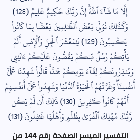
إِلَّا مَا شَآءَ ٱللَّهُۗ إِنَّ رَبَّكَ حَكِيمٌ عَلِيمٞ (128)
وَكَذَٰلِكَ نُوَلِّي بَعۡضَ ٱلظَّٰلِمِينَ بَعۡضَۢا بِمَا كَانُواْ
يَكۡسِبُونَ (129) يَٰمَعۡشَرَ ٱلۡجِنِّ وَٱلۡإِنسِ أَلَمۡ
يَأۡتِكُمۡ رُسُلٞ مِّنكُمۡ يَقُصُّونَ عَلَيۡكُمۡ ءَايَٰتِي
وَيُنذِرُونَكُمۡ لِقَآءَ يَوۡمِكُمۡ هَٰذَاۚ قَالُواْ شَهِدۡنَا عَلَىٰٓ
أَنفُسِنَاۖ وَغَرَّتۡهُمُ ٱلۡحَيَوٰةُ ٱلدُّنۡيَا وَشَهِدُواْ عَلَىٰٓ أَنفُسِهِمۡ
أَنَّهُمۡ كَانُواْ كَٰفِرِينَ (130) ذَٰلِكَ أَن لَّمۡ يَكُن
رَّبُّكَ مُهۡلِكَ ٱلۡقُرَىٰ بِظُلۡمٖ وَأَهۡلُهَا غَٰفِلُونَ (131)
التفسير الميسر الصفحة رقم 144 من