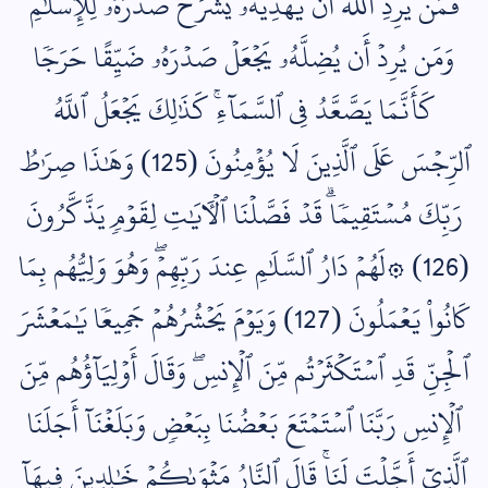
فَمَن يُرِدِ ٱللَّهُ أَن يَهۡدِيَهُۥ يَشۡرَحۡ صَدۡرَهُۥ لِلۡإِسۡلَٰمِۖ
وَمَن يُرِدۡ أَن يُضِلَّهُۥ يَجۡعَلۡ صَدۡرَهُۥ ضَيِّقًا حَرَجٗا
كَأَنَّمَا يَصَّعَّدُ فِي ٱلسَّمَآءِۚ كَذَٰلِكَ يَجۡعَلُ ٱللَّهُ
ٱلرِّجۡسَ عَلَى ٱلَّذِينَ لَا يُؤۡمِنُونَ (125) وَهَٰذَا صِرَٰطُ
رَبِّكَ مُسۡتَقِيمٗاۗ قَدۡ فَصَّلۡنَا ٱلۡأٓيَٰتِ لِقَوۡمٖ يَذَّكَّرُونَ
(126) ۞لَهُمۡ دَارُ ٱلسَّلَٰمِ عِندَ رَبِّهِمۡۖ وَهُوَ وَلِيُّهُم بِمَا
كَانُواْ يَعۡمَلُونَ (127) وَيَوۡمَ يَحۡشُرُهُمۡ جَمِيعٗا يَٰمَعۡشَرَ
ٱلۡجِنِّ قَدِ ٱسۡتَكۡثَرۡتُم مِّنَ ٱلۡإِنسِۖ وَقَالَ أَوۡلِيَآؤُهُم مِّنَ
ٱلۡإِنسِ رَبَّنَا ٱسۡتَمۡتَعَ بَعۡضُنَا بِبَعۡضٖ وَبَلَغۡنَآ أَجَلَنَا
ٱلَّذِيٓ أَجَّلۡتَ لَنَاۚ قَالَ ٱلنَّارُ مَثۡوَىٰكُمۡ خَٰلِدِينَ فِيهَآ