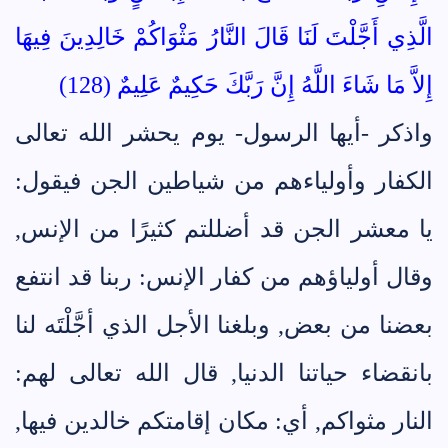
الَّذِي أَجَّلْتَ لَنَا قَالَ النَّارُ مَثْوَاكُمْ خَالِدِينَ فِيهَا
إِلاَّ مَا شَاءَ اللَّهُ إِنَّ رَبَّكَ حَكِيمٌ عَلِيمٌ (128)
واذكر -أيها الرسول- يوم يحشر الله تعالى
الكفار وأولياءهم من شياطين الجن فيقول:
يا معشر الجن قد أضللتم كثيرًا من الإنس,
وقال أولياؤهم من كفار الإنس: ربنا قد انتفع
بعضنا من بعض, وبلغنا الأجل الذي أجَّلْتَه لنا
بانقضاء حياتنا الدنيا, قال الله تعالى لهم:
النار مثواكم, أي: مكان إقامتكم خالدين فيها,