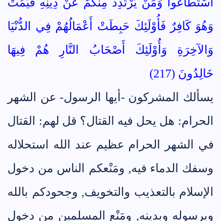
اسْتَطَاعُوا وَمَنْ يَرْتَدِدْ مِنْكُمْ عَنْ دِينِهِ فَيَمُتْ
وَهُوَ كَافِرٌ فَأُوْلَئِكَ حَبِطَتْ أَعْمَالُهُمْ فِي الدُّنْيَا
وَالآخِرَةِ وَأُوْلَئِكَ أَصْحَابُ النَّارِ هُمْ فِيهَا
خَالِدُونَ (217)
يسألك المشركون -أيها الرسول- عن الشهر
الحرام: هل يحل فيه القتال؟ قل لهم: القتال
في الشهر الحرام عظيم عند الله استحلاله
وسفك الدماء فيه, ومَنْعكم الناس من دخول
الإسلام بالتعذيب والتخويف, وجحودكم بالله
وبرسوله وبدينه, ومَنْع المسلمين من دخول