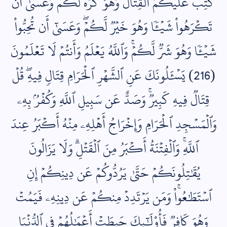
كُتِبَ عَلَيۡكُمُ ٱلۡقِتَالُ وَهُوَ كُرۡهٞ لَّكُمۡۖ وَعَسَىٰٓ أَن
تَكۡرَهُواْ شَيۡ‍ٔٗا وَهُوَ خَيۡرٞ لَّكُمۡۖ وَعَسَىٰٓ أَن تُحِبُّواْ
شَيۡ‍ٔٗا وَهُوَ شَرّٞ لَّكُمۡۚ وَٱللَّهُ يَعۡلَمُ وَأَنتُمۡ لَا تَعۡلَمُونَ
(216) يَسۡ‍َٔلُونَكَ عَنِ ٱلشَّهۡرِ ٱلۡحَرَامِ قِتَالٖ فِيهِۖ قُلۡ
قِتَالٞ فِيهِ كَبِيرٞۚ وَصَدٌّ عَن سَبِيلِ ٱللَّهِ وَكُفۡرُۢ بِهِۦ
وَٱلۡمَسۡجِدِ ٱلۡحَرَامِ وَإِخۡرَاجُ أَهۡلِهِۦ مِنۡهُ أَكۡبَرُ عِندَ
ٱللَّهِۚ وَٱلۡفِتۡنَةُ أَكۡبَرُ مِنَ ٱلۡقَتۡلِۗ وَلَا يَزَالُونَ
يُقَٰتِلُونَكُمۡ حَتَّىٰ يَرُدُّوكُمۡ عَن دِينِكُمۡ إِنِ
ٱسۡتَطَٰعُواْۚ وَمَن يَرۡتَدِدۡ مِنكُمۡ عَن دِينِهِۦ فَيَمُتۡ
وَهُوَ كَافِرٞ فَأُوْلَٰٓئِكَ حَبِطَتۡ أَعۡمَٰلُهُمۡ فِي ٱلدُّنۡيَا