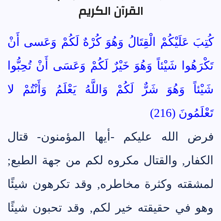
القرآن الكريم
كُتِبَ عَلَيْكُمْ الْقِتَالُ وَهُوَ كُرْهٌ لَكُمْ وَعَسى أَنْ
تَكْرَهُوا شَيْئاً وَهُوَ خَيْرٌ لَكُمْ وَعَسَى أَنْ تُحِبُّوا
شَيْئاً وَهُوَ شَرٌّ لَكُمْ وَاللَّهُ يَعْلَمُ وَأَنْتُمْ لا
تَعْلَمُونَ (216)
فرض الله عليكم -أيها المؤمنون- قتال
الكفار, والقتال مكروه لكم من جهة الطبع;
لمشقته وكثرة مخاطره, وقد تكرهون شيئًا
وهو في حقيقته خير لكم, وقد تحبون شيئًا