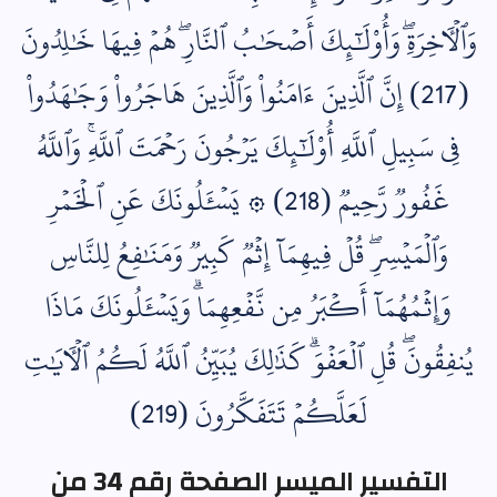
وَٱلۡأٓخِرَةِۖ وَأُوْلَٰٓئِكَ أَصۡحَٰبُ ٱلنَّارِۖ هُمۡ فِيهَا خَٰلِدُونَ
(217) إِنَّ ٱلَّذِينَ ءَامَنُواْ وَٱلَّذِينَ هَاجَرُواْ وَجَٰهَدُواْ
فِي سَبِيلِ ٱللَّهِ أُوْلَٰٓئِكَ يَرۡجُونَ رَحۡمَتَ ٱللَّهِۚ وَٱللَّهُ
غَفُورٞ رَّحِيمٞ (218) ۞ يَسۡ‍َٔلُونَكَ عَنِ ٱلۡخَمۡرِ
وَٱلۡمَيۡسِرِۖ قُلۡ فِيهِمَآ إِثۡمٞ كَبِيرٞ وَمَنَٰفِعُ لِلنَّاسِ
وَإِثۡمُهُمَآ أَكۡبَرُ مِن نَّفۡعِهِمَاۗ وَيَسۡ‍َٔلُونَكَ مَاذَا
يُنفِقُونَۖ قُلِ ٱلۡعَفۡوَۗ كَذَٰلِكَ يُبَيِّنُ ٱللَّهُ لَكُمُ ٱلۡأٓيَٰتِ
لَعَلَّكُمۡ تَتَفَكَّرُونَ (219)
التفسير الميسر الصفحة رقم 34 من