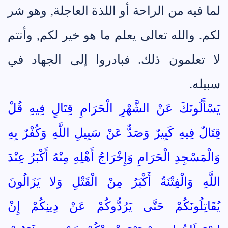
لما فيه من الراحة أو اللذة العاجلة, وهو شر
لكم. والله تعالى يعلم ما هو خير لكم, وأنتم
لا تعلمون ذلك. فبادروا إلى الجهاد في
سبيله.
يَسْأَلُونَكَ عَنْ الشَّهْرِ الْحَرَامِ قِتَالٍ فِيهِ قُلْ
قِتَالٌ فِيهِ كَبِيرٌ وَصَدٌّ عَنْ سَبِيلِ اللَّهِ وَكُفْرٌ بِهِ
وَالْمَسْجِدِ الْحَرَامِ وَإِخْرَاجُ أَهْلِهِ مِنْهُ أَكْبَرُ عِنْدَ
اللَّهِ وَالْفِتْنَةُ أَكْبَرُ مِنْ الْقَتْلِ وَلا يَزَالُونَ
يُقَاتِلُونَكُمْ حَتَّى يَرُدُّوكُمْ عَنْ دِينِكُمْ إِنْ