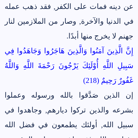
عن دينه فمات على الكفر, فقد ذهب عمله
في الدنيا والآخرة, وصار من الملازمين لنار
جهنم لا يخرج منها أبدًا.
إِنَّ الَّذِينَ آمَنُوا وَالَّذِينَ هَاجَرُوا وَجَاهَدُوا فِي
سَبِيلِ اللَّهِ أُوْلَئِكَ يَرْجُونَ رَحْمَةَ اللَّهِ وَاللَّهُ
غَفُورٌ رَحِيمٌ (218)
إن الذين صَدَّقوا بالله ورسوله وعملوا
بشرعه والذين تركوا ديارهم, وجاهدوا في
سبيل الله, أولئك يطمعون في فضل الله