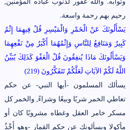
وثوابه. والله غفور لذنوب عباده المؤمنين,
رحيم بهم رحمة واسعة.
يَسْأَلُونَكَ عَنْ الْخَمْرِ وَالْمَيْسِرِ قُلْ فِيهِمَا إِثْمٌ
كَبِيرٌ وَمَنَافِعُ لِلنَّاسِ وَإِثْمُهُمَا أَكْبَرُ مِنْ نَفْعِهِمَا
وَيَسْأَلُونَكَ مَاذَا يُنفِقُونَ قُلْ الْعَفْوَ كَذَلِكَ يُبَيِّنُ
اللَّهُ لَكُمْ الآيَاتِ لَعَلَّكُمْ تَتَفَكَّرُونَ (219)
يسألك المسلمون -أيها النبي- عن حكم
تعاطي الخمر شربًا وبيعًا وشراءً, والخمر كل
مسكر خامر العقل وغطاه مشروبًا كان أو
مأكولا ويسألونك عن حكم القمار -وهو أَخْذُ