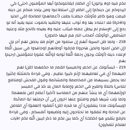
لكم فيه (ولا يزالون) أي الكفار (يقاتلونكم) أيها المؤمنون (حتى) كي
(يردوكم عن دينكم) إلى الكفر (إن استطاعوا ومن يرتدد منكم عن دينه
فيمت وهو كافر فأولئك حبطت) بطلت (أعمالهم) الصالحة (في الدنيا
والآخرة) فلا اعتداد بها ولا ثواب عليها والتقيد بالموت عليه يفيد أنه لو
رجع إلى الإسلام لم يبطل عمله فيثاب عليه ولا يعيده كالحج مثلا وعليه
الشافعي (وأولئك أصحاب النار هم فيها خالدون)
218 - ولما ظن السرية أنهم إن سلموا من الإثم فلا يحصل لهم أجر نزل
(إن الذين آمنوا والذين هاجروا) فارقوا أوطانهم (وجاهدوا في سبيل الله)
لإعلاء دينه (أولئك يرجون رحمة الله) ثوابه (والله غفور) للمؤمنين (رحيم)
بهم
219 - (يسألونك عن الخمر والميسر) القمار ما حكمهما (قل) لهم
(فيهما) أي في تعاطيهما (إثم كبير) عظيم ، وفي قراءة بالمثلثة {كثير}
لما يحصل بسببهما من المخاصمة والمشاتمة وقول الفحش (ومنافع
للناس) باللذة والفرح في الخمر وإصابة المال بلا كد في الميسر
(وإثمهما) أي ما ينشأ عنهم من المفاسد (أكبر) أعظم (من نفعهما)
ولما نزلت شربها قوم وامتنع عنها آخرون إلى أن حرمتها آية المائدة
(ويسألونك ماذا ينفقون) أي ما قدره (قل) أنفقوا (العفوَ) أي الفاضل
عن الحاجة ولا تنفقوا ما تحتاجون إليه وتضيعوا أنفسكم ، وفي قراءة
بالرفع بتقدير هو (كذلك) أي كما بين لكم ما ذكر (يبين الله لكم الآيات
لعلكم تتفكرون)