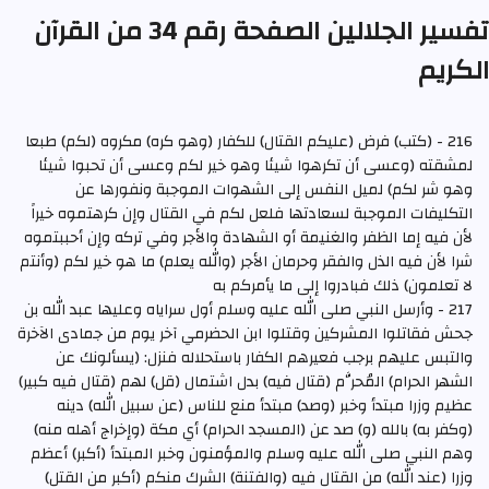
تفسير الجلالين الصفحة رقم 34 من القرآن
الكريم
216 - (كتب) فرض (عليكم القتال) للكفار (وهو كره) مكروه (لكم) طبعا
لمشقته (وعسى أن تكرهوا شيئا وهو خير لكم وعسى أن تحبوا شيئا
وهو شر لكم) لميل النفس إلى الشهوات الموجبة ونفورها عن
التكليفات الموجبة لسعادتها فلعل لكم في القتال وإن كرهتموه خيراً
لأن فيه إما الظفر والغنيمة أو الشهادة والأجر وفي تركه وإن أحببتموه
شرا لأن فيه الذل والفقر وحرمان الأجر (والله يعلم) ما هو خير لكم (وأنتم
لا تعلمون) ذلك فبادروا إلى ما يأمركم به
217 - وأرسل النبي صلى الله عليه وسلم أول سراياه وعليها عبد الله بن
جحش فقاتلوا المشركين وقتلوا ابن الحضرمي آخر يوم من جمادى الآخرة
والتبس عليهم برجب فعيرهم الكفار باستحلاله فنزل: (يسألونك عن
الشهر الحرام) المُحرَّم (قتال فيه) بدل اشتمال (قل) لهم (قتال فيه كبير)
عظيم وزرا مبتدأ وخبر (وصد) مبتدأ منع للناس (عن سبيل الله) دينه
(وكفر به) بالله (و) صد عن (المسجد الحرام) أي مكة (وإخراج أهله منه)
وهم النبي صلى الله عليه وسلم والمؤمنون وخبر المبتدأ (أكبر) أعظم
وزرا (عند الله) من القتال فيه (والفتنة) الشرك منكم (أكبر من القتل)