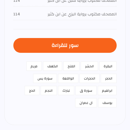
المصحف مكتوب برواية قنبل عن ابن كثير
114
المصحف مكتوب برواية البزي عن ابن كثير
114
سور للقراءة
البقرة
الحشر
الفتح
الكهف
مريم
الحجر
الحجرات
الواقعة
سورة يس
ابراهيم
سورة ق
تبارك
النجم
الحج
يوسف
آل عمران