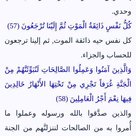
وحدي.
كُلُّ نَفْسٍ ذَائِقَةُ الْمَوْتِ ثُمَّ إِلَيْنَا تُرْجَعُونَ (57)
كل نفس حيه ذائقة الموت, ثم إلينا ترجعون
للحساب والجزاء.
وَالَّذِينَ آمَنُوا وَعَمِلُوا الصَّالِحَاتِ لَنُبَوِّئَنَّهُمْ مِنْ
الْجَنَّةِ غُرَفاً تَجْرِي مِنْ تَحْتِهَا الأَنْهَارُ خَالِدِينَ
فِيهَا نِعْمَ أَجْرُ الْعَامِلِينَ (58)
والذين صدَّقوا بالله ورسوله وعملوا ما
أُمروا به من الصالحات لننزلنَّهم من الجنة