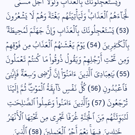
وَيَسۡتَعۡجِلُونَكَ بِٱلۡعَذَابِ وَلَوۡلَآ أَجَلٞ مُّسَمّٗى
لَّجَآءَهُمُ ٱلۡعَذَابُۚ وَلَيَأۡتِيَنَّهُم بَغۡتَةٗ وَهُمۡ لَا يَشۡعُرُونَ
(53) يَسۡتَعۡجِلُونَكَ بِٱلۡعَذَابِ وَإِنَّ جَهَنَّمَ لَمُحِيطَةُۢ
بِٱلۡكَٰفِرِينَ (54) يَوۡمَ يَغۡشَىٰهُمُ ٱلۡعَذَابُ مِن فَوۡقِهِمۡ
وَمِن تَحۡتِ أَرۡجُلِهِمۡ وَيَقُولُ ذُوقُواْ مَا كُنتُمۡ تَعۡمَلُونَ
(55) يَٰعِبَادِيَ ٱلَّذِينَ ءَامَنُوٓاْ إِنَّ أَرۡضِي وَٰسِعَةٞ فَإِيَّٰيَ
فَٱعۡبُدُونِ (56) كُلُّ نَفۡسٖ ذَآئِقَةُ ٱلۡمَوۡتِۖ ثُمَّ إِلَيۡنَا
تُرۡجَعُونَ (57) وَٱلَّذِينَ ءَامَنُواْ وَعَمِلُواْ ٱلصَّٰلِحَٰتِ
لَنُبَوِّئَنَّهُم مِّنَ ٱلۡجَنَّةِ غُرَفٗا تَجۡرِي مِن تَحۡتِهَا ٱلۡأَنۡهَٰرُ
خَٰلِدِينَ فِيهَاۚ نِعۡمَ أَجۡرُ ٱلۡعَٰمِلِينَ (58) ٱلَّذِينَ