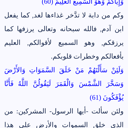
وَإِيَّاكُمْ وَهُوَ السَّمِيعُ الْعَلِيمُ (60)
وكم من دابة لا تدَّخر غذاءها لغد, كما يفعل
ابن آدم, فالله سبحانه وتعالى يرزفها كما
يرزقكم, وهو السميع لأقوالكم, العليم
بأفعالكم وخطرات قلوبكم.
وَلَئِنْ سَأَلْتَهُمْ مَنْ خَلَقَ السَّمَوَاتِ وَالأَرْضَ
وَسَخَّرَ الشَّمْسَ وَالْقَمَرَ لَيَقُولُنَّ اللَّهُ فَأَنَّا
يُؤْفَكُونَ (61)
ولئن سألت -أيها الرسول- المشركين: من
الذي خلق السموات والأرض على هذا