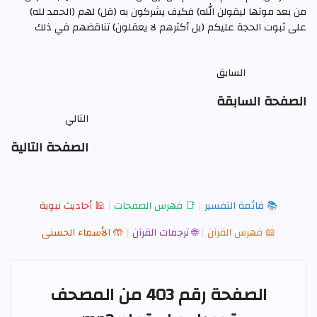
من بعد موتها ليقولن الله) فكيف يشركون به (قل) لهم (الحمد لله)
على ثبوت الحجة عليكم (بل أكثرهم لا يعقلون) تناقضهم في ذلك
السابق
الصفحة السابقة
التالي
الصفحة التالية
📚 قائمة التفسير
|
📑 فهرس الصفحات
|
🕌 أحاديث نبوية
📖 فهرس القرآن
|
🌐 ترجمات القرآن
|
🤲 الأسماء الحسنى
الصفحة رقم 403 من المصحف