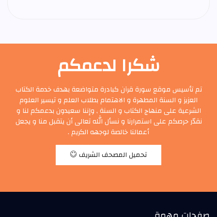
شكرا لدعمكم
تم تأسيس موقع سورة قرآن كبادرة متواضعة بهدف خدمة الكتاب
العزيز و السنة المطهرة و الاهتمام بطلاب العلم و تيسير العلوم
الشرعية على منهاج الكتاب و السنة , وإننا سعيدون بدعمكم لنا و
نقدّر حرصكم على استمرارنا و نسأل الله تعالى أن يتقبل منا و يجعل
أعمالنا خالصة لوجهه الكريم .
تحميل المصحف الشريف
صفحات مهمة