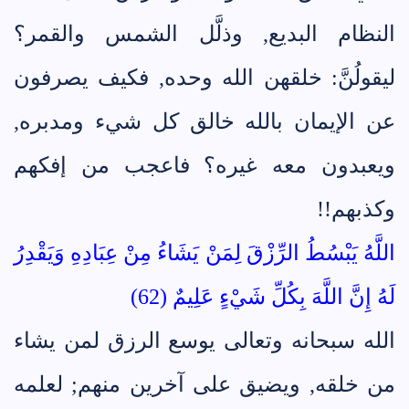
النظام البديع, وذلَّل الشمس والقمر؟
ليقولُنَّ: خلقهن الله وحده, فكيف يصرفون
عن الإيمان بالله خالق كل شيء ومدبره,
ويعبدون معه غيره؟ فاعجب من إفكهم
وكذبهم!!
اللَّهُ يَبْسُطُ الرِّزْقَ لِمَنْ يَشَاءُ مِنْ عِبَادِهِ وَيَقْدِرُ
لَهُ إِنَّ اللَّهَ بِكُلِّ شَيْءٍ عَلِيمٌ (62)
الله سبحانه وتعالى يوسع الرزق لمن يشاء
من خلقه, ويضيق على آخرين منهم; لعلمه