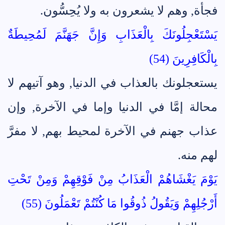
فجأة, وهم لا يشعرون به ولا يُحِسُّون.
يَسْتَعْجِلُونَكَ بِالْعَذَابِ وَإِنَّ جَهَنَّمَ لَمُحِيطَةٌ
بِالْكَافِرِينَ (54)
يستعجلونك بالعذاب في الدنيا, وهو آتيهم لا
محالة إمَّا في الدنيا وإما في الآخرة, وإن
عذاب جهنم في الآخرة لمحيط بهم, لا مفرَّ
لهم منه.
يَوْمَ يَغْشَاهُمْ الْعَذَابُ مِنْ فَوْقِهِمْ وَمِنْ تَحْتِ
أَرْجُلِهِمْ وَيَقُولُ ذُوقُوا مَا كُنْتُمْ تَعْمَلُونَ (55)