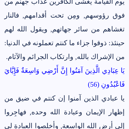
يوم القيامة يغشى الكافرين عذاب جهنم من
فوق رؤوسهم, ومِن تحت أقدامهم, فالنار
تغشاهم من سائر جهاتهم, ويقول الله لهم
حينئذ: ذوقوا جزاء ما كنتم تعملونه في الدنيا:
من الإشراك بالله, وارتكاب الجرائم والآثام.
يَا عِبَادِي الَّذِينَ آمَنُوا إِنَّ أَرْضِي وَاسِعَةٌ فَإِيَّايَ
فَاعْبُدُونِ (56)
يا عبادي الذين آمنوا إن كنتم في ضيق من
إظهار الإيمان وعبادة الله وحده, فهاجِروا
إلى أرض الله الواسعة, وأخلصوا العبادة لي