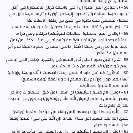
تعملون) أي جزاءه فلا تفوتونا
56 - (يا عبادي الذين آمنوا إن أرضي واسعة فإياي فاعبدون) في أرض
تيسرت فيها العبادة بأن تهاجروا إليها من أرض لم تتيسر فيها ونزل في
ضعفاء مسلمي مكة كانوا في ضيق من إظهار الإسلام بها
57 - (كل نفس ذائقة الموت ثم إلينا ترجعون) بالتاء والياء بعد البعث
58 - (والذين آمنوا وعملوا الصالحات لنبوئنهم) ننزلهم وفي قراءة
بالمثلثة بعد النون من الثواء الإقامة وتعديته إلى غرف بحذف من (من
الجنة غرفا تجري من تحتها الأنهار خالدين) مقدرين الخلود (فيها نعم أجر
العاملين) هذا الأجر
59 - هم (الذين صبروا) على أذى المشركين والهجرة لإظهار الدين (وعلى
ربهم يتوكلون) فيرزقهم من حيث لا يحتسبون
60 - (وكأين) كم (من دابة لا تحمل رزقها) لضعفها (الله يرزقها وإياكم)
أيها المهاجرون وإن لم يكن معكم زاد ولا نفقة (وهو السميع)
لأقوالكم (العليم) بضمائركم
61 - (ولئن) لام قسم (سألتهم) أي الكفار (من خلق السماوات والأرض
وسخر الشمس والقمر ليقولن الله فأنى يؤفكون) يصرفون عن توحيده
بعد إقرارهم بذلك
62 - (الله يبسط الرزق) يوسعه (لمن يشاء من عباده) امتحانا (ويقدر)
يضيق (له) بعد البسط لمن يشاء ابتلاءه (إن الله بكل شيء عليم) ومنه
محل البسط والضيق
63 - (ولئن) لام قسم (سألتهم من نزل من السماء ماء فأحيا به الأرض