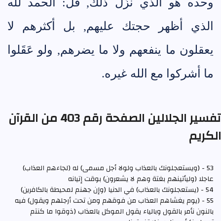
وحده هو الذي نزَّل ذلك, قل: الحمد لله
الذي أظهر حجتك عليهم, بل أكثرهم لا
يعقلون ما ينفعهم ولا ما يضرهم, ولو عَقَلوا
ما أشركوا مع الله غيره.
تفسير الجلالين الصفحة رقم 403 من القرآن
الكريم
53 - (ويستعجلونك بالعذاب ولولا أجل مسمى) له (لجاءهم العذاب)
عاجلا (وليأتينهم بغتة وهم لا يشعرون) بوقت إتيانه
54 - (يستعجلونك بالعذاب) في الدنيا (وإن جهنم لمحيطة بالكافرين)
55 - (يوم يغشاهم العذاب من فوقهم ومن تحت أرجلهم ويقول) فيه
بالنون نأمر بالقول وبالياء يقول الموكل بالعذاب (ذوقوا ما كنتم