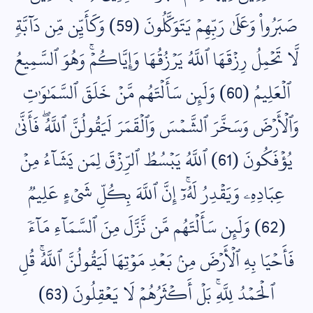
صَبَرُواْ وَعَلَىٰ رَبِّهِمۡ يَتَوَكَّلُونَ (59) وَكَأَيِّن مِّن دَآبَّةٖ
لَّا تَحۡمِلُ رِزۡقَهَا ٱللَّهُ يَرۡزُقُهَا وَإِيَّاكُمۡۚ وَهُوَ ٱلسَّمِيعُ
ٱلۡعَلِيمُ (60) وَلَئِن سَأَلۡتَهُم مَّنۡ خَلَقَ ٱلسَّمَٰوَٰتِ
وَٱلۡأَرۡضَ وَسَخَّرَ ٱلشَّمۡسَ وَٱلۡقَمَرَ لَيَقُولُنَّ ٱللَّهُۖ فَأَنَّىٰ
يُؤۡفَكُونَ (61) ٱللَّهُ يَبۡسُطُ ٱلرِّزۡقَ لِمَن يَشَآءُ مِنۡ
عِبَادِهِۦ وَيَقۡدِرُ لَهُۥٓۚ إِنَّ ٱللَّهَ بِكُلِّ شَيۡءٍ عَلِيمٞ
(62) وَلَئِن سَأَلۡتَهُم مَّن نَّزَّلَ مِنَ ٱلسَّمَآءِ مَآءٗ
فَأَحۡيَا بِهِ ٱلۡأَرۡضَ مِنۢ بَعۡدِ مَوۡتِهَا لَيَقُولُنَّ ٱللَّهُۚ قُلِ
ٱلۡحَمۡدُ لِلَّهِۚ بَلۡ أَكۡثَرُهُمۡ لَا يَعۡقِلُونَ (63)