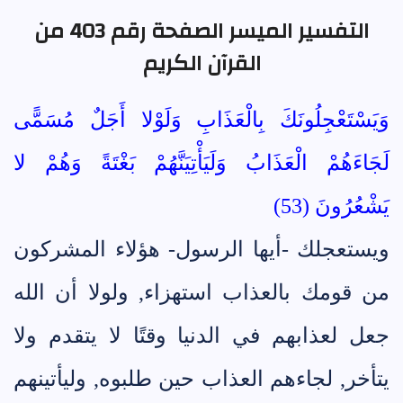
التفسير الميسر الصفحة رقم 403 من
القرآن الكريم
وَيَسْتَعْجِلُونَكَ بِالْعَذَابِ وَلَوْلا أَجَلٌ مُسَمًّى
لَجَاءَهُمْ الْعَذَابُ وَلَيَأْتِيَنَّهُمْ بَغْتَةً وَهُمْ لا
يَشْعُرُونَ (53)
ويستعجلك -أيها الرسول- هؤلاء المشركون
من قومك بالعذاب استهزاء, ولولا أن الله
جعل لعذابهم في الدنيا وقتًا لا يتقدم ولا
يتأخر, لجاءهم العذاب حين طلبوه, وليأتينهم