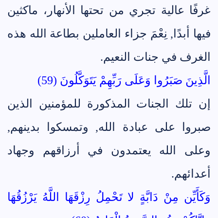
غرفًا عالية تجري من تحتها الأنهار، ماكثين
فيها أبدًا, نِعْمَ جزاء العاملين بطاعة الله هذه
الغرف في جنات النعيم.
الَّذِينَ صَبَرُوا وَعَلَى رَبِّهِمْ يَتَوَكَّلُونَ (59)
إن تلك الجنات المذكورة للمؤمنين الذين
صبروا على عبادة الله, وتمسكوا بدينهم,
وعلى الله يعتمدون في أرزاقهم وجهاد
أعدائهم.
وَكَأَيِّن مِنْ دَابَّةٍ لا تَحْمِلُ رِزْقَهَا اللَّهُ يَرْزُقُهَا