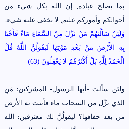
بما يصلح عباده, إن الله بكل شيء من
أحوالكم وأموركم عليم, لا يخفى عليه شيء.
وَلَئِنْ سَأَلْتَهُمْ مَنْ نَزَّلَ مِنْ السَّمَاءِ مَاءً فَأَحْيَا
بِهِ الأَرْضَ مِنْ بَعْدِ مَوْتِهَا لَيَقُولُنَّ اللَّهُ قُلْ
الْحَمْدُ لِلَّهِ بَلْ أَكْثَرُهُمْ لا يَعْقِلُونَ (63)
ولئن سألت -أيها الرسول- المشركين: مَنِ
الذي نزَّل من السحاب ماء فأنبت به الأرض
من بعد جفافها؟ ليقولُنَّ لك معترفين: الله