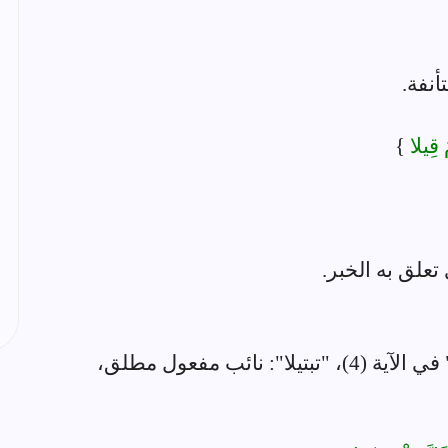
أنفة.
مُ قِيلا
}
تعلق به الخبر.
جملة "واذكر" معطوفة على جملة "رتل" في الآية (4)، "تبتيلا": نائب مفعول مطلق،