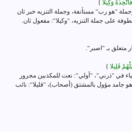
َاتَّخِذْهُ وَكِيلا
}
ملة "هو رب" مستأنفة، وجملة التنزيه خبر ثان
طوفة على جملة التنزيه، "وكيلا": مفعول ثان.
متعلق بـ "اصبر".
ِلْهُمْ قَلِيلا
}
اء في "ذرني"، "أولي": نعت للمكذبين مجرور
وهو جامد مؤول بالمشتق (أصحاب)، "قليلا": نائب