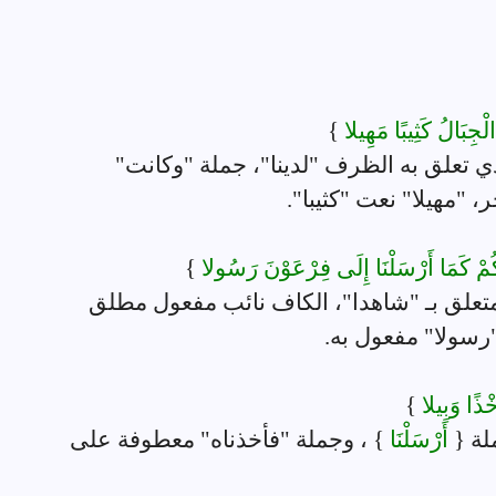
ْجِبَالُ كَثِيبًا مَهِيلا
}
ي تعلق به الظرف "لدينا"، جملة "وكانت"
مهيلا" نعت "كثيبا".
يْكُمْ كَمَا أَرْسَلْنَا إِلَى فِرْعَوْنَ رَسُولا
}
متعلق بـ "شاهدا"، الكاف نائب مفعول مطلق
"رسولا" مفعول به.
ْذًا وَبِيلا
}
ة {
أَرْسَلْنَا
} ، وجملة "فأخذناه" معطوفة على