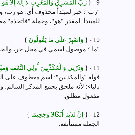
9 - {
رَبُّ الْمَشْرِقِ وَالْمَغْرِبِ لا إِلَهَ إِلا هُوَ ف
"رب": خبر لمبتدأ محذوف أي: هو رب، وج
للمبتدأ المقدر "هو"، وجملة "فاتخذه" مع
10 - {
وَاصْبِرْ عَلَى مَا يَقُولُونَ
}
"ما": موصول اسمي في محل جر، والجار 
11 - {
وَذَرْنِي وَالْمُكَذِّبِينَ أُولِي النَّعْمَةِ وَمَهّ
قوله "والمكذبين": اسم معطوف على الي
بالياء؛ لأنه ملحق بجمع المذكر السالم، 
مفعول مطلق.
12 - {
إِنَّ لَدَيْنَا أَنْكَالا وَجَحِيمًا
}
الجملة مستأنفة.