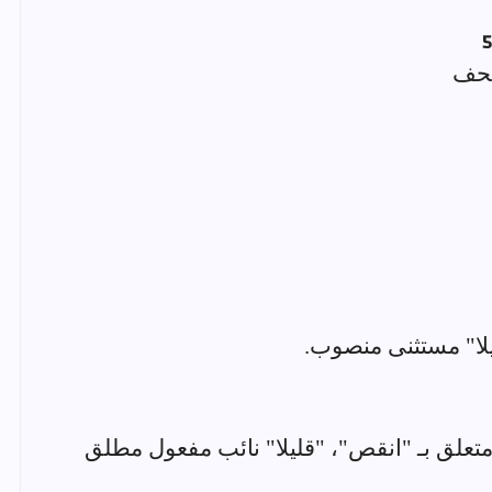
يلا" مستثنى منصوب.
 متعلق بـ "انقص"، "قليلا" نائب مفعول مطلق