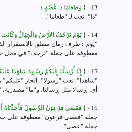
13 - {
وَطَعَامًا ذَا غُصَّةٍ
}
"ذا": نعت لـ "طعاما".
14 - {
يَوْمَ تَرْجُفُ الأَرْضُ وَالْجِبَالُ وَكَانَتِ ال
"يوم": ظرف زمان متعلق بالاستقرار الذ
معطوفة على جملة "ترجف" في محل جر، "
15 - {
إِنَّا أَرْسَلْنَا إِلَيْكُمْ رَسُولا شَاهِدًا عَلَ
"شاهدا": نعت "رسولا"، الجار "عليكم" 
أي: إرسالا مثل إرسالنا، و"ما" مصدرية، 
16 - {
فَعَصَى فِرْعَوْنُ الرَّسُولَ فَأَخَذْنَاهُ أَخ
جملة "فعصى فرعون" معطوفة على جمل
جملة "عصى".