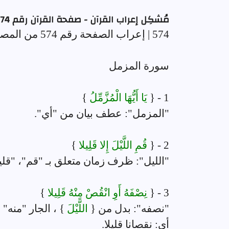
مُشكِل إعراب القرآن - صفحة القرآن رقم 574
574 | إعراب الصفحة رقم 574 من المصحف
سورة المزمل
1 - {
يَا أَيُّهَا الْمُزَّمِّلُ
}
"المزمل": عطف بيان من "أي".
2 - {
قُمِ اللَّيْلَ إِلا قَلِيلا
}
"الليل": ظرف زمان متعلق بـ "قم"، "قل
3 - {
نِصْفَهُ أَوِ انْقُصْ مِنْهُ قَلِيلا
}
"نصفه": بدل من {
اللَّيْلَ
} ، الجار "منه"
أي: نقصانا قليلا.