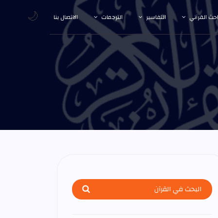
🌙
احث القرآني
التفاسير
الترجمات
الاتصال بنا