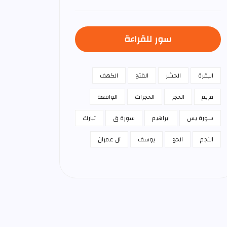
سور للقراءة
البقرة
الحشر
الفتح
الكهف
مريم
الحجر
الحجرات
الواقعة
سورة يس
ابراهيم
سورة ق
تبارك
النجم
الحج
يوسف
آل عمران