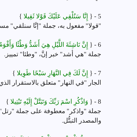
5 - {
إِنَّا سَنُلْقِي عَلَيْكَ قَوْلا ثَقِيلا
}
"قولا" مفعول به، جملة "إنَّا سنلقي" مست
6 - {
إِنَّ نَاشِئَةَ اللَّيْلِ هِيَ أَشَدُّ وَطْئًا وَأَقْوَ
جملة "هي أشد" خبر إنَّ، "وطئا" تمييز.
7 - {
إِنَّ لَكَ فِي النَّهَارِ سَبْحًا طَوِيلا
}
الجار "في النهار" متعلق بالاستقرار الذي 
8 - {
وَاذْكُرِ اسْمَ رَبِّكَ وَتَبَتَّلْ إِلَيْهِ تَبْتِيلا
}
والمصدر التبتُّل.