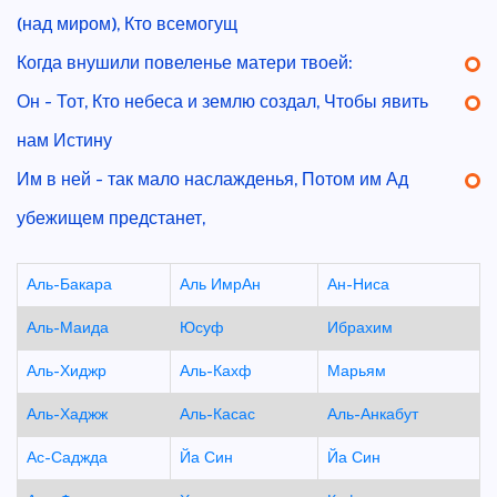
(над миром), Кто всемогущ
Когда внушили повеленье матери твоей:
Он - Тот, Кто небеса и землю создал, Чтобы явить
нам Истину
Им в ней - так мало наслажденья, Потом им Ад
убежищем предстанет,
Аль-Бакара
Аль ИмрАн
Ан-Ниса
Аль-Маида
Юсуф
Ибрахим
Аль-Хиджр
Аль-Кахф
Марьям
Аль-Хаджж
Аль-Касас
Аль-Анкабут
Ас-Саджда
Йа Син
Йа Син