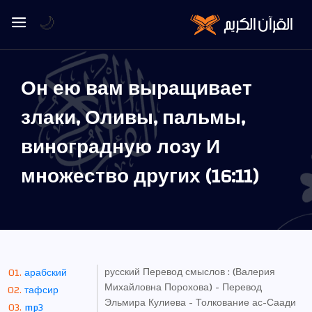
🌙
Он ею вам выращивает
злаки, Оливы, пальмы,
виноградную лозу И
множество других (16:11)
русский Перевод смыслов : (Валерия
арабский
Михайловна Порохова) - Перевод
тафсир
Эльмира Кулиева - Толкование ас-Саади
mp3