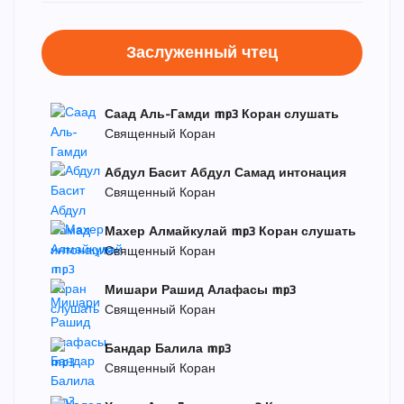
Заслуженный чтец
Саад Аль-Гамди mp3 Коран слушать
Священный Коран
Абдул Басит Абдул Самад интонация
Священный Коран
Махер Алмайкулай mp3 Коран слушать
Священный Коран
Мишари Рашид Алафасы mp3
Священный Коран
Бандар Балила mp3
Священный Коран