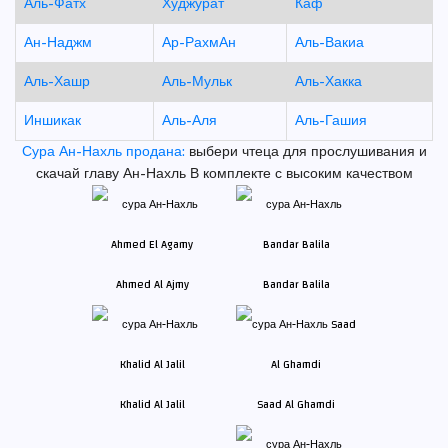
Аль-Фатх
Худжурат
Каф
Ан-Наджм
Ар-РахмАн
Аль-Вакиа
Аль-Хашр
Аль-Мульк
Аль-Хакка
Иншикак
Аль-Аля
Аль-Гашия
Сура Ан-Нахль продана:
выбери чтеца для прослушивания и
скачай главу Ан-Нахль В комплекте с высоким качеством
Ahmed Al Ajmy
Bandar Balila
Khalid Al Jalil
Saad Al Ghamdi