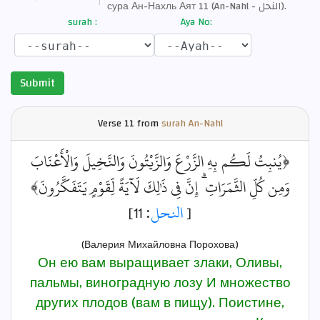
сура Ан-Нахль Аят 11 (An-Nahl - النحل).
surah :
Aya No:
Submit
Verse
11 from
surah An-Nahl
﴿يُنبِتُ لَكُم بِهِ الزَّرْعَ وَالزَّيْتُونَ وَالنَّخِيلَ وَالْأَعْنَابَ
وَمِن كُلِّ الثَّمَرَاتِ ۗ إِنَّ فِي ذَٰلِكَ لَآيَةً لِّقَوْمٍ يَتَفَكَّرُونَ﴾
: 11]
النحل
[
(Валерия Михайловна Порохова)
Он ею вам выращивает злаки, Оливы,
пальмы, виноградную лозу И множество
других плодов (вам в пищу). Поистине,