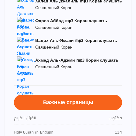
Халед Аль Джалиль mp3 Коран слушать
Священный Коран
Фарес Аббад mp3 Коран слушать
Священный Коран
Вадих Аль-Ямани mp3 Коран слушать
Священный Коран
Ахмед Аль-Аджми mp3 Коран слушать
Священный Коран
Важные страницы
مكتوب
القرآن الكريم
Holy Quran in English
114