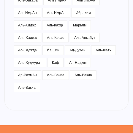
Аль-Бакара
Аль ИмрАн
Аль ИмрАн
Аль ИмрАн
Аль ИмрАн
Ибрахим
Аль-Хиджр
Аль-Кахф
Марьям
Аль-Хаджж
Аль-Касас
Аль-Анкабут
Ас-Саджда
Йа Син
Ад-ДухАн
Аль-Фатх
Аль-Худжурат
Каф
Ан-Наджм
Ар-РахмАн
Аль-Вакиа
Аль-Вакиа
Аль-Вакиа