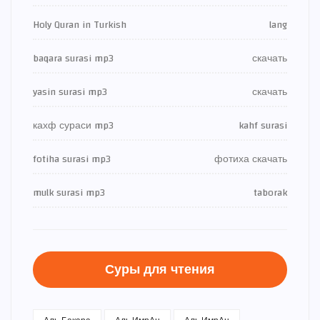
Holy Quran in Turkish
lang
baqara surasi mp3
скачать
yasin surasi mp3
скачать
кахф сураси mp3
kahf surasi
fotiha surasi mp3
фотиха скачать
mulk surasi mp3
taborak
Суры для чтения