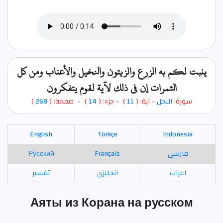
ينبت لكم به الزرع والزيتون والنخيل والأعناب ومن كل
الثمرات إن في ذلك لآية لقوم يتفكرون
)
268
) - صفحة: (
14
- جزء: (
)
11
- آية: (
النحل
سورة:
English
Türkçe
Indonesia
Русский
Français
فارسی
اعراب
انجليزي
تفسير
Аяты из Корана на русском