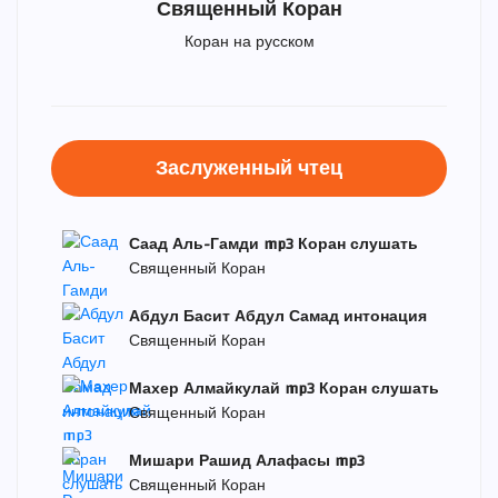
Священный Коран
Коран на русском
Заслуженный чтец
Саад Аль-Гамди mp3 Коран слушать
Священный Коран
Абдул Басит Абдул Самад интонация
Священный Коран
Махер Алмайкулай mp3 Коран слушать
Священный Коран
Мишари Рашид Алафасы mp3
Священный Коран