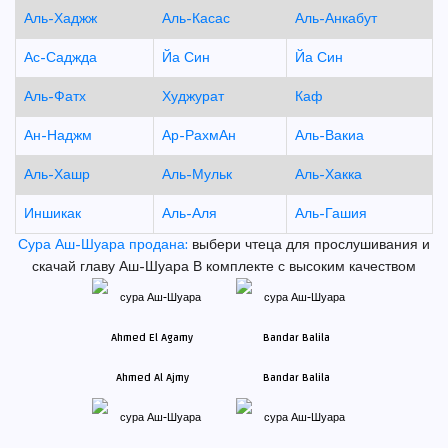
Аль-Хаджж
Аль-Касас
Аль-Анкабут
Ас-Саджда
Йа Син
Йа Син
Аль-Фатх
Худжурат
Каф
Ан-Наджм
Ар-РахмАн
Аль-Вакиа
Аль-Хашр
Аль-Мульк
Аль-Хакка
Иншикак
Аль-Аля
Аль-Гашия
Сура Аш-Шуара продана:
выбери чтеца для прослушивания и
скачай главу Аш-Шуара В комплекте с высоким качеством
Ahmed Al Ajmy
Bandar Balila