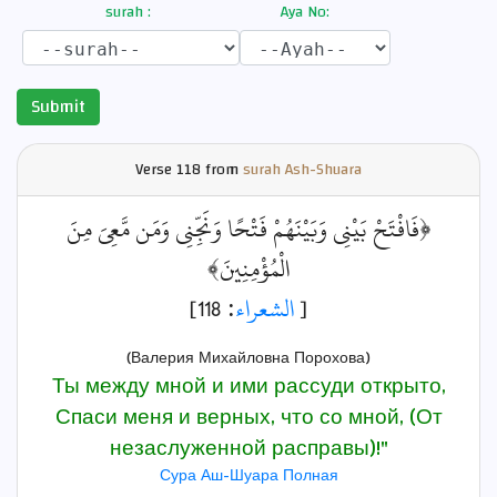
surah :
Aya No:
Submit
Verse
118 from
surah Ash-Shuara
﴿فَافْتَحْ بَيْنِي وَبَيْنَهُمْ فَتْحًا وَنَجِّنِي وَمَن مَّعِيَ مِنَ
الْمُؤْمِنِينَ﴾
: 118]
الشعراء
[
(Валерия Михайловна Порохова)
Ты между мной и ими рассуди открыто,
Спаси меня и верных, что со мной, (От
незаслуженной расправы)!"
Сура Аш-Шуара Полная