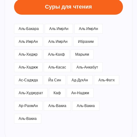
Суры для чтения
Аль-Бакара
Аль ИмрАн
Аль ИмрАн
Аль ИмрАн
Аль ИмрАн
Ибрахим
Аль-Хиджр
Аль-Кахф
Марьям
Аль-Хаджж
Аль-Касас
Аль-Анкабут
Ас-Саджда
Йа Син
Ад-ДухАн
Аль-Фатх
Аль-Худжурат
Каф
Ан-Наджм
Ар-РахмАн
Аль-Вакиа
Аль-Вакиа
Аль-Вакиа