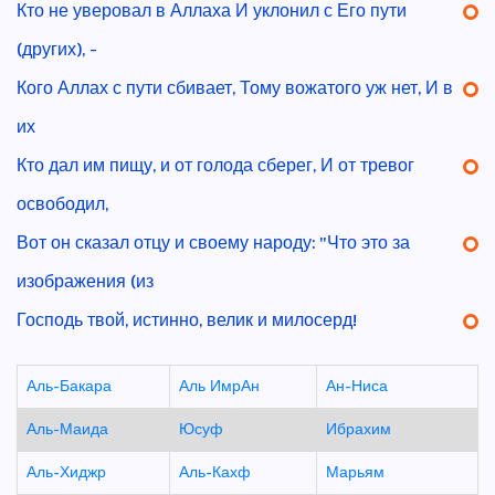
Кто не уверовал в Аллаха И уклонил с Его пути
(других), -
Кого Аллах с пути сбивает, Тому вожатого уж нет, И в
их
Кто дал им пищу, и от голода сберег, И от тревог
освободил,
Вот он сказал отцу и своему народу: "Что это за
изображения (из
Господь твой, истинно, велик и милосерд!
Аль-Бакара
Аль ИмрАн
Ан-Ниса
Аль-Маида
Юсуф
Ибрахим
Аль-Хиджр
Аль-Кахф
Марьям