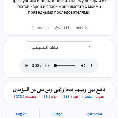
преступники и беззаконники. Посему покарай их
лютой карой и спаси меня вместе с моими
праведными последователями.
Ayah 118
Previous
Next
اختيار قارئ الآية
فافتح بيني وبينهم فتحا ونجني ومن معي من المؤمنين
)
372
) - صفحة: (
19
- جزء: (
)
118
- آية: (
الشعراء
سورة:
English
Türkçe
Indonesia