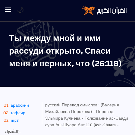
🌙
Ты между мной и ими
рассуди открыто, Спаси
меня и верных, что (26:118)
русский Перевод смыслов : (Валерия
арабский
Михайловна Порохова) - Перевод
тафсир
Эльмира Кулиева - Толкование ас-Саади
mp3
сура Аш-Шуара Аят 118 (Ash-Shuara -
الشعراء).