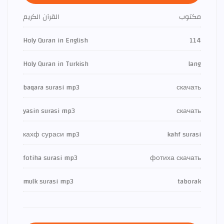
مكتوب
القرآن الكريم
Holy Quran in English
114
Holy Quran in Turkish
lang
baqara surasi mp3
скачать
yasin surasi mp3
скачать
кахф сураси mp3
kahf surasi
fotiha surasi mp3
фотиха скачать
mulk surasi mp3
taborak