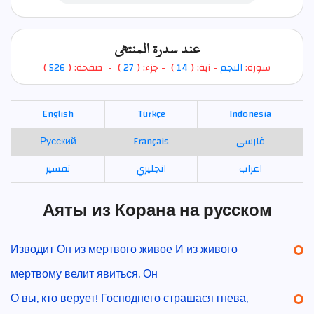
عند سدرة المنتهى
)
526
) - صفحة: (
27
- جزء: (
)
14
- آية: (
النجم
سورة:
English
Türkçe
Indonesia
Русский
Français
فارسی
اعراب
انجليزي
تفسير
Аяты из Корана на русском
Изводит Он из мертвого живое И из живого
мертвому велит явиться. Он
О вы, кто верует! Господнего страшася гнева,