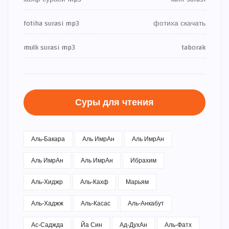
fotiha surasi mp3
фотиха скачать
mulk surasi mp3
taborak
Суры для чтения
Аль-Бакара
Аль ИмрАн
Аль ИмрАн
Аль ИмрАн
Аль ИмрАн
Ибрахим
Аль-Хиджр
Аль-Кахф
Марьям
Аль-Хаджж
Аль-Касас
Аль-Анкабут
Ас-Саджда
Йа Син
Ад-ДухАн
Аль-Фатх