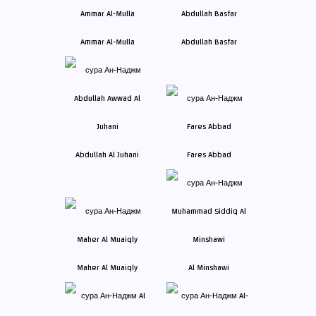
Ammar Al-Mulla
Abdullah Basfar
Abdullah Al Juhani
Fares Abbad
Maher Al Muaiqly
Al Minshawi