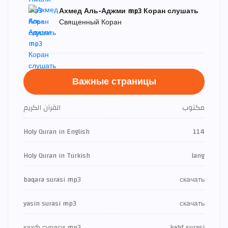
Ахмед Аль-Аджми mp3 Коран слушать
Священный Коран
Важные страницы
مكتوب
القرآن الكريم
Holy Quran in English
114
Holy Quran in Turkish
lang
baqara surasi mp3
скачать
yasin surasi mp3
скачать
кахф сураси mp3
kahf surasi