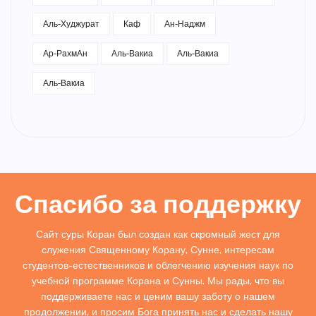
Аль-Худжурат
Каф
Ан-Наджм
Ар-РахмАн
Аль-Вакиа
Аль-Вакиа
Аль-Вакиа
Спасибо за поддержку
Сайт суры Коран был создан как скромный жест для
служения Священному Корану, Сунне, интересам
студентов-естественников и облегчению изучения наук по
учебной программе Корана и Сунны. Мы рады, что вы
поддерживаете нас и ценим вашу заботу о нашем
продолжении, и просим Бога принять нас и сделать нашу