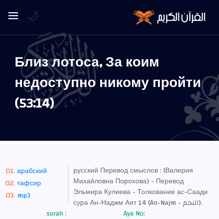
🌙
Близ лотоса, За коим
недоступно никому пройти
(53:14)
русский Перевод смыслов : (Валерия
арабский
Михайловна Порохова) - Перевод
тафсир
Эльмира Кулиева - Толкование ас-Саади
mp3
сура Ан-Наджм Аят 14 (An-Najm - النجم).
surah :
Aya No: