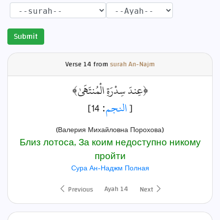
Submit
Verse
14 from
surah An-Najm
﴿عِندَ سِدْرَةِ الْمُنتَهَىٰ﴾
: 14]
النجم
[
(Валерия Михайловна Порохова)
Близ лотоса, За коим недоступно никому
пройти
Сура Ан-Наджм Полная
Ayah 14
Previous
Next