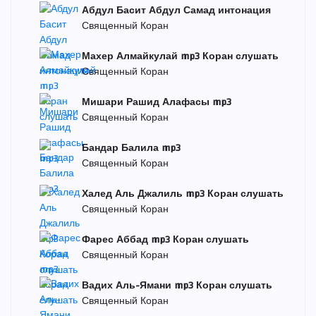
Абдул Басит Абдул Самад интонация
Священный Коран
Махер Алмайкулай mp3 Коран слушать
Священный Коран
Мишари Рашид Алафасы mp3
Священный Коран
Бандар Балила mp3
Священный Коран
Халед Аль Джалиль mp3 Коран слушать
Священный Коран
Фарес Аббад mp3 Коран слушать
Священный Коран
Вадих Аль-Ямани mp3 Коран слушать
Священный Коран