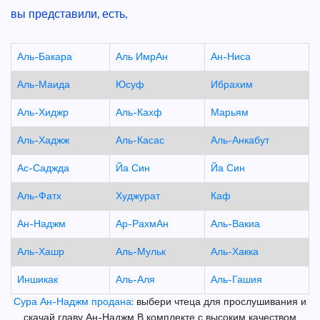
вы представили, есть,
Аль-Бакара
Аль ИмрАн
Ан-Ниса
Аль-Маида
Юсуф
Ибрахим
Аль-Хиджр
Аль-Кахф
Марьям
Аль-Хаджж
Аль-Касас
Аль-Анкабут
Ас-Саджда
Йа Син
Йа Син
Аль-Фатх
Худжурат
Каф
Ан-Наджм
Ар-РахмАн
Аль-Вакиа
Аль-Хашр
Аль-Мульк
Аль-Хакка
Иншикак
Аль-Аля
Аль-Гашия
Сура Ан-Наджм продана:
выбери чтеца для прослушивания и
скачай главу Ан-Наджм В комплекте с высоким качеством