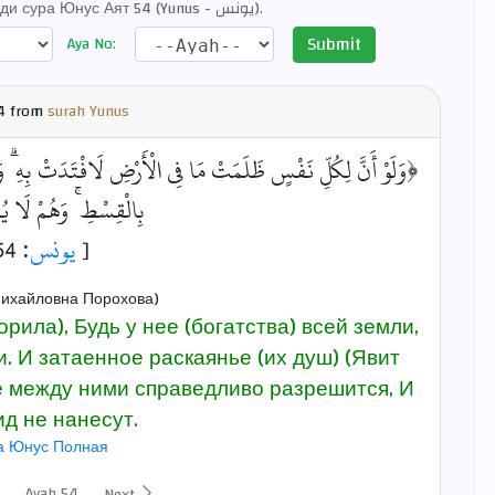
Кулиева - Толкование ас-Саади сура Юнус Аят 54 (Yunus - يونس).
Submit
Aya No:
4 from
surah Yunus
وَلَوْ أَنَّ لِكُلِّ نَفْسٍ ظَلَمَتْ مَا فِي الْأَرْضِ لَافْتَدَتْ بِهِ ۗ وَأَسَر
بِالْقِسْطِ ۚ وَهُمْ لَا ﴾
: 54]
يونس
[
ихайловна Порохова)
орила), Будь у нее (богатства) всей земли,
и. И затаенное раскаянье (их душ) (Явит
Все между ними справедливо разрешится, И
ид не нанесут.
а Юнус Полная
Ayah 54