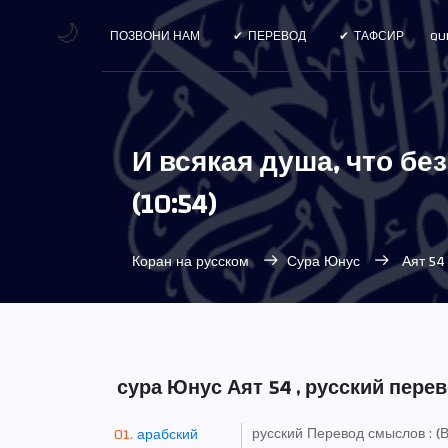
🌙
ПОЗВОНИ НАМ
ПЕРЕВОД
ТАФСИР
QU
И всякая душа, что без
(10:54)
Коран на русском
Сура Юнус
Аят 54
сура Юнус Аят 54 , русский перев
русский Перевод смыслов : 
арабский