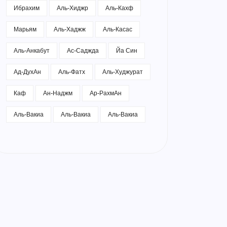
Ибрахим
Аль-Хиджр
Аль-Кахф
Марьям
Аль-Хаджж
Аль-Касас
Аль-Анкабут
Ас-Саджда
Йа Син
Ад-ДухАн
Аль-Фатх
Аль-Худжурат
Каф
Ан-Наджм
Ар-РахмАн
Аль-Вакиа
Аль-Вакиа
Аль-Вакиа