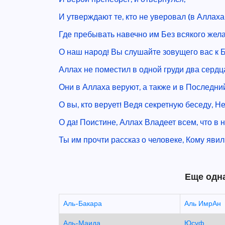
И утверждают те, кто не уверовал (в Аллаха
Где пребывать навечно им Без всякого жел
О наш народ! Вы слушайте зовущего вас к Б
Аллах не поместил в одной груди два сердц
Они в Аллаха веруют, а также и в Последн
О вы, кто верует! Ведя секретную беседу, Не
О да! Поистине, Аллах Владеет всем, что в 
Ты им прочти рассказ о человеке, Кому яви
Еще одна
Аль-Бакара
Аль ИмрАн
Аль-Маида
Юсуф