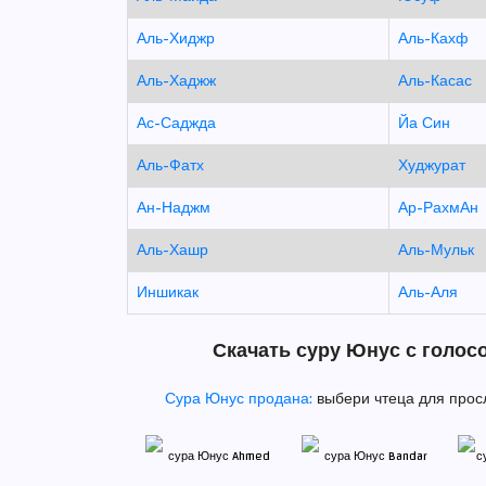
Аль-Хиджр
Аль-Кахф
Аль-Хаджж
Аль-Касас
Ас-Саджда
Йа Син
Аль-Фатх
Худжурат
Ан-Наджм
Ар-РахмАн
Аль-Хашр
Аль-Мульк
Иншикак
Аль-Аля
Скачать суру Юнус с голос
Сура Юнус продана:
выбери чтеца для прос