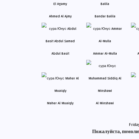
Ahmed Al Ajmy
Bandar Balila
Abdul Basit
Ammar Al-Mulla
A
Maher Al Muaiqly
Al Minshawi
Frida
Пожалуйста, помолит