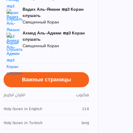
Вадих Аль-Ямани mp3 Коран
слушать
Священный Коран
Ахмед Аль-Аджми mp3 Коран
слушать
Священный Коран
Важные страницы
مكتوب
القرآن الكريم
Holy Quran in English
114
Holy Quran in Turkish
lang