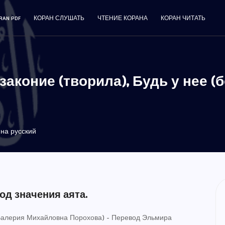
RAN PDF
КОРАН СЛУШАТЬ
ЧТЕНИЕ КОРАНА
КОРАН ЧИТАТЬ
законие (творила), Будь у нее (
 на русский
од значения аята.
(Валерия Михайловна Порохова) - Перевод Эльмира