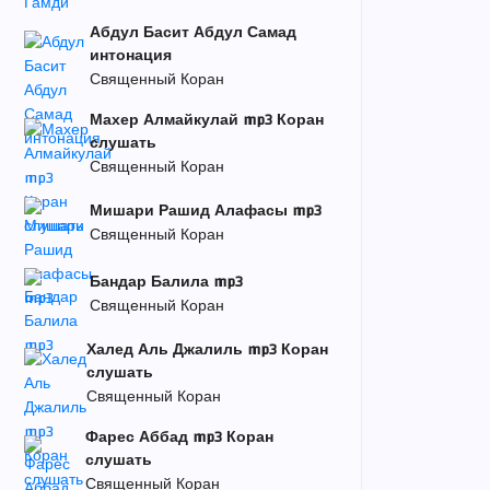
Абдул Басит Абдул Самад
интонация
Священный Коран
Махер Алмайкулай mp3 Коран
слушать
Священный Коран
Мишари Рашид Алафасы mp3
Священный Коран
Бандар Балила mp3
Священный Коран
Халед Аль Джалиль mp3 Коран
слушать
Священный Коран
Фарес Аббад mp3 Коран
слушать
Священный Коран