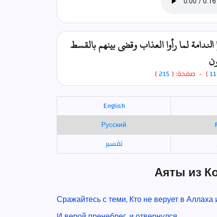
لندامة لما رأوا العذاب وقضي بينهم بالقسط
ون
)
215
) - صفحة: (
11
English
Русский
تفسير
Аяты из К
Сражайтесь с теми, Кто не верует в Аллаха
И верой пренебрег, и отвернулся,