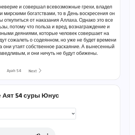
 неверие и совершал всевозможные грехи, владел
и мирскими богатствами, то в День воскресения он
бы откупиться от наказания Аллаха. Однако это все
зы, потому что польза и вред, вознаграждение и
рными деяниями, которые человек совершает на
дут сожалеть о содеянном, но уже не будет времени
гда они утаят собственное раскаяние. А вынесенный
аведливым, и они ничуть не будут обижены.
Ayah 54
Next
 Аят 54 суры Юнус
اختيار قارئ الآية