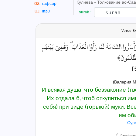
тафсир
mp3
surah :
Verse
5
﴿ُّوا النَّدَامَةَ لَمَّا رَأَوُا الْعَذَابَ ۖ وَقُضِيَ بَيْنَهُم
يُظْلَمُونَ
(Валерия М
И всякая душа, что беззаконие (тв
Их отдала б, чтоб откупиться им
себя) при виде (горькой) муки. 
им об
Сур