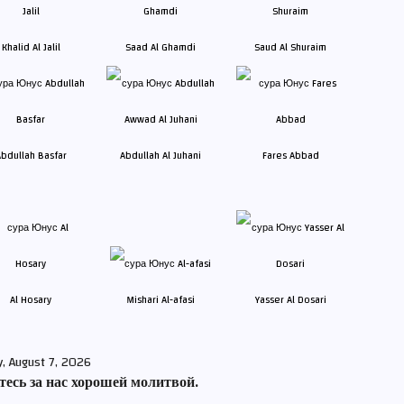
Khalid Al Jalil
Saad Al Ghamdi
Saud Al Shuraim
bdullah Basfar
Abdullah Al Juhani
Fares Abbad
Al Hosary
Mishari Al-afasi
Yasser Al Dosari
y, August 7, 2026
есь за нас хорошей молитвой.