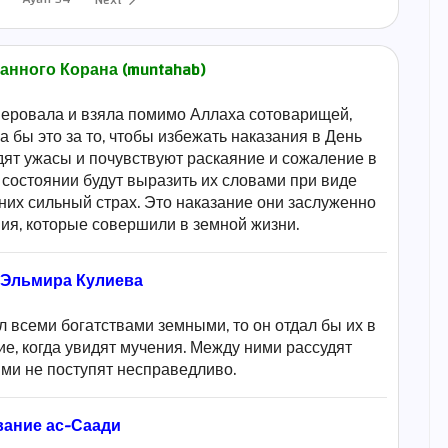
Next
анного Корана (muntahab)
уверовала и взяла помимо Аллаха сотоварищей,
а бы это за то, чтобы избежать наказания в День
дят ужасы и почувствуют раскаяние и сожаление в
в состоянии будут выразить их словами при виде
них сильный страх. Это наказание они заслуженно
ния, которые совершили в земной жизни.
 Эльмира Кулиева
 всеми богатствами земными, то он отдал бы их в
ие, когда увидят мучения. Между ними рассудят
ими не поступят несправедливо.
вание ас-Саади