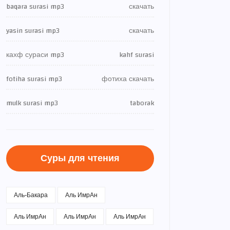
baqara surasi mp3
скачать
yasin surasi mp3
скачать
кахф сураси mp3
kahf surasi
fotiha surasi mp3
фотиха скачать
mulk surasi mp3
taborak
Суры для чтения
Аль-Бакара
Аль ИмрАн
Аль ИмрАн
Аль ИмрАн
Аль ИмрАн