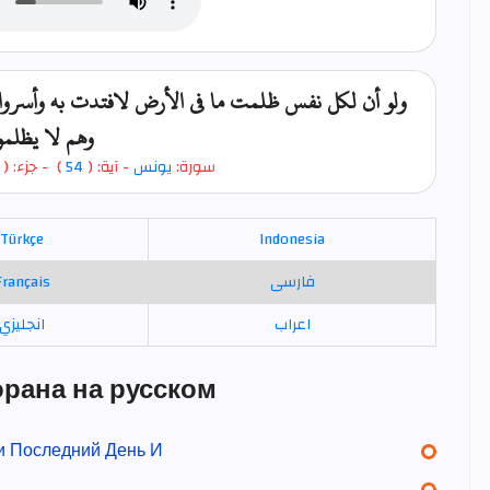
ولو أن لكل نفس ظلمت ما في الأرض لافتدت به وأسروا ا
وهم لا يظلم
- جزء: (
)
54
- آية: (
يونس
سورة:
Türkçe
Indonesia
Français
فارسی
اعراب
انجليزي
орана на русском
 и Последний День И