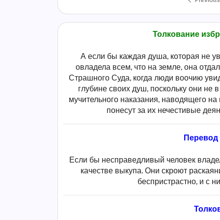
Previous
Толкование избр
А если бы каждая душа, которая не 
овладела всем, что на земле, она отдал
Страшного Суда, когда люди воочию уви
глубине своих душ, поскольку они не 
мучительного наказания, наводящего на 
понесут за их нечестивые дея
Перевод
Если бы несправедливый человек владел
качестве выкупа. Они скроют раскаян
беспристрастно, и с н
Толко