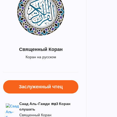
Священный Коран
Коран на русском
Заслуженный чтец
Саад Аль-Гамди mp3 Коран
слушать
Священный Коран