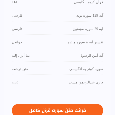
قرآن کریم انگلیسی
114
آیه 129 سوره توبه
فارسی
آیه 29 سوره مؤمنون
فارسی
تفسیر آیه ۸ سوره مائده
خواندن
آیه آمن الرسول
بما أنزل إليه
سوره کوثر به انگلیسی
متن ترجمه
قاری عبدالرحمن مسعد
mp3
قرائت متن سوره قرآن كامل