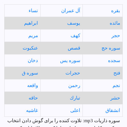
بقره
آل عمران
نساء
مائده
يوسف
ابراهيم
حجر
كهف
مريم
سوره حج
قصص
عنكبوت
سجده
سوره يس
دخان
فتح
حجرات
سوره ق
نجم
رحمن
واقعه
حشر
تبارك
حاقه
انشقاق
اعلى
غاشيه
سوره ذاريات mp3: تلاوت کننده را برای گوش دادن انتخاب