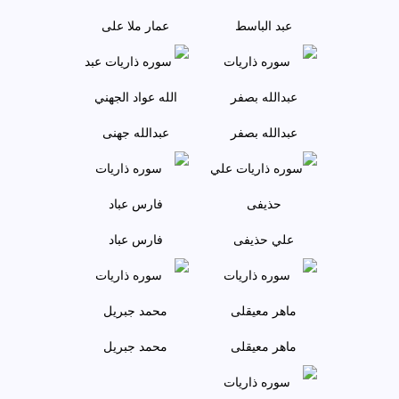
عبد الباسط
عمار ملا علی
عبدالله بصفر
عبدالله جهنی
علي حذيفی
فارس عباد
ماهر معيقلی
محمد جبريل