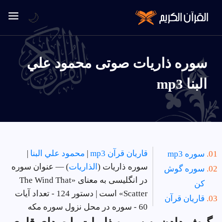
🌙
سوره ذاريات صوتی محمود علي
البنا mp3
قاریان قرآن mp3
|
محمود علي البنا
|
سوره mp3
سوره ذاريات (
الذاريات
) — عنوان سوره
سوره گوش
در انگلیسی به معنای «The Wind That
کن
Scatter» است | دستور 124 - تعداد آیات
قاریان قرآن
60 - سوره در
محل نزول سوره مکه