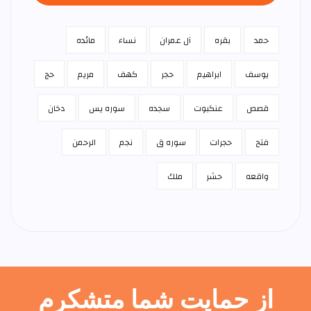
حمد
بقره
آل عمران
نساء
مائده
يوسف
ابراهيم
حجر
كهف
مريم
حج
قصص
عنكبوت
سجده
سوره يس
دخان
فتح
حجرات
سوره ق
نجم
الرحمن
واقعه
حشر
ملك
از حمایت شما متشکرم