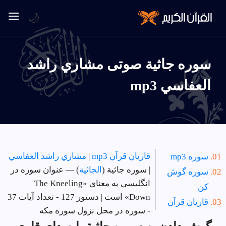
🌙
سوره جاثية صوتی مشاري راشد
العفاسي mp3
قاریان قرآن mp3
|
مشاري راشد العفاسي
سوره mp3
| سوره جاثية (
الجاثية
) — عنوان سوره در
سوره گوش
انگلیسی به معنای «The Kneeling
کن
Down» است | دستور 127 - تعداد آیات 37
قاریان قرآن
- سوره در
محل نزول سوره مکه