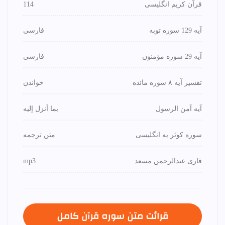
قرآن کریم انگلیسی
114
آیه 129 سوره توبه
فارسی
آیه 29 سوره مؤمنون
فارسی
تفسیر آیه ۸ سوره مائده
خواندن
آیه آمن الرسول
بما أنزل إليه
سوره کوثر به انگلیسی
متن ترجمه
قاری عبدالرحمن مسعد
mp3
قرائت متن سوره قرآن كامل