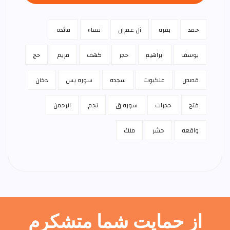
حمد
بقره
آل عمران
نساء
مائده
يوسف
ابراهيم
حجر
كهف
مريم
حج
قصص
عنكبوت
سجده
سوره يس
دخان
فتح
حجرات
سوره ق
نجم
الرحمن
واقعه
حشر
ملك
از حمایت شما متشکرم