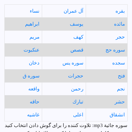
بقره
آل عمران
نساء
مائده
يوسف
ابراهيم
حجر
كهف
مريم
سوره حج
قصص
عنكبوت
سجده
سوره يس
دخان
فتح
حجرات
سوره ق
نجم
رحمن
واقعه
حشر
تبارك
حاقه
انشقاق
اعلى
غاشيه
سوره جاثية mp3: تلاوت کننده را برای گوش دادن انتخاب کنید