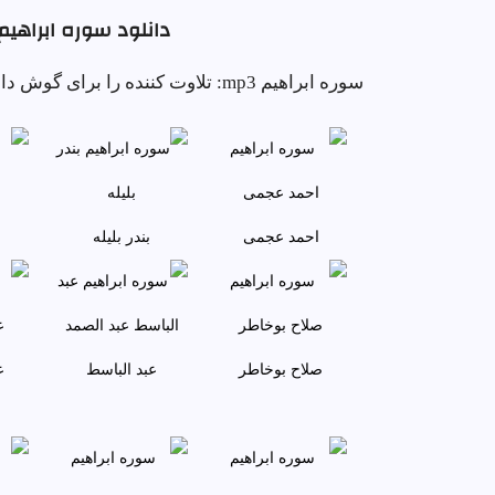
دانلود سوره ابراهيم
سوره ابراهيم mp3: تلاوت کننده را بر
احمد عجمى
بندر بليله
صلاح بوخاطر
عبد الباسط
ع