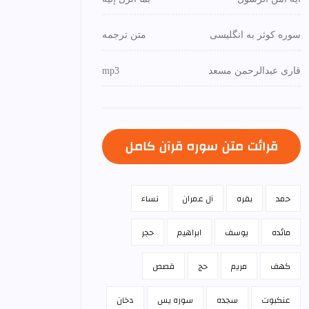
سوره کوثر به انگلیسی
متن ترجمه
قاری عبدالرحمن مسعد
mp3
قرائت متن سوره قرآن كامل
حمد
بقره
آل عمران
نساء
مائده
يوسف
ابراهيم
حجر
كهف
مريم
حج
قصص
عنكبوت
سجده
سوره يس
دخان