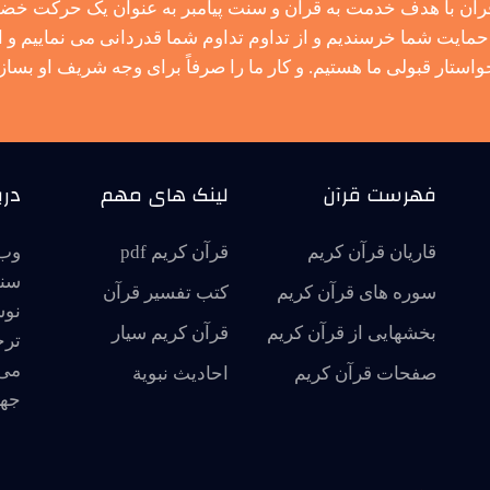
آن با هدف خدمت به قرآن و سنت پیامبر به عنوان یک حرکت خضوع
مایت شما خرسندیم و از تداوم تداوم شما قدردانی می نماییم و از
واستار قبولی ما هستیم. و کار ما را صرفاً برای وجه شریف او بساز.
فهرست قرآن
لینک های مهم
درب
قاریان قرآن کریم
قرآن کریم pdf
وب 
سنت
سوره های قرآن کریم
کتب تفسیر قرآن
نوش
بخشهایی از قرآن کریم
قرآن کریم سیار
ترج
می 
صفحات قرآن کریم
احاديث نبوية
جها