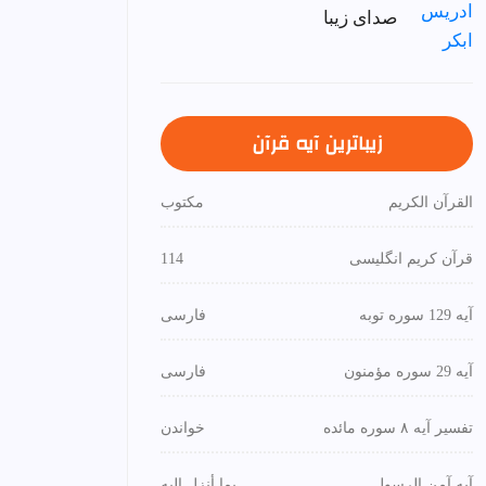
صدای زیبا
زیباترین آیه قرآن
القرآن الكريم
مكتوب
قرآن کریم انگلیسی
114
آیه 129 سوره توبه
فارسی
آیه 29 سوره مؤمنون
فارسی
تفسیر آیه ۸ سوره مائده
خواندن
آیه آمن الرسول
بما أنزل إليه