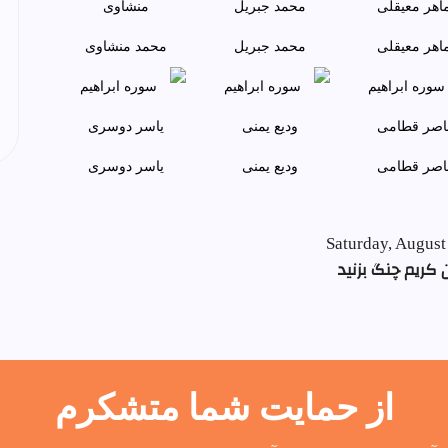
اهر معيقلی
محمد جبريل
محمد منشاوی
اصر قطامی
وديع يمنی
ياسر دوسری
Saturday, August
 کریم چنگ بزنید
از حمایت شما متشکرم