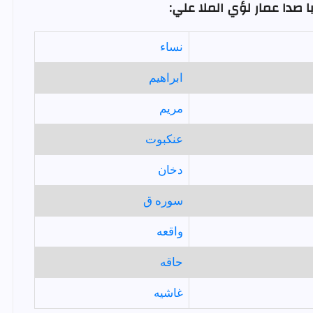
 صدا عمار لؤي الملا علي:
نساء
ابراهيم
مريم
عنكبوت
دخان
سوره ق
واقعه
حاقه
غاشيه