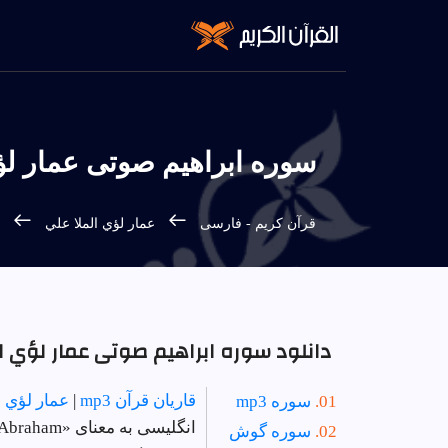
سوره ابراهيم صوتی عمار لؤي ا
س
قرآن كريم - فارسى
عمار لؤي الملا علي
دانلود سوره ابراهيم صوتی عمار لؤي المل
قاریان قرآن mp3
|
عمار لؤي ا
سوره mp3
انگلیسی به معنای «Abraham» است | دستور 168 - تعداد آیات 52 - سوره در
سوره گوش