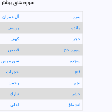
سوره های بیشتر با
بقره
آل عمران
مائده
يوسف
حجر
كهف
سوره حج
قصص
سجده
سوره يس
فتح
حجرات
نجم
رحمن
حشر
تبارك
انشقاق
اعلى