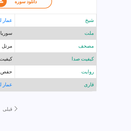
دانلود سوره
شيخ
عمار ل
ملت
سوريا
مصحف
مرتل
کیفیت صدا
کیفیت ب
روايت
حفص ع
قارى
عمار ل
قبلى