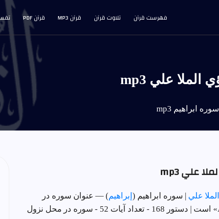
فهرست قرآن
تلاوت قرآن
قرآن MP3
قرآن PDF
تفسی
لملا علي mp3
وره ابراهيم mp3
ا علي mp3
لملا علي
| سوره ابراهيم (
إبراهيم
) — عنوان سوره در
محل نزول