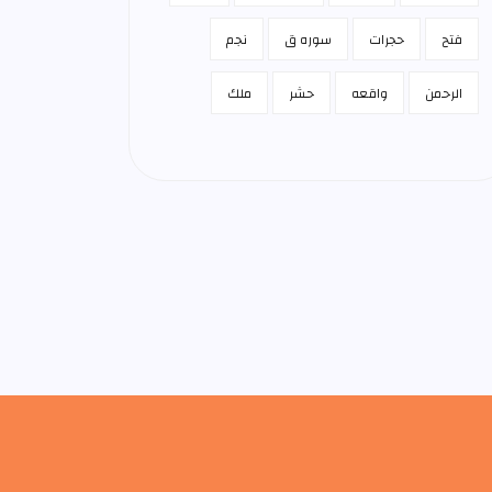
فتح
حجرات
سوره ق
نجم
الرحمن
واقعه
حشر
ملك