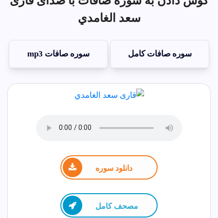
گوش دادن به سوره صافات با صدای قاری
سعد الغامدي
سوره صافات کامل
سوره صافات mp3
دانلود سوره
مصحف كامل