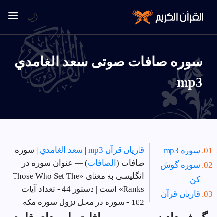
🌙
سوره صافات صوتی سعد الغامدي
mp3
قاریان قرآن mp3
|
سعد الغامدي
| سوره
سوره mp3
صافات (
الصافات
) — عنوان سوره در
سوره گوش
انگلیسی به معنای «Those Who Set The
کن
Ranks» است | دستور 44 - تعداد آیات
قاریان قرآن
182 - سوره در
محل نزول سوره مکه