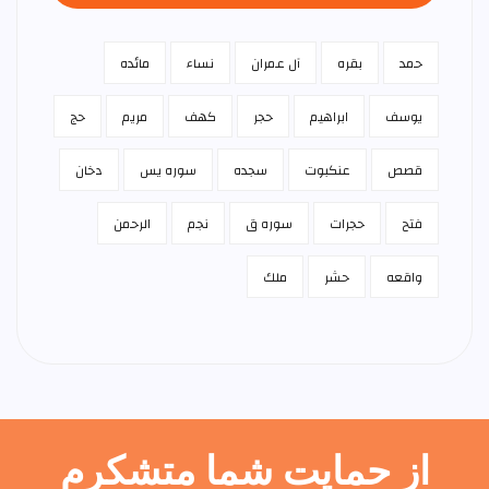
حمد
بقره
آل عمران
نساء
مائده
يوسف
ابراهيم
حجر
كهف
مريم
حج
قصص
عنكبوت
سجده
سوره يس
دخان
فتح
حجرات
سوره ق
نجم
الرحمن
واقعه
حشر
ملك
از حمایت شما متشکرم