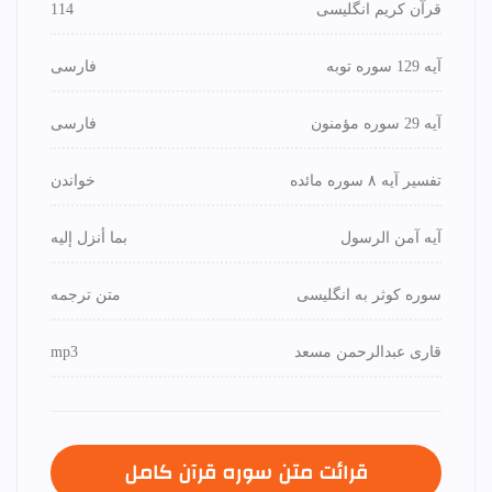
قرآن کریم انگلیسی
114
آیه 129 سوره توبه
فارسی
آیه 29 سوره مؤمنون
فارسی
تفسیر آیه ۸ سوره مائده
خواندن
آیه آمن الرسول
بما أنزل إليه
سوره کوثر به انگلیسی
متن ترجمه
قاری عبدالرحمن مسعد
mp3
قرائت متن سوره قرآن كامل