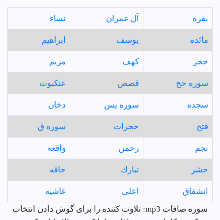
بقره
آل عمران
نساء
مائده
يوسف
ابراهيم
حجر
كهف
مريم
سوره حج
قصص
عنكبوت
سجده
سوره يس
دخان
فتح
حجرات
سوره ق
نجم
رحمن
واقعه
حشر
تبارك
حاقه
انشقاق
اعلى
غاشيه
سوره صافات mp3: تلاوت کننده را برای گوش دادن انتخاب