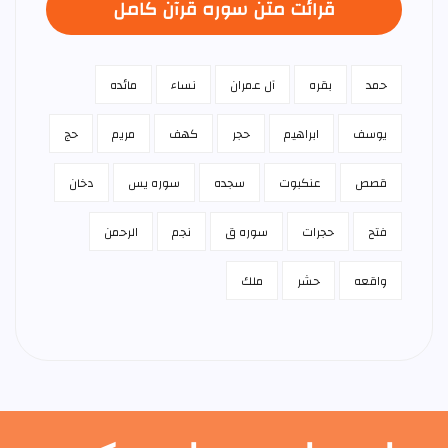
قرائت متن سوره قرآن كامل
حمد
بقره
آل عمران
نساء
مائده
يوسف
ابراهيم
حجر
كهف
مريم
حج
قصص
عنكبوت
سجده
سوره يس
دخان
فتح
حجرات
سوره ق
نجم
الرحمن
واقعه
حشر
ملك