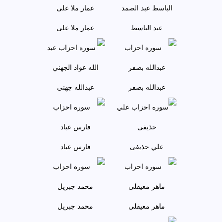
عبد الباسط
عمار ملا علی
عبدالله بصفر
عبدالله جهنی
علي حذيفی
فارس عباد
ماهر معيقلی
محمد جبريل