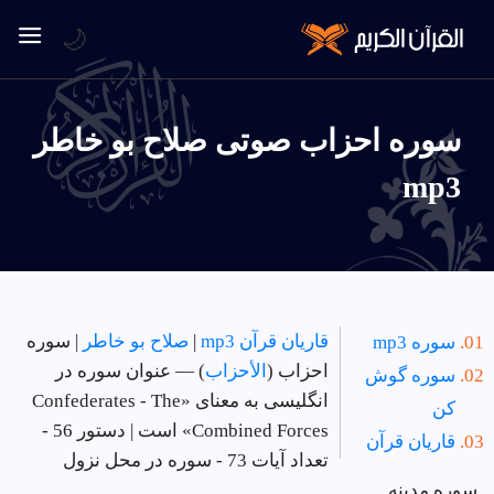
🌙
سوره احزاب صوتی صلاح بو خاطر
mp3
قاریان قرآن mp3
|
صلاح بو خاطر
| سوره
سوره mp3
احزاب (
الأحزاب
) — عنوان سوره در
سوره گوش
انگلیسی به معنای «Confederates - The
کن
Combined Forces» است | دستور 56 -
قاریان قرآن
تعداد آیات 73 - سوره در
محل نزول
سوره مدینه