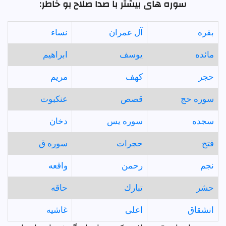
سوره های بیشتر با صدا صلاح بو خاطر:
بقره
آل عمران
نساء
مائده
يوسف
ابراهيم
حجر
كهف
مريم
سوره حج
قصص
عنكبوت
سجده
سوره يس
دخان
فتح
حجرات
سوره ق
نجم
رحمن
واقعه
حشر
تبارك
حاقه
انشقاق
اعلى
غاشيه