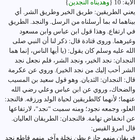
الآية: 10 {
وهديناه النجدين
}
يعني الطريقين: طريق الخير وطريق الشر. أي
بيناهما له بما أرسلناه من الرسل. والنجد. الطريق
في ارتفاع. وهذا قول ابن عباس وابن مسعود
وغيرهما. وروى قتادة قال: ذكر لنا أن النبي صلى
الله عليه وسلم كان يقول: (يا أيها الناس، إنما هما
النجدان: نجد الخير، ونجد الشر، فلم نجعل نجد
الشر أحب إليك من نجد الخير). وروي عن عكرمة
قال: النجدان: الثديان. وهو قول سعيد بن المسيب
والضحاك، وروي عن ابن عباس وعلي رضي الله
عنهما؛ لأنهما كالطريقين لحياة الولد ورزقه. فالنجد:
العلو، وجمعه نجود؛ ومنه سميت "نجد"، لارتفاعها
عن انخفاض تهامة. فالنجدان: الطريقان العاليان.
قال امرؤ القيس:
فريقان منهم جازع بطن نخلة وآخر منهم قاطع نجد