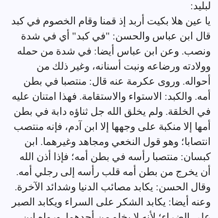
لبليد:
يا عين هلا بكيت أربد إذ قمنا وقام الخصوم في كبد
قال ابن عباس والحسن: "في كبد" أي في شدة
ونصب. وعن ابن عباس أيضا: في شدة من حمله
وولادته ورضاعه ونبت أسنانه، وغير ذلك من
أحواله. وروى عكرمة عنه قال: منتصبا في بطن
أمه. والكبد: الاستواء والاستقامة. فهذا امتنان عليه
في الخلقة. ولم يخلق الله جل ثناؤه دابة في بطن
أمها إلا منكبة على وجهها إلا ابن آدم، فإنه منتصب
انتصابا؛ وهو قول النخعي ومجاهد وغيرهما. ابن
كبسان: منتصبا رأسه في بطن أمه؛ فإذا أذن الله
أن يخرج من بطن أمه قلب رأسه إلى رجلي أمه.
وقال الحسن: يكابد مصائب الدنيا وشدائد الآخرة.
وعنه أيضا: يكابد الشكر على السراء ويكابد الصبر
على الضراء؛ لأنه لا يخلو من أحدهما. ورواه ابن