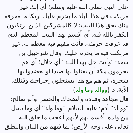
على النبي صلى الله عليه وسلم؛ أي إنك غير
مرتكب في هذا البلد ما يحرم عليك ارتكابه، معرفة
منك بحق هذا البيت؛ لا كالمشركين الذين يرتكبون
الكفر بالله فيه. أي أقسم بهذا البيت المعظم الذي
قد عرفت حرمته، فأنت مقيم فيه معظم له، غير
مرتكب فيه ما يحرم عليك. وقال شرحبيل بن
سعد: "وأنت حل بهذا البلد" أي حلال؛ أي هم
يحرمون مكة أن يقتلوا بها صيدا أو يعضدوا بها
شجرة، ثم هم مع هذا يستحلون إخراجك وقتلك.
الآية: 3 {
ووالد وما ولد
}
قال مجاهد وقتادة والضحاك والحسن وأبو صالح:
"ووالد" آدم: عليه السلام. "وما ولد" أي وما نسل
من ولده. أقسم بهم لأنهم أعجب ما خلق الله
تعالى على وجه الأرض؛ لما فيهم من البيان والنطق