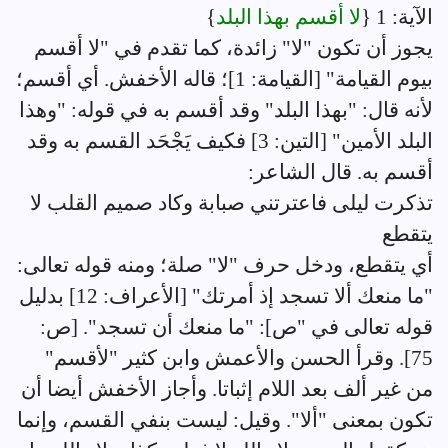
الآية: 1 {
لا أقسم بهذا البلد
}
يجوز أن تكون "لا" زائدة، كما تقدم في "لا أقسم
بيوم القيامة" [القيامة: 1]؛ قاله الأخفش. أي أقسم؛
لأنه قال: "بهذا البلد" وقد أقسم به في قوله: "وهذا
البلد الأمين" [التين: 3] فكيف يَجْحَد القسم به وقد
أقسم به. قال الشاعر:
تذكرت ليلى فاعترتني صبابة وكاد صميم القلب لا
يتقطع
أي يتقطع، ودخل حرف "لا" صلة؛ ومنه قوله تعالى:
"ما منعك ألا تسجد إذ أمرتك" [الأعراف: 12] بدليل
قوله تعالى في "ص]: "ما منعك أن تسجد". [ص:
75]. وقرأ الحسن والأعمش وابن كثير "لأقسم"
من غير ألف بعد اللام إثباتا. وأجاز الأخفش أيضا أن
تكون بمعنى "ألا". وقيل: ليست بنفي القسم، وإنما