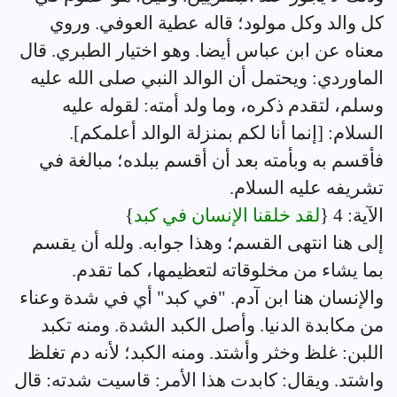
كل والد وكل مولود؛ قاله عطية العوفي. وروي
معناه عن ابن عباس أيضا. وهو اختيار الطبري. قال
الماوردي: ويحتمل أن الوالد النبي صلى الله عليه
وسلم، لتقدم ذكره، وما ولد أمته: لقوله عليه
السلام: [إنما أنا لكم بمنزلة الوالد أعلمكم].
فأقسم به وبأمته بعد أن أقسم ببلده؛ مبالغة في
تشريفه عليه السلام.
الآية: 4 {
لقد خلقنا الإنسان في كبد
}
إلى هنا انتهى القسم؛ وهذا جوابه. ولله أن يقسم
بما يشاء من مخلوقاته لتعظيمها، كما تقدم.
والإنسان هنا ابن آدم. "في كبد" أي في شدة وعناء
من مكابدة الدنيا. وأصل الكبد الشدة. ومنه تكبد
اللبن: غلظ وخثر وأشتد. ومنه الكبد؛ لأنه دم تغلظ
واشتد. ويقال: كابدت هذا الأمر: قاسيت شدته: قال