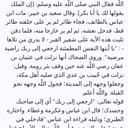
اللّه فقال النبي صلى اللّه عليه وسلم: [إن الملك
يقولها لك يا أبا بكر]. وقال سعيد بن جبير: مات ابن
عباس بالطائف، فجاء طائر لم ير على خلقته طائر
قط، فدخل نعشه، ثم لم ير خارجا منه، فلما دفن
تليت هذه الآية على شفير القبر - لا يدري من تلاها
- : "يا أيتها النفس المطمئنة ارجعي إلى ربك راضية
مرضية". وروى الضحاك أنها نزلت في عثمان بن
عفان رضي اللّه عنه حين وقف بئر رومة. وقيل:
نزلت في خُبيب بن عدي الذي صلبه أهل مكة،
وجعلوا وجهه إلى المدينة؛ فحول اللّه وجهه نحو
القبلة. واللّه أعلم.
قوله تعالى: "ارجعي إلى ربك" أي إلى صاحبك
وجسدك؛ قال ابن عباس وعكرمة وعطاء. واختاره
الطبري؛ ودليله قراءة ابن عباس "فادخلي في
عبدي" على التوحيد، فيأمر اللّه تعالى الأرواح غدا