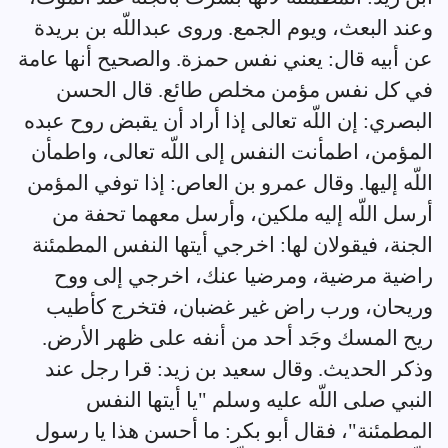
وعند البعث، ويوم الجمع. وروى عبداللّه بن بريدة
عن أبيه قال: يعني نفس حمزة. والصحيح أنها عامة
في كل نفس مؤمن مخلص طائع. قال الحسن
البصري: إن اللّه تعالى إذا أراد أن يقبض روح عبده
المؤمن، اطمأنت النفس إلى اللّه تعالى، واطمأن
اللّه إليها. وقال عمرو بن العاص: إذا توفي المؤمن
أرسل اللّه إليه ملكين، وأرسل معهما تحفة من
الجنة، فيقولان لها: اخرجي أيتها النفس المطمئنة
راضية مرضية، ومرضيا عنك، اخرجي إلى ووح
وريحان، ورب راض غير غضبان، فتخرج كأطيب
ريح المسك وجَد أحد من أنفه على ظهر الأرض.
وذكر الحديث. وقال سعيد بن زيد: قرا رجل عند
النبي صلى اللّه عليه وسلم "يا أيتها النفس
المطمئنة"، فقال أبو بكر: ما أحسن هذا يا رسول