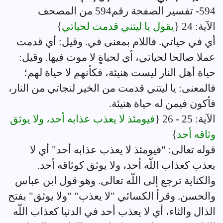
594- تفسير الصفحة رقم594 من المصحف
الآية: 24 {
يقول يا ليتني قدمت لحياتي
}
أي في حياتي. فاللام بمعنى في. وقيل: أي قدمت
عملا صالحا لحياتي، أي لحياةٍ لا موت فيها. وقيل:
حياة أهل النار ليست هنيئة، فكأنهم لا حياة لهم؛
فالمعنى: يا ليتني قدمت من الخير لنجاتي من النار،
فأكون فيمن له حياة هنيئة.
الآية: 25 - 26 {
فيومئذ لا يعذب عذابه أحد، ولا يوثق
وثاقه أحد
}
قوله تعالى: "فيومئذ لا يعذب عذابه أحد" أي لا
يعذب كعذاب اللّه أحد، ولا يوثق كوثاقه أحد.
والكناية ترجع إلى اللّه تعالى. وهو قول ابن عباس
والحسن. وقرأ الكسائي "لا يعذب" "ولا يوثق" بفتح
الذال والثاء، أي لا يعذب أحد في الدنيا كعذاب اللّه