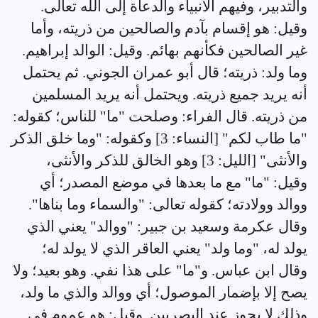
والتدبير، وفيهم الأنبياء والدعاة إلى الله تعالى.
وقيل: هو إقسام بآدم والصالحين من ذريته، وأما
غير الصالحين فكأنهم بهائم. وقيل: الوالد إبراهيم.
وما ولد: ذريته؛ قال أبو عمران الجوني. ثم يحتمل
أنه يريد جميع ذريته. ويحتمل أنه يريد المسلمين
من ذريته. قال الفراء: وصلحت "ما" للناس؛ كقوله:
"ما طاب لكم" [النساء: 3] وكقوله: "وما خلق الذكر
والأنثى" [الليل: 3] وهو الخالق للذكر والأنثى،
وقيل: "ما" مع ما بعدها في موضع المصدر؛ أي
ووالد وولادته؛ كقوله تعالى: "والسماء وما بناها".
وقال عكرمة وسعيد بن جبير: "ووالد" يعني الذي
يولد له، "وما ولد" يعني العاقر الذي لا يولد له؛
وقال ابن عباس. و"ما" على هذا نفي. وهو بعيد؛ ولا
يصح إلا بإضمار الموصول؛ أي ووالد والذي ما ولد،
وذلك لا يجوز عند البصريين. وقيل: هو عموم في