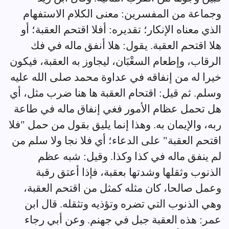
وجماعة من المفسرين: معنى الكلام الاستفهام
الذي معناه الإنكار؛ تقديره: أفلا اقتحم العقبة؛ أو
هلا اقتحم العقبة. يقول: هلا أنفق ماله في فك
الرقاب، وإطعام السغْبَان، ليجاوز به العقبة، فيكون
خيرا له من إنفاقه في عداوة محمد صلى الله عليه
وسلم. ثم قيل: اقتحام العقبة ها هنا ضرب مثل، أي
هل تحمل عظام الأمور فغي إنفاق ماله في طاعة
ربه، والإيمان به. وهذا إنما يليق بقول من حمل "فلا
اقتحم العقبة" على الدعاء؛ أي فلا نجا ولا سلم من
لم ينفق ماله في كذا وكذا. وقيل: شبه عظم
الذنوب وثقلها وشدتها بعقبة، فإذا أعتق رقبة
وعمل صالحا، كان مثله كمثل من اقتحم العقبة،
وهي الذنوب التي تضره وتؤذيه وتثقله. قال ابن
عمر: هذه العقبة جبل في جهنم. وعن أبي رجاء