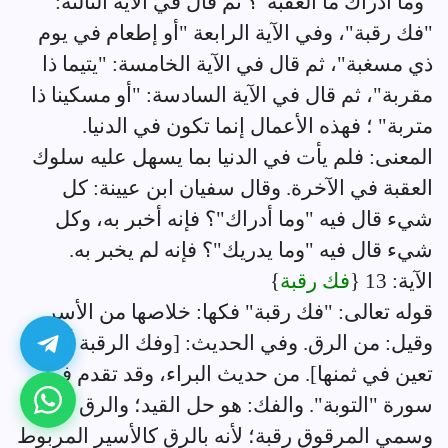
"وما أدراك ما العقبة"؟ ثم قال في الآية الثالثة:
"فك رقبة"، وفي الآية الرابعة "أو إطعام في يوم
ذي مسغبة"، ثم قال في الآية الخامسة: "يتيما ذا
مقربة"، ثم قال في الآية السادسة: "أو مسكينا ذا
متربة" ؛ فهذه الأعمال إنما تكون في الدنيا.
المعنى: فلم يأت في الدنيا بما يسهل عليه سلوك
العقبة في الآخرة. وقال سفيان ابن عيينة: كل
شيء قال فيه "وما أدراك"؟ فإنه أخبر به، وكل
شيء قال فيه "وما يدريك"؟ فإنه لم يخبر به.
الآية: 13 {
فك رقبة
}
قوله تعالى: "فك رقبة" فكها: خلاصها من الأسر.
وقيل: من الرق. وفي الحديث: [وفك الرقبة أن
تعين في ثمنها]. من حديث البراء، وقد تقدم في
سورة "التوبة". والفك: هو حل القيد؛ والرق قيد.
وسمي المرقوق رقبة؛ لأنه بالرق كالأسير المربوط