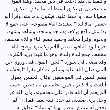
والنفقات، منذ دخلت في دين محمد. وهذا القول
منه يحتمل أن يكون استطالة بما أنفق، فيكون
طغيانا منه، أو أسفا عليه، فيكون ندما منه. وقرأ أبو
جعفر "مالا لبدا" بتشديد الباء مفتوحة، على جمع لا
بد؛ مثل راكع وركع، وساجد وسجد، وشاهد وشهد،
ونحوه. وقرأ مجاهد وحميد بضم الباء واللام مخففا،
جمع لبود. الباقون بضم اللام وكسرها وفتح الباء
مخففا، جمع لبدة ولبدة، وهو ما تلبد؛ يريد الكثرة.
وقد مضى في سورة "الجن" القول فيه. وروي عن
النبي صلى الله عليه وسلم أنه كان يقرأ "أيحسُب"
بضم السين في الموضعين. وقال الحسن: يقول
أتلفت مالا كثيرا، فمن يحاسبني به، دعني أحسبه.
ألم يعلم أن الله قادر على محاسبته، وأن الله عز
وجل يرى صنيعه، ثم عدد عليه نعمه فقال: "ألم
نجعل له عينين" يبصر بهما "ولسانا" ينطق به.