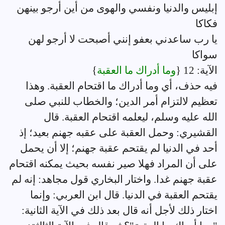
إبليس والدنيا ونفسي والهوى من أين أرجو بينهن
فكاكا
يا رب ساعدني بعفو إنني أصبحت لا أرجو لهن
سواكا
الآية: 12 {
وما أدراك ما العقبة
}
فيه حذف، أي وما أدراك ما اقتحام العقبة. وهذا
تعظيم لالتزام أمر الدين؛ والخطاب للنبي صلى
الله عليه وسلم، ليعلمه اقتحام العقبة. قال
القشيري: وحمل العقبة على عقبه جهنم بعيد؛ إذ
أحد في الدنيا لم يقتحم عقبة جهنم؛ إلا أن يحمل
على أن المراد فهلا صير نفسه بحيث يمكنه اقتحام
عقبة جهنم غدا. واختار البخاري قول مجاهد: إنه لم
يقتحم العقبة في الدنيا. قال ابن العربي: وإنما
اختار ذلك لأجل أنه قال بعد ذلك في الآية الثانية: