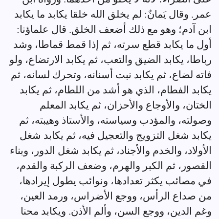
عمر. وقال يَمانٌ: لم يخلق الله خلقا يكابد ما يكابد
ابن آدم؛ وهو مع ذلك أضعف الخلق. قال علماؤنا:
أول ما يكابد قطع سرته، ثم إذا قمط قماطا، وشد
رباطا، يكابد الضيق والتعب، ثم يكابد الارتضاع، ولو
فاته لضاع، ثم يكابد نبت أسنانه، وتحرك لسانه، ثم
يكابد الفطام، الذي هو أشد من اللطام، ثم يكابد
الختان، والأوجاع والأحزان، ثم يكابد المعلم
وصولته، والمؤدب وسياسته، والأستاذ وهيبته، ثم
يكابد شغل التزويج والتعجيل فيه، ثم يكابد شغل
الأولاد، والخدم والأجناد، ثم يكابد شغل الدور، وبناء
القصور، ثم الكبر والهرم، وضعف الركبة والقدم،
في مصائب يكثر تعدادها، ونوائب يطول إيرادها،
من صداع الرأس، ووجع الأضراس، ورمد العين،
وغم الدين، ووجع السن، وألم الأذن. ويكابد محنا