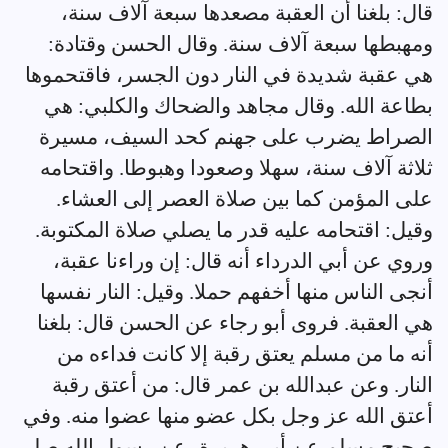
قال: بلغنا أن العقبة مصعدها سبعة آلاف سنة،
ومهبطها سبعة آلاف سنة. وقال الحسن وقتادة:
هي عقبة شديدة في النار دون الجسر، فاقتحموها
بطاعة الله. وقال مجاهد والضحاك والكلبي: هي
الصراط يضرب على جهنم كحد السيف، مسيرة
ثلاثة آلاف سنة، سهلا وصعودا وهبوطا. واقتحامه
على المؤمن كما بين صلاة العصر إلى العشاء.
وقيل: اقتحامه عليه قدر ما يصلي صلاة المكتوبة.
وروي عن أبي الدرداء أنه قال: إن وراءنا عقبة،
أنجى الناس منها أخفهم حملا. وقيل: النار نفسها
هي العقبة. فروى أبو رجاء عن الحسن قال: بلغنا
أنه ما من مسلم يعتق رقبة إلا كانت فداءه من
النار. وعن عبدالله بن عمر قال: من أعتق رقبة
أعتق الله عز وجل بكل عضو منها عضوا منه. وفي
صحيح مسلم عن أبي هريرة، عن رسول الله صلى