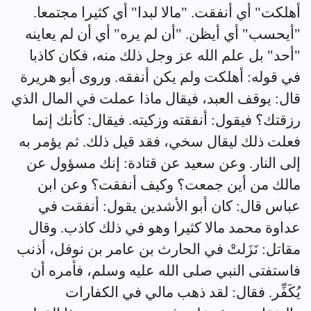
أهلكت" أي أنفقت. "مالا لبدا" أي كثيرا مجتمعا.
"أيحسب" أي أيظن. "أن لم يره" أي أن لم يعاينه
"أحد" بل علم الله عز وجل ذلك منه، فكان كاذبا
في قوله: أهلكت ولم يكن أنفقه. وروى أبو هريرة
قال: يوقف العبد، فيقال ماذا عملت في المال الذي
رزقتك؟ فيقول: أنفقته وزكيته. فيقال: كأنك إنما
فعلت ذلك ليقال سخي، فقد قيل ذلك. ثم يؤمر به
إلى النار. وعن سعيد عن قتادة: إنك مسؤول عن
مالك من أين جمعت؟ وكيف أنفقت؟ وعن ابن
عباس قال: كان أبو الأشدين يقول: أنفقت في
عداوة محمد مالا كثيرا وهو في ذلك كاذب. وقال
مقاتل: نَزَلتْ في الحارث بن عامر بن نوفل، أذنب
فاستفتى النبي صلى الله عليه وسلم، فأمره أن
يُكَفِّر. فقال: لقد ذهب مالي في الكفارات