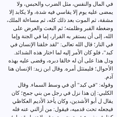
في المال والنفس، مثل الضرب والحبس، ولا
يمضى عليه يوم إلا يقاسي فيه شدة، ولا يكابد إلا
مشقة، ثم الموت بعد ذلك كله، ثم مساءلة الملك،
وضغطة القبر وظلمته؛ ثم البعث والعرض على
الله، إلى أن يستقر به القرار، إما في الجنة وإما
في النار؛ قال الله تعالى: "لقد خلقنا الإنسان في
كبد"، فلو كان الأمر إليه لما اختار هذه الشدائد.
ودل هذا على أن له خالقا دبره، وقضى عليه بهذه
الأحوال؛ فليمتثل أمره. وقال ابن زيد: الإنسان هنا
آدم.
وقوله: "في كبد" أي في وسط السماء. وقال
الكلبي: إن هذا نزل في رجل من بني جمح؛ كان
يقال ل أبو الأشدين، وكان يأخذ الأديم العكاظي
فيجعله تحت قدميه، فيقول: من أزالني عنه فله