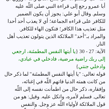
أبا عمرو رجع إلى قراءة النبي صلى اللّه عليه
وسلم. وقال أبو علي: يجوز أن يكون الضمير
للكافر على قراءه الجماعة؛ أي لا يعذب أحد أحدا
مثل تعذيب هذا الكافر؛ فتكون الهاء للكافر.
والمراد بـ"أحد" الملائكة الذين يتولون تعذيب أهل
النار.
الآية: 27 - 30 {
يا أيتها النفس المطمئنة، ارجعي
إلى ربك راضية مرضية، فادخلي في عبادي،
وادخلي جنتي
}
قوله تعالى: "يا أيتها النفس المطمئنة" لما ذكر حال
من كانت همته الدنيا فاتهم اللّه في إغنائه،
وإفقاره، ذكر حال من اطمأنت نفسه إلى اللّه
تعالى. فسلم لأمره، واتكل عليه. وقيل: هو من
قول الملائكة لأولياء اللّه عز وجل. والنفس