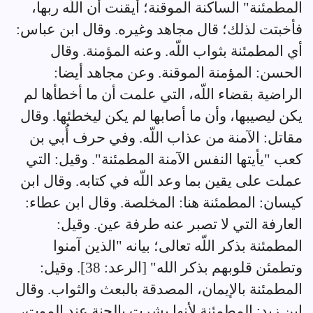
المطمئنة" الساكنة الموقنة؛ أيقنت أن اللّه ربها،
فأخبتت لذلك؛ قال مجاهد وغيره. وقال ابن عباس:
أي المطمئنة بثواب اللّه. وعنه المؤمنة. وقال
الحسن: المؤمنة الموقنة. وعن مجاهد أيضا:
الراضية بقضاء اللّه، التي علمت أن ما أخطأها لم
يكن ليصيبها، وأن ما أصابها لم يكن ليخطئها. وقال
مقاتل: الآمنة من عذاب اللّه. وفي حرف أُبي بن
كعب "يأيتها النفس الآمنة المطمئنة". وقيل: التي
عملت على يقين بما وعد اللّه في كتابه. وقال ابن
كيسان: المطمئنة هنا: المخلصة. وقال ابن عطاء:
العارفة التي لا تصبر عنه طرفة عين. وقيل:
المطمئنة بذكر اللّه تعالى؛ بيانه "الذين آمنوا
وتطمئن قلوبهم بذكر الله" [الرعد: 38]. وقيل:
المطمئنة بالإيمان، المصدقة بالبعث والثواب. وقال
ابن زيد: المطمئنة لأنها بشرت بالجنة عند الموت،