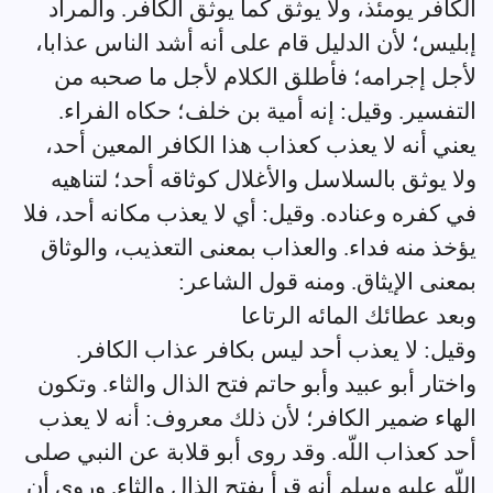
الكافر يومئذ، ولا يوثق كما يوثق الكافر. والمراد
إبليس؛ لأن الدليل قام على أنه أشد الناس عذابا،
لأجل إجرامه؛ فأطلق الكلام لأجل ما صحبه من
التفسير. وقيل: إنه أمية بن خلف؛ حكاه الفراء.
يعني أنه لا يعذب كعذاب هذا الكافر المعين أحد،
ولا يوثق بالسلاسل والأغلال كوثاقه أحد؛ لتناهيه
في كفره وعناده. وقيل: أي لا يعذب مكانه أحد، فلا
يؤخذ منه فداء. والعذاب بمعنى التعذيب، والوثاق
بمعنى الإيثاق. ومنه قول الشاعر:
وبعد عطائك المائه الرتاعا
وقيل: لا يعذب أحد ليس بكافر عذاب الكافر.
واختار أبو عبيد وأبو حاتم فتح الذال والثاء. وتكون
الهاء ضمير الكافر؛ لأن ذلك معروف: أنه لا يعذب
أحد كعذاب اللّه. وقد روى أبو قلابة عن النبي صلى
اللّه عليه وسلم أنه قرأ بفتح الذال والثاء. وروي أن