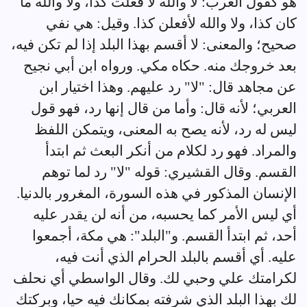
هو كقول العرب: لا والله لا فعلت كذا، ولا والله ما
كان كذا، ولا والله لأفعلن كذا. وقيل: هي نفي
صحيح؛ والمعنى: لا أقسم بهذا البلد إذا لم تكن فيه،
بعد خروجك منه. حكاه مكي. ورواه ابن أبي نجيح
عن مجاهد قال: "لا" رد عليهم. وهذا اختيار ابن
العربي؛ لأنه قال: وأما من قال إنها رد، فهو قول
ليس له رد، لأنه يصح به المعنى، ويتمكن اللفظ
والمراد. فهو رد لكلام من أنكر البعث ثم ابتدأ
القسم. وقال القشيري: قوله "لا" رد لما توهم
الإنسان المذكور في هذه السورة، المغرور بالدنيا.
أي ليس الأمر كما يحسبه، من أنه لن يقدر عليه
أحد، ثم ابتدأ القسم. و"البلد": هي مكة، أجمعوا
عليه. أي أقسم بالبلد الحرام الذي أنت فيه،
لكرامتك علي وحبي لك. وقال الواسطي أي نحلف
لك بهذا البلد الذي شرفته بمكانك فيه حيا، وبركتك