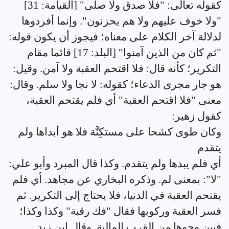
كقوله تعالى: "فلا صدق ولا صلى" [القيامة: 31]
"ولا خوف عليهم ولا هم يحزنون". وإنما أفردوها
لدلالة آخر الكلام على معناه؛ فيجوز أن يكون قوله:
"ثم كان من الذين آمنوا" [البلد: 17] قائما مقام
التكرير؛ كأنه قال: فلا اقتحم العقبة ولا آمن. وقيل:
هو جار مجرى الدعاء؛ كقوله: لا نجا ولا سلم. وقال:
معنى "فلا اقتحم العقبة" أي فلم يقتحم العقبة،
كقول زهير:
وكان طوى كشحا على مستكِنَّة فلا هو أبداها ولم
يتقدم
أي فلم يبدها ولم يتقدم. وكذا قال المبرد وأبو علي:
"لا": بمعنى لم. وذكره البخاري عن مجاهد. أي فلم
يقتحم العقبة في الدنيا، فلا يحتاج إلى التكرير. ثم
فسر العقبة وركوبها فقال "فك رقبة" وكذا وكذا؛
فبين وجوها من القرب المالية. وقال ابن زيد