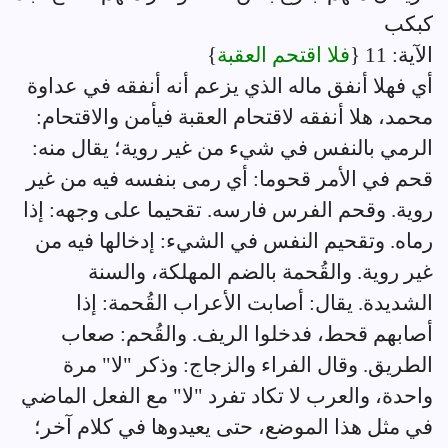
كبكب
الآية: 11 {
فلا اقتحم العقبة
}
أي فهلا أنفق ماله الذي يزعم أنه أنفقه في عداوة
محمد، هلا أنفقه لاقتحام العقبة فيأمن والاقتحام:
الرمي بالنفس في شيء من غير روية؛ يقال منه:
قحم في الأمر قحوما: أي رمى بنفسه فيه من غير
روية. وقحم الفرس فارسه. تقحيما على وجهه: إذا
رماه. وتقحيم النفس في الشيء: إدخالها فيه من
غير روية. والقُحمة بالضم المهلكة، والسنة
الشديدة. يقال: أصابت الأعراب القُحمة: إذا
أصابهم قحط، فدخلوا الريف. والقُحم: صعاب
الطريق. وقال الفراء والزجاج: وذكر "لا" مرة
واحدة، والعرب لا تكاد تفرد "لا" مع الفعل الماضي
في مثل هذا الموضع، حتى يعيدوها في كلام آخر؛