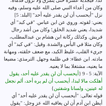
كذا. فيجذبه عشرة حتى يتمزق ولا تزول قدماه؛
وكان من أعداء النبي صلى الله عليه وسلم، وفيه
نزل "أيحسب أن لن يقدر عليه أحد" [البلد: 5]
يعني: لقوته. وروي عن ابن عباس. "في كبد" أي
شديدا، يعني شديد الخلق؛ وكان من أشد رجال
قريش. وكذلك ركانة ابن هشام بن عبدالمطلب،
وكان مثلا في البأس والشدة. وقيل: "في كبد" أي
جريء القلب، غليظ الكبد، مع ضعف خلقته، ومهانة
مادته. ابن عطاء: في ظلمة وجهل. الترمذي: مضيعا
ما يعنيه، مشتغلا بما لا يعنيه.
الآية: 5 - 9 {
أيحسب أن لن يقدر عليه أحد، يقول
أهلكت مالا لبدا، أيحسب أن لم يره أحد، ألم نجعل
له عينين، ولسانا وشفتين
}
قوله تعالى: "أيحسب أن لن يقدر عليه أحد" أي
أيظن ابن آدم أن لن يعاقبه الله عز وجل: "يقول