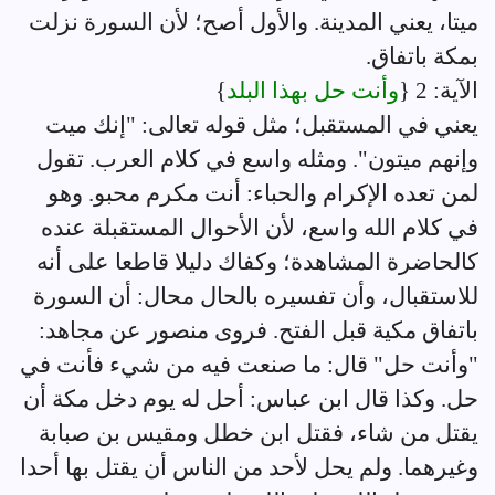
ميتا، يعني المدينة. والأول أصح؛ لأن السورة نزلت
بمكة باتفاق.
الآية: 2 {
وأنت حل بهذا البلد
}
يعني في المستقبل؛ مثل قوله تعالى: "إنك ميت
وإنهم ميتون". ومثله واسع في كلام العرب. تقول
لمن تعده الإكرام والحباء: أنت مكرم محبو. وهو
في كلام الله واسع، لأن الأحوال المستقبلة عنده
كالحاضرة المشاهدة؛ وكفاك دليلا قاطعا على أنه
للاستقبال، وأن تفسيره بالحال محال: أن السورة
باتفاق مكية قبل الفتح. فروى منصور عن مجاهد:
"وأنت حل" قال: ما صنعت فيه من شيء فأنت في
حل. وكذا قال ابن عباس: أحل له يوم دخل مكة أن
يقتل من شاء، فقتل ابن خطل ومقيس بن صبابة
وغيرهما. ولم يحل لأحد من الناس أن يقتل بها أحدا