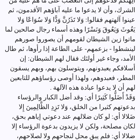
آلِهَتَكُمْ فدعوهم إلى التعصب على ما هم عليه من
الشرك، وأن لا يدعوا ما عليه آباؤهم الأقدمون، ثم
عينوا آلهتهم فقالوا: وَلا تَذَرُنَّ وَدًّا وَلا سُوَاعًا وَلا
يَغُوثَ وَيَعُوقَ وَنَسْرًا وهذه أسماء رجال صالحين لما
ماتوا زين الشيطان لقومهم أن يصوروا صورهم
لينشطوا - بزعمهم- على الطاعة إذا رأوها، ثم طال
الأمد، وجاء غير أولئك فقال لهم الشيطان: إن
أسلافكم يعبدونهم، ويتوسلون بهم، وبهم يسقون
المطر، فعبدوهم، ولهذا أوصى رؤساؤهم للتابعين
لهم أن لا يدعوا عبادة هذه الآلهة .
وَقَدْ أَضَلُّوا كَثِيرًا أي: وقد أضل الكبار والرؤساء
بدعوتهم كثيرا من الخلق، وَلا تَزِدِ الظَّالِمِينَ إِلا
ضَلالا أي: لو كان ضلالهم عند دعوتي إياهم بحق،
لكان مصلحة، ولكن لا يزيدون بدعوة الرؤساء إلا
ضلالا أي: فلم يبق محل لنجاحهم ولا لصلاحهم،