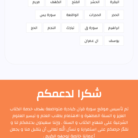
البقرة
الحشر
الفتح
الكهف
مريم
الحجر
الحجرات
الواقعة
سورة يس
ابراهيم
سورة ق
تبارك
النجم
الحج
يوسف
آل عمران
شكرا لدعمكم
تم تأسيس موقع سورة قرآن كبادرة متواضعة بهدف خدمة الكتاب
العزيز و السنة المطهرة و الاهتمام بطلاب العلم و تيسير العلوم
الشرعية على منهاج الكتاب و السنة , وإننا سعيدون بدعمكم لنا و
نقدّر حرصكم على استمرارنا و نسأل الله تعالى أن يتقبل منا و يجعل
أعمالنا خالصة لوجهه الكريم .