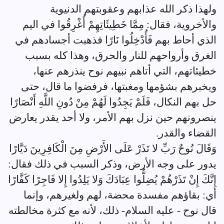
ولهذا ذكر الله عذابهم وعقوبتهم الدنيوية
والأخروية، فقال: مِمَّا خَطِيئَاتِهِمْ أُغْرِقُوا في اليم
الذي أحاط بهم فَأُدْخِلُوا نَارًا فذهبت أجسادهم في
الغرق وأرواحهم للنار والحرق، وهذا كله بسبب
خطيئاتهم، التي أتاهم نبيهم نوح ينذرهم عنها،
ويخبرهم بشؤمها ومغبتها، فرفضوا ما قال، حتى
حل بهم النكال، فَلَمْ يَجِدُوا لَهُمْ مِنْ دُونِ اللَّهِ أَنْصَارًا
ينصرونهم حين نزل بهم الأمر، ولا أحد يقدر يعارض
القضاء والقدر.
وَقَالَ نُوحٌ رَبِّ لا تَذَرْ عَلَى الأَرْضِ مِنَ الْكَافِرِينَ دَيَّارًا
يدور على وجه الأرض، وذكر السبب في ذلك فقال:
إِنَّكَ إِنْ تَذَرْهُمْ يُضِلُّوا عِبَادَكَ وَلا يَلِدُوا إِلا فَاجِرًا كَفَّارًا
أي: بقاؤهم مفسدة محضة، لهم ولغيرهم، وإنما
قال نوح - عليه السلام- ذلك، لأنه مع كثرة مخالطته