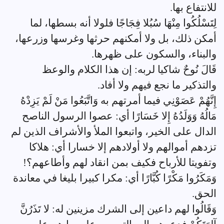
للانتفاع بها.
لِتَسْلُكُوا مِنْهَا سُبُلا فِجَاجًا فلولا أنه بسطها، لما
أمكن ذلك، بل ولا أمكنهم حرثها وغرسها وزرعها،
والبناء، والسكون على ظهرها.
قَالَ نُوحٌ شاكيا لربه: إن هذا الكلام والوعظ
والتذكير ما نجع فيهم ولا أفاد.
إِنَّهُمْ عَصَوْنِي فيما أمرتهم به وَاتَّبَعُوا مَنْ لَمْ يَزِدْهُ
مَالُهُ وَوَلَدُهُ إِلا خَسَارًا أي: عصوا الرسول الناصح
الدال على الخير، واتبعوا الملأ والأشراف الذين لم
تزدهم أموالهم ولا أولادهم إلا خسارا أي: هلاكا
وتفويتا للأرباح فكيف بمن انقاد لهم وأطاعهم؟!
وَمَكَرُوا مَكْرًا كُبَّارًا أي: مكرا كبيرا بليغا في معاندة
الحق.
وَقَالُوا لهم داعين إلى الشرك مزينين له: لا تَذَرُنَّ