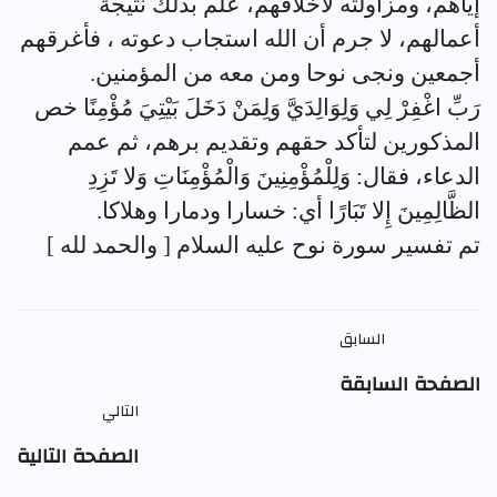
إياهم، ومزاولته لأخلاقهم، علم بذلك نتيجة
أعمالهم، لا جرم أن الله استجاب دعوته ، فأغرقهم
أجمعين ونجى نوحا ومن معه من المؤمنين.
رَبِّ اغْفِرْ لِي وَلِوَالِدَيَّ وَلِمَنْ دَخَلَ بَيْتِيَ مُؤْمِنًا خص
المذكورين لتأكد حقهم وتقديم برهم، ثم عمم
الدعاء، فقال: وَلِلْمُؤْمِنِينَ وَالْمُؤْمِنَاتِ وَلا تَزِدِ
الظَّالِمِينَ إِلا تَبَارًا أي: خسارا ودمارا وهلاكا.
تم تفسير سورة نوح عليه السلام [ والحمد لله ]
السابق
الصفحة السابقة
التالي
الصفحة التالية