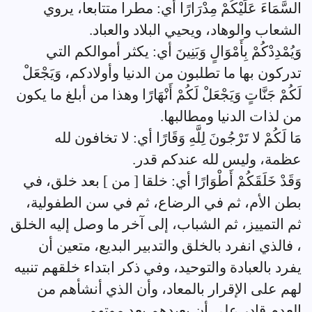
السَّمَاءَ عَلَيْكُمْ مِدْرَارًا أي: مطرا متتابعا، يروي
الشعاب والوهاد، ويحيي البلاد والعباد.
وَيُمْدِدْكُمْ بِأَمْوَالٍ وَبَنِينَ أي: يكثر أموالكم التي
تدركون بها ما تطلبون من الدنيا وأولادكم، وَيَجْعَلْ
لَكُمْ جَنَّاتٍ وَيَجْعَلْ لَكُمْ أَنْهَارًا وهذا من أبلغ ما يكون
من لذات الدنيا ومطالبها.
مَا لَكُمْ لا تَرْجُونَ لِلَّهِ وَقَارًا أي: لا تخافون لله
عظمة، وليس لله عندكم قدر.
وَقَدْ خَلَقَكُمْ أَطْوَارًا أي: خلقا [ من ] بعد خلق، في
بطن الأم، ثم في الرضاع، ثم في سن الطفولية،
ثم التمييز، ثم الشباب، إلى آخر ما وصل إليه الخلق
، فالذي انفرد بالخلق والتدبير البديع، متعين أن
يفرد بالعبادة والتوحيد، وفي ذكر ابتداء خلقهم تنبيه
لهم على الإقرار بالمعاد، وأن الذي أنشأهم من
العدم قادر على أن يعيدهم بعد موتهم.