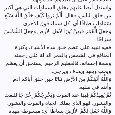
واستدل أيضا عليهم بخلق السماوات التي هي أكبر
من خلق الناس، فقال: أَلَمْ تَرَوْا كَيْفَ خَلَقَ اللَّهُ سَبْعَ
سَمَاوَاتٍ طِبَاقًا أي: كل سماء فوق الأخرى.
وَجَعَلَ الْقَمَرَ فِيهِنَّ نُورًا لأهل الأرض وَجَعَلَ الشَّمْسَ
سِرَاجًا .
ففيه تنبيه على عظم خلق هذه الأشياء، وكثرة
المنافع في الشمس والقمر الدالة على رحمته
وسعة إحسانه، فالعظيم الرحيم، يستحق أن يعظم
ويحب ويعبد ويخاف ويرجى.
وَاللَّهُ أَنْبَتَكُمْ مِنَ الأَرْضِ نَبَاتًا حين خلق أباكم آدم
وأنتم في صلبه.
ثُمَّ يُعِيدُكُمْ فِيهَا عند الموت وَيُخْرِجُكُمْ إِخْرَاجًا للبعث
والنشور، فهو الذي يملك الحياة والموت والنشور.
وَاللَّهُ جَعَلَ لَكُمُ الأَرْضَ بِسَاطًا أي: مبسوطة مهيأة