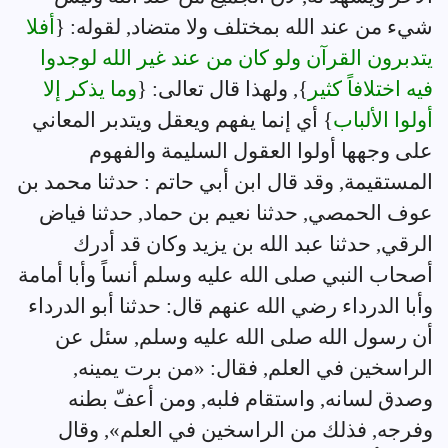
شيء من عند الله بمختلف ولا متضاد, لقوله: {
أفلا
يتدبرون القرآن ولو كان من عند غير الله لوجدوا
فيه اختلافاً كثير
}, ولهذا قال تعالى: {
وما يذكر إلا
أولوا الألباب
} أي إنما يفهم ويعقل ويتدبر المعاني
على وجهها أولوا العقول السليمة والفهوم
المستقيمة, وقد قال ابن أبي حاتم : حدثنا محمد بن
عوف الحمصي, حدثنا نعيم بن حماد, حدثنا فياض
الرقي, حدثنا عبد الله بن يزيد وكان قد أدرك
أصحاب النبي صلى الله عليه وسلم أنساً وأبا أمامة
وأبا الدرداء رضي الله عنهم قال: حدثنا أبو الدرداء
أن رسول الله صلى الله عليه وسلم, سئل عن
الراسخين في العلم, فقال: «من برت يمينه,
وصدق لسانه, واستقام فلبه, ومن أعفّ بطنه
وفرجه, فذلك من الراسخين في العلم», وقال