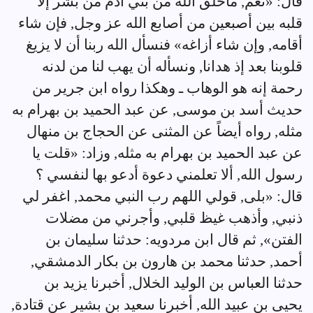
قال: «نعم, ماخلق الله من بني آدم من بشر إلا
قلبه بين أصبعين من أصابع الله عز وجل, فإن شاء
أقامه, وإن شاء أزاغه» فنسأل الله ربنا أن لا يزيغ
قلوبنا بعد إذ هدانا, ونسأله أن يهب لنا من لدنه
رحمة إنه هو الوهاب ـ وهكذا رواه ابن جرير من
حديث أسد بن موسى, عن عبد الحميد بن بهرام به
مثله, رواه أيضاً عن المثنى عن الحجاج بن منهال
عن عبد الحميد بن بهرام به مثله, وزاد: «قلت يا
رسول الله, ألا تعلمني دعوة أدعو بها لنفسي ؟
قال: «بلى, قولي اللهم رب النبي محمد, اغفر لي
ذنبي, وأذهب غيظ قلبي, وأجرني من مضلات
الفتن», ثم قال ابن مردويه: حدثنا سليمان بن
أحمد, حدثنا محمد بن هارون بن بكار الدمشقي,
حدثنا العباس بن الوليد الخلال, أخبرنا يزيد بن
يحيى بن عبيد الله, أخبرنا سعيد بن بشير عن قتادة,