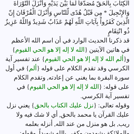
الْكِتَابَ بِالْحَقّ مُصَدّقاً لّمَا بَيْنَ يَدَيْهِ وَأَنْزَلَ التّوْرَاةَ
وَالإِنْجِيلَ * مِن قَبْلُ هُدًى لّلنّاسِ وَأَنْزَلَ الْفُرْقَانَ إِنّ
الّذِينَ كَفَرُواْ بِآيَاتِ اللّهِ لَهُمْ عَذَابٌ شَدِيدٌ وَاللّهُ عَزِيزٌ
ذُو انْتِقَامٍ
قد ذكرنا الحديث الوارد في أن اسم الله الأعظم
في هاتين الاَيتين {
الله لا إله إلا هو الحي القيوم
}
و{
ألم الله لا إله إلا هو الحي القيوم
} عند تفسير آية
الكرسي وقد تقدم الكلام على قوله {
ألم
} في أول
سورة البقرة بما يغني عن إعادته, وتقدم الكلام
على قوله: {
الله لا إله إلا هو الحي القيوم
} في
تفسير آية الكرسي.
وقوله تعالى: {
نزل عليك الكتاب بالحق
} يعني نزل
عليك القرآن يا محمد بالحق, أي لا شك فيه ولا
ريب, بل هو منزل من عند الله, أنزله بعلمه
والملائكة يشهدون وكفى بالله شهيداً, وقوله: