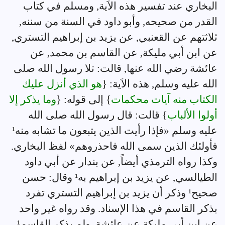
البخاري عند تفسير هذه الاَية, ومسلم في كتاب
القدر من صحيحه, وأبو داود في السنة من سننه,
ثلاثتهم عن القعنبي, عن يزيد بن إبراهيم التستري,
عن ابن أبي مليكة, عن القاسم بن محمد, عن
عائشة رضي الله عنها, قالت: تلا رسول الله صلى
الله عليه وسلم, هذه الاَية: {
هو الذي أنزل عليك
الكتاب منه آيات محكمات
} إلى قوله: {
وما يذكر إلا
أولوا الألباب
} قالت: قال رسول الله صلى الله
عليه وسلم «فإذا رأيت الذين يتبعون ما تشابه منه¹
فأولئك الذين سمى الله فاحذروهم» لفظ البخاري.
وكذا رواه الترمذي أيضاً, عن بندار عن أبي داود
الطيالسي, عن يزيد بن إبراهيم به¹ وقال: حسن
صحيح¹ وذكر أن يزيد بن إبراهيم التستري تفرد
بذكر القاسم في هذا الإسناد. وقد رواه غير واحد
عن ابن أبي مليكة عن عائشة, ولم يذكر القاسم¹