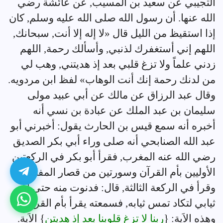
التجيبي عن سعيد بن المسيب, عن عائشة رضي
الله عنها. أن رسول الله صلى الله عليه وسلم, كان
إذا استقيظ من الليل قال «لا إله إلا أنت, سبحانك,
اللهم إني أستغفرك لذنبي, وأسألك رحمة, اللهم
زدني علماً ولا تزغ قلبي بعد إذ هديتني, وهب لي
من لدنك رحمة إنك أنت الوهاب» لفظ ابن مردويه.
وقال عبد الرزاق عن مالك عن أبي عبيد مولى
سليمان بن عبد الملك عن عبادة بن نسي أنه
أخبره أنه سمع قيس بن الحارث يقول: أخبرني أبو
عبد الله الصنابحي أنه صلى وراء أبي بكر الصديق
رضي الله عنه المغرب, فقرأ أبو بكر في الركعتين
الأوليين بأم القرآن وسورتين من قصار المفصل,
وقرأ في الركعة الثالثة, قال: فدنوت منه حتى إن
ثيابي لتكاد تمس ثيابه, فسمعته يقرأ بأم القرآن
وهذه الاَية: {
ربنا لا تزغ قلوبنا بعد إذ هديتن
} الاَية.