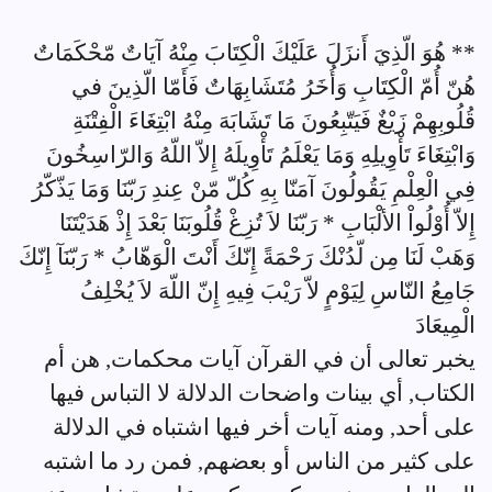
** هُوَ الّذِيَ أَنزَلَ عَلَيْكَ الْكِتَابَ مِنْهُ آيَاتٌ مّحْكَمَاتٌ
هُنّ أُمّ الْكِتَابِ وَأُخَرُ مُتَشَابِهَاتٌ فَأَمّا الّذِينَ في
قُلُوبِهِمْ زَيْغٌ فَيَتّبِعُونَ مَا تَشَابَهَ مِنْهُ ابْتِغَاءَ الْفِتْنَةِ
وَابْتِغَاءَ تَأْوِيلِهِ وَمَا يَعْلَمُ تَأْوِيلَهُ إِلاّ اللّهُ وَالرّاسِخُونَ
فِي الْعِلْمِ يَقُولُونَ آمَنّا بِهِ كُلّ مّنْ عِندِ رَبّنَا وَمَا يَذّكّرُ
إِلاّ أُوْلُواْ الألْبَابِ * رَبّنَا لاَ تُزِغْ قُلُوبَنَا بَعْدَ إِذْ هَدَيْتَنَا
وَهَبْ لَنَا مِن لّدُنْكَ رَحْمَةً إِنّكَ أَنْتَ الْوَهّابُ * رَبّنَآ إِنّكَ
جَامِعُ النّاسِ لِيَوْمٍ لاّ رَيْبَ فِيهِ إِنّ اللّهَ لاَ يُخْلِفُ
الْمِيعَادَ
يخبر تعالى أن في القرآن آيات محكمات, هن أم
الكتاب, أي بينات واضحات الدلالة لا التباس فيها
على أحد, ومنه آيات أخر فيها اشتباه في الدلالة
على كثير من الناس أو بعضهم, فمن رد ما اشتبه