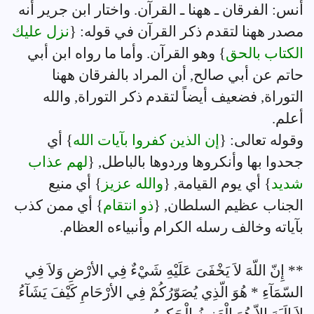
أنس: الفرقان ـ ههنا ـ القرآن. واختار ابن جرير أنه
مصدر ههنا لتقدم ذكر القرآن في قوله: {
نزل عليك
الكتاب بالحق
} وهو القرآن. وأما ما رواه ابن أبي
حاتم عن أبي صالح, أن المراد بالفرقان ههنا
التوراة, فضعيف أيضاً لتقدم ذكر التوراة, والله
أعلم.
وقوله تعالى: {
إن الذين كفروا بآيات الله
} أي
جحدوا بها وأنكروها وردوها بالباطل, {
لهم عذاب
شديد
} أي يوم القيامة, {
والله عزيز
} أي منيع
الجناب عظيم السلطان, {
ذو انتقام
} أي ممن كذب
بآياته وخالف رسله الكرام وأنبياءه العظام.
** إِنّ اللّهَ لاَ يَخْفَىَ عَلَيْهِ شَيْءٌ فِي الأرْضِ وَلاَ فِي
السّمَآءِ * هُوَ الّذِي يُصَوّرُكُمْ فِي الأرْحَامِ كَيْفَ يَشَآءُ