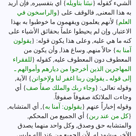
الشيء كقوله {
نبئنا بتأويله
} أي بتفسيره, فإن أريد
به هذا المعنى, فالوقف على {
والراسخون في
العلم
} لأنهم يعلمون ويفهمون ما خوطبوا به بهذا
الاعتبار, وإن لم يحيطوا علماً بحقائق الأشياء على
كنه ما هي عليه, وعلى هذا يكون قوله: {
يقولون
آمنا به
} حالاً منهم, وساغ هذا, وأن يكون من
المعطوف دون المعطوف عليه, كقوله {
للفقراء
المهاجرين الذين أخرجوا من ديارهم وأموالهم ـ
إلى قوله ـ يقولون ربنا اغفر لنا ولإخوانن
} الاَية,
وقوله تعالى: {
وجاء ربك والملك صفاً صف
} أي
وجاءت الملائكة صفوفاً صفوفاً.
وقوله إخباراً عنهم {
يقولون: آمنا به
}, أي المتشابه,
{
كل من عند ربن
} أي الجميع من المحكم,
والمتشابه حق وصدق, وكل واحد منهما يصدق
الاَخر ويشهد له, لأن الجميع من عند الله وليس