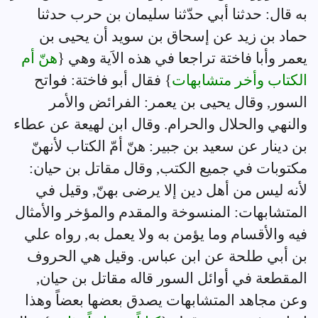
به قال: حدثنا أبي حدّثنا سليمان بن حرب حدثنا
حماد بن زيد عن إسحاق بن سويد أن يحيى بن
يعمر وأبا فاختة تراجعا في هذه الاَية وهي {
هنّ أم
الكتاب وأخر متشابهات
} فقال أبو فاختة: فواتح
السور, وقال يحيى بن يعمر: الفرائض والأمر
والنهي والحلال والحرام. وقال ابن لهيعة عن عطاء
بن دينار عن سعيد بن جبير: هنّ أمّ الكتاب لأنهنّ
مكتوبات في جميع الكتب, وقال مقاتل بن حيان:
لأنه ليس من أهل دين إلا يرضى بهنّ, وقيل في
المتشابهات: المنسوخة والمقدم والمؤخر والأمثال
فيه والأقسام وما يؤمن به ولا يعمل به, رواه علي
بن أبي طلحة عن ابن عباس. وقيل هي الحروف
المقطعة في أوائل السور قاله مقاتل بن حيان,
وعن مجاهد المتشابهات يصدق بعضها بعضاً وهذا