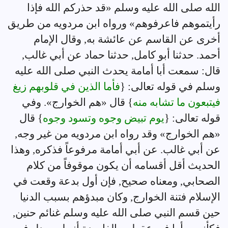
الله صلى الله عليه وسلم «قد حذركم الله فإذا
رأيتموهم فاعرفوهم» ورواه ابن مردويه من طريق
أخرى عن القاسم عن عائشة به, وقال الإمام
أحمد. حدثنا أبو كامل, حدثنا حماد عن أبي غالب,
قال: سمعت أبا أمامة يحدث النبي صلى الله عليه
وسلم في قوله تعالى: {
فأما الذين في قلوبهم زيغ
فيتبعون ما تشابه منه
} قال «هم الخوارج». وفي
قوله تعالى: {
يوم تبيض وجوه وتسود وجوه
} قال
«هم الخوارج» وقد رواه ابن مردويه من غير وجه,
عن أبي غالب. عن أبي أمامة مرفوعاً فذكره, وهذا
الحديث أقل أقسامه أن يكون موقوفاً من كلام
الصحابي, ومعناه صحيح, فإن أول بدعة وقعت في
الإسلام فتنة الخوارج, وكان مبدؤهم بسبب الدنيا
حين قسم النبي صلى الله عليه وسلم غنائم حنين,