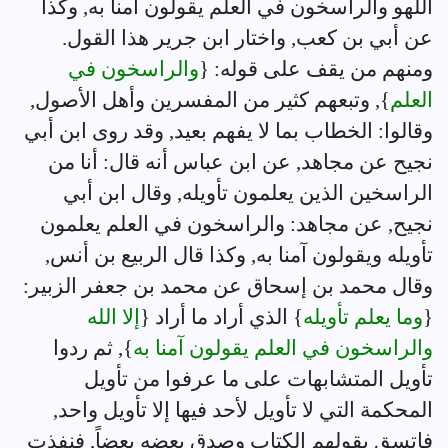
اللهو والراسخون في العلم يقولون آمنا به, وكذا
عن أبي بن كعب, واختار ابن جرير هذا القول.
ومنهم من يقف على قوله: {
والراسخون في
العلم
}, وتبعهم كثير من المفسرين وأهل الأصول,
وقالوا: الخطاب بما لا يفهم بعيد, وقد روى ابن أبي
نجيح عن مجاهد, عن ابن عباس أنه قال: أنا من
الراسخين الذين يعلمون تأويله, وقال ابن أبي
نجيح, عن مجاهد: والراسخون في العلم يعلمون
تأويله ويقولون آمنا به, وكذا قال الربيع بن أنس,
وقال محمد بن إسحاق عن محمد بن جعفر الزبير:
{
وما يعلم تأويله
} الذي أراد ما أراد {
إلا الله
والراسخون في العلم يقولون آمنا به
}, ثم ردوا
تأويل المتشابهات على ما عرفوا من تأويل
المحكمة التي لا تأويل لأحد فيها إلا تأويل واحد,
فاتسق بقولهم الكتاب وصدق بعضه بعضاً, فنفذت