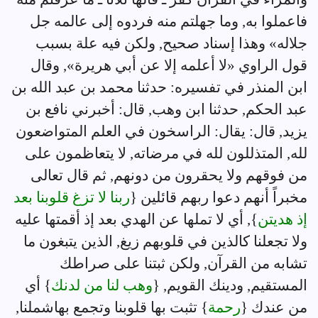
فاعملوا به, وما جهلتم منه فردوه إلى عالمه جل
جلاله» وهذا إسناد صحيح, ولكن فيه علة بسبب
قول الراوي «لا أعلمه إلا عن أبي هريرة», وقال
ابن المنذر في تفسيره: حدثنا محمد بن عبد الله بن
عبد الحكم, حدثنا ابن وهب, قال: أخبرني نافع بن
يزيد, قال: يقال: الراسخون في العلم المتواضعون
لله, المتذللون لله في مرضاته, لا يتعاظمون على
من فوقهم ولا يحقرون من دونهم, ثم قال تعالى
مخبراً أنهم دعوا ربهم قائلين {
ربنا لا تزغ قلوبنا بعد
إذ هديتن
}, أي لا تملها عن الهدي بعد إذ أقمتها عليه
ولا تجعلنا كالذين في قلوبهم زيغ, الذين يتبغون ما
تشابه من القرآن, ولكن ثبتنا على صراطك
المستقيم, ودينك القويم, {
وهب لنا من لدنك
} أي
من عندك {
رحمة
} تثبت بها قلوبنا وتجمع بهاشملنا,