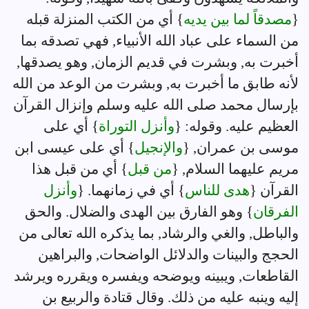
{
مصدقاً لما بين يديه
} أي من الكتب المنزلة قبله
من السماء على عباد الله الأنبياء, فهي تصدقه بما
أخبرت به, وبشرت في قديم الزمان, وهو يصدقها,
لأنه طابق ما أخبرت به, وبشرت من الوعد من الله
بإرسال محمد صلى الله عليه وسلم وإنزال القرآن
العظيم عليه. وقوله: {
وأنزل التوراة
} أي على
موسى بن عمران, {
والإنجيل
} أي على عيسى ابن
مريم عليهما السلام, {
من قبل
} أي من قبل هذا
القرآن {
هدى للناس
} أي في زمانهما. {
وأنزل
الفرقان
} وهو الفارق بين الهدى والضلال. والحق
والباطل, والغي والرشاد, بما يذكره الله تعالى من
الحجج والبينات والدلائل الواضحات, والبراهين
القاطعات, ويبينه ويوضحه ويفسره ويقرره ويرشد
إليه وينبه عليه من ذلك. وقال قتادة والربيع بن