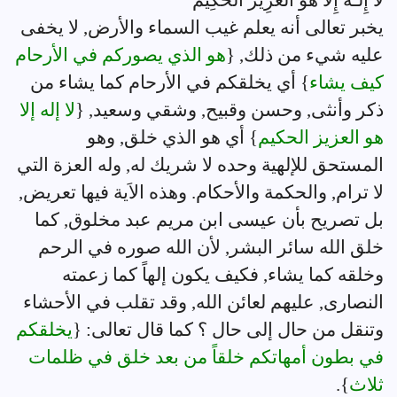
لاَ إِلَـَهَ إِلاّ هُوَ الْعَزِيزُ الْحَكِيمُ
يخبر تعالى أنه يعلم غيب السماء والأرض, لا يخفى
عليه شيء من ذلك, {
هو الذي يصوركم في الأرحام
كيف يشاء
} أي يخلقكم في الأرحام كما يشاء من
ذكر وأنثى, وحسن وقبيح, وشقي وسعيد, {
لا إله إلا
هو العزيز الحكيم
} أي هو الذي خلق, وهو
المستحق للإلهية وحده لا شريك له, وله العزة التي
لا ترام, والحكمة والأحكام. وهذه الاَية فيها تعريض,
بل تصريح بأن عيسى ابن مريم عبد مخلوق, كما
خلق الله سائر البشر, لأن الله صوره في الرحم
وخلقه كما يشاء, فكيف يكون إلهاً كما زعمته
النصارى, عليهم لعائن الله, وقد تقلب في الأحشاء
وتنقل من حال إلى حال ؟ كما قال تعالى: {
يخلقكم
في بطون أمهاتكم خلقاً من بعد خلق في ظلمات
ثلاث
}.