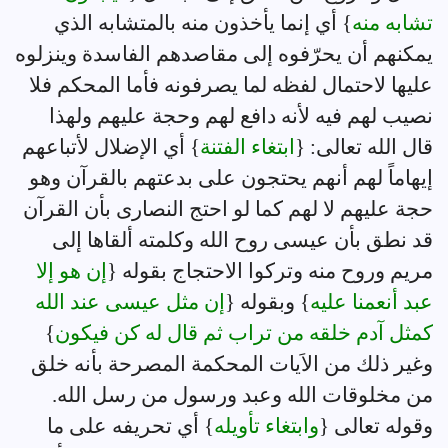
تشابه منه
} أي إنما يأخذون منه بالمتشابه الذي
يمكنهم أن يحرّفوه إلى مقاصدهم الفاسدة وينزلوه
عليها لاحتمال لفظه لما يصرفونه فأما المحكم فلا
نصيب لهم فيه لأنه دافع لهم وحجة عليهم ولهذا
قال الله تعالى: {
ابتغاء الفتنة
} أي الإضلال لأتباعهم
إيهاماً لهم أنهم يحتجون على بدعتهم بالقرآن وهو
حجة عليهم لا لهم كما لو احتج النصارى بأن القرآن
قد نطق بأن عيسى روح الله وكلمته ألقاها إلى
مريم وروح منه وتركوا الاحتجاج بقوله {
إن هو إلا
عبد أنعمنا عليه
} وبقوله {
إن مثل عيسى عند الله
كمثل آدم خلقه من تراب ثم قال له كن فيكون
}
وغير ذلك من الاَيات المحكمة المصرحة بأنه خلق
من مخلوقات الله وعبد ورسول من رسل الله.
وقوله تعالى {
وابتغاء تأويله
} أي تحريفه على ما