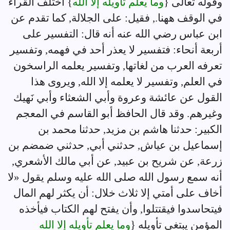
وقوله تعالى {
وما يعلم تأويله إلا الله
} اختلف القراء
في الوقف ههنا., فقيل: على الجلالة, كما تقدم عن
ابن عباس رضي الله عنه أنه قال: التفسير على
أربعة أنحاء: فتفسير لا يعذر أحد في فهمه, وتفسير
تعرفه العرب من لغاتها, وتفسير يعلمه الراسخون
في العلم, وتفسير لا يعلمه إلا الله, ويروى هذا
القول عن عائشة وعروة وأبي الشعثاء وأبي نَهيك
وغيرهم. وقد قال الحافظ أبو القاسم في المعجم
الكبير: حدثنا هاشم بن مزيد, حدثنا محمد بن
إسماعيل بن عياش, حدثني أبي, حدثني ضمضم بن
زرعة, عن شريح بن عبيد, عن أبي مالك الأشعري,
أنه سمع رسول الله صلى الله عليه وسلم يقول «لا
أخاف على أمتي إلا ثلاث خلال: أن يكثر لهم المال
فيتحاسدوا فيقتتلوا, وأن يفتح لهم الكتاب فيأخذه
المؤمن يبتغي تأويله {
وما يعلم تأويله إلا الله