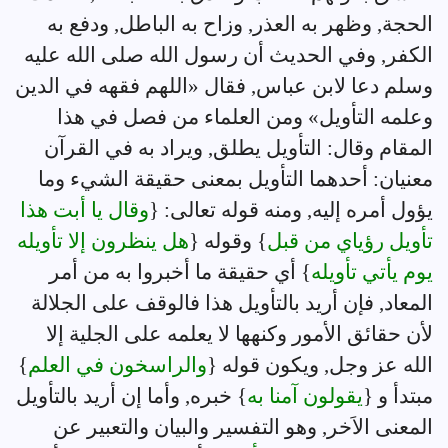
الحجة, وظهر به العذر, وزاح به الباطل, ودفع به
الكفر, وفي الحديث أن رسول الله صلى الله عليه
وسلم دعا لابن عباس, فقال «اللهم فقهه في الدين
وعلمه التأويل» ومن العلماء من فصل في هذا
المقام وقال: التأويل يطلق, ويراد به في القرآن
معنيان: أحدهما التأويل بمعنى حقيقة الشيء وما
يؤول أمره إليه, ومنه قوله تعالى: {
وقال يا أبت هذا
تأويل رؤياي من قبل
} وقوله {
هل ينظرون إلا تأويله
يوم يأتي تأويله
} أي حقيقة ما أخبروا به من أمر
المعاد, فإن أريد بالتأويل هذا فالوقف على الجلالة
لأن حقائق الأمور وكنهها لا يعلمه على الجلية إلا
الله عز وجل, ويكون قوله {
والراسخون في العلم
}
مبتدأ و {
يقولون آمنا به
} خبره, وأما إن أريد بالتأويل
المعنى الاَخر, وهو التفسير والبيان والتعبير عن