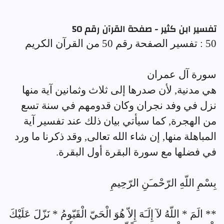
تفسير ابن كثير - صفحة القرآن رقم 50
50 : تفسير الصفحة رقم 50 من القرآن الكريم
سورة آل عمران
هي مدنية, لأن صدرها إلى ثلاث وثمانين آية منها
نزل في وفد نجران وكان قدومهم في سنة تسع
من الهجرة, كما سيأتي بيان ذلك عند تفسير آية
المباهلة منها, إن شاء الله تعالى, وقد ذكرنا ما ورد
في فضلها مع سورة البقرة أول البقرة.
بِسْمِ اللّهِ الرّحْمـَنِ الرّحِيمِ
** الَمَ * اللّهُ لآ إِلَـَهَ إِلاّ هُوَ الْحَيّ الْقَيّومُ * نَزّلَ عَلَيْكَ