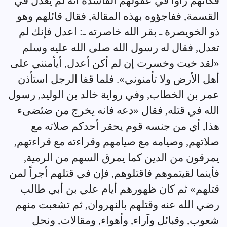
فكأنهم رأوا في عقولهم الفاسدة أنه لم يعدل في
القسمة, ففاجؤوه بهذه المقالة, فقال قائلهم وهو
ذو الخويصرة ـ بقر الله خاصرته ـ: اعدل فإنك لم
تعدل, فقال له رسول الله صلى الله عليه وسلم
«لقد خبت وخسرت إن لم أكن أعدل, أيأمنني على
أهل الأرض ولا تأمنوني». فلما قفا الرجل استأذن
عمر بن الخطاب, وفي رواية خالد بن الوليد, رسول
الله في قتله, فقال «دعه فانه يخرج من ضئضىء
هذا, أي من جنسه قوم يحقر أحدكم صلاته مع
صلاتهم, وصيامه مع صيامهم وقراءته مع قراءتهم,
يمرقون من الدين كما يمرق السهم من الرمية,
فأينما لقيتموهم فاقتلوهم, فإن في قتلهم أجراً لمن
قتلهم» ثم كان ظهورهم أيام علي بن أبي طالب
رضي الله عنه وقتلهم بالنهروان, ثم تشعبت منهم
شعوب, وقبائل وآراء, وأهواء, ومقالات, ونحل