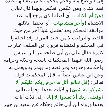
إلى الواضح منه وحكم محكمه على متشابهه عنده
فقد اهتدى ومن عكس انعكس ولهذا قال تعالى
{
هنّ أم الكتاب
} أي أصله الذي يرجع إليه عند
الاشتباه {
وأخر متشابهات
} أي تحتمل دلالتها
موافقة المحكم وقد تحتمل شيئاً آخر من حيث
اللفظ والتركيب لا من حيث المراد. وقد اختلفوا
في المحكم والمتشابه فروي عن السلف عبارات
كثيرة فقال علي بن أبي طلحة عن ابن عباس
رضي الله عنهما: المحكمات ناسخه وحلاله وحرامه
وأحكامه وحدوده وفرائضه وما يؤمر به ويعمل به
وعن ابن عباس أيضاً أنه قال المحكمات قوله
تعالى: {
قل تعالوا أتل ما حرم ربكم عليكم ألا
تشركوا به شيئ
} والاَيات بعدها. وقوله تعالى:
{
وقضى ربك ألا تعبدوا إلا إياه
} إلى ثلاث آيات
بعدها ورواه ابن أبي حاتم وحكاه عن سعيد بن جبير