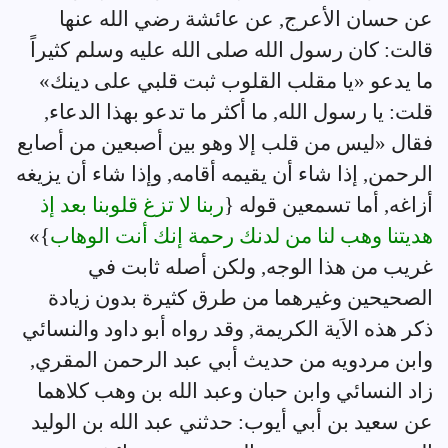
عن حسان الأعرج, عن عائشة رضي الله عنها
قالت: كان رسول الله صلى الله عليه وسلم كثيراً
ما يدعو «يا مقلب القلوب ثبت قلبي على دينك»
قلت: يا رسول الله, ما أكثر ما تدعو بهذا الدعاء,
فقال «ليس من قلب إلا وهو بين أصبعين من أصابع
الرحمن, إذا شاء أن يقيمه أقامه, وإذا شاء أن يزيغه
أزاغه, أما تسمعين قوله {
ربنا لا تزغ قلوبنا بعد إذ
هديتنا وهب لنا من لدنك رحمة إنك أنت الوهاب
}»
غريب من هذا الوجه, ولكن أصله ثابت في
الصحيحين وغيرهما من طرق كثيرة بدون زيادة
ذكر هذه الاَية الكريمة, وقد رواه أبو داود والنسائي
وابن مردويه من حديث أبي عبد الرحمن المقري,
زاد النسائي وابن حبان وعبد الله بن وهب كلاهما
عن سعيد بن أبي أيوب: حدثني عبد الله بن الوليد