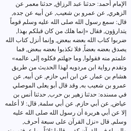
الإمام أحمد: حدثنا عبد الرزاق, حدثنا معمر عن
الزهري, عن عمرو بن شعيب, عن أبيه عن جده,
قال: سمع رسول الله صلى الله عليه وسلم قوماً
يتدارؤون, فقال «إنما هلك من كان قبلكم بهذا,
ضربوا كتاب الله بعضه ببعض, وإنما أنزل كتاب الله
يصدق بعضه بعضاً, فلا تكذبوا بعضه ببعض, فما
علمتم منه فقولوا, وما جهلتم فكلوه إلى عالمه»
وتقدم رواية ابن مردويه لهذا الحديث من طريق
هشام بن عمار, عن ابن أبي حازم, عن أبيه, عن
عمرو بن شعيب به, وقد قال أبو يعلى الموصلي
في مسنده: حدثنا زهير بن حرب, حدثنا أنس بن
عياض, عن أبي حازم, عن أبي سلمة, قال: لا أعلمه
إلا عن أبي هريرة أن رسول الله صلى الله عليه
وسلم, قال «نزل القرآن على سبعة أحرف,
والمراء في القرآن كفر ـ قالها ثلاثاً ـ ما عرفتم منه