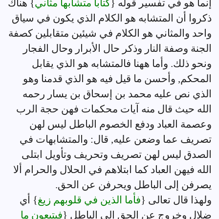
إنما هو في تفسير قوله {
كتاباً متشابهاً مثاني
} هناك
ذكروا أن المتشابه هو الكلام الذي يكون في سياق
واحد والمثاني هو الكلام في شيئين متقابلين كصفة
الجنة وصفة النار وذكر حال الأبرار وحال الفجار
ونحو ذلك. وأما ههنا فالمتشابه هو الذي يقابل
المحكم, وأحسن ما قيل فيه هو الذي قدمنا وهو
الذي نص عليه محمد بن إسحاق بن يسار رحمه
الله حيث قال منه آيات محكمات فهن حجة الرب
وعصمة العباد ودفع الخصوم الباطل ليس لهن
تصريف عما وضعن عليه, قال: والمتشابهات في
الصدق ليس لهن تصريف وتحريف وتأويل ابتلى
الله فيهن العباد كما ابتلاهم في الحلال والحرام ألا
يصرفن إلى الباطل ويحرفن عن الحق.
ولهذا قال تعالى {
فأما الذين في قلوبهم زيغ
} أي
ضلال وخروج عن الحق إلى الباطل {
فيتبعون ما