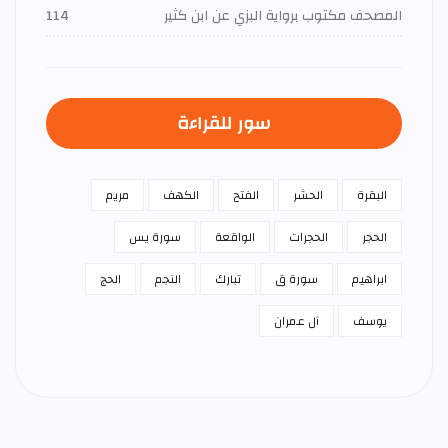
المصحف مكتوب برواية البزي عن ابن كثير
114
سور للقراءة
البقرة
الحشر
الفتح
الكهف
مريم
الحجر
الحجرات
الواقعة
سورة يس
ابراهيم
سورة ق
تبارك
النجم
الحج
يوسف
آل عمران