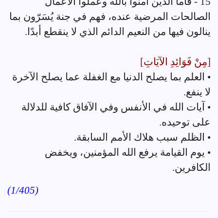
15 - فأما الذين آمنوا بالله وعملوا الأعمال
الصالحات المرضية عنده، فهم في جنة يُسَرّون بما
ينالون فيها من النعيم الدائم الذي لا ينقطع أبدًا.
[مِنْ فَوَائِدِ الآيَاتِ]
• العلم بما يصلح الدنيا مع الغفلة عما يصلح الآخرة
لا ينفع.
• آيات الله في الأنفس وفي الآفاق كافية للدلالة
على توحيده.
• الظلم سبب هلاك الأمم السابقة.
• يوم القيامة يرفع الله المؤمنين، ويخفض
الكافرين.
(1/405)