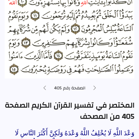
الصفحة رقم 405
المختصر في تفسير القرآن الكريم الصفحة
405 من المصحف
وَعْدَ اللَّهِ لَا يُخْلِفُ اللَّهُ وَعْدَهُ وَلَكِنَّ أَكْثَرَ النَّاسِ لَا