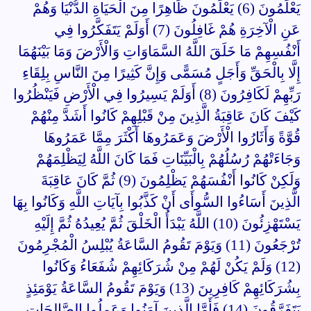
يَعْلَمُونَ (6) يَعْلَمُونَ ظَاهِرًا مِنَ الْحَيَاةِ الدُّنْيَا وَهُمْ
عَنِ الْآخِرَةِ هُمْ غَافِلُونَ (7) أَوَلَمْ يَتَفَكَّرُوا فِي
أَنْفُسِهِمْ مَا خَلَقَ اللَّهُ السَّمَاوَاتِ وَالْأَرْضَ وَمَا بَيْنَهُمَا
إِلَّا بِالْحَقِّ وَأَجَلٍ مُسَمًّى وَإِنَّ كَثِيرًا مِنَ النَّاسِ بِلِقَاءِ
رَبِّهِمْ لَكَافِرُونَ (8) أَوَلَمْ يَسِيرُوا فِي الْأَرْضِ فَيَنْظُرُوا
كَيْفَ كَانَ عَاقِبَةُ الَّذِينَ مِنْ قَبْلِهِمْ كَانُوا أَشَدَّ مِنْهُمْ
قُوَّةً وَأَثَارُوا الْأَرْضَ وَعَمَرُوهَا أَكْثَرَ مِمَّا عَمَرُوهَا
وَجَاءَتْهُمْ رُسُلُهُمْ بِالْبَيِّنَاتِ فَمَا كَانَ اللَّهُ لِيَظْلِمَهُمْ
وَلَكِنْ كَانُوا أَنْفُسَهُمْ يَظْلِمُونَ (9) ثُمَّ كَانَ عَاقِبَةَ
الَّذِينَ أَسَاءُوا السُّوأَى أَنْ كَذَّبُوا بِآيَاتِ اللَّهِ وَكَانُوا بِهَا
يَسْتَهْزِئُونَ (10) اللَّهُ يَبْدَأُ الْخَلْقَ ثُمَّ يُعِيدُهُ ثُمَّ إِلَيْهِ
تُرْجَعُونَ (11) وَيَوْمَ تَقُومُ السَّاعَةُ يُبْلِسُ الْمُجْرِمُونَ
(12) وَلَمْ يَكُنْ لَهُمْ مِنْ شُرَكَائِهِمْ شُفَعَاءُ وَكَانُوا
بِشُرَكَائِهِمْ كَافِرِينَ (13) وَيَوْمَ تَقُومُ السَّاعَةُ يَوْمَئِذٍ
يَتَفَرَّقُونَ (14) فَأَمَّا الَّذِينَ آمَنُوا وَعَمِلُوا الصَّالِحَاتِ