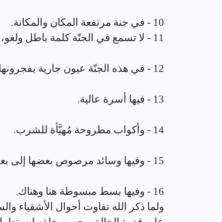
10 - في جنة مرتفعة المكان والمكانة.
11 - لا تسمع في الجنّة كلمة باطل ولغو، فضلًا عن سماع كلمة محرمة.
12 - في هذه الجنّة عيون جارية يفجرونها، ويصرفونها كيف شاؤوا.
13 - فيها أسرة عالية.
14 - وأكواب مطروحة مُهيَّأة للشرب.
15 - وفيها وسائد مرصوص بعضها إلى بعض.
16 - وفيها بسط مبسوطة هنا وهناك.
ولما ذكر الله تفاوت أحوال الأشقياء والسع
على قدرة الخالق وحسن خلقه ليستدلوا بذ