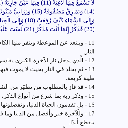
(20) فَذَكِّرْ إِنَّمَا أَنْتَ مُذَكِّرٌ (21) لَسْتَ عَلَيْهِمْ بِمُصَيْطِرٍ (22)
11 - ويبتعد عن الموعظة وينفر منها الك
النار.
12 - الَّذي يدخل نار الآخرة الكبرى يقاسي حرّها ويعانيه أبدًا.
13 - ثم يخلد في النار بحيث لا يموت في
طيبة كريمة.
14 - قد فاز بالمطلوب من تطهّر من الشرك والمعاصي.
15 - وذكر ربه بما شرع من أنواع الذكر، وأدى الصلاة بالصفة المطلوبة لأدائها.
16 - بل تقدمون الحياة الدنيا، وتفضلونها على الآخرة على ما بينهما من تفاوت عظيم.
17 - ولَلْآخرة خير وأفضل من الدنيا وما 
ينقطع أبدًا.