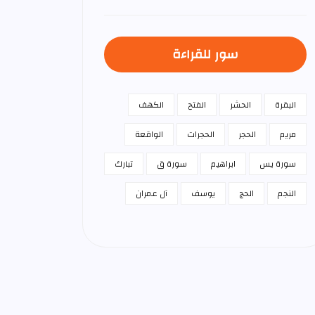
سور للقراءة
البقرة
الحشر
الفتح
الكهف
مريم
الحجر
الحجرات
الواقعة
سورة يس
ابراهيم
سورة ق
تبارك
النجم
الحج
يوسف
آل عمران