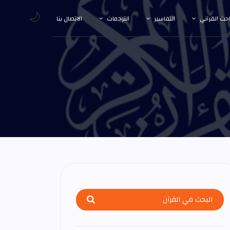
🌙
احث القرآني
التفاسير
الترجمات
الاتصال بنا