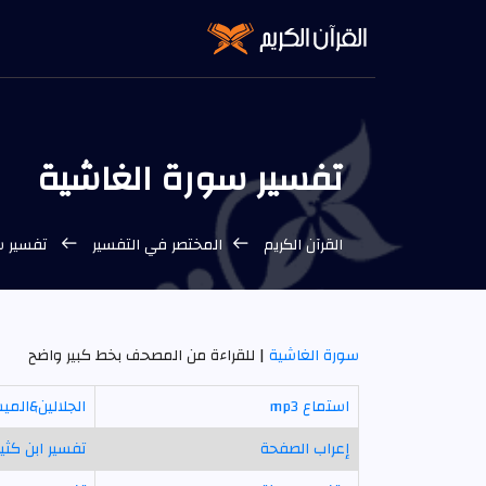
تفسير سورة الغاشية
القرآن الكريم
المختصر في التفسير
تفسير س
سورة الغاشية
| للقراءة من المصحف بخط كبير واضح
استماع mp3
الجلالين&المي
إعراب الصفحة
تفسير ابن كثير