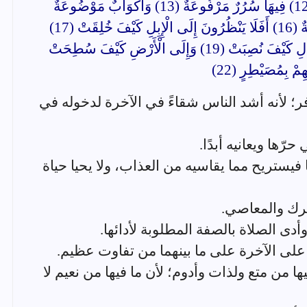
لَا تَسْمَعُ فِيهَا لَاغِيَةً (11) فِيهَا عَيْنٌ جَارِيَةٌ (12) فِيهَا سُرُرٌ مَرْفُوعَةٌ (13) وَأَكْوَابٌ مَوْضُوعَةٌ
(14) وَنَمَارِقُ مَصْفُوفَةٌ (15) وَزَرَابِيُّ مَبْثُوثَةٌ (16) أَفَلَا يَنْظُرُونَ إِلَى الْإِبِلِ كَيْفَ خُلِقَتْ (17)
وَإِلَى السَّمَاءِ كَيْفَ رُفِعَتْ (18) وَإِلَى الْجِبَالِ كَيْفَ نُصِبَتْ (19) وَإِلَى الْأَرْضِ كَيْفَ سُطِحَتْ
افر؛ لأنه أشد الناس شقاءً في الآخرة لدخوله في
ها فيستريح مما يقاسيه من العذاب، ولا يحيا حياة
فيها من متع ولذات وأدوم؛ لأن ما فيها من نعيم لا