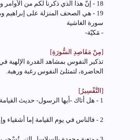
18 - إنّ هذا الَّذي ذكرنا لكم من الأوامر والأخبار لفي الصحف المنزلة من قبلك.
19 - هي الصحف المنزلة على إبراهيم وموسى عليه السلام.
سورة الغاشية
- مَكيّة-
[مِنْ مَقَاصِدِ السُّورَةِ]
تذكير النفوس بمشاهد القدرة الإلهية في 
الحاضرة، لتمتلئ النفوس رغبة ورهبة.
[التَّفْسِيرُ]
1 - هل أتاك -أيها الرسول- حديث القيامة التي تغشى الناس بأهوالها؟!
2 - فالناس في يوم القيامة إما أشقياء وإما سعداء، فوجوه الأشقياء ذليلة خاضعة.
3 - متعبة مجهدة بالسلاسل التي تُسْحب بها، والأغلال التي تُغَل بها.