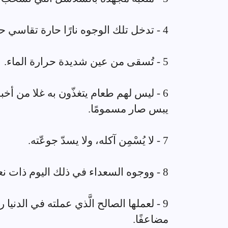
4 - تدخل تلك الوجوه نارًا حارة تقاسي حرّها.
5 - تُسقى من عين شديدة حرارة الماء.
6 - ليس لهم طعام يتغذّون به غلا من أخبث
يبس صار مسمومًا.
7 - لا يُسْمِن آكله، ولا يسدّ جوعّته.
8 - ووجوه السعداء في ذلك اليوم ذات نعمة وبهجة وسرور؛ لما لاقوه من النعيم.
9 - لعملها الصالح الَّذي عملته في الدني
مضاعفًا.