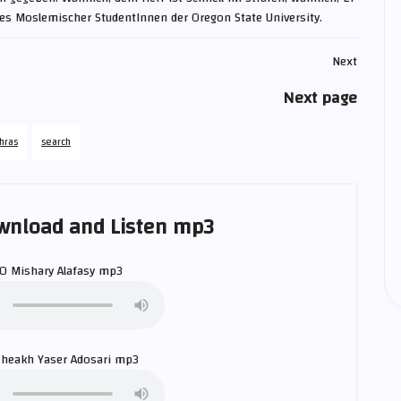
es Moslemischer StudentInnen der Oregon State University.
Next
Next page
hras
search
wnload and Listen mp3
50
Mishary Alafasy
mp3
sheakh
Yaser Adosari
mp3