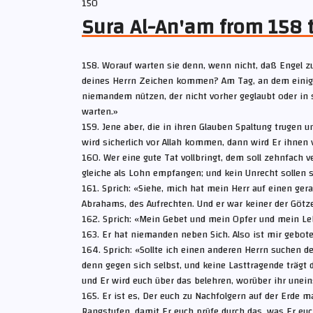
150
Sura Al-An'am from 158 
158. Worauf warten sie denn, wenn nicht, daß Engel
deines Herrn Zeichen kommen? Am Tag, an dem einige v
niemandem nützen, der nicht vorher geglaubt oder in s
warten.»
159. Jene aber, die in ihren Glauben Spaltung trugen un
wird sicherlich vor Allah kommen, dann wird Er ihnen 
160. Wer eine gute Tat vollbringt, dem soll zehnfach v
gleiche als Lohn empfangen; und kein Unrecht sollen si
161. Sprich: «Siehe, mich hat mein Herr auf einen ge
Abrahams, des Aufrechten. Und er war keiner der Götz
162. Sprich: «Mein Gebet und mein Opfer und mein Le
163. Er hat niemanden neben Sich. Also ist mir gebote
164. Sprich: «Sollte ich einen anderen Herrn suchen den
denn gegen sich selbst, und keine Lasttragende trägt 
und Er wird euch über das belehren, worüber ihr unein
165. Er ist es, Der euch zu Nachfolgern auf der Erde 
Rangstufen, damit Er euch prüfe durch das, was Er euch