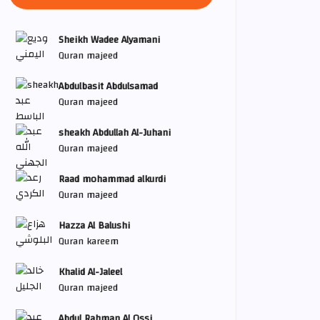
Sheikh Wadee Alyamani
Quran majeed
Abdulbasit Abdulsamad
Quran majeed
sheakh Abdullah Al-Juhani
Quran majeed
Raad mohammad alkurdi
Quran majeed
Hazza Al Balushi
Quran kareem
Khalid Al-Jaleel
Quran majeed
Abdul Rahman Al Ossi