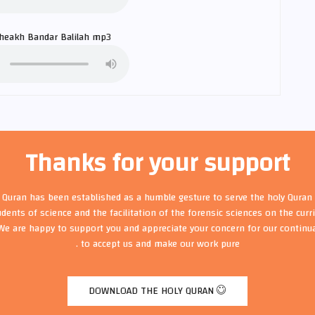
sheakh
Bandar Balilah
mp3
Thanks for your support
t Quran has been established as a humble gesture to serve the holy Quran 
udents of science and the facilitation of the forensic sciences on the cur
We are happy to support you and appreciate your concern for our continu
to accept us and make our work pure .
DOWNLOAD THE HOLY QURAN