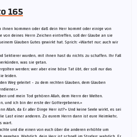
to 165
 zu ihnen kommen oder daß dein Herr kommt oder einige von
on deines Herrn Zeichen eintreffen, soll der Glaube an sie
einem Glauben Gutes gewirkt hat. Sprich: «Wartet nur; auch wir
d Sektierer wurden, mit ihnen hast du nichts zu schaffen. Ihr Fall
verkünden, was sie getan.
ergolten werden; wer aber eine böse Tat übt, der soll nur das
e leiden.
raden Weg geleitet - zu dem rechten Glauben, dem Glauben
endiener.»
ben und mein Tod gehören Allah, dem Herrn der Welten.
n, und ich bin der erste der Gottergebenen.»
n Allah, da Er aller Dinge Herr ist?» Und keine Seele wirkt, es sei
die Last einer anderen. Zu eurem Herrn dann ist eure Heimkehr,
s wart.
machte und die einen von euch über die anderen erhöhte um
 gegeben. Wahrlich, dein Herr ist schnell im Strafen; wahrlich, Er