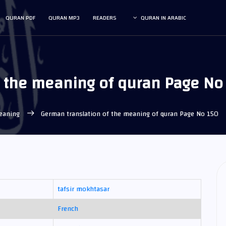
QURAN PDF
QURAN MP3
READERS
QURAN IN ARABIC
f the meaning of quran Page No
meaning
German translation of the meaning of quran Page No 150
tafsir mokhtasar
French