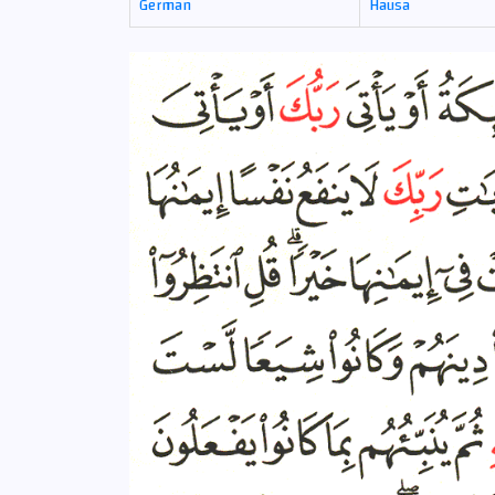
German
Hausa