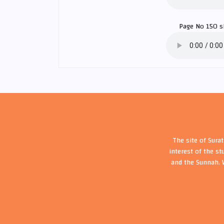
Page No 150 
The site of Sura
interest of the st
and the Sunnah. 