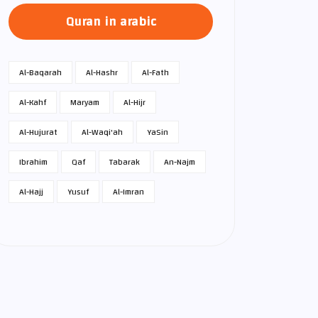
Quran in arabic
Al-Baqarah
Al-Hashr
Al-Fath
Al-Kahf
Maryam
Al-Hijr
Al-Hujurat
Al-Waqi'ah
Ya­Sin
Ibrahim
Qaf
Tabarak
An-Najm
Al-Hajj
Yusuf
Al-Imran