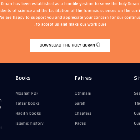
t Quran has been established as a humble gesture to serve the holy Quran 
udents of science and the facilitation of the forensic sciences on the cur
We are happy to support you and appreciate your concern for our continu
to accept us and make our work pure .
DOWNLOAD THE HOLY QURAN
Books
Fahras
Si
Moshaf PDF
Othmani
Se
n
Tafsir books
Surah
Th
n
Hadith books
Chapters
Qu
Islamic history
Pages
Qu
t