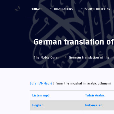
🌙
CONTACT
TRANSLATIONS
SEARCH THE KORAN
German translation o
The Noble Quran
German translation of the 
Surah Al-Hadid
| from the moshaf in arabic uthmani
Listen mp3
Tafsir Arabic
English
Indonesian