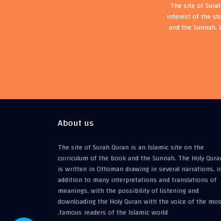
The site of Sura
interest of the st
and the Sunnah. 
About us
The site of Surah Quran is an Islamic site on the
curriculum of the book and the Sunnah. The Holy Qura
is written in Ottoman drawing in several narrations, i
addition to many interpretations and translations of
meanings, with the possibility of listening and
downloading the Holy Quran with the voice of the mos
famous readers of the Islamic world.