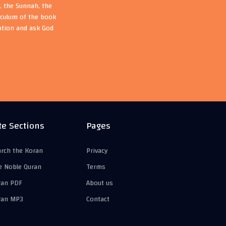
, the Sunnah, the
riculum of the book
ation and ask God
te Sections
Pages
arch the Koran
Privacy
e Noble Quran
Terms
ran PDF
About us
ran MP3
Contact