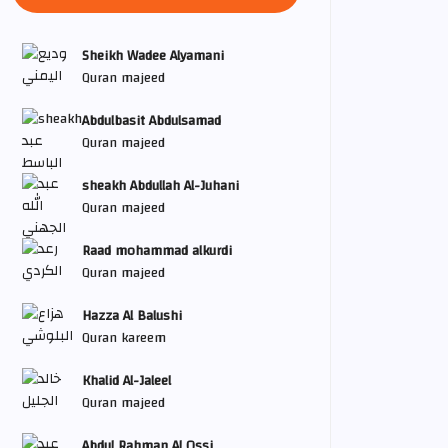
Sheikh Wadee Alyamani
Quran majeed
Abdulbasit Abdulsamad
Quran majeed
sheakh Abdullah Al-Juhani
Quran majeed
Raad mohammad alkurdi
Quran majeed
Hazza Al Balushi
Quran kareem
Khalid Al-Jaleel
Quran majeed
Abdul Rahman Al Ossi