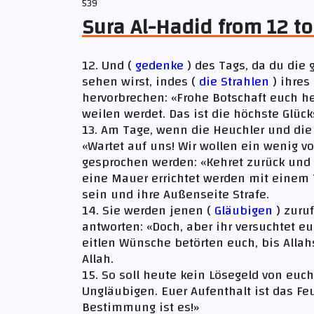
539
Sura Al-Hadid from 12 to
12. Und (
gedenke
) des Tags, da du die
sehen wirst, indes (
die Strahlen
) ihres
hervorbrechen: «Frohe Botschaft euch heu
weilen werdet. Das ist die höchste Glücks
13. Am Tage, wenn die Heuchler und di
«Wartet auf uns! Wir wollen ein wenig vo
gesprochen werden: «Kehret zurück und 
eine Mauer errichtet werden mit einem T
sein und ihre Außenseite Strafe.
14. Sie werden jenen (
Gläubigen
) zuru
antworten: «Doch, aber ihr versuchtet eu
eitlen Wünsche betörten euch, bis Allah
Allah.
15. So soll heute kein Lösegeld von e
Ungläubigen. Euer Aufenthalt ist das Fe
Bestimmung ist es!»