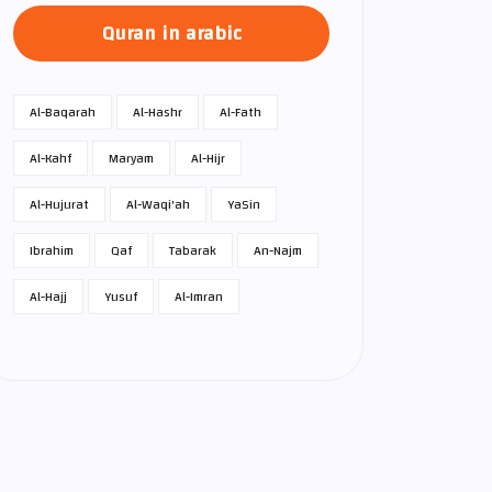
Quran in arabic
Al-Baqarah
Al-Hashr
Al-Fath
Al-Kahf
Maryam
Al-Hijr
Al-Hujurat
Al-Waqi'ah
Ya­Sin
Ibrahim
Qaf
Tabarak
An-Najm
Al-Hajj
Yusuf
Al-Imran