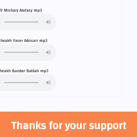
39
Mishary Alafasy
mp3
sheakh
Yaser Adosari
mp3
sheakh
Bandar Balilah
mp3
Thanks for your support