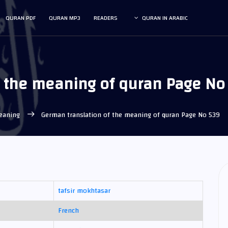
QURAN PDF
QURAN MP3
READERS
QURAN IN ARABIC
f the meaning of quran Page No
meaning
German translation of the meaning of quran Page No 539
tafsir mokhtasar
French