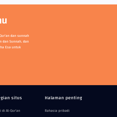
mu
-Qur'an dan sunnah
an dan Sunnah, dan
ha Esa untuk
gian situs
Halaman penting
i di Al-Qur'an
Rahasia pribadi