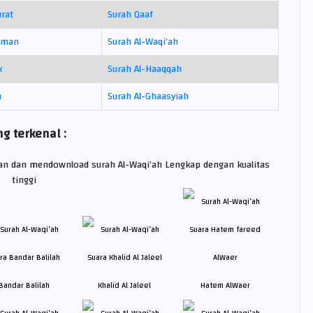
urat
Surah Qaaf
hman
Surah Al-Waqi’ah
k
Surah Al-Haaqqah
a
Surah Al-Ghaasyiah
g terkenal :
kan dan mendownload surah Al-Waqi’ah Lengkap dengan kualitas
tinggi
Bandar Balilah
Khalid Al Jaleel
Hatem AlWaer