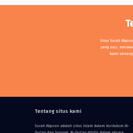
T
Situs Surah Alqur
yang suci, merawa
kami senang
Tentang situs kami
Surah Alquran adalah situs Islam dalam kurikulum Al-
Qur'an dan Sunnah. Al-Qur'an ditulis dalam aksara