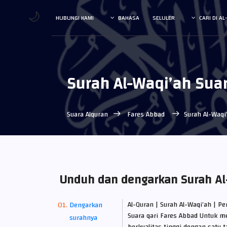
🌙
HUBUNGI KAMI
BAHASA
SELULER
CARI DI A
Surah Al-Waqi’ah Sua
Suara Alquran
Fares Abbad
Surah Al-Waq
Unduh dan dengarkan Surah Al
Al-Quran | Surah Al-Waqi’ah | 
Dengarkan
Suara qari Fares Abbad Untuk 
surahnya