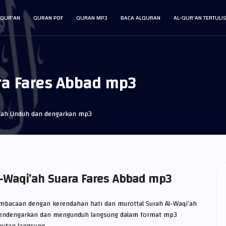
L-QUR'AN
QURAN PDF
QURAN MP3
BACA ALQURAN
AL-QUR'AN TERTULI
ra Fares Abbad mp3
i’ah Unduh dan dengarkan mp3
-Waqi’ah Suara Fares Abbad mp3
Pembacaan dengan kerendahan hati dan murottal Surah Al-Waqi’ah
mendengarkan dan mengunduh langsung dalam format mp3