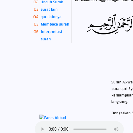
berkualitas tinggi dengan satu 
Unduh Surah
Surat lain
qari lainnya
Membaca surah
Interpretasi
surah
Surah Al-Wa
para qari S
kemampuan 
langsung.
Dengarkan 