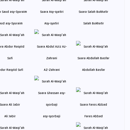
aud asy-Syuraim
Asy-syatiri
Salah Bukhatir
dur Rasyiid Sufi
AZ-Zahrani
Abdullah Basfar
Ali Jabir
asy-syorbaji
Fares Abbad