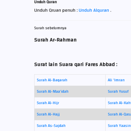
Unduh Quran
Unduh Qruan penuh :
Unduh Alquran
.
Surah sebelumnya
Surah Ar-Rahman
Surat lain Suara qari Fares Abbad :
Surah Al-Baqarah
Ali ‘Imran
Surah Al-Maa’idah
Surah Yusuf
Surah Al-Hijr
Surah Al-Kah
Surah Al-Hajj
Surah Al-Qas
Surah As-Sajdah
Surah Yaasin