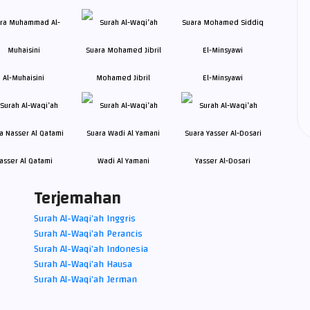
Al-Muhaisini
Mohamed Jibril
El-Minsyawi
asser Al Qatami
Wadi Al Yamani
Yasser Al-Dosari
Terjemahan
Surah Al-Waqi’ah Inggris
Surah Al-Waqi’ah Perancis
Surah Al-Waqi’ah Indonesia
Surah Al-Waqi’ah Hausa
Surah Al-Waqi’ah Jerman