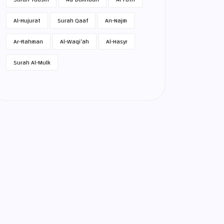
Al-Hujurat
Surah Qaaf
An-Najm
Ar-Rahman
Al-Waqi’ah
Al-Hasyr
Surah Al-Mulk