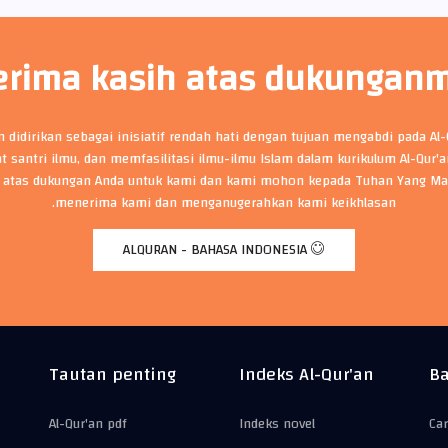
erima kasih atas dukungan
an didirikan sebagai inisiatif rendah hati dengan tujuan mengabdi pada Al
t santri ilmu, dan memfasilitasi ilmu-ilmu Islam dalam kurikulum Al-Qur'
 atas dukungan Anda untuk kami dan kami mohon kepada Tuhan Yang Ma
menerima kami dan menganugerahkan kami keikhlasan.
ALQURAN - BAHASA INDONESIA
Tautan penting
Indeks Al-Qur'an
Ba
Al-Qur'an pdf
Indeks novel
Car