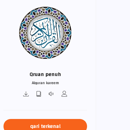
Qruan penuh
Alquran kareem
qari terkenal