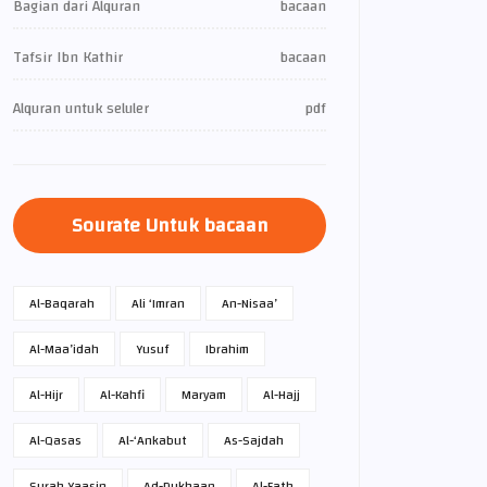
Bagian dari Alquran
bacaan
Tafsir Ibn Kathir
bacaan
Alquran untuk seluler
pdf
Sourate Untuk bacaan
Al-Baqarah
Ali ‘Imran
An-Nisaa’
Al-Maa’idah
Yusuf
Ibrahim
Al-Hijr
Al-Kahfi
Maryam
Al-Hajj
Al-Qasas
Al-‘Ankabut
As-Sajdah
Surah Yaasin
Ad-Dukhaan
Al-Fath