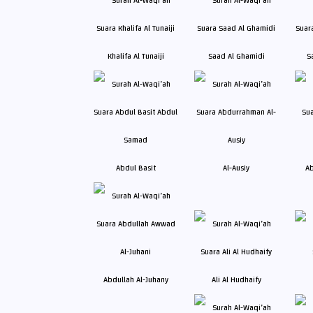
Khalifa Al Tunaiji
Saad Al Ghamidi
S
Abdul Basit
Al-Ausiy
Ab
Abdullah Al-Juhany
Ali Al Hudhaify