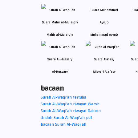
Mahir al-Mu'aiqly
Muhammad Ayyub
Al-Hussary
Misyari Alafasy
N
bacaan
Surah Al-Waqi’ah tertulis
Surah Al-Waqi’ah riwayat Warsh
Surah Al-Waqi’ah riwayat Qaloon
Unduh Surah Al-Waqi’ah pdf
bacaan Surah Al-Waqi’ah