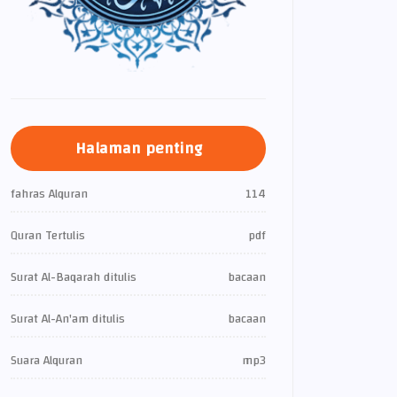
Halaman penting
fahras Alquran
114
Quran Tertulis
pdf
Surat Al-Baqarah ditulis
bacaan
Surat Al-An'am ditulis
bacaan
Suara Alquran
mp3