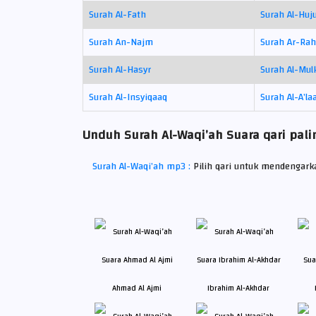
Surah Al-Fath
Surah Al-Huj
Surah An-Najm
Surah Ar-Ra
Surah Al-Hasyr
Surah Al-Mul
Surah Al-Insyiqaaq
Surah Al-A’la
Unduh Surah Al-Waqi’ah Suara qari palin
Surah Al-Waqi’ah mp3 :
Pilih qari untuk mendengar
Ahmad Al Ajmi
Ibrahim Al-Akhdar