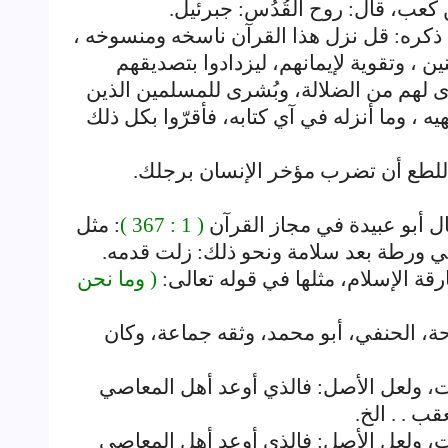
 كعب، قال: روح القُدُس: جبرئيل.
ذكره: قل نزل هذا القرآن ناسخه ومنسوخه ،
ن ، وتقوية لإيمانهم، ليزدادوا بتصديقهم
دى لهم من الضلالة، وبُشرى للمسلمين الذين
يه ، وما أنزله في آي كتابه، فأقرّوا بكل ذلك
اللطع أن تضرب مؤخر الإنسان برجلك.
ل أبو عبيدة في مجاز القرآن
( 1 : 367 )
: مثل
في ورطة بعد سلامة ونحو ذلك: زلت قدمه.
رقة الإسلام، مثلها في قوله تعالى:
( وما نحن
، الحنفي، أبو محمد، وثقه جماعة، وكان
، ولعل الأصل: فالذي أوعد أهل المعاصي
قب . . الخ.
، ولعل الأصل: فالذي أوعد أهل المعاصي