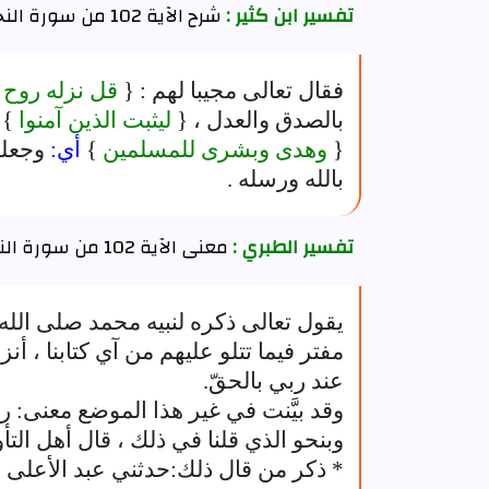
تفسير ابن كثير :
شرح الآية 102 من سورة النحل
فقال تعالى مجيبا لهم : {
قل نزله روح
بالصدق والعدل ، {
ليثبت الذين آمنوا
} 
{
وهدى وبشرى للمسلمين
}
أي:
وجعله 
بالله ورسله .
تفسير الطبري :
معنى الآية 102 من سورة النحل
يقول تعالى ذكره لنبيه محمد صلى الله 
مفتر فيما تتلو عليهم من آي كتابنا ، أن
عند ربي بالحقّ.
وقد بيَّنت في غير هذا الموضع معنى: ر
وبنحو الذي قلنا في ذلك ، قال أهل التأو
* ذكر من قال ذلك:حدثني عبد الأعلى ب