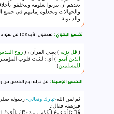
بعدهم أن يتربوا بعلومه ويتخلقوا بأخل
والجهالات ويجعلوه إمامهم في جميع ال
والدنيوية.
تفسير البغوي :
مضمون الآية 102 من سورة النحل
(
قل نزله
) يعني القرآن ، (
روح القد
الذين آمنوا
) أي : ليثبت قلوب المؤمنين ل
للمسلمين
)
التفسير الوسيط :
قل نـزله روح القدس من رب
ثم لقن الله
-تبارك وتعالى-
رسوله صلى ا
فيزهقه فقال:.
قُلْ نَزَّلَهُ رُوحُ الْقُدُسِ مِنْ رَبِّكَ بِالْحَقِّ، ل