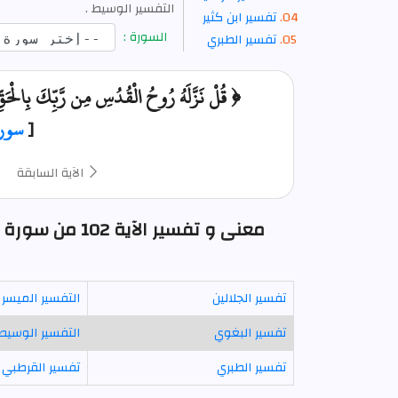
التفسير الوسيط .
تفسير ابن كثير
السورة :
تفسير الطبري
﴿ قُلْ نَزَّلَهُ رُوحُ الْقُدُسِ مِن رَّبِّكَ بِالْحَقّ
[
سور
الآية السابقة
معنى و تفسير الآية 102 من سورة النحل : قل نـزله روح القدس من ربك بالحق .
تفسير الجلالين
التفسير الميسر
تفسير البغوي
التفسير الوسيط
تفسير الطبري
تفسير القرطبي