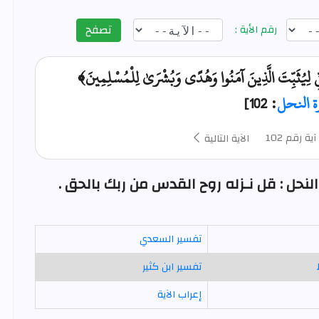
تصفح
رقم الأية :
ِ لِيُثَبِّتَ الَّذِينَ آمَنُوا وَهُدًى وَبُشْرَىٰ لِلْمُسْلِمِينَ﴾
ة النحل
: 102]
آية رقم 102
الآية التالية
تفسير السعدي
تفسير ابن كثير
إعراب الآية