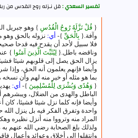
تفسير السعدي :
قل نـزله روح القدس من رب
{
قُلْ نَزَّلَهُ رُوحُ الْقُدُسِ
} وهو جبريل ا
وآفة.{
بِالْحَقِّ
}-
أي:
نزوله بالحق وهو 
فلا سبيل لأحد أن يقدح فيه قدحا صحيحا
وناقضه باطل.{
لِيُثَبِّتَ الَّذِينَ آمَنُوا
} عند
يزال الحق يصل إلى قلوبهم شيئا فشيئا
وأيضا فإنهم يعلمون أنه الحق، وإذا شر
بما هو مثله أو خير منه لهم وأن نسخه ه
{
وَهُدًى وَبُشْرَى لِلْمُسْلِمِينَ
}-
أي:
يهدي
الباطل والهدى من الضلال، ويبشرهم أن 
وأيضا فإنه كلما نزل شيئا فشيئا، كان 
واحدة وتفرق الفكر فيه بل ينزل الله ح
المراد منه وترووا منه أنزل نظيره وهكذ
ولذلك بلغ الصحابة رضي الله عنهم به 
وانتقلوا إلى أخلاق وعوائد وأعمال فاقو