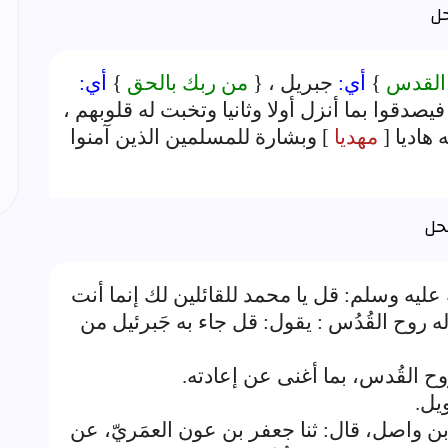
 القدس
}
أي:
جبريل ، {
من ربك بالحق
}
أي:
فيصدقوا بما أنزل أولا وثانيا وتخبت له قلوبهم ،
هاديا [
مهديا
] وبشارة للمسلمين الذين آمنوا
عليه وسلم: قل يا محمد للقائلين لك إنما أنت
زله روح القُدُس : يقول: قل جاء به جَبرئيل من
وح القُدس، بما أغنى عن إعادته.
يل.
ن واصل، قال: ثنا جعفر بن عون العمَريّ، عن