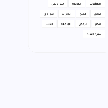
العنكبوت
السجدة
سورة يس
الدخان
الفتح
الحجرات
سورة ق
النجم
الرحمن
الواقعة
الحشر
سورة الملك