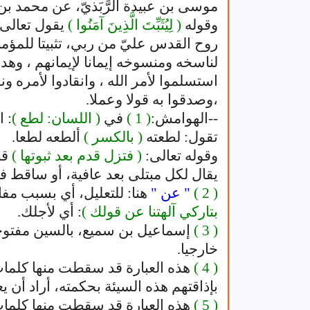
موسى بن عبيدة الرَّبَذيّ، عن محمد بن
وقوله
( لِيُثَبِّتَ الَّذِينَ آمَنُوا )
يقول تعالى 
روح القدس عليّ من ربي، تثبيتا للمؤمني
لناسخه ومنسوخه إيمانا لإيمانهم ، وه
استسلموا لأمر الله ، وانقادوا لأمره ونه
،وصدقوا به قولا وعملا.
--الهوامش:
( 1 )
في
( اللسان: لطع )
: 
تقول: لطعته
( بالكسر )
ألطعه لطعا.
وقوله تعالى:
( فتزل قدم بعد ثبوتها )
قا
يقال لكل مبتلى بعد عافية، أو ساقط 
( 2 )
" عن "
هنا: للتعليل، أي بسبب مفا
بتاركي آلهتنا عن قولك )
: أي لأجلك.
( 3 )
إسماعيل بن سميع، بالسين مفتوحة
خارجيا.
( 4 )
هذه العبارة قد سقطت منها كلمات
بإذاقتهم هذه السيئة بحكمته، أراد أن يع
( 5 )
هذه العبارة قد سقطت منها كلمات