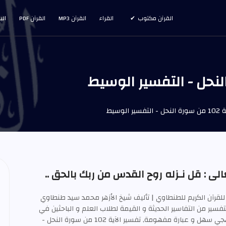
القرآن مكتوب
القراء
القرآن MP3
القرآن PDF
الب
 الوسيط
لى : قل نـزله روح القدس من ربك بالحق ..
للقرآن الكريم للطنطاوي | تأليف شيخ الأزهر محمد سيد طنطاوي
ويعتبر هذا التفسير من التفاسير الحديثة و القيمة لطلاب العلم و الباحثين في
تفسير القرآن العظيم بأسلوب منهجي سهل و عبارة مفهومة, تفسير الآية 102 من سورة النحل -