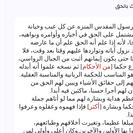
ك بالحق
لرسول المقدس المنزه عن كل عيب وخيانة
مشتمل على الحق في أخباره وأوامره ونواهيه،
، لأنه إذا علم أنه الحق علم أن ما عارضه
 نزول آياته وتواردها عليهم وقتا بعد وقت، فلا
 حتى يكون إيمانهم أثبت من الجبال الرواسي،
ع حكما [
من الأحكام
] ثم نسخه علموا أنه أبدله
و المناسب للحكمة الربانية والمناسبة العقلية.
هم إلى حقائق الأشياء ويبين لهم الحق من
لهم أجرا حسنا، ماكثين فيه أبدا.
أعظم هداية وبشارة لهم مما لو أتاهم جملة
كما وبشارة [
أكثر
] فإذا فهموه وعقلوه وعرفوا
ا.
مبلغا عظيما، وتغيرت أخلاقهم وطبائعهم،
ا بها الأولين والآخرين.وكان أعلى وأولى لمن