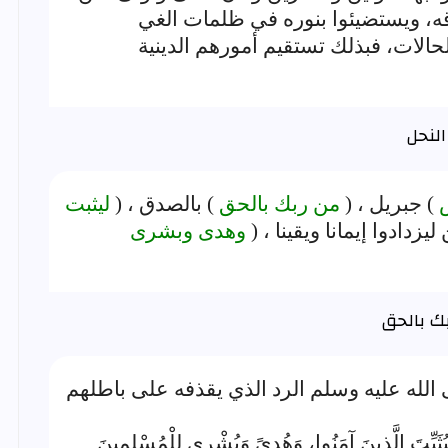
اقه، ويستضيئوا بنوره في ظلمات الغي
حالات، فبذلك تستقيم أمورهم الدينية
س
) جبريل ، (
من ربك بالحق
) بالصدق ، (
ليثبت
يزدادوا إيمانا ويقينا ، (
وهدى وبشرى
ك بالحق
لله عليه وسلم الرد الذي يقذفه على باطلهم
ِيُثَبِّتَ الَّذِينَ آمَنُوا، وَهُدىً وَبُشْرى لِلْمُسْلِمِينَ