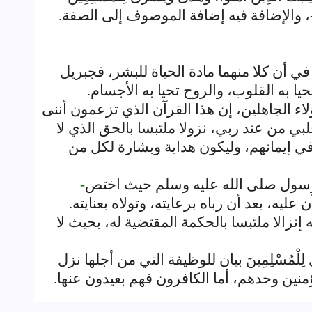
، والإضافة فيه إضافة الموصوف إلى الصفة.
 أن كلا منهما مادة الحياة للبشر، فجبريل
ا به القلوب، والروح تحيا به الأجسام.
اء الجاهلين، إن هذا القرآن الذي تزعمون أننى
لبي من عند ربي، نزولا ملتبسا بالحق الذي لا
 في إيمانهم، وليكون هداية وبشارة لكل من
 للرسول صلى الله عليه وسلم حيث اختص
-
 عليه، بعد أن رباه برعايته، وتولاه بعنايته.
 إنزالا ملتبسا بالحكمة المقتضية له، بحيث لا
بُشْرى لِلْمُسْلِمِينَ بيان للوظيفة التي من أجلها نزل
نين وحدهم، أما الكافرون فهم بعيدون عنها.