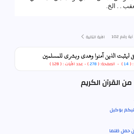
قب . . الخ.
آية رقم 102
الآية التالية
 ليثبت الذين آمنوا وهدى وبشرى للمسلمين
: (
14
) - الصفحة: (
278
) - عدد الأيات : ( 128 )
من القرآن الكريم
يكم بوكيل
ن حمل ظلما