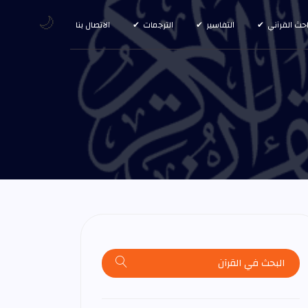
🌙
احث القرآني
التفاسير
الترجمات
الاتصال بنا