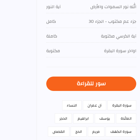
الله نور السموات والأرض
آية النور
جزء عم مكتوب - الجزء 30
كامل
آية الكرسي مكتوبة
كاملة
اواخر سورة البقرة
مكتوبة
سور للقراءة
سورة البقرة
آل عمران
النساء
المائدة
يوسف
ابراهيم
الحجر
سورة الكهف
مريم
الحج
القصص