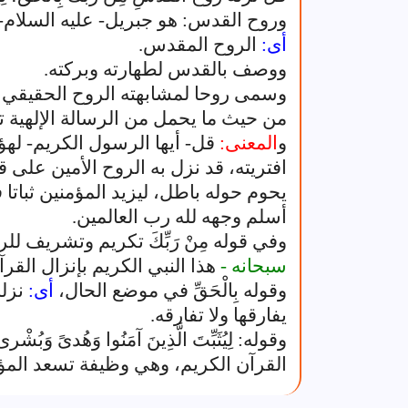
وروح القدس: هو جبريل- عليه السلام-
أى:
الروح المقدس.
ووصف بالقدس لطهارته وبركته.
وسمى روحا لمشابهته الروح الحقيقي في
من حيث ما يحمل من الرسالة الإلهية تحي
و
المعنى:
قل- أيها الرسول الكريم- لهؤل
افتريته، قد نزل به الروح الأمين على ق
يحوم حوله باطل، ليزيد المؤمنين ثباتا
أسلم وجهه لله رب العالمين.
وفي قوله مِنْ رَبِّكَ تكريم وتشريف
سبحانه -
هذا النبي الكريم بإنزال القرآن
وقوله بِالْحَقِّ في موضع الحال،
أى:
نزله
يفارقها ولا تفارقه.
وقوله: لِيُثَبِّتَ الَّذِينَ آمَنُوا وَهُدىً وَ
القرآن الكريم، وهي وظيفة تسعد المؤم