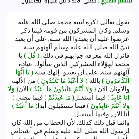
تفسير الطبري :
معنى الآية 3 من سورة الكافرون
يقول تعالى ذكره لنبيه محمد صلى الله عليه
وسلم, وكان المشركون من قومه فيما ذكر
عرضوا عليه أن يعبدوا الله سنة, على أن يعبد
نبيّ الله صلى الله عليه وسلم آلهتهم سنة,
فأنزل الله معرفه جوابهم في ذلك:
( قُلْ )
يا
محمد لهؤلاء المشركين الذين سألوك عبادة
آلهتهم سنة, على أن يعبدوا إلهك سنة
( يَا أَيُّهَا
الْكَافِرُونَ )
بالله
( لا أَعْبُدُ مَا تَعْبُدُونَ )
من الآلهة
والأوثان الآن
( وَلا أَنْتُمْ عَابِدُونَ مَا أَعْبُدُ )
الآن
( وَلا
أَنَا عَابِدٌ )
فيما أستقبل
( مَا عَبَدْتُمْ )
فيما مضى
(
وَلا أَنْتُمْ عَابِدُونَ )
فيما تستقبلون أبدا
( مَا أَعْبُدُ )
أنا الآن, وفيما أستقبل.
وإنما قيل ذلك كذلك, لأن الخطاب من الله كان
لرسول الله صلى الله عليه وسلم في أشخاص