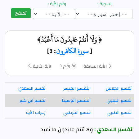
السورة :
رقم الأية :
تصفح
﴿ وَلَا أَنتُمْ عَابِدُونَ مَا أَعْبُدُ﴾
[
سورة الكافرون
: 3]
آية رقم 3
الآية السابقة
الآية التالية
تفسير الجلالين
التفسير الميسر
تفسير السعدي
تفسير البغوي
التفسير الوسيط
تفسير ابن كثير
تفسير الطبري
تفسير القرطبي
إعراب الآية
تفسير السعدي :
ولا أنتم عابدون ما أعبد