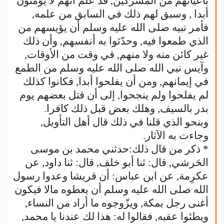
بأعيانهم من المشركين, قد علم أنهم لا يؤمنون
أبدا , وسبق لهم ذلك في السابق من علمه,
فأمر نبيه صلى الله عليه وسلم أن يؤيسهم من
الذي طمعوا فيه, وحدّثوا به أنفسهم, وأن ذلك
غير كائن منه ولا منهم, في وقت من الأوقات,
وآيس نبي الله صلى الله عليه وسلم من الطمع
في إيمانهم, ومن أن يفلحوا أبدا, فكانوا كذلك
لم يفلحوا ولم ينجحوا, إلى أن قتل بعضهم يوم
بدر بالسيف, وهلك بعض قبل ذلك كافرا.
وبنحو الذي قلنا في ذلك قال أهل التأويل,
وجاءت به الآثار.
* ذكر من قال ذلك:حدثني محمد بن موسى
الحَرشي, قال: ثنا أبو خلف, قال: ثنا داود, عن
عكرِمة, عن ابن عباس: أن قريشا وعدوا رسول
الله صلى الله عليه وسلم أن يعطوه مالا فيكون
أغنى رجل بمكة, ويزّوجوه ما أراد من النساء,
ويطئوا عقبه, فقالوا له: هذا لك عندنا يا محمد,