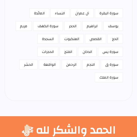
سورة البقرة
آل عمران
النساء
المائدة
يوسف
ابراهيم
الحجر
سورة الكهف
مريم
الحج
القصص
العنكبوت
السجدة
سورة يس
الدخان
الفتح
الحجرات
سورة ق
النجم
الرحمن
الواقعة
الحشر
سورة الملك
الحمد والشكر لله ﷻ