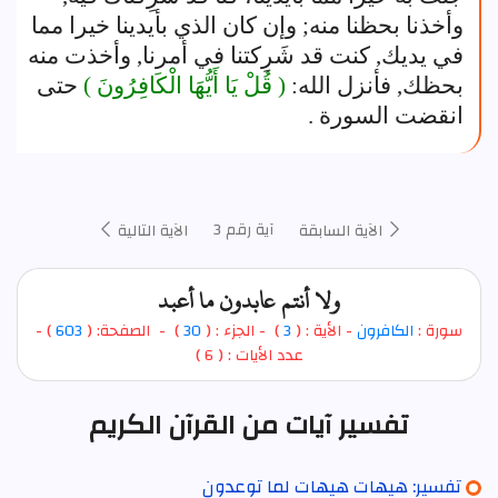
وأخذنا بحظنا منه; وإن كان الذي بأيدينا خيرا مما
في يديك, كنت قد شَرِكتنا في أمرنا, وأخذت منه
بحظك, فأنزل الله:
( قُلْ يَا أَيُّهَا الْكَافِرُونَ )
حتى
انقضت السورة .
آية رقم 3
الآية السابقة
الآية التالية
ولا أنتم عابدون ما أعبد
سورة :
الكافرون
- الأية : (
3
)
- الجزء : (
30
) - الصفحة: (
603
) -
عدد الأيات : ( 6 )
تفسير آيات من القرآن الكريم
تفسير: هيهات هيهات لما توعدون