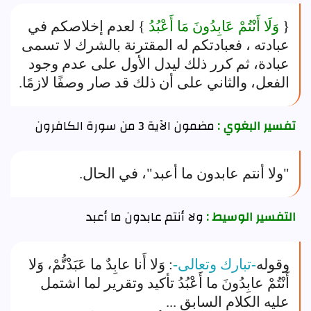
{
وَلَا أَنْتُمْ عَابِدُونَ مَا أَعْبُدُ
} لعدم إخلاصكم في
عبادته ، فعبادتكم له المقترنة بالشرك لا تسمى
عبادة، ثم كرر ذلك ليدل الأول على عدم وجود
الفعل، والثاني على أن ذلك قد صار وصفًا لازمًا.
تفسير البغوي :
مضمون الآية 3 من سورة الكافرون
"ولا أنتم عابدون ما أعبد"، في الحال.
التفسير الوسيط :
ولا أنتم عابدون ما أعبد
وقوله
-تبارك وتعالى-
: وَلا أَنا عابِدٌ ما عَبَدْتُّمْ، وَلا
أَنْتُمْ عابِدُونَ ما أَعْبُدُ تأكيد وتقرير لما اشتمل
عليه الكلام السابق ...