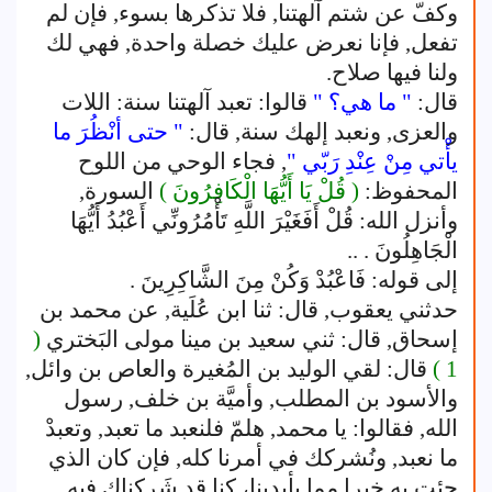
وكفّ عن شتم آلهتنا, فلا تذكرها بسوء, فإن لم
تفعل, فإنا نعرض عليك خصلة واحدة, فهي لك
ولنا فيها صلاح.
قال:
" ما هي؟ "
قالوا: تعبد آلهتنا سنة: اللات
والعزى, ونعبد إلهك سنة, قال:
" حتى أنْظُرَ ما
يأْتي مِنْ عِنْدِ رَبّي "
, فجاء الوحي من اللوح
المحفوظ:
( قُلْ يَا أَيُّهَا الْكَافِرُونَ )
السورة,
وأنزل الله: قُلْ أَفَغَيْرَ اللَّهِ تَأْمُرُونِّي أَعْبُدُ أَيُّهَا
الْجَاهِلُونَ . ..
إلى قوله: فَاعْبُدْ وَكُنْ مِنَ الشَّاكِرِينَ .
حدثني يعقوب, قال: ثنا ابن عُلَية, عن محمد بن
إسحاق, قال: ثني سعيد بن مينا مولى البَختري
(
1 )
قال: لقي الوليد بن المُغيرة والعاص بن وائل,
والأسود بن المطلب, وأميَّة بن خلف, رسول
الله, فقالوا: يا محمد, هلمّ فلنعبد ما تعبد, وتعبدْ
ما نعبد, ونُشركك في أمرنا كله, فإن كان الذي
جئت به خيرا مما بأيدينا، كنا قد شَرِكناك فيه,