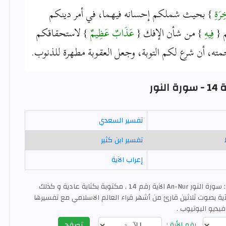
خِرَةِ
} بحيث شملكم إحسانه فيهما، في أمر دينكم
{
فِيهِ
} من شأن الإفك {
عَذَابٌ عَظِيمٌ
} لاستحقاقكم
ته، أن شرع لكم التوبة، وجعل العقوبة مطهرة للذنوب.
لنور
تفسير السعدي
تفسير ابن كثير
إعراب الآية
: سورة النور An-Nur الآية رقم 14 , مكتوبة بكتابة عادية و كذلك
ية بصوت ثلاثين قارئ من أشهر قراء العالم الاسلامي مع تفسيرها
فيديو اليوتيوب .
تصفح
رقم الأية :