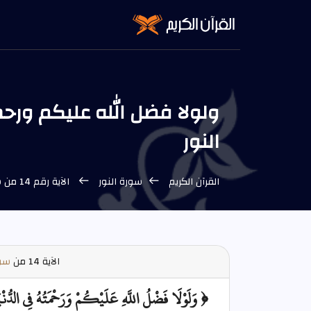
النور
القرآن الكريم
سورة النور
الآية رقم 14 من سورة النور
الآية
14 من
سور
﴿ وَلَوْلَا فَضْلُ اللَّهِ عَلَيْكُمْ وَرَحْمَتُهُ فِي الدُّ