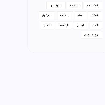
العنكبوت
السجدة
سورة يس
الدخان
الفتح
الحجرات
سورة ق
النجم
الرحمن
الواقعة
الحشر
سورة الملك