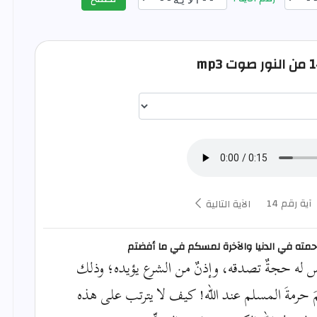
اختيار قارئ الآية
آية رقم 14
الآية التالية
ورحمته في الدنيا والآخرة لمسكم في ما أفضتم
س له حجةٌ تصدقه، وإذنٌ من الشرع يؤيده؛ وذلك
َ حرمةَ المسلم عند الله! كيف لا يترتب على هذه