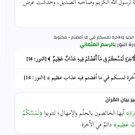
ة لرسول الله الكريم وصاحبه الصدِّيق، وخدشت عرض
الدنيا والآخرة لمسكم في ما أفضتم - مكتوبة
بالرسم العثماني
َٱلۡأٓخِرَةِ لَمَسَّكُمۡ فِي مَآ أَفَضۡتُمۡ فِيهِ عَذَابٌ عَظِيمٌ ﴾ [النور: 14]
آخرة لمسكم في ما أفضتم فيه عذاب عظيم ﴾ [النور: 14]
 بيان القرآن
ِرَةِ﴾
أيها الخائضون بالحِلْم والإمهالِ؛ لتتوبوا
﴿لَمَسَّكُمْ
بٌ عَظِيم﴾
دائمٌ في الآخرة.