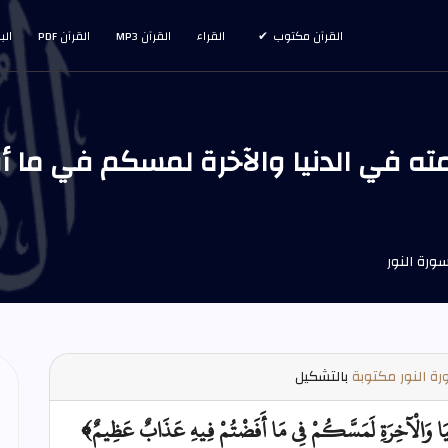
القرآن مكتوب
القراء
القرآن MP3
القرآن PDF
الب
ة النور مكتوبة
بالتشكيل
نْيَا وَالْآخِرَةِ لَمَسَّكُمْ فِي مَا أَفَضْتُمْ فِيهِ عَذَابٌ عَظِيمٌ﴾