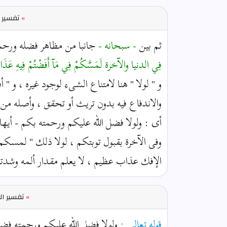
»
تفسير ا
ثم بين
- سبحانه -
جانبا من مظاهر فضله ورحمته
فِي الدنيا والآخرة لَمَسَّكُمْ فِي مَآ أَفَضْتُمْ فِيهِ عَذ
و " لولا " هنا لامتناع الشىء لوجود غيره ، و "
والاندفاع فيه بدون تريث أو تحقق ، وأصله من ق
أى : ولولا فضل الله عليكم ورحمته بكم - أيها ا
وفى الآخرة بقبول توبتكم ، لولا ذلك " لمسك
الإفك عذاب عظيم ، لا يعلم مقدار ألمه وشدته إ
»
تفسير ال
قوله تعالى :
ولولا فضل الله عليكم ورحمته فضل 