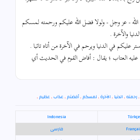
الله - عز وجل - ولولا فضل الله عليكم ورحمته لمسكم
يا والآخرة .
ر عليكم في الدنيا ويرحم في الآخرة من أتاه تائبا .
عليه العتاب ؛ يقال : أفاض القوم في الحديث أي
رحمته
,
الدنيا
,
الآخرة
,
لمسكم
,
أفضتم
,
عذاب
,
عظيم
,
Indonesia
Türkçe
Françai
فارسی