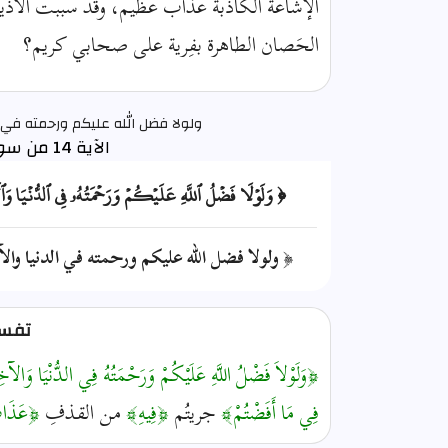
الإشاعة الكاذبة عذاب عظيم، وقد سببت الأذي
الحَصان الطاهرة بفِرية على صحابي كريم؟
ولولا فضل الله عليكم ورحمته في 
الآية 14 من سورة النور
﴿ وَلَوۡلَا فَضۡلُ ٱللَّهِ عَلَيۡكُمۡ وَرَحۡمَتُهُۥ فِي ٱلدُّنۡيَا و
﴿ ولولا فضل الله عليكم ورحمته في الدنيا وال
تفسير
﴿وَلَوْلاَ فَضْلُ اللَّهِ عَلَيْكُمْ وَرَحْمَتُهُ فِي الدُّنْيَا وَالآخ
فِي مَا أَفَضْتُمْ﴾
جريتُم
﴿فِيهِ﴾
من القذفِ
﴿عَذَا