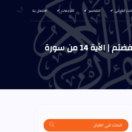
🌙
احث القرآني
التفاسير
الترجمات
الاتصال بنا
ولولا فضل الله عليكم ورحمته في الدنيا والآخرة لمسكم في ما أفضتم | الآية 14 من سورة