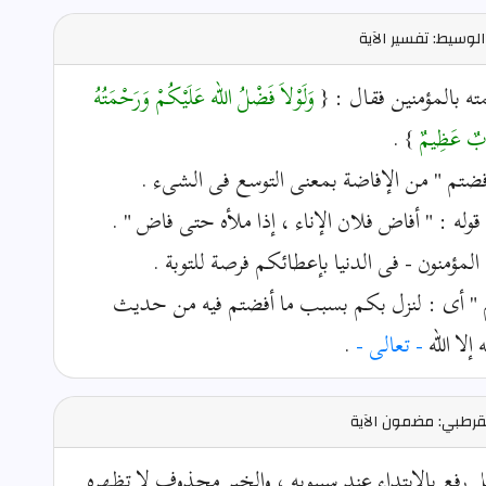
لوسيط: تفسير الآية
 بالمؤمنين فقال : {
وَلَوْلاَ فَضْلُ الله عَلَيْكُمْ وَرَحْمَتُهُ
َابٌ عَظِيمٌ
} .
 أفضتم " من الإفاضة بمعنى التوسع فى الشىء .
وله : " أفاض فلان الإناء ، إذا ملأه حتى فاض " .
لمؤمنون - فى الدنيا بإعطائكم فرصة للتوبة .
م " أى : لنزل بكم بسبب ما أفضتم فيه من حديث
لا الله
- تعالى -
.
قرطبي: مضمون الآية
رفع بالابتداء عند سيبويه ، والخبر محذوف لا تظهره