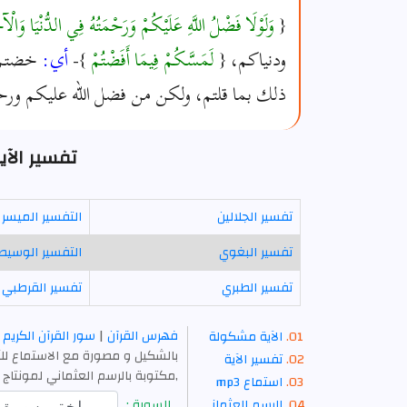
{
وَلَوْلَا فَضْلُ اللَّهِ عَلَيْكُمْ وَرَحْمَتُهُ فِي الدُّنْيَا وَالْآ
ودنياكم، {
لَمَسَّكُمْ فِيمَا أَفَضْتُمْ
}-
أي:
خضتم 
ذلك بما قلتم، ولكن من فضل الله عليكم ورحم
تفسير الآية 14 - سورة ا
تفسير الجلالين
التفسير الميسر
تفسير البغوي
التفسير الوسيط
تفسير الطبري
تفسير القرطبي
فهرس القرآن
|
سور القرآن الكريم
الآية مشكولة
بالشكيل و مصورة مع الاستماع للآ
تفسير الآية
,مكتوبة بالرسم العثماني لمونتاج 
استماع mp3
الرسم العثماني
السورة :