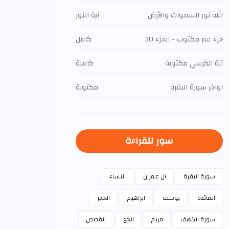
الله نور السموات والأرض
آية النور
جزء عم مكتوب - الجزء 30
كامل
آية الكرسي مكتوبة
كاملة
اواخر سورة البقرة
مكتوبة
سور للقراءة
سورة البقرة
آل عمران
النساء
المائدة
يوسف
ابراهيم
الحجر
سورة الكهف
مريم
الحج
القصص